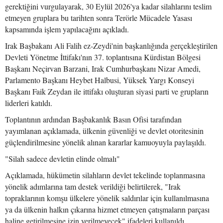
gerektiğini vurgulayarak, 30 Eylül 2026'ya kadar silahlarını teslim
etmeyen gruplara bu tarihten sonra Terörle Mücadele Yasası
kapsamında işlem yapılacağını açıkladı.
Irak Başbakanı Ali Falih ez-Zeydi'nin başkanlığında gerçekleştirilen
Devleti Yönetme İttifakı'nın 37. toplantısına Kürdistan Bölgesi
Başkanı Neçirvan Barzani, Irak Cumhurbaşkanı Nizar Amedi,
Parlamento Başkanı Heybet Halbusi, Yüksek Yargı Konseyi
Başkanı Faik Zeydan ile ittifakı oluşturan siyasi parti ve grupların
liderleri katıldı.
Toplantının ardından Başbakanlık Basın Ofisi tarafından
yayımlanan açıklamada, ülkenin güvenliği ve devlet otoritesinin
güçlendirilmesine yönelik alınan kararlar kamuoyuyla paylaşıldı.
"Silah sadece devletin elinde olmalı"
Açıklamada, hükümetin silahların devlet tekelinde toplanmasına
yönelik adımlarına tam destek verildiği belirtilerek, "Irak
topraklarının komşu ülkelere yönelik saldırılar için kullanılmasına
ya da ülkenin halkın çıkarına hizmet etmeyen çatışmaların parçası
haline getirilmesine izin verilmeyecek" ifadeleri kullanıldı.