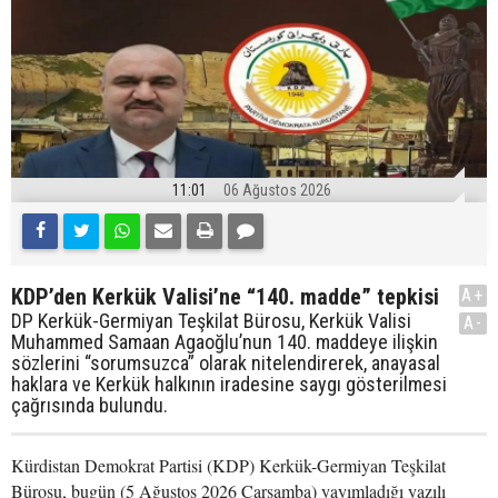
11:01
06 Ağustos 2026
KDP’den Kerkük Valisi’ne “140. madde” tepkisi
A+
DP Kerkük-Germiyan Teşkilat Bürosu, Kerkük Valisi
A-
Muhammed Samaan Agaoğlu’nun 140. maddeye ilişkin
sözlerini “sorumsuzca” olarak nitelendirerek, anayasal
haklara ve Kerkük halkının iradesine saygı gösterilmesi
çağrısında bulundu.
Kürdistan Demokrat Partisi (KDP) Kerkük-Germiyan Teşkilat
Bürosu, bugün (5 Ağustos 2026 Çarşamba) yayımladığı yazılı