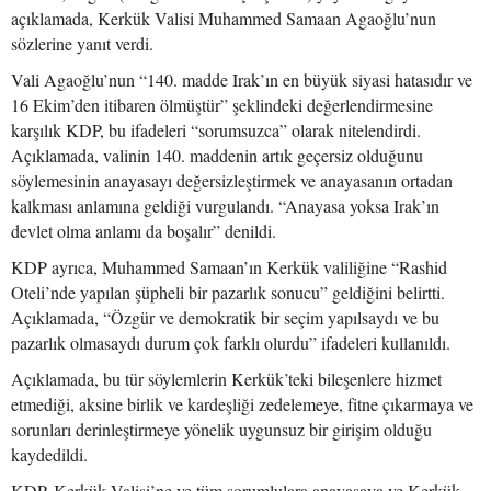
açıklamada, Kerkük Valisi Muhammed Samaan Agaoğlu’nun
sözlerine yanıt verdi.
Vali Agaoğlu’nun “140. madde Irak’ın en büyük siyasi hatasıdır ve
16 Ekim’den itibaren ölmüştür” şeklindeki değerlendirmesine
karşılık KDP, bu ifadeleri “sorumsuzca” olarak nitelendirdi.
Açıklamada, valinin 140. maddenin artık geçersiz olduğunu
söylemesinin anayasayı değersizleştirmek ve anayasanın ortadan
kalkması anlamına geldiği vurgulandı. “Anayasa yoksa Irak’ın
devlet olma anlamı da boşalır” denildi.
KDP ayrıca, Muhammed Samaan’ın Kerkük valiliğine “Rashid
Oteli’nde yapılan şüpheli bir pazarlık sonucu” geldiğini belirtti.
Açıklamada, “Özgür ve demokratik bir seçim yapılsaydı ve bu
pazarlık olmasaydı durum çok farklı olurdu” ifadeleri kullanıldı.
Açıklamada, bu tür söylemlerin Kerkük’teki bileşenlere hizmet
etmediği, aksine birlik ve kardeşliği zedelemeye, fitne çıkarmaya ve
sorunları derinleştirmeye yönelik uygunsuz bir girişim olduğu
kaydedildi.
KDP, Kerkük Valisi’ne ve tüm sorumlulara anayasaya ve Kerkük