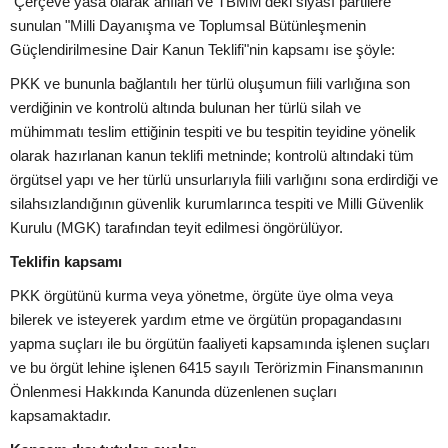
Çerçeve yasa olarak anılan ve TBMM'deki siyasî partilere
sunulan "Milli Dayanışma ve Toplumsal Bütünleşmenin
Güçlendirilmesine Dair Kanun Teklifi"nin kapsamı ise şöyle:
PKK ve bununla bağlantılı her türlü oluşumun fiili varlığına son
verdiğinin ve kontrolü altında bulunan her türlü silah ve
mühimmatı teslim ettiğinin tespiti ve bu tespitin teyidine yönelik
olarak hazırlanan kanun teklifi metninde; kontrolü altındaki tüm
örgütsel yapı ve her türlü unsurlarıyla fiili varlığını sona erdirdiği ve
silahsızlandığının güvenlik kurumlarınca tespiti ve Milli Güvenlik
Kurulu (MGK) tarafından teyit edilmesi öngörülüyor.
Teklifin kapsamı
PKK örgütünü kurma veya yönetme, örgüte üye olma veya
bilerek ve isteyerek yardım etme ve örgütün propagandasını
yapma suçları ile bu örgütün faaliyeti kapsamında işlenen suçları
ve bu örgüt lehine işlenen 6415 sayılı Terörizmin Finansmanının
Önlenmesi Hakkında Kanunda düzenlenen suçları
kapsamaktadır.