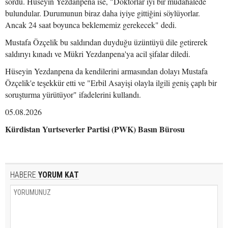
sordu. Hüseyin Yezdanpena ise, "Doktorlar iyi bir müdahalede
bulundular. Durumunun biraz daha iyiye gittiğini söylüyorlar.
Ancak 24 saat boyunca beklememiz gerekecek" dedi.
Mustafa Özçelik bu saldırıdan duyduğu üzüntüyü dile getirerek
saldırıyı kınadı ve Mükri Yezdanpena'ya acil şifalar diledi.
Hüseyin Yezdanpena da kendilerini armasından dolayı Mustafa
Özçelik'e teşekkür etti ve "Erbil Asayişi olayla ilgili geniş çaplı bir
soruşturma yürütüyor" ifadelerini kullandı.
05.08.2026
Kürdistan Yurtseverler Partisi (PWK) Basın Bürosu
HABERE
YORUM KAT