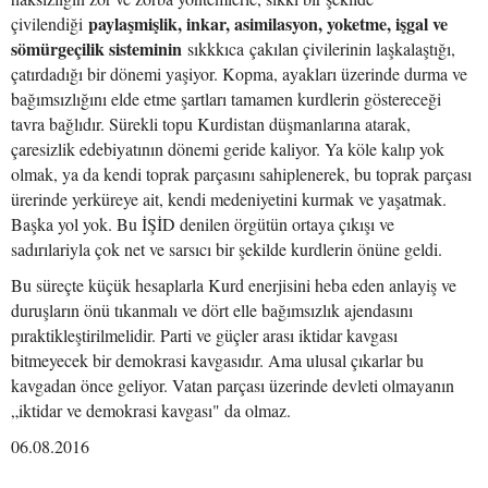
paylaşmişlik, inkar, asimilasyon, yoketme, işgal ve
çivilendiği
sömürgeçilik sisteminin
sıkkkıca çakılan çivilerinin laşkalaştığı,
çatırdadığı bir dönemi yaşiyor. Kopma, ayakları üzerinde durma ve
bağımsızlığını elde etme şartları tamamen kurdlerin göstereceği
tavra bağlıdır. Sürekli topu Kurdistan düşmanlarına atarak,
çaresizlik edebiyatının dönemi geride kaliyor. Ya köle kalıp yok
olmak, ya da kendi toprak parçasını sahiplenerek, bu toprak parçası
ürerinde yerküreye ait, kendi medeniyetini kurmak ve yaşatmak.
Başka yol yok. Bu İŞİD denilen örgütün ortaya çıkışı ve
sadırılariyla çok net ve sarsıcı bir şekilde kurdlerin önüne geldi.
Bu süreçte küçük hesaplarla Kurd enerjisini heba eden anlayiş ve
duruşların önü tıkanmalı ve dört elle bağımsızlık ajendasını
pıraktikleştirilmelidir. Parti ve güçler arası iktidar kavgası
bitmeyecek bir demokrasi kavgasıdır. Ama ulusal çıkarlar bu
kavgadan önce geliyor. Vatan parçası üzerinde devleti olmayanın
„iktidar ve demokrasi kavgası" da olmaz.
06.08.2016