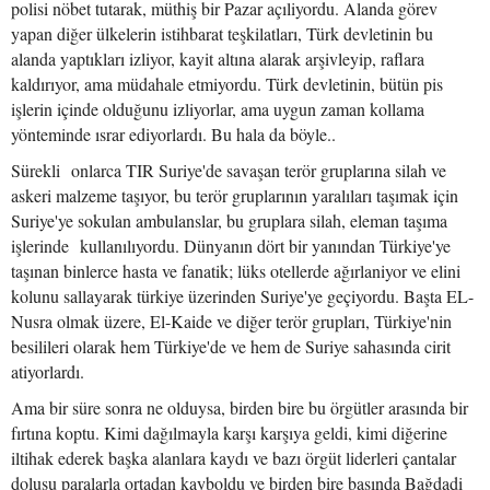
polisi nöbet tutarak, müthiş bir Pazar açıliyordu. Alanda görev
yapan diğer ülkelerin istihbarat teşkilatları, Türk devletinin bu
alanda yaptıkları izliyor, kayit altına alarak arşivleyip, raflara
kaldırıyor, ama müdahale etmiyordu. Türk devletinin, bütün pis
işlerin içinde olduğunu izliyorlar, ama uygun zaman kollama
yönteminde ısrar ediyorlardı. Bu hala da böyle..
Sürekli onlarca TIR Suriye'de savaşan terör gruplarına silah ve
askeri malzeme taşıyor, bu terör gruplarının yaralıları taşımak için
Suriye'ye sokulan ambulanslar, bu gruplara silah, eleman taşıma
işlerinde kullanılıyordu. Dünyanın dört bir yanından Türkiye'ye
taşınan binlerce hasta ve fanatik; lüks otellerde ağırlaniyor ve elini
kolunu sallayarak türkiye üzerinden Suriye'ye geçiyordu. Başta EL-
Nusra olmak üzere, El-Kaide ve diğer terör grupları, Türkiye'nin
besilileri olarak hem Türkiye'de ve hem de Suriye sahasında cirit
atiyorlardı.
Ama bir süre sonra ne olduysa, birden bire bu örgütler arasında bir
fırtına koptu. Kimi dağılmayla karşı karşıya geldi, kimi diğerine
iltihak ederek başka alanlara kaydı ve bazı örgüt liderleri çantalar
dolusu paralarla ortadan kayboldu ve birden bire başında Bağdadi