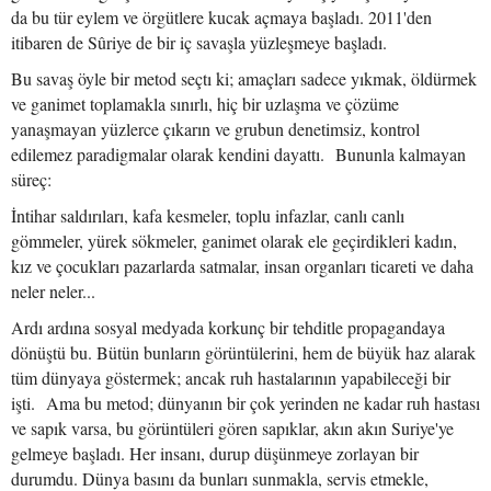
da bu tür eylem ve örgütlere kucak açmaya başladı. 2011'den
itibaren de Sûriye de bir iç savaşla yüzleşmeye başladı.
Bu savaş öyle bir metod seçtı ki; amaçları sadece yıkmak, öldürmek
ve ganimet toplamakla sınırlı, hiç bir uzlaşma ve çözüme
yanaşmayan yüzlerce çıkarın ve grubun denetimsiz, kontrol
edilemez paradigmalar olarak kendini dayattı. Bununla kalmayan
süreç:
İntihar saldırıları, kafa kesmeler, toplu infazlar, canlı canlı
gömmeler, yürek sökmeler, ganimet olarak ele geçirdikleri kadın,
kız ve çocukları pazarlarda satmalar, insan organları ticareti ve daha
neler neler...
Ardı ardına sosyal medyada korkunç bir tehditle propagandaya
dönüştü bu. Bütün bunların görüntülerini, hem de büyük haz alarak
tüm dünyaya göstermek; ancak ruh hastalarının yapabileceği bir
işti. Ama bu metod; dünyanın bir çok yerinden ne kadar ruh hastası
ve sapık varsa, bu görüntüleri gören sapıklar, akın akın Suriye'ye
gelmeye başladı. Her insanı, durup düşünmeye zorlayan bir
durumdu. Dünya basını da bunları sunmakla, servis etmekle,