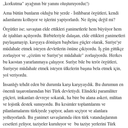
„korkutma" ayağının bir yanını oluşturuyordu(!)
Ama bütün bunların olduğu bir yerde - İstihbarat örgütleri, kendi
adamlarını kolluyor ve işlerini yapiyorlardı. Ne ilginç değil mi?
Örgütler ise; savaştan elde ettikleri ganimetlerle hem büyüyor hem
de iştahları açılıyordu. Birbirleriyle dalaşan, elde ettikleri ganimetleri
paylaşamayip, kavgaya dönüşen başbelası güçler olarak, Suriye'ye
müdahale etmek isteyen devletlerin önüne çıkiyordu. İş gün gittikçe
zorlaşiyor ve „çözüm ve Suriye'ye müdahale" zorlaşiyordu. Herkes
bu kaostan yararlanmaya çalışıyor. Surîye bile bu terör örgütleri,
Suriyeye müdahale etmek isteyen ülkelerin başına bela etmek için,
yol veriyordu.
İnsanlığı tehdit eden bir durumla karşı karşıyaydık. Bu durumun en
önemli taşaronlarından biri Türk devletiydi. Elindeki paramiliter
güçleri, imkanları devreye sokarak, ha bire bu alana askeri, militan
ve lojistik destek sunuyordu. Bu kesimler toplantılarını ve
pilanlamalarını türkiyede yapiyor, adam seçiyor ve alanlara
yolluyorlardı. Bu ganimet savaşlarında ölen türk vatandaşlarının
cesetleri geliyor, taziyeler kuruluyor ve bu taziye yerlerini Türk