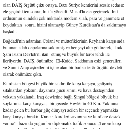
olan DAİŞ örgütü çıktı ortaya. Bazı Suriye kentlerini sessiz sedasız
ele geçirdikten sonra; Irak'a yöneldi. Musul'lu ele geçirerek, Irak
ordusunun elindeki çok miktarda modern silah, para ve ganimete el
koyduktan sonra, hizini alamayip Güney Kurdistan'a da saldırmaya
başladı.
Bağdadi'nin adamları Colani ve müttefiklerinin Reyhanlı karşısında
bulunan silah depolarına saldırmiş ve her şeyi alıp götürerek, Irak
Şam İslam Devleti'ni ilan etmiş ve büyük bir terör tehdi ile
ilerliyordu. DAİŞ, önümüze El-Kaide, Saddamın eski generalleri
ve Sunni Arap aşiretlerini içine alan bir barbar terör örgütü-devleti
olarak önümüze çıktı.
Kurdistan bölgesi büyük bir saldırı ile karşı karşıya, gelişmiş
silahlardan yoksun, dayanma gücü sınırlı ve hava desteğinden
yoksun yakalandı. Iraq dewletine bağlı Şingal bölgesi büyük bir
soykırımla karşı karşıya; bir gecede Hevlêr'in 40 Km. Yakınına
kadar gelen bu barbar güç dünyayı acilen bir seçenek yapmakla
karşı karşıya bıraktı. Karar :„kurdleri savunma ve kurdlere destek
verme" bazında yoğun bir diplomatik trafık sonucu „Teröre karşı