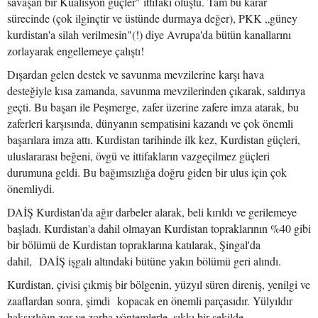
savaşan bir Kualisyon güçler" ittifakı oluştu. Tam bu karar
sürecinde (çok ilginçtir ve üstünde durmaya değer), PKK „güney
kurdistan'a silah verilmesin"(!) diye Avrupa'da bütün kanallarını
zorlayarak engellemeye çalıştı!
Dışardan gelen destek ve savunma mevzilerine karşı hava
desteğiyle kısa zamanda, savunma mevzilerinden çıkarak, saldırıya
geçti. Bu başarı ile Peşmerge, zafer üzerine zafere imza atarak, bu
zaferleri karşısında, dünyanın sempatisini kazandı ve çok önemli
başarılara imza attı. Kurdistan tarihinde ilk kez, Kurdistan güçleri,
uluslararası beğeni, övgü ve ittifakların vazgeçilmez güçleri
durumuna geldi. Bu bağımsızlığa doğru giden bir ulus için çok
önemliydi.
DAİŞ Kurdistan'da ağır darbeler alarak, beli kırıldı ve gerilemeye
başladı. Kurdistan'a dahil olmayan Kurdistan topraklarının %40 gibi
bir bölümü de Kurdistan topraklarına katılarak, Şingal'da
dahil, DAİŞ işgalı altındaki bütüne yakın bölümü geri alındı.
Kurdistan, çivisi çıkmiş bir bölgenin, yüzyıl süren direniş, yenilgi ve
zaaflardan sonra, şimdi kopacak en önemli parçasıdır. Yülyıldır
haksızlığın zor ve zorba yöntemlerle, sıkkı bir şekilde