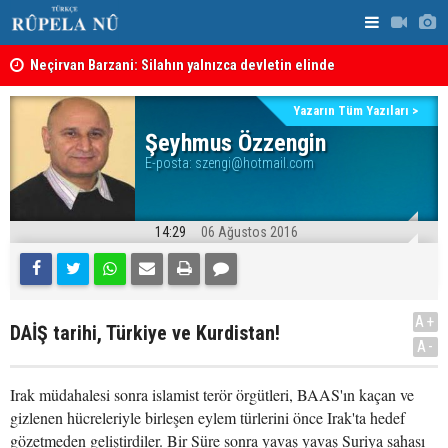
Neçirvan Barzani: Silahın yalnızca devletin elinde
KDP’den Ke
toplanması kararı uygulanmalı
Kürdistan Hükümeti'nden Kor Mor gazı tepkisi
Yazarın Tüm Yazıları >
Şeyhmus Özzengin
E-posta:
szengi@hotmail.com
14:29
06 Ağustos 2016
A+
DAİŞ tarihi, Türkiye ve Kurdistan!
A-
Irak müdahalesi sonra islamist terör örgütleri, BAAS'ın kaçan ve
gizlenen hücreleriyle birleşen eylem türlerini önce Irak'ta hedef
gözetmeden geliştirdiler. Bir Süre sonra yavaş yavaş Suriya sahası