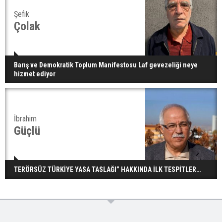
Şefik
Çolak
Barış ve Demokratik Toplum Manifestosu Laf gevezeliği neye
hizmet ediyor
İbrahim
Güçlü
TERÖRSÜZ TÜRKİYE YASA TASLAĞI” HAKKINDA İLK TESPİTLER…