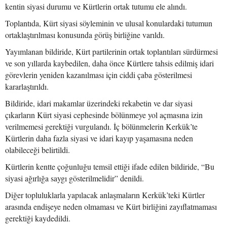
kentin siyasi durumu ve Kürtlerin ortak tutumu ele alındı.
Toplantıda, Kürt siyasi söyleminin ve ulusal konulardaki tutumun
ortaklaştırılması konusunda görüş birliğine varıldı.
Yayımlanan bildiride, Kürt partilerinin ortak toplantıları sürdürmesi
ve son yıllarda kaybedilen, daha önce Kürtlere tahsis edilmiş idari
görevlerin yeniden kazanılması için ciddi çaba gösterilmesi
kararlaştırıldı.
Bildiride, idari makamlar üzerindeki rekabetin ve dar siyasi
çıkarların Kürt siyasi cephesinde bölünmeye yol açmasına izin
verilmemesi gerektiği vurgulandı. İç bölünmelerin Kerkük’te
Kürtlerin daha fazla siyasi ve idari kayıp yaşamasına neden
olabileceği belirtildi.
Kürtlerin kentte çoğunluğu temsil ettiği ifade edilen bildiride, “Bu
siyasi ağırlığa saygı gösterilmelidir” denildi.
Diğer topluluklarla yapılacak anlaşmaların Kerkük’teki Kürtler
arasında endişeye neden olmaması ve Kürt birliğini zayıflatmaması
gerektiği kaydedildi.