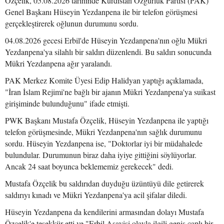
Özçelik, 05.08.2026 tarihinde Kürdistan Özgürlük Partisi (PAK)
Genel Başkanı Hüseyin Yezdanpena ile bir telefon görüşmesi
gerçekleştirerek oğlunun durumunu sordu.
04.08.2026 gecesi Erbil'de Hüseyin Yezdanpena'nın oğlu Mükri
Yezdanpena'ya silahlı bir saldırı düzenlendi. Bu saldırı sonucunda
Mükri Yezdanpena ağır yaralandı.
PAK Merkez Komite Üyesi Edip Halidyan yaptığı açıklamada,
"İran İslam Rejimi'ne bağlı bir ajanın Mükri Yezdanpena'ya suikast
girişiminde bulunduğunu" ifade etmişti.
PWK Başkanı Mustafa Özçelik, Hüseyin Yezdanpena ile yaptığı
telefon görüşmesinde, Mükri Yezdanpena'nın sağlık durumunu
sordu. Hüseyin Yezdanpena ise, "Doktorlar iyi bir müdahalede
bulundular. Durumunun biraz daha iyiye gittiğini söylüyorlar.
Ancak 24 saat boyunca beklememiz gerekecek" dedi.
Mustafa Özçelik bu saldırıdan duyduğu üzüntüyü dile getirerek
saldırıyı kınadı ve Mükri Yezdanpena'ya acil şifalar diledi.
Hüseyin Yezdanpena da kendilerini armasından dolayı Mustafa
Özçelik'e teşekkür etti ve "Erbil Asayişi olayla ilgili geniş çaplı bir