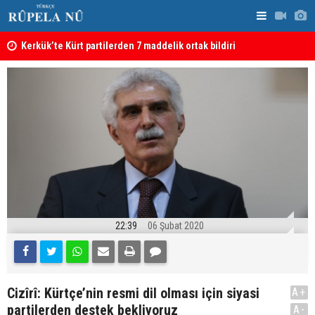
Kerkük’te Kürt partilerden 7 maddelik ortak bildiri
Irak: Silah
22:39
06 Şubat 2020
Cizîrî: Kürtçe’nin resmi dil olması için siyasi
A+
partilerden destek bekliyoruz
A-