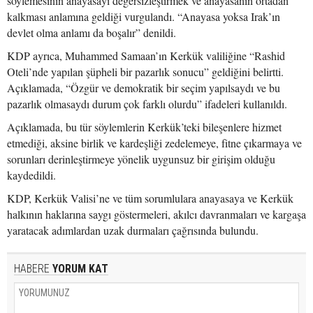
söylemesinin anayasayı değersizleştirmek ve anayasanın ortadan
kalkması anlamına geldiği vurgulandı. “Anayasa yoksa Irak’ın
devlet olma anlamı da boşalır” denildi.
KDP ayrıca, Muhammed Samaan’ın Kerkük valiliğine “Rashid
Oteli’nde yapılan şüpheli bir pazarlık sonucu” geldiğini belirtti.
Açıklamada, “Özgür ve demokratik bir seçim yapılsaydı ve bu
pazarlık olmasaydı durum çok farklı olurdu” ifadeleri kullanıldı.
Açıklamada, bu tür söylemlerin Kerkük’teki bileşenlere hizmet
etmediği, aksine birlik ve kardeşliği zedelemeye, fitne çıkarmaya ve
sorunları derinleştirmeye yönelik uygunsuz bir girişim olduğu
kaydedildi.
KDP, Kerkük Valisi’ne ve tüm sorumlulara anayasaya ve Kerkük
halkının haklarına saygı göstermeleri, akılcı davranmaları ve kargaşa
yaratacak adımlardan uzak durmaları çağrısında bulundu.
HABERE
YORUM KAT