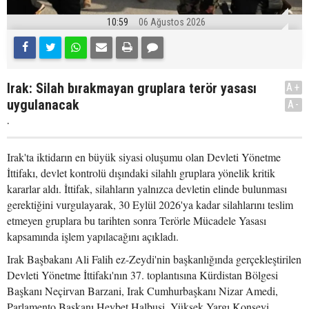
10:59
06 Ağustos 2026
Irak: Silah bırakmayan gruplara terör yasası
A+
uygulanacak
A-
.
Irak'ta iktidarın en büyük siyasi oluşumu olan Devleti Yönetme
İttifakı, devlet kontrolü dışındaki silahlı gruplara yönelik kritik
kararlar aldı. İttifak, silahların yalnızca devletin elinde bulunması
gerektiğini vurgulayarak, 30 Eylül 2026'ya kadar silahlarını teslim
etmeyen gruplara bu tarihten sonra Terörle Mücadele Yasası
kapsamında işlem yapılacağını açıkladı.
Irak Başbakanı Ali Falih ez-Zeydi'nin başkanlığında gerçekleştirilen
Devleti Yönetme İttifakı'nın 37. toplantısına Kürdistan Bölgesi
Başkanı Neçirvan Barzani, Irak Cumhurbaşkanı Nizar Amedi,
Parlamento Başkanı Heybet Halbusi, Yüksek Yargı Konseyi