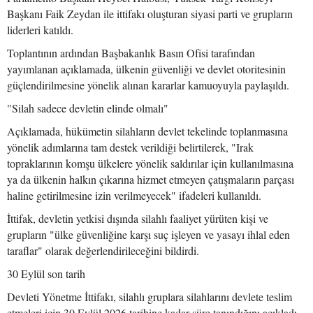
Başkanı Faik Zeydan ile ittifakı oluşturan siyasi parti ve grupların
liderleri katıldı.
Toplantının ardından Başbakanlık Basın Ofisi tarafından
yayımlanan açıklamada, ülkenin güvenliği ve devlet otoritesinin
güçlendirilmesine yönelik alınan kararlar kamuoyuyla paylaşıldı.
"Silah sadece devletin elinde olmalı"
Açıklamada, hükümetin silahların devlet tekelinde toplanmasına
yönelik adımlarına tam destek verildiği belirtilerek, "Irak
topraklarının komşu ülkelere yönelik saldırılar için kullanılmasına
ya da ülkenin halkın çıkarına hizmet etmeyen çatışmaların parçası
haline getirilmesine izin verilmeyecek" ifadeleri kullanıldı.
İttifak, devletin yetkisi dışında silahlı faaliyet yürüten kişi ve
grupların "ülke güvenliğine karşı suç işleyen ve yasayı ihlal eden
taraflar" olarak değerlendirileceğini bildirdi.
30 Eylül son tarih
Devleti Yönetme İttifakı, silahlı gruplara silahlarını devlete teslim
etmeleri için 30 Eylül 2026 tarihine kadar süre tanındığını açıkladı.