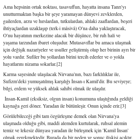
Ama hepsinin ortak noktası, tasavuffun, hayatta insana Tanrı'yı
unutturmaktan başka bir şeye yaramayan dünyevi zevklerden,
gailerden, arzu ve hırslardan, tutkulardan, ahlaki zaaflardan, beşeri
ihtiyaçlardan uzaklaşıp (terk-i mâsivâ) O'na daha yaklaştıracak,
O'nu hayatının merkezine alacak bir düşünce, bir ruh hali ve
yaşama tarzından ibaret oluşudur. Mutasavıflar bu amaca ulaşmak
için değişik nazariyeler ve usuller geliştirmiş olup her birinin ayrı bir
yolu vardır. Sufiler bu yollardan birini tercih ederler ve o yolda
hayatlarını nizama sokarlar.[2]
Karma sayesinde ulaşılacak Nirvana'nın, bazı farklılıklar ile,
Sufizm'deki yumuşatılmış karşılığı İnsan-ı Kamil'dir. Bu seviyeye;
bilgi, erdem ve yüksek ahlak sahibi olmak ile ulaşılır.
İnsan-Kamil (eksiksiz, olgun insan) konumuna ulaştığında geldiği
kaynağa geri döner. Yaradan ile bütünleşir. Onun içinde erir.[3]
Görülebileceği gibi tam özgürleşme demek olan Nirvana'ya
ulaşmada olduğu gibi, maddi alemden kurtularak, ruhsal alemin
temiz ve lekesiz dünyası yaradan ile birleşmek için 'Kamil İnsan'
olmak gerekmektedir. Burada da bir neden ve sonuç ilişkisi açıktır.