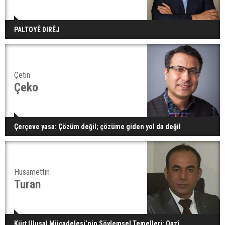
PALTOYÊ DIRÊJ
Çetin
Çeko
Çerçeve yasa: Çözüm değil; çözüme giden yol da değil
Hüsamettin
Turan
Kürt Ulusal Mücadelesi’nin Söylemsel Temelleri: Qazî