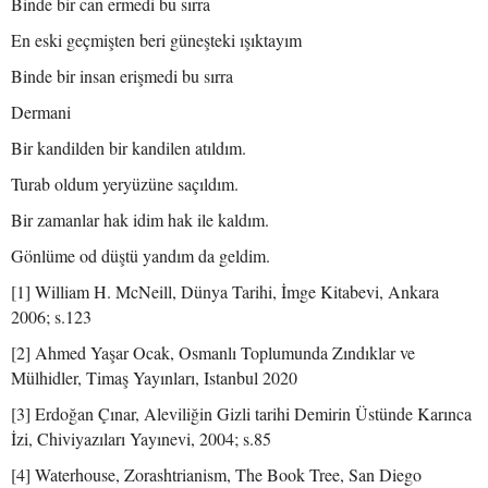
Binde bir can ermedi bu sırra
En eski geçmişten beri güneşteki ışıktayım
Binde bir insan erişmedi bu sırra
Dermani
Bir kandilden bir kandilen atıldım.
Turab oldum yeryüzüne saçıldım.
Bir zamanlar hak idim hak ile kaldım.
Gönlüme od düştü yandım da geldim.
[1] William H. McNeill, Dünya Tarihi, İmge Kitabevi, Ankara
2006; s.123
[2] Ahmed Yaşar Ocak, Osmanlı Toplumunda Zındıklar ve
Mülhidler, Timaş Yayınları, Istanbul 2020
[3] Erdoğan Çınar, Aleviliğin Gizli tarihi Demirin Üstünde Karınca
İzi, Chiviyazıları Yayınevi, 2004; s.85
[4] Waterhouse, Zorashtrianism, The Book Tree, San Diego