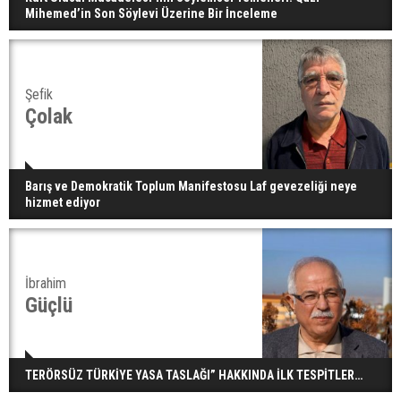
Mihemed’in Son Söylevi Üzerine Bir İnceleme
Şefik
Çolak
Barış ve Demokratik Toplum Manifestosu Laf gevezeliği neye
hizmet ediyor
İbrahim
Güçlü
TERÖRSÜZ TÜRKİYE YASA TASLAĞI” HAKKINDA İLK TESPİTLER…