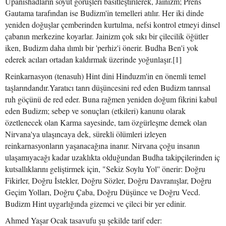
Upanishadların soyut görüşleri basitleştirilerek, Jainizm; Prens
Gautama tarafından ise Budizm'in temelleri atılır. Her iki dinde
yeniden doğuşlar çemberinden kurtulma, nefsi kontrol etmeyi dinsel
çabanın merkezine koyarlar. Jainizm çok sıkı bir çilecilik öğütler
iken, Budizm daha ılımlı bir 'perhiz'i önerir. Budha Ben'i yok
ederek acıları ortadan kaldırmak üzerinde yoğunlaşır.[1]
Reinkarnasyon (tenasuh) Hint dini Hinduzm'in en önemli temel
taşlarındandır.Yaratıcı tanrı düşüncesini red eden Budizm tanrısal
ruh göçünü de red eder. Buna rağmen yeniden doğum fikrini kabul
eden Budizm; sebep ve sonuçları (etkileri) kanunu olarak
özetlenecek olan Karma sayesinde, tam özgürleşme demek olan
Nirvana'ya ulaşıncaya dek, sürekli ölümleri izleyen
reinkarnasyonların yaşanacağına inanır. Nirvana çoğu insanın
ulaşamıyacağı kadar uzaklıkta olduğundan Budha takipçilerinden iç
kutsallıklarını geliştirmek için, "Sekiz Soylu Yol'' önerir: Doğru
Fikirler, Doğru İstekler, Doğru Sözler, Doğru Davranışlar, Doğru
Geçim Yolları, Doğru Çaba, Doğru Düşünce ve Doğru Vecd.
Budizm Hint uygarlığında gizemci ve çileci bir yer edinir.
Ahmed Yaşar Ocak tasavufu şu şekilde tarif eder: