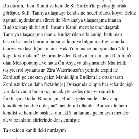
Bu durum, hem Sunni ve hem de Şii Sufizm'in paylaştığı ortak
görüştür. Sufi, Tanrıya ulaşmayı kendisine hedef olarak koyar. Sekiz
aşamalı aydınlanma süreci ile Nirvana'ya ulaşacağına inanan
Budiste karşılık bir sufi, İnsan-ı Kamil mertebesine ulaşarak
Tanrı'ya ulaşacağına inanır. Budizm'den etkilendiği belli olan
tasavuf aslında tanrının bir sır olduğu ve bilginin arttığı oranda
tanrıya yaklaşıldığına inanır. Hak Yolu inancı bu aşamaları "dört
kapı, kırk makam'' ile formüle eder. Budizm'in zamanın Batı İran'ı
olan Mezopotamya ve hatta Ön Asya'ya ulaşmasında Manicilik
taşıyıcı rol oynamıştır. Zira Waterhouse'ın yerinde tespiti ile
Zerdüştü gelenekten gelen Maniciliğin Budizm ile ortak tarafı
Zerdüştlük'den daha fazladır.[4] Dolaşımda olupta her sefer değişik
varlıkda vücut bulan öz, öncekiyle özdeş olmayıp sürekli
farklılaşmaktadır. Bunun için; Budist geleneinde "alev olup
kandilden kandile dolaşma'' metaforu kullanılır. Budizm'de hem
kendisi ve hem de başkası olmak[5] anlamına gelen aynı metafor
alevi ozanların şiirlerinde de işlenmiştir:
Ta ezelden kandildeki nurdayım