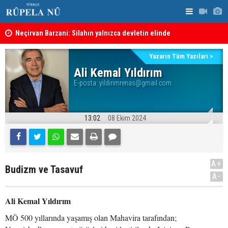
Neçirvan Barzani: Silahın yalnızca devletin elinde
KDP’den Ke
toplanması kararı uygulanmalı
Kürdistan Hükümeti'nden Kor Mor gazı tepkisi
Yazarın Tüm Yazıları >
Ali Kemal Yıldırım
E-posta:
yildirimrenas@gmail.com
13:02
08 Ekim 2024
A+
Budizm ve Tasavuf
A-
Ali Kemal Yıldırım
MÖ 500 yıllarında yaşamış olan Mahavira tarafından;