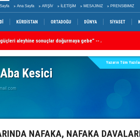
Sayfa
Ana Sayfa
ARŞİV
İLETİŞİM
MESAJINIZ
PRENSIBIMIZ
DÎ
KÜRDİSTAN
ORTADOĞU
DÜNYA
SİYASET
 güçleri aleyhine sonuçlar doğurmaya gebe” -- Ayşe Hür
Tü
sa
Yazarın Tüm Yazılar
 Aba Kesici
mail.com
RINDA NAFAKA, NAFAKA DAVALAR