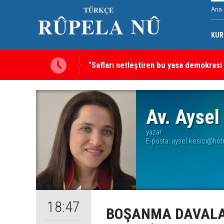
Ana 
KUR
“Safları netleştiren bu yasa demokrasi
Av. Aysel
yazar
E-posta:
aysel.kesici@hot
18:47
BOŞANMA DAVALA