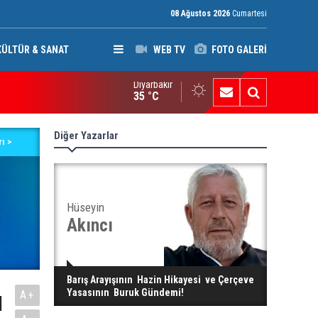
08 Ağustos 2026
Cumartesi
KÜLTÜR & SANAT
WEB TV
FOTO GALERİ
Diyarbakır
rkiye, Suudi Arabistan ve Pakistan’dan savunma anlaşması: Bir üy
35 °C
yılacak
Diğer Yazarlar
ı >
Hüseyin
Akıncı
Barış Arayışının Hazin Hikayesi ve Çerçeve
Yasasının Buruk Gündemi!
A+
I