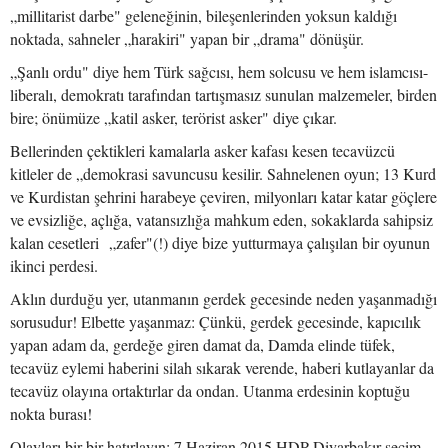
„millitarist darbe" geleneğinin, bileşenlerinden yoksun kaldığı
noktada, sahneler „harakiri" yapan bir „drama" dönüşür.
„Şanlı ordu" diye hem Türk sağcısı, hem solcusu ve hem islamcısı-
liberalı, demokratı tarafından tartışmasız sunulan malzemeler, birden
bire; önümüze „katil asker, terörist asker" diye çıkar.
Bellerinden çektikleri kamalarla asker kafası kesen tecavüzcü
kitleler de „demokrasi savuncusu kesilir. Sahnelenen oyun; 13 Kurd
ve Kurdistan şehrini harabeye çeviren, milyonları katar katar göçlere
ve evsizliğe, açlığa, vatansızlığa mahkum eden, sokaklarda sahipsiz
kalan cesetleri „zafer"(!) diye bize yutturmaya çalışılan bir oyunun
ikinci perdesi.
Aklın durduğu yer, utanmanın gerdek gecesinde neden yaşanmadığı
sorusudur! Elbette yaşanmaz: Çünkü, gerdek gecesinde, kapıcılık
yapan adam da, gerdeğe giren damat da, Damda elinde tüfek,
tecavüz eylemi haberini silah sıkarak verende, haberi kutlayanlar da
tecavüz olayına ortaktırlar da ondan. Utanma erdesinin koptuğu
nokta burası!
Olayları bir bir hatırlayın: 7 Haziran 2015 HDP Diyarbakır seçim