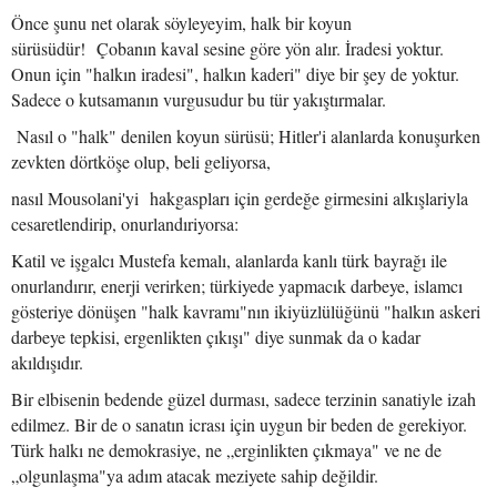
Önce şunu net olarak söyleyeyim, halk bir koyun
sürüsüdür! Çobanın kaval sesine göre yön alır. İradesi yoktur.
Onun için "halkın iradesi", halkın kaderi" diye bir şey de yoktur.
Sadece o kutsamanın vurgusudur bu tür yakıştırmalar.
Nasıl o "halk" denilen koyun sürüsü; Hitler'i alanlarda konuşurken
zevkten dörtköşe olup, beli geliyorsa,
nasıl Mousolani'yi hakgaspları için gerdeğe girmesini alkışlariyla
cesaretlendirip, onurlandıriyorsa:
Katil ve işgalcı Mustefa kemalı, alanlarda kanlı türk bayrağı ile
onurlandırır, enerji verirken; türkiyede yapmacık darbeye, islamcı
gösteriye dönüşen "halk kavramı"nın ikiyüzlülüğünü "halkın askeri
darbeye tepkisi, ergenlikten çıkışı" diye sunmak da o kadar
akıldışıdır.
Bir elbisenin bedende güzel durması, sadece terzinin sanatiyle izah
edilmez. Bir de o sanatın icrası için uygun bir beden de gerekiyor.
Türk halkı ne demokrasiye, ne „erginlikten çıkmaya" ve ne de
„olgunlaşma"ya adım atacak meziyete sahip değildir.