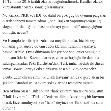
15 Temmuz 2016 tarihli olayları değerlendirerek, Kurdler olarak,
kurdistanlılar olarak sonuç çikaramayiz.
Ne yazıkki PKK ve HDP de dahil bir çok güç bu oyunun parçaları
olarak sahneyi tamamladılar. „Seni Başkan yaptırmayacağız"(!)
sloganı, birden „Şimdi başkan olmayı garantiledi" utangaçlığına
dönüştü, neden?
Ve Komplo teorileriyle izahahata meyilli olanlar, hiç bir şey
olmamiş gibi sürece devam edeceklerinin hesabını yapmaya
başladılar bile. Oysa dünyanın her yerinde yenilenler yenilginin
fatirasını öderler..Kazananlar isse, zafer serhoşluğu ile daha da
saldırganlaşırlar. Peki Kurdistan'daki Türk imha harekiti ile dirsek
teması sonucu ortaya çıkan enkazın hesabını kim ödeyecek?
Ucube „demokrasi zırhı" ve „halk kavram"ları da o gece aleni bir
şekilde, İstanbul ve Ankara sokaklarında tecavüze uğradı.
Ben oldum olası "Türk sol"un "halk kavramı"na tavırlı olmuşum.
"Halk kavramı", "Türk sol"cuların dilinde kutsanmiş bir kavram
olarak bize sunuluyor(!) ve "halk" deyince de Türk „sol" da sular
durur "!