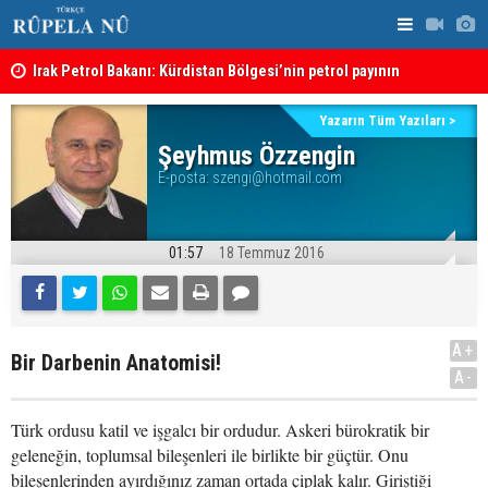
Irak Petrol Bakanı: Kürdistan Bölgesi’nin petrol payının
“Safları ne
artırılmasının önünde bir engel yok
Süleymaniye’de Komele karargahına saldırı
sonuçlar d
Yazarın Tüm Yazıları >
Şeyhmus Özzengin
E-posta:
szengi@hotmail.com
01:57
18 Temmuz 2016
A+
Bir Darbenin Anatomisi!
A-
Türk ordusu katil ve işgalcı bir ordudur. Askeri bürokratik bir
geleneğin, toplumsal bileşenleri ile birlikte bir güçtür. Onu
bileşenlerinden ayırdığınız zaman ortada çiplak kalır. Giriştiği