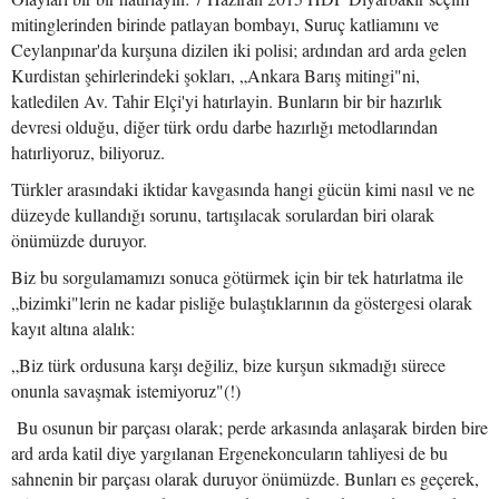
mitinglerinden birinde patlayan bombayı, Suruç katliamını ve
Ceylanpınar'da kurşuna dizilen iki polisi; ardından ard arda gelen
Kurdistan şehirlerindeki şokları, „Ankara Barış mitingi"ni,
katledilen Av. Tahir Elçi'yi hatırlayin. Bunların bir bir hazırlık
devresi olduğu, diğer türk ordu darbe hazırlığı metodlarından
hatırliyoruz, biliyoruz.
Türkler arasındaki iktidar kavgasında hangi gücün kimi nasıl ve ne
düzeyde kullandığı sorunu, tartışılacak sorulardan biri olarak
önümüzde duruyor.
Biz bu sorgulamamızı sonuca götürmek için bir tek hatırlatma ile
„bizimki"lerin ne kadar pisliğe bulaştıklarının da göstergesi olarak
kayıt altına alalık:
„Biz türk ordusuna karşı değiliz, bize kurşun sıkmadığı sürece
onunla savaşmak istemiyoruz"(!)
Bu osunun bir parçası olarak; perde arkasında anlaşarak birden bire
ard arda katil diye yargılanan Ergenekoncuların tahliyesi de bu
sahnenin bir parçası olarak duruyor önümüzde. Bunları es geçerek,