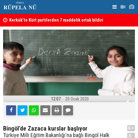
Kerkük’te Kürt partilerden 7 maddelik ortak bildiri
Irak: Silah
12:07
20 Ocak 2020
Bingöl'de Zazaca kurslar başlıyor
A+
Türkiye Milli Eğitim Bakanlığı'na bağlı Bingöl Halk
A-