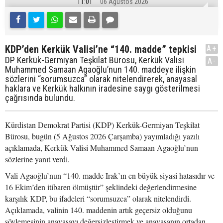
11:01
06 Ağustos 2026
KDP’den Kerkük Valisi’ne “140. madde” tepkisi
A+
DP Kerkük-Germiyan Teşkilat Bürosu, Kerkük Valisi
A-
Muhammed Samaan Agaoğlu’nun 140. maddeye ilişkin
sözlerini “sorumsuzca” olarak nitelendirerek, anayasal
haklara ve Kerkük halkının iradesine saygı gösterilmesi
çağrısında bulundu.
Kürdistan Demokrat Partisi (KDP) Kerkük-Germiyan Teşkilat
Bürosu, bugün (5 Ağustos 2026 Çarşamba) yayımladığı yazılı
açıklamada, Kerkük Valisi Muhammed Samaan Agaoğlu’nun
sözlerine yanıt verdi.
Vali Agaoğlu’nun “140. madde Irak’ın en büyük siyasi hatasıdır ve
16 Ekim’den itibaren ölmüştür” şeklindeki değerlendirmesine
karşılık KDP, bu ifadeleri “sorumsuzca” olarak nitelendirdi.
Açıklamada, valinin 140. maddenin artık geçersiz olduğunu
söylemesinin anayasayı değersizleştirmek ve anayasanın ortadan