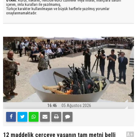
UYARI:
Küfür, hakaret, rencide edici cümleler veya imalar, inançlara saldırı
içeren, imla kuralları ile yazılmamış,
Türkçe karakter kullanılmayan ve büyük harflerle yazılmış yorumlar
onaylanmamaktadır.
16:46
05 Ağustos 2026
12 maddelik çerçeve yasanın tam metni belli
A+