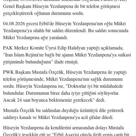
Genel Başkanı Hüseyin Yezdanpena ile bir telefon görüşmesi
gerçekleştirerek oğlunun durumunu sordu.
04.08.2026 gecesi Erbil'de Hüseyin Yezdanpena'nın oğlu Mükri
Yezdanpena'ya silahlı bir saldırı düzenlendi. Bu saldırı sonucunda
Mükri Yezdanpena ağır yaralandı.
PAK Merkez Komite Üyesi Edip Halidyan yaptığı açıklamada,
"İran İslam Rejimi'ne bağlı bir ajanın Mükri Yezdanpena'ya suikast
girişiminde bulunduğunu" ifade etmişti.
PWK Başkanı Mustafa Özçelik, Hüseyin Yezdanpena ile yaptığı
telefon görüşmesinde, Mükri Yezdanpena'nın sağlık durumunu
sordu. Hüseyin Yezdanpena ise, "Doktorlar iyi bir müdahalede
bulundular. Durumunun biraz daha iyiye gittiğini söylüyorlar.
Ancak 24 saat boyunca beklememiz gerekecek" dedi.
Mustafa Özçelik bu saldırıdan duyduğu üzüntüyü dile getirerek
saldırıyı kınadı ve Mükri Yezdanpena'ya acil şifalar diledi.
Hüseyin Yezdanpena da kendilerini armasından dolayı Mustafa
Özçelik'e teşekkür etti ve "Erbil Asayişi olayla ilgili geniş çaplı bir