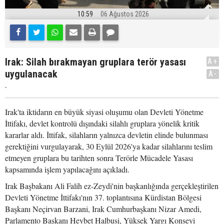
10:59
06 Ağustos 2026
Irak: Silah bırakmayan gruplara terör yasası
A+
uygulanacak
A-
.
Irak'ta iktidarın en büyük siyasi oluşumu olan Devleti Yönetme
İttifakı, devlet kontrolü dışındaki silahlı gruplara yönelik kritik
kararlar aldı. İttifak, silahların yalnızca devletin elinde bulunması
gerektiğini vurgulayarak, 30 Eylül 2026'ya kadar silahlarını teslim
etmeyen gruplara bu tarihten sonra Terörle Mücadele Yasası
kapsamında işlem yapılacağını açıkladı.
Irak Başbakanı Ali Falih ez-Zeydi'nin başkanlığında gerçekleştirilen
Devleti Yönetme İttifakı'nın 37. toplantısına Kürdistan Bölgesi
Başkanı Neçirvan Barzani, Irak Cumhurbaşkanı Nizar Amedi,
Parlamento Başkanı Heybet Halbusi, Yüksek Yargı Konseyi