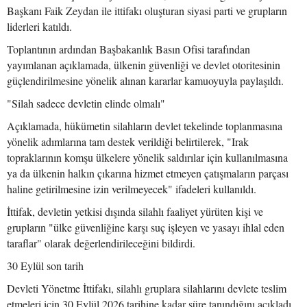
Başkanı Faik Zeydan ile ittifakı oluşturan siyasi parti ve grupların
liderleri katıldı.
Toplantının ardından Başbakanlık Basın Ofisi tarafından
yayımlanan açıklamada, ülkenin güvenliği ve devlet otoritesinin
güçlendirilmesine yönelik alınan kararlar kamuoyuyla paylaşıldı.
"Silah sadece devletin elinde olmalı"
Açıklamada, hükümetin silahların devlet tekelinde toplanmasına
yönelik adımlarına tam destek verildiği belirtilerek, "Irak
topraklarının komşu ülkelere yönelik saldırılar için kullanılmasına
ya da ülkenin halkın çıkarına hizmet etmeyen çatışmaların parçası
haline getirilmesine izin verilmeyecek" ifadeleri kullanıldı.
İttifak, devletin yetkisi dışında silahlı faaliyet yürüten kişi ve
grupların "ülke güvenliğine karşı suç işleyen ve yasayı ihlal eden
taraflar" olarak değerlendirileceğini bildirdi.
30 Eylül son tarih
Devleti Yönetme İttifakı, silahlı gruplara silahlarını devlete teslim
etmeleri için 30 Eylül 2026 tarihine kadar süre tanındığını açıkladı.