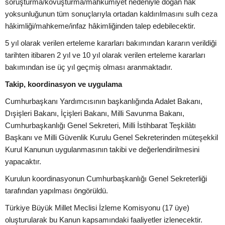
soruşturma/kovuşturma/mahkûmiyet nedeniyle doğan hak
yoksunluğunun tüm sonuçlarıyla ortadan kaldırılmasını sulh ceza
hâkimliği/mahkeme/infaz hâkimliğinden talep edebilecektir.
5 yıl olarak verilen erteleme kararları bakımından kararın verildiği
tarihten itibaren 2 yıl ve 10 yıl olarak verilen erteleme kararları
bakımından ise üç yıl geçmiş olması aranmaktadır.
Takip, koordinasyon ve uygulama
Cumhurbaşkanı Yardımcısının başkanlığında Adalet Bakanı,
Dışişleri Bakanı, İçişleri Bakanı, Milli Savunma Bakanı,
Cumhurbaşkanlığı Genel Sekreteri, Milli İstihbarat Teşkilâtı
Başkanı ve Milli Güvenlik Kurulu Genel Sekreterinden müteşekkil
Kurul Kanunun uygulanmasının takibi ve değerlendirilmesini
yapacaktır.
Kurulun koordinasyonun Cumhurbaşkanlığı Genel Sekreterliği
tarafından yapılması öngörüldü.
Türkiye Büyük Millet Meclisi İzleme Komisyonu (17 üye)
oluşturularak bu Kanun kapsamındaki faaliyetler izlenecektir.