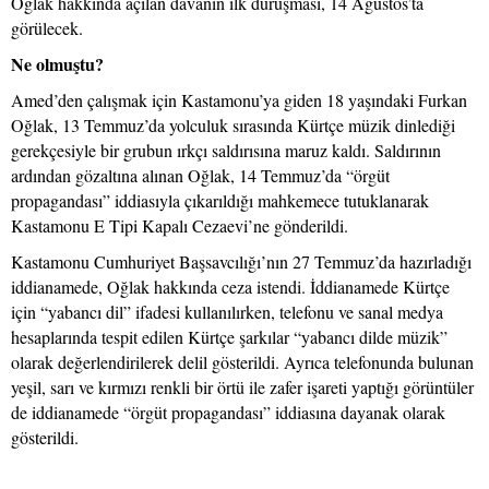
Oğlak hakkında açılan davanın ilk duruşması, 14 Ağustos’ta
görülecek.
Ne olmuştu?
Amed’den çalışmak için Kastamonu’ya giden 18 yaşındaki Furkan
Oğlak, 13 Temmuz’da yolculuk sırasında Kürtçe müzik dinlediği
gerekçesiyle bir grubun ırkçı saldırısına maruz kaldı. Saldırının
ardından gözaltına alınan Oğlak, 14 Temmuz’da “örgüt
propagandası” iddiasıyla çıkarıldığı mahkemece tutuklanarak
Kastamonu E Tipi Kapalı Cezaevi’ne gönderildi.
Kastamonu Cumhuriyet Başsavcılığı’nın 27 Temmuz’da hazırladığı
iddianamede, Oğlak hakkında ceza istendi. İddianamede Kürtçe
için “yabancı dil” ifadesi kullanılırken, telefonu ve sanal medya
hesaplarında tespit edilen Kürtçe şarkılar “yabancı dilde müzik”
olarak değerlendirilerek delil gösterildi. Ayrıca telefonunda bulunan
yeşil, sarı ve kırmızı renkli bir örtü ile zafer işareti yaptığı görüntüler
de iddianamede “örgüt propagandası” iddiasına dayanak olarak
gösterildi.