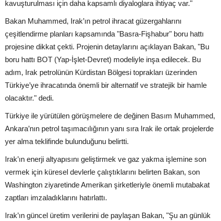
kavuşturulması için daha kapsamlı diyaloglara ihtiyaç var."
Bakan Muhammed, Irak’ın petrol ihracat güzergahlarını
çeşitlendirme planları kapsamında "Basra-Fişhabur" boru hattı
projesine dikkat çekti. Projenin detaylarını açıklayan Bakan, "Bu
boru hattı BOT (Yap-İşlet-Devret) modeliyle inşa edilecek. Bu
adım, Irak petrolünün Kürdistan Bölgesi toprakları üzerinden
Türkiye’ye ihracatında önemli bir alternatif ve stratejik bir hamle
olacaktır." dedi.
Türkiye ile yürütülen görüşmelere de değinen Basım Muhammed,
Ankara’nın petrol taşımacılığının yanı sıra Irak ile ortak projelerde
yer alma teklifinde bulunduğunu belirtti.
Irak’ın enerji altyapısını geliştirmek ve gaz yakma işlemine son
vermek için küresel devlerle çalıştıklarını belirten Bakan, son
Washington ziyaretinde Amerikan şirketleriyle önemli mutabakat
zaptları imzaladıklarını hatırlattı.
Irak’ın güncel üretim verilerini de paylaşan Bakan, "Şu an günlük