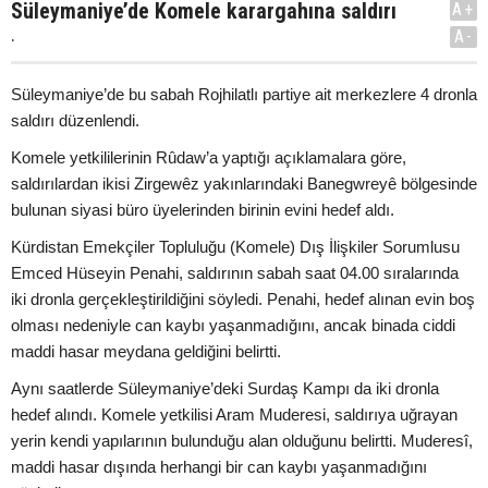
Süleymaniye’de Komele karargahına saldırı
A+
.
A-
Süleymaniye’de bu sabah Rojhilatlı partiye ait merkezlere 4 dronla
saldırı düzenlendi.
Komele yetkililerinin Rûdaw’a yaptığı açıklamalara göre,
saldırılardan ikisi Zirgewêz yakınlarındaki Banegwreyê bölgesinde
bulunan siyasi büro üyelerinden birinin evini hedef aldı.
Kürdistan Emekçiler Topluluğu (Komele) Dış İlişkiler Sorumlusu
Emced Hüseyin Penahi, saldırının sabah saat 04.00 sıralarında
iki dronla gerçekleştirildiğini söyledi. Penahi, hedef alınan evin boş
olması nedeniyle can kaybı yaşanmadığını, ancak binada ciddi
maddi hasar meydana geldiğini belirtti.
Aynı saatlerde Süleymaniye’deki Surdaş Kampı da iki dronla
hedef alındı. Komele yetkilisi Aram Muderesi, saldırıya uğrayan
yerin kendi yapılarının bulunduğu alan olduğunu belirtti. Muderesî,
maddi hasar dışında herhangi bir can kaybı yaşanmadığını