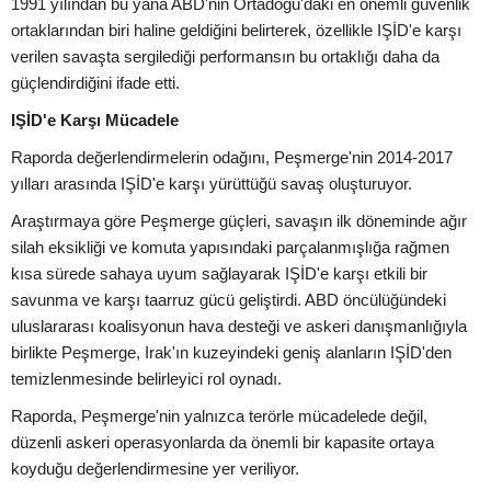
1991 yılından bu yana ABD'nin Ortadoğu'daki en önemli güvenlik
ortaklarından biri haline geldiğini belirterek, özellikle IŞİD'e karşı
verilen savaşta sergilediği performansın bu ortaklığı daha da
güçlendirdiğini ifade etti.
IŞİD'e Karşı Mücadele
Raporda değerlendirmelerin odağını, Peşmerge'nin 2014-2017
yılları arasında IŞİD'e karşı yürüttüğü savaş oluşturuyor.
Araştırmaya göre Peşmerge güçleri, savaşın ilk döneminde ağır
silah eksikliği ve komuta yapısındaki parçalanmışlığa rağmen
kısa sürede sahaya uyum sağlayarak IŞİD'e karşı etkili bir
savunma ve karşı taarruz gücü geliştirdi. ABD öncülüğündeki
uluslararası koalisyonun hava desteği ve askeri danışmanlığıyla
birlikte Peşmerge, Irak'ın kuzeyindeki geniş alanların IŞİD'den
temizlenmesinde belirleyici rol oynadı.
Raporda, Peşmerge'nin yalnızca terörle mücadelede değil,
düzenli askeri operasyonlarda da önemli bir kapasite ortaya
koyduğu değerlendirmesine yer veriliyor.