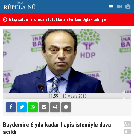
Irkçı saldırı ardından tutuklanan Furkan Oğlak tahliye
Irak Petrol
edildi
artırılması
Haci Mahmud: Başkan Barzani, Kürt saflarını
birleştirmeye kararlı
11:55
13 Mayıs 2019
Baydemire 6 yıla kadar hapis istemiyle dava
A+
açıldı
A-