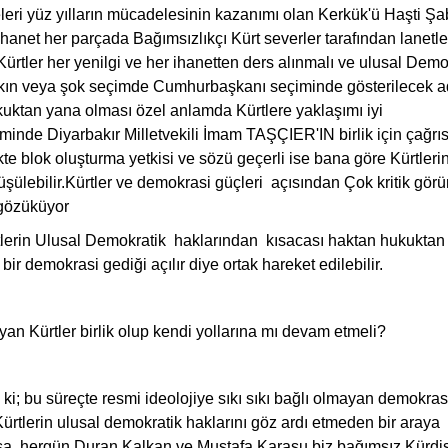
eleri yüz yılların mücadelesinin kazanımı olan Kerkük'ü Haşti Şa
ihanet her parçada Bağımsızlıkçı Kürt severler tarafından lanetle
Kürtler her yenilgi ve her ihanetten ders alınmalı
ve ulusal Demo
baskın veya şok seçimde Cumhurbaşkanı seçiminde gösterilecek 
ktan yana olması özel anlamda Kürtlere yaklaşımı iyi
çiminde Diyarbakır Milletvekili İmam TAŞÇIER'IN birlik için çağrıs
kte blok oluşturma yetkisi ve sözü geçerli ise bana göre Kürtleri
şülebilir.Kürtler ve demokrasi güçleri açısından Çok kritik gör
 gözüküyor
rtlerin Ulusal Demokratik haklarından kısacası haktan hukuktan
 bir demokrasi gediği açılır diye ortak hareket edilebilir.
an Kürtler birlik olup kendi yollarına mı devam etmeli?
i; bu süreçte resmi ideolojiye sıkı sıkı bağlı olmayan demokra
rtlerin ulusal demokratik haklarını göz ardı etmeden bir araya
oksa hergün Duran Kalkan ve Mustafa Karasu biz bağımsız Kürdi