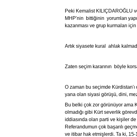
Peki Kemalist KILIÇDAROĞLU ve
MHP'nin bittiğinin yorumları yapı
kazanması ve grup kurmaları için
Artık siyasete kural ahlak kalmad
Zaten seçim kararının böyle korsa
O zaman bu seçimde Kürdistan'ı dü
yana olan siyasi görüşü, dini, mez
Bu belki çok zor görünüyor ama Kür
olmadığı gibi Kürt severlik görev
iddiasında olan parti ve kişiler d
Referandumun çok başarılı geçmesi
ve itibar hak etmişlerdi. Ta ki, 1