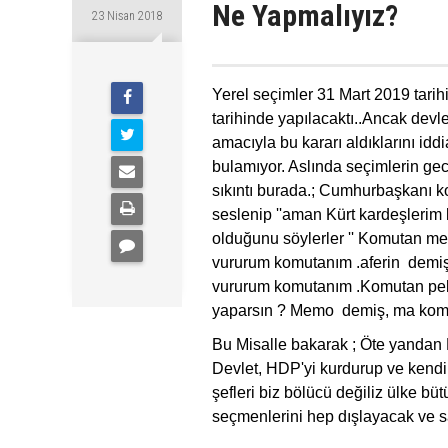
Ne Yapmalıyız?
23 Nisan 2018
Yerel seçimler 31 Mart 2019 tarih
tarihinde yapılacaktı..Ancak devl
amacıyla bu kararı aldıklarını i
bulamıyor. Aslında seçimlerin ge
sıkıntı burada.; Cumhurbaşkanı ko
seslenip ''aman Kürt kardeşlerim 
olduğunu söylerler '' Komutan 
vururum komutanım .aferin demi
vururum komutanım .Komutan pek
yaparsın ? Memo demiş, ma komu
Bu Misalle bakarak ; Öte yandan D
Devlet, HDP'yi kurdurup ve kend
şefleri biz bölücü değiliz ülke bü
seçmenlerini hep dışlayacak ve
s