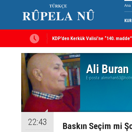
Ana 
KUR
KDP’den Kerkük Valisi’ne “140. madde”
Kerkük’te Kürt partilerden 7 maddelik o
Ali Buran
E-posta:
alimirhan63@hot
22:43
Baskın Seçim mi Şo