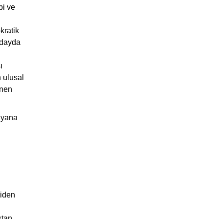
bi ve
kratik
adayda
ı
n ulusal
ünen
 yana
siden
stan