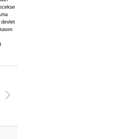
decekse
 Ama
devlet
ikasını
t