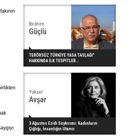
akının
İbrahim
Güçlü
TERÖRSÜZ TÜRKİYE YASA TASLAĞI”
HAKKINDA İLK TESPİTLER…
irlikten
Yüksel
Avşar
mak
3 Ağustos Ezidi Soykırımı: Kadınların
saygıyı
Çığlığı, İnsanlığın Utancı