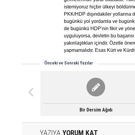
istemiyoruz hiçbir ülkeyi böldürm
PKK/HDP dışındakiler yollarına de
bugünkü yol yordamla ve bugünkü 
de bugünkü HDP'nin fikir ve yöne
uyguluyorsa, devletin bu başarısı
yakınlaştıkları içindir. Özetle ön
yapmamalıdır. Esas Kürt ve Kürd
Önceki ve Sonraki Yazılar
Bir Dersim Ağıdı
YAZIYA
YORUM KAT