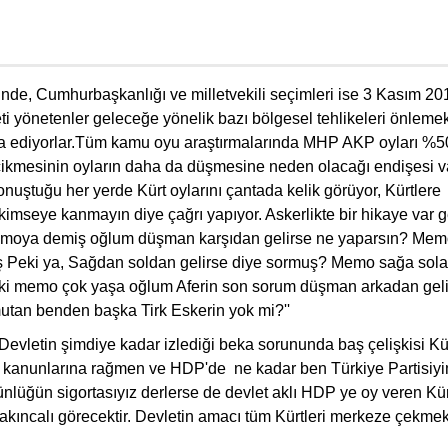
inde, Cumhurbaşkanlığı ve milletvekili seçimleri ise 3 Kasım 20
eti yönetenler geleceğe yönelik bazı bölgesel tehlikeleri önleme
ddia ediyorlar.Tüm kamu oyu araştırmalarında MHP AKP oyları %50
cikmesinin oyların daha da düşmesine neden olacağı endişesi va
nuştuğu her yerde Kürt oylarını çantada kelik görüyor, Kürtlere
kimseye kanmayın diye çağrı yapıyor. Askerlikte bir hikaye var 
memoya demiş oğlum düşman karşıdan gelirse ne yaparsın? Me
ş Peki ya, Sağdan soldan gelirse diye sormuş? Memo sağa sol
i memo çok yaşa oğlum Aferin son sorum düşman arkadan geli
tan benden başka Tirk Eskerin yok mi?''
evletin şimdiye kadar izlediği beka sorununda baş çelişkisi Kür
i kanunlarına rağmen ve HDP'de ne kadar ben Türkiye Partisiy
tünlüğün sigortasıyız derlerse de devlet aklı HDP ye oy veren Kü
akıncalı görecektir. Devletin amacı tüm Kürtleri merkeze çekmekt