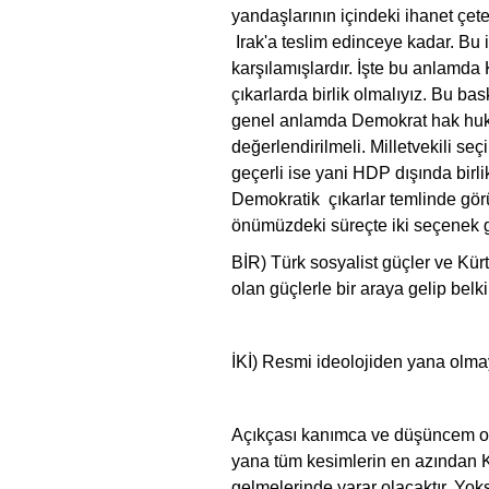
yandaşlarının içindeki ihanet çet
Irak'a teslim edinceye kadar. Bu 
karşılamışlardır. İşte bu anlamda 
çıkarlarda birlik olmalıyız. Bu 
genel anlamda Demokrat hak huku
değerlendirilmeli. Milletvekili se
geçerli ise yani HDP dışında birli
Demokratik çıkarlar temlinde görü
önümüzdeki süreçte iki seçenek
BİR) Türk sosyalist güçler ve Kü
olan güçlerle bir araya gelip belki
İKİ) Resmi ideolojiden yana olmay
Açıkçası kanımca ve düşüncem o k
yana tüm kesimlerin en azından Kü
gelmelerinde yarar olacaktır. Y