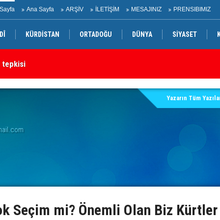
Sayfa
Ana Sayfa
ARŞİV
İLETİŞİM
MESAJINIZ
PRENSIBIMIZ
DÎ
KÜRDİSTAN
ORTADOĞU
DÜNYA
SİYASET
 tepkisi
Ir
rtak bildiri
Yazarın Tüm Yazılar
mail.com
k Seçim mi? Önemli Olan Biz Kürtler