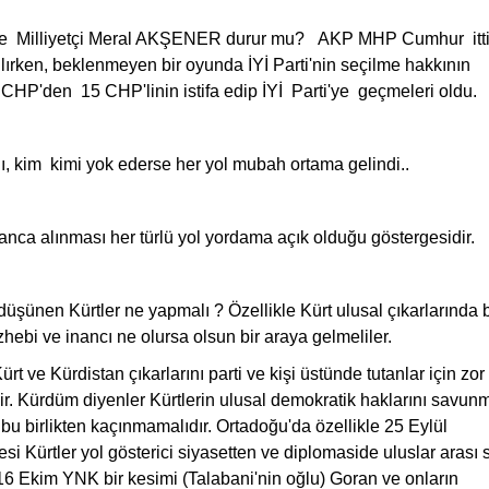
 Milliyetçi Meral AKŞENER durur mu? AKP MHP Cumhur ittif
lırken, beklenmeyen bir oyunda İYİ Parti'nin seçilme hakkının
 CHP'den 15 CHP'linin istifa edip İYİ Parti'ye geçmeleri oldu.
ı, kim kimi yok ederse her yol mubah ortama gelindi..
nca alınması her türlü yol yordama açık olduğu göstergesidir.
şünen Kürtler ne yapmalı ? Özellikle Kürt ulusal çıkarlarında b
hebi ve inancı ne olursa olsun bir araya gelmeliler.
t ve Kürdistan çıkarlarını parti ve kişi üstünde tutanlar için zor
dir. Kürdüm diyenler Kürtlerin ulusal demokratik haklarını savun
e bu birlikten kaçınmamalıdır. Ortadoğu'da özellikle 25 Eylül
 Kürtler yol gösterici siyasetten ve diplomaside uluslar arası 
5-16 Ekim YNK bir kesimi (Talabani'nin oğlu) Goran ve onların