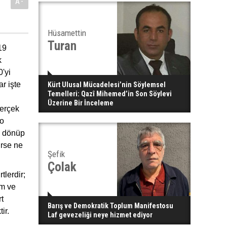
A-
Hüsamettin
Turan
19
k
'yi
r işte
Kürt Ulusal Mücadelesi’nin Söylemsel
Temelleri: Qazî Mihemed’in Son Söylevi
Üzerine Bir İnceleme
gerçek
mo
a dönüp
rse ne
Şefik
Çolak
tlerdir;
im ve
rt
Barış ve Demokratik Toplum Manifestosu
ir.
Laf gevezeliği neye hizmet ediyor