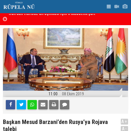
Irkçı saldırı ardından tutuklanan Furkan Oğlak tahliye
Haci Mahmu
edildi
birleştirme
11:00
08 Ekim 2019
Başkan Mesud Barzani’den Rusya’ya Rojava
A+
talebi
A-