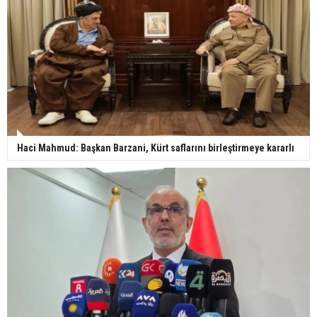
Haci Mahmud: Başkan Barzani, Kürt saflarını birleştirmeye kararlı