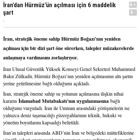
İran'dan Hürmüz'ün açılması için 6 maddelik
A+
şart
A-
.
İran, stratejik öneme sahip Hürmüz Boğazı’nın yeniden
açılması için bir dizi şart öne sürerken, talepler müzakerelerde
anlaşmaya varılmasını zorlaştırıyor.
İran Ulusal Güvenlik Yüksek Konseyi Genel Sekreteri Muhammed
Bakır Zülkadir, Hürmüz Boğazı’nın yeniden açılmasının altı şartın
yerine getirilmesine bağlı olduğunu açıkladı.
İran, stratejik öneme sahip su yolunun açılmasına ilişkin nihai
İslamabad Mutabakatı’nın uygulanmasına
kararın
bağlı
olduğunu vurguladı. İran ile Umman arasındaki görüşmelerin ise
yalnızca deniz taşımacılığı güzergahlarının teknik, hukuki ve
yönetim boyutlarını kapsadığı belirtildi.
İran’ın talepleri arasında ABD’nin İran ve bölgedeki müttefiklerine
yönelik askeri operasyonlarını tamamen sona erdirmesi, ekonomik