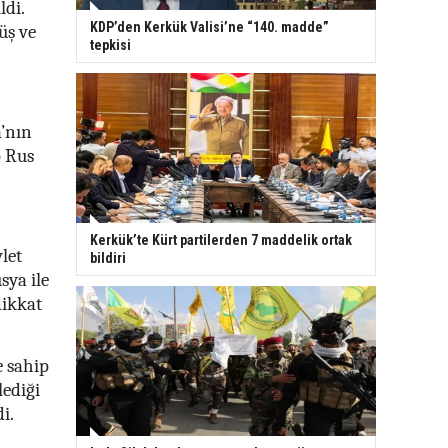
ldi.
KDP’den Kerkük Valisi’ne “140. madde”
üş ve
tepkisi
a’nın
p Rus
Kerkük’te Kürt partilerden 7 maddelik ortak
let
bildiri
sya ile
dikkat
e sahip
lediği
i.