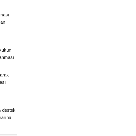
nması
lan
ukukun
planması
larak
ası
m destek
rarına