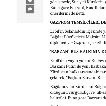
görüşmede, Suriyeli Kürtlerin g
Buna göre Barzani, Rus diplo
önerilerini de iletti.
GAZPROM TEMSİLCİLERİ DE
Erbil’in Selahaddin ilçesinde
Bağdat Büyükelçisi Maksim Mak
diplomat ve Gazprom şirketinin 
‘BARZANİ RUS HALKININ D
Erbil’den yayın yapan Rudaw s
Başkanı Putin ile yeni Başbakan
Kürdistan halkı arasındaki tari
çekerek, “Başkan Barzani Rus 
Bogdanov’un Kürdistan Bölgesi
olduğunu vurguladığı ve ülkesin
belirtildi. Buna göre Barzani de