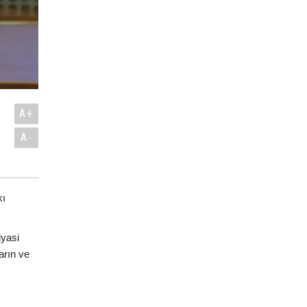
A+
A-
kı
iyasi
arın ve