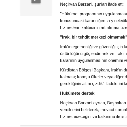
Neçirvan Barzani, şunları ifade etti:
"Hükümet programının uygulanması, a
konusundaki kararlılığımızı yineledik
hizmetlerin kalitesinin artırılması üz
"Irak, bir tehdit merkezi olmamalı
Irak’ın egemenliği ve güvenliği için
üstünlüğünü güçlendirmek ve Irak’ın 
kararının uygulanmasının önemini vu
Kürdistan Bölgesi Başkanı, Irak’ın dış
kalması; komşu ülkeler veya diğer de
gerektiğinin altını çizdik” ifadelerini k
Hükümete destek
Neçirvan Barzani ayrıca, Başbakan A
verdiklerini belirterek, mevcut soru
hizmet edeceğini ve kalkınma ile istik