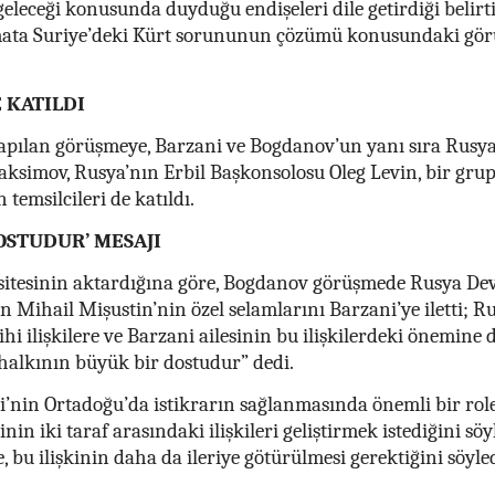
eleceği konusunda duyduğu endişeleri dile getirdiği belirti
mata Suriye’deki Kürt sorununun çözümü konusundaki gör
 KATILDI
 yapılan görüşmeye, Barzani ve Bogdanov’un yanı sıra Rusy
simov, Rusya’nın Erbil Başkonsolosu Oleg Levin, bir gru
temsilcileri de katıldı.
OSTUDUR’ MESAJI
itesinin aktardığına göre, Bogdanov görüşmede Rusya Dev
 Mihail Mişustin’nin özel selamlarını Barzani’ye iletti; Ru
hi ilişkilere ve Barzani ailesinin bu ilişkilerdeki önemine 
halkının büyük bir dostudur” dedi.
’nin Ortadoğu’da istikrarın sağlanmasında önemli bir rol
in iki taraf arasındaki ilişkileri geliştirmek istediğini söy
, bu ilişkinin daha da ileriye götürülmesi gerektiğini söyled