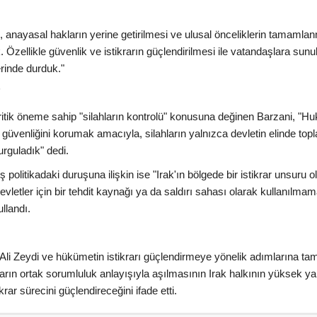
nayasal hakların yerine getirilmesi ve ulusal önceliklerin tamamla
. Özellikle güvenlik ve istikrarın güçlendirilmesi ile vatandaşlara sunu
erinde durduk."
"
 kritik öneme sahip "silahların kontrolü" konusuna değinen Barzani, "H
güvenliğini korumak amacıyla, silahların yalnızca devletin elinde to
rguladık" dedi.
 politikadaki duruşuna ilişkin ise "Irak'ın bölgede bir istikrar unsuru o
vletler için bir tehdit kaynağı ya da saldırı sahası olarak kullanılmam
ullandı.
li Zeydi ve hükümetin istikrarı güçlendirmeye yönelik adımlarına ta
nların ortak sorumluluk anlayışıyla aşılmasının Irak halkının yüksek ya
rar sürecini güçlendireceğini ifade etti.