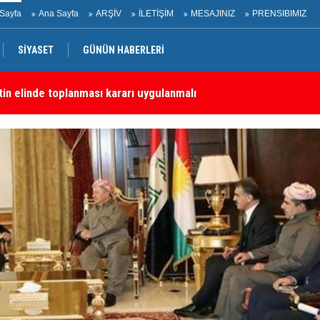
Sayfa
Ana Sayfa
ARŞİV
İLETİŞİM
MESAJINIZ
PRENSIBIMIZ
SİYASET
GÜNÜN HABERLERİ
tepkisi
KD