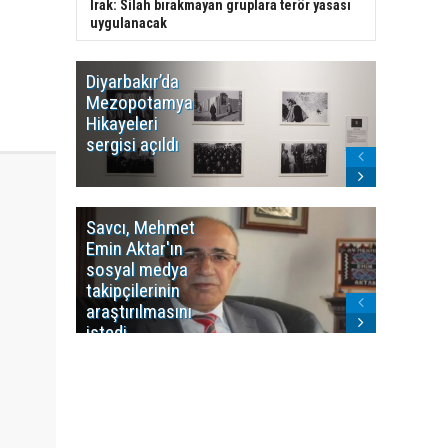
Irak: Silah bırakmayan gruplara terör yasası
uygulanacak
Diyarbakır’da
WDR, Kü
Mezopotamya
yayın y
Hikayeleri
Cosmo K
sergisi açıldı
program
sonlandı
Savcı, Mehmet
Kürdist
Emin Aktar'ın
Bölgesi 
sosyal medya
Washing
takipçilerinin
Gündem
araştırılmasını
ile ilişkil
istedi