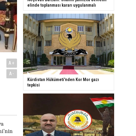
elinde toplanması kararı uygulanmalı
A+
A-
Kürdistan Hükümeti'nden Kor Mor gazı
tepkisi
ya
ni’nin