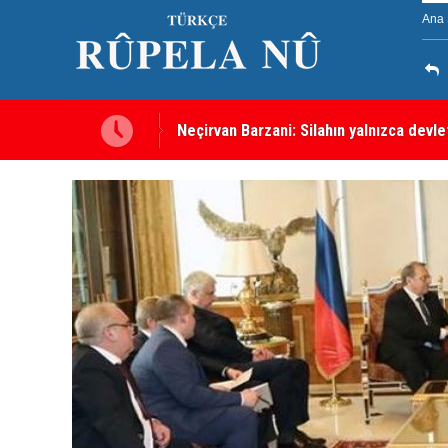
Ana 
malı
Kürdistan Hükümeti'nden Kor Mor gazı 