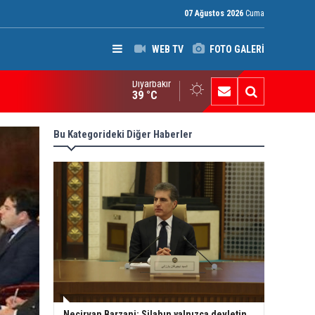
07 Ağustos 2026
Cuma
WEB TV
FOTO GALERİ
Diyarbakır
P’den Kerkük Valisi’ne “140. madde” tepkisi
39 °C
Bu Kategorideki Diğer Haberler
Neçirvan Barzani: Silahın yalnızca devletin