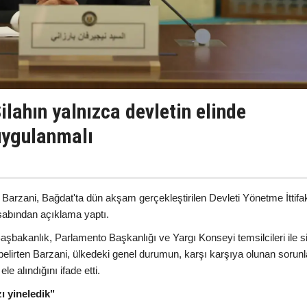
ilahın yalnızca devletin elinde
uygulanmalı
Barzani, Bağdat'ta dün akşam gerçekleştirilen Devleti Yönetme İttifa
esabından açıklama yaptı.
şbakanlık, Parlamento Başkanlığı ve Yargı Konseyi temsilcileri ile s
ini belirten Barzani, ülkedeki genel durumun, karşı karşıya olunan sorunl
le alındığını ifade etti.
ı yineledik"