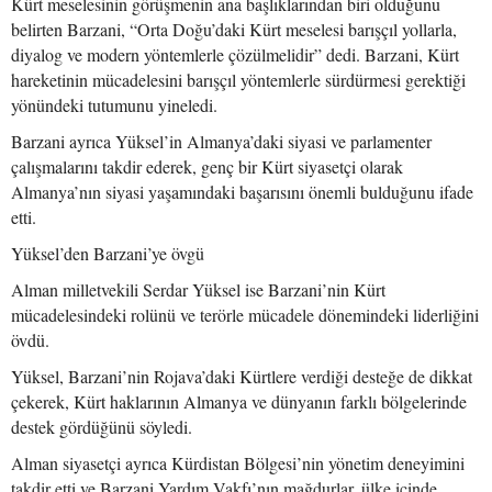
Kürt meselesinin görüşmenin ana başlıklarından biri olduğunu
belirten Barzani, “Orta Doğu’daki Kürt meselesi barışçıl yollarla,
diyalog ve modern yöntemlerle çözülmelidir” dedi. Barzani, Kürt
hareketinin mücadelesini barışçıl yöntemlerle sürdürmesi gerektiği
yönündeki tutumunu yineledi.
Barzani ayrıca Yüksel’in Almanya’daki siyasi ve parlamenter
çalışmalarını takdir ederek, genç bir Kürt siyasetçi olarak
Almanya’nın siyasi yaşamındaki başarısını önemli bulduğunu ifade
etti.
Yüksel’den Barzani’ye övgü
Alman milletvekili Serdar Yüksel ise Barzani’nin Kürt
mücadelesindeki rolünü ve terörle mücadele dönemindeki liderliğini
övdü.
Yüksel, Barzani’nin Rojava’daki Kürtlere verdiği desteğe de dikkat
çekerek, Kürt haklarının Almanya ve dünyanın farklı bölgelerinde
destek gördüğünü söyledi.
Alman siyasetçi ayrıca Kürdistan Bölgesi’nin yönetim deneyimini
takdir etti ve Barzani Yardım Vakfı’nın mağdurlar, ülke içinde