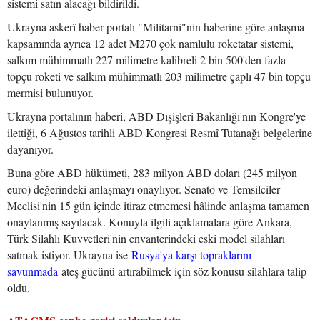
sistemi satın alacağı bildirildi.
Ukrayna askerî haber portalı "Militarni"nin haberine göre anlaşma
kapsamında ayrıca 12 adet M270 çok namlulu roketatar sistemi,
salkım mühimmatlı 227 milimetre kalibreli 2 bin 500'den fazla
topçu roketi ve salkım mühimmatlı 203 milimetre çaplı 47 bin topçu
mermisi bulunuyor.
Ukrayna portalının haberi, ABD Dışişleri Bakanlığı'nın Kongre'ye
ilettiği, 6 Ağustos tarihli ABD Kongresi Resmî Tutanağı belgelerine
dayanıyor.
Buna göre ABD hükümeti, 283 milyon ABD doları (245 milyon
euro) değerindeki anlaşmayı onaylıyor. Senato ve Temsilciler
Meclisi'nin 15 gün içinde itiraz etmemesi hâlinde anlaşma tamamen
onaylanmış sayılacak. Konuyla ilgili açıklamalara göre Ankara,
Türk Silahlı Kuvvetleri'nin envanterindeki eski model silahları
satmak istiyor. Ukrayna ise
Rusya'ya karşı topraklarını
savunmada
ateş gücünü artırabilmek için söz konusu silahlara talip
oldu.