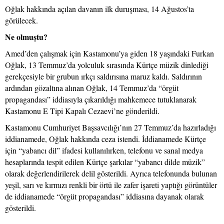
Oğlak hakkında açılan davanın ilk duruşması, 14 Ağustos’ta
görülecek.
Ne olmuştu?
Amed’den çalışmak için Kastamonu’ya giden 18 yaşındaki Furkan
Oğlak, 13 Temmuz’da yolculuk sırasında Kürtçe müzik dinlediği
gerekçesiyle bir grubun ırkçı saldırısına maruz kaldı. Saldırının
ardından gözaltına alınan Oğlak, 14 Temmuz’da “örgüt
propagandası” iddiasıyla çıkarıldığı mahkemece tutuklanarak
Kastamonu E Tipi Kapalı Cezaevi’ne gönderildi.
Kastamonu Cumhuriyet Başsavcılığı’nın 27 Temmuz’da hazırladığı
iddianamede, Oğlak hakkında ceza istendi. İddianamede Kürtçe
için “yabancı dil” ifadesi kullanılırken, telefonu ve sanal medya
hesaplarında tespit edilen Kürtçe şarkılar “yabancı dilde müzik”
olarak değerlendirilerek delil gösterildi. Ayrıca telefonunda bulunan
yeşil, sarı ve kırmızı renkli bir örtü ile zafer işareti yaptığı görüntüler
de iddianamede “örgüt propagandası” iddiasına dayanak olarak
gösterildi.