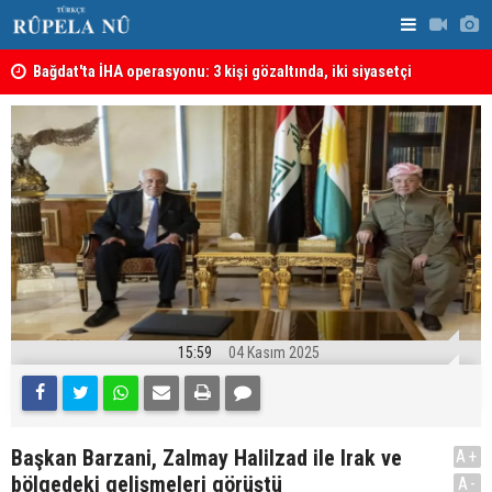
lmeli
Bağdat'ta İHA operasyonu: 3 kişi gözaltında, iki siyasetçi
Almanya'da 
hakkında tutuklama kararı
15:59
04 Kasım 2025
Başkan Barzani, Zalmay Halilzad ile Irak ve
A+
bölgedeki gelişmeleri görüştü
A-