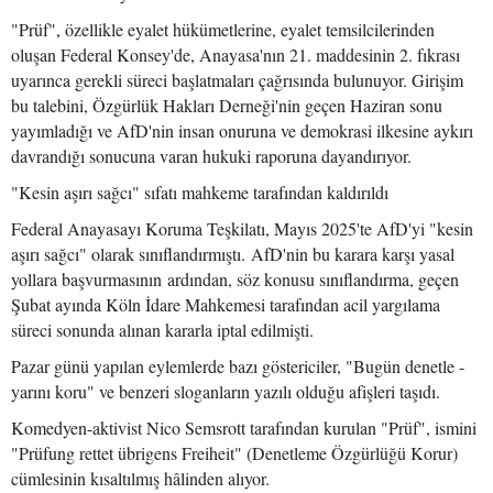
"Prüf", özellikle eyalet hükümetlerine, eyalet temsilcilerinden
oluşan Federal Konsey'de, Anayasa'nın 21. maddesinin 2. fıkrası
uyarınca gerekli süreci başlatmaları çağrısında bulunuyor. Girişim
bu talebini, Özgürlük Hakları Derneği'nin geçen Haziran sonu
yayımladığı ve AfD'nin insan onuruna ve demokrasi ilkesine aykırı
davrandığı sonucuna varan hukuki raporuna dayandırıyor.
"Kesin aşırı sağcı" sıfatı mahkeme tarafından kaldırıldı
Federal Anayasayı Koruma Teşkilatı, Mayıs 2025'te AfD'yi "kesin
aşırı sağcı" olarak sınıflandırmıştı. AfD'nin bu karara karşı yasal
yollara başvurmasının ardından, söz konusu sınıflandırma, geçen
Şubat ayında Köln İdare Mahkemesi tarafından acil yargılama
süreci sonunda alınan kararla iptal edilmişti.
Pazar günü yapılan eylemlerde bazı göstericiler, "Bugün denetle -
yarını koru" ve benzeri sloganların yazılı olduğu afişleri taşıdı.
Komedyen-aktivist Nico Semsrott tarafından kurulan "Prüf", ismini
"Prüfung rettet übrigens Freiheit" (Denetleme Özgürlüğü Korur)
cümlesinin kısaltılmış hâlinden alıyor.