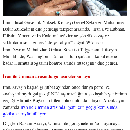
İran Ulusal Güvenlik Yüksek Konseyi Genel Sekreteri Muhammed
Bakır Zülkadir'in dile getirdiği talepler arasında, "İran'a ve Lübnan,
Filistin, Yemen ve Irak'taki müttefiklerine yönelik savaş ve
saldırıların sona ermesi" de yer alıyor
Fotoğraf: Wikipedia
İran Devrim Muhafızları Ordusu Sözcüsü Tuğgeneral Hüseyin
Muhibbi de, Washington "Tahran'ın tüm şartlarını kabul edene
kadar Hürmüz Boğazı'nı kontrol altında tutacağını" dile getirdi.
İran ile Umman arasında görüşmeler sürüyor
İran, savaşın başladığı Şubat ayından önce dünya petrol ve
sıvılaştırılmış doğal gaz (LNG) taşımacılığının yaklaşık beşte birinin
geçtiği Hürmüz Boğazı'nı fiilen abluka altında tutuyor. Ancak aynı
zamanda
İran ile Umman arasında, gemilerin geçişi konusunda
görüşmeler yürütülüyor.
Dışişleri Bakanı Arakçi, Umman ile görüşmelerin "son aşamaya"
yaklaştığını ancak bunun "Hürmüz Boğazı'nın yeniden açılmasına