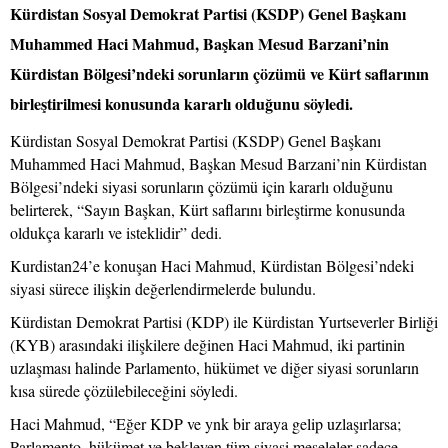
Kürdistan Sosyal Demokrat Partisi (KSDP) Genel Başkanı
Muhammed Haci Mahmud, Başkan Mesud Barzani’nin
Kürdistan Bölgesi’ndeki sorunların çözümü ve Kürt saflarının
birleştirilmesi konusunda kararlı olduğunu söyledi.
Kürdistan Sosyal Demokrat Partisi (KSDP) Genel Başkanı
Muhammed Haci Mahmud, Başkan Mesud Barzani’nin Kürdistan
Bölgesi’ndeki siyasi sorunların çözümü için kararlı olduğunu
belirterek, “Sayın Başkan, Kürt saflarını birleştirme konusunda
oldukça kararlı ve isteklidir” dedi.
Kurdistan24’e konuşan Haci Mahmud, Kürdistan Bölgesi’ndeki
siyasi sürece ilişkin değerlendirmelerde bulundu.
Kürdistan Demokrat Partisi (KDP) ile Kürdistan Yurtseverler Birliği
(KYB) arasındaki ilişkilere değinen Haci Mahmud, iki partinin
uzlaşması halinde Parlamento, hükümet ve diğer siyasi sorunların
kısa sürede çözülebileceğini söyledi.
Haci Mahmud, “Eğer KDP ve ynk bir araya gelip uzlaşırlarsa;
Parlamento, hükümet ve bekleyen tüm siyasi meseleler sadece