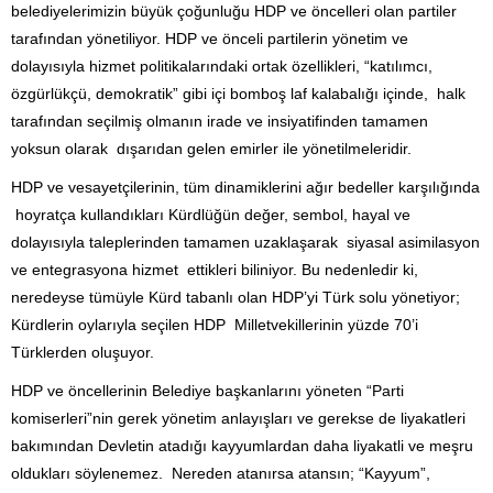
belediyelerimizin büyük çoğunluğu HDP ve öncelleri olan partiler
tarafından yönetiliyor. HDP ve önceli partilerin yönetim ve
dolayısıyla hizmet politikalarındaki ortak özellikleri, “katılımcı,
özgürlükçü, demokratik” gibi içi bomboş laf kalabalığı içinde, halk
tarafından seçilmiş olmanın irade ve insiyatifinden tamamen
yoksun olarak dışarıdan gelen emirler ile yönetilmeleridir.
HDP ve vesayetçilerinin, tüm dinamiklerini ağır bedeller karşılığında
hoyratça kullandıkları Kürdlüğün değer, sembol, hayal ve
dolayısıyla taleplerinden tamamen uzaklaşarak siyasal asimilasyon
ve entegrasyona hizmet ettikleri biliniyor. Bu nedenledir ki,
neredeyse tümüyle Kürd tabanlı olan HDP’yi Türk solu yönetiyor;
Kürdlerin oylarıyla seçilen HDP Milletvekillerinin yüzde 70’i
Türklerden oluşuyor.
HDP ve öncellerinin Belediye başkanlarını yöneten “Parti
komiserleri”nin gerek yönetim anlayışları ve gerekse de liyakatleri
bakımından Devletin atadığı kayyumlardan daha liyakatli ve meşru
oldukları söylenemez. Nereden atanırsa atansın; “Kayyum”,