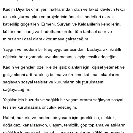
Kadim Diyarbekir’in yerli halklarından olan ve fakat devletin tekçi
ulus oluşturma plan ve projelerinin öncelikli hedefleri olarak
katledilip göçertilen Ermeni, Süryani ve Keldanilerin kendilerini,
kültürlerini inanç ve ibadethaneleri ile tüm tarihsel eser ve
miraslarını özel olarak korumaya çalışacağım.
Yaygın ve modern bir kreş uygulamasından başlayarak, iki dilli
eğitimin her aşamada uygulanmasını izleyip teşvik edeceğim.
Kadın ve gençler, özellikle de işsiz olanları için, kişisel yetenek ve
gelişimlerini arttırarak, iş bulma ve üretime katılma imkanlarını
sağlayan sosyal tesisler ve kurumların oluşturulmasını
sağlayacağım.
Yaşlılar için huzurlu ve sağlıklı bir yaşam ortamı sağlayan sosyal
tesisler kurulmasına öncülük edeceğim.
Rahat, huzurlu ve medeni bir yaşam için gerekli su, elektrik,
doğalgaz, kanalizasyon, ulaşım, temizlik, çöp toplama ve atıkların
sağlıklı işlenmesi gibi temel alt yapı sorunlarını köklü bir biçimde