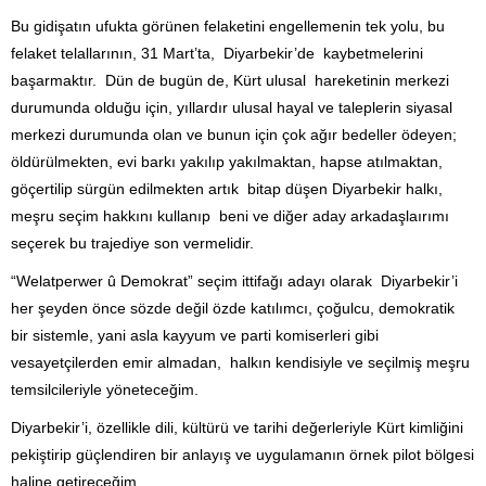
Bu gidişatın ufukta görünen felaketini engellemenin tek yolu, bu
felaket telallarının, 31 Mart’ta, Diyarbekir’de kaybetmelerini
başarmaktır. Dün de bugün de, Kürt ulusal hareketinin merkezi
durumunda olduğu için, yıllardır ulusal hayal ve taleplerin siyasal
merkezi durumunda olan ve bunun için çok ağır bedeller ödeyen;
öldürülmekten, evi barkı yakılıp yakılmaktan, hapse atılmaktan,
göçertilip sürgün edilmekten artık bitap düşen Diyarbekir halkı,
meşru seçim hakkını kullanıp beni ve diğer aday arkadaşlaırımı
seçerek bu trajediye son vermelidir.
“Welatperwer û Demokrat” seçim ittifağı adayı olarak Diyarbekir’i
her şeyden önce sözde değil özde katılımcı, çoğulcu, demokratik
bir sistemle, yani asla kayyum ve parti komiserleri gibi
vesayetçilerden emir almadan, halkın kendisiyle ve seçilmiş meşru
temsilcileriyle yöneteceğim.
Diyarbekir’i, özellikle dili, kültürü ve tarihi değerleriyle Kürt kimliğini
pekiştirip güçlendiren bir anlayış ve uygulamanın örnek pilot bölgesi
haline getireceğim.