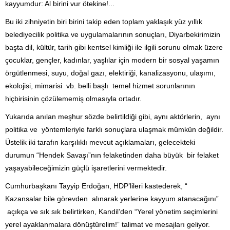
kayyumdur: Al birini vur ötekine!...
Bu iki zihniyetin biri birini takip eden toplam yaklaşık yüz yıllık
belediyecilik politika ve uygulamalarının sonuçları, Diyarbekirimizin
başta dil, kültür, tarih gibi kentsel kimliği ile ilgili sorunu olmak üzere
çocuklar, gençler, kadınlar, yaşlılar için modern bir sosyal yaşamın
örgütlenmesi, suyu, doğal gazı, elektiriği, kanalizasyonu, ulaşımı,
ekolojisi, mimarisi vb. belli başlı temel hizmet sorunlarının
hiçbirisinin çözülememiş olmasıyla ortadır.
Yukarıda anılan meşhur sözde belirtildiği gibi, aynı aktörlerin, aynı
politika ve yöntemleriyle farklı sonuçlara ulaşmak mümkün değildir.
Üstelik iki tarafın karşılıklı mevcut açıklamaları, gelecekteki
durumun “Hendek Savaşı”nın felaketinden daha büyük bir felaket
yaşayabileceğimizin güçlü işaretlerini vermektedir.
Cumhurbaşkanı Tayyip Erdoğan, HDP’lileri kastederek, “
Kazansalar bile görevden alınarak yerlerine kayyum atanacağını”
açıkça ve sık sık belirtirken, Kandil’den “Yerel yönetim seçimlerini
yerel ayaklanmalara dönüştürelim!” talimat ve mesajları geliyor.