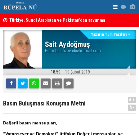
Türkiye, Suudi Arabistan ve Pakistan’dan savunma
anlaşması: Bir üyeye saldırı, tüm üyelere yapılmış
Hadi Amiri'
sayılacak
MEI Raporu: Peşmerge, Washington'ın Ortadoğu'daki En
ABD'nin sal
Yazarın Tüm Yazıları >
Önemli Güvenlik Ortaklarından Biri
Sait Aydoğmuş
E-posta:
bazbend@hotmail.com
18:59
19 Şubat 2019
A+
Basın Buluşması Konuşma Metni
A-
Değerli basın mensupları,
“Vatansever ve Demokrat” ittifakın Değerli mensupları ve