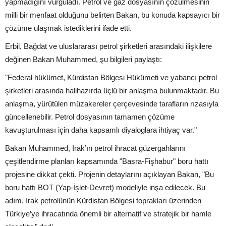
yapmadığını vurguladı. Petrol ve gaz dosyasının çözülmesinin
milli bir menfaat olduğunu belirten Bakan, bu konuda kapsayıcı bir
çözüme ulaşmak istediklerini ifade etti.
Erbil, Bağdat ve uluslararası petrol şirketleri arasındaki ilişkilere
değinen Bakan Muhammed, şu bilgileri paylaştı:
"Federal hükümet, Kürdistan Bölgesi Hükümeti ve yabancı petrol
şirketleri arasında halihazırda üçlü bir anlaşma bulunmaktadır. Bu
anlaşma, yürütülen müzakereler çerçevesinde tarafların rızasıyla
güncellenebilir. Petrol dosyasının tamamen çözüme
kavuşturulması için daha kapsamlı diyaloglara ihtiyaç var."
Bakan Muhammed, Irak’ın petrol ihracat güzergahlarını
çeşitlendirme planları kapsamında "Basra-Fişhabur" boru hattı
projesine dikkat çekti. Projenin detaylarını açıklayan Bakan, "Bu
boru hattı BOT (Yap-İşlet-Devret) modeliyle inşa edilecek. Bu
adım, Irak petrolünün Kürdistan Bölgesi toprakları üzerinden
Türkiye’ye ihracatında önemli bir alternatif ve stratejik bir hamle