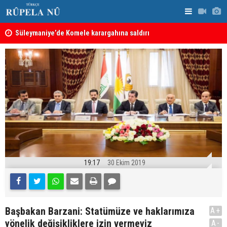
nın
Süleymaniye’de Komele karargahına saldırı
“Safları ne
sonuçlar d
19:17
30 Ekim 2019
Başbakan Barzani: Statümüze ve haklarımıza
A+
yönelik değişikliklere izin vermeyiz
A-