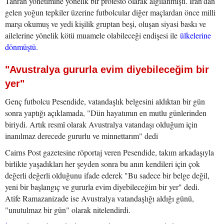
Tahran yönetimine yönelik bir protesto olarak algılanmıştı. İran'dan
gelen yoğun tepkiler üzerine futbolcular diğer maçlardan önce milli
marşı okumuş ve yedi kişilik gruptan beşi, oluşan siyasi baskı ve
ailelerine yönelik kötü muamele olabileceği endişesi ile
ülkelerine
dönmüştü.
"Avustralya gururla evim diyebileceğim bir
yer"
Genç futbolcu Pesendide, vatandaşlık belgesini aldıktan bir gün
sonra yaptığı açıklamada, "Dün hayatımın en mutlu günlerinden
biriydi. Artık resmî olarak Avustralya vatandaşı olduğum için
inanılmaz derecede gururlu ve minnettarım" dedi
Cairns Post gazetesine röportaj veren Pesendide, takım arkadaşıyla
birlikte yaşadıkları her şeyden sonra bu anın kendileri için çok
değerli değerli olduğunu ifade ederek "Bu sadece bir belge değil,
yeni bir başlangıç ve gururla evim diyebileceğim bir yer" dedi.
Atife Ramazanizade ise Avustralya vatandaşlığı aldığı günü,
"unutulmaz bir gün" olarak nitelendirdi.