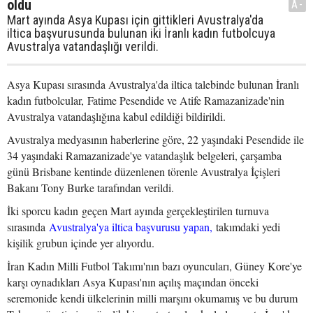
oldu
A-
Mart ayında Asya Kupası için gittikleri Avustralya'da
iltica başvurusunda bulunan iki İranlı kadın futbolcuya
Avustralya vatandaşlığı verildi.
Asya Kupası sırasında Avustralya'da iltica talebinde bulunan İranlı
kadın futbolcular, Fatime Pesendide ve Atife Ramazanizade'nin
Avustralya vatandaşlığına kabul edildiği bildirildi.
Avustralya medyasının haberlerine göre, 22 yaşındaki Pesendide ile
34 yaşındaki Ramazanizade'ye vatandaşlık belgeleri, çarşamba
günü Brisbane kentinde düzenlenen törenle Avustralya İçişleri
Bakanı Tony Burke tarafından verildi.
İki sporcu kadın geçen Mart ayında gerçekleştirilen turnuva
sırasında
Avustralya'ya iltica başvurusu yapan,
takımdaki yedi
kişilik grubun içinde yer alıyordu.
İran Kadın Milli Futbol Takımı'nın bazı oyuncuları, Güney Kore'ye
karşı oynadıkları Asya Kupası'nın açılış maçından önceki
seremonide kendi ülkelerinin milli marşını okumamış ve bu durum