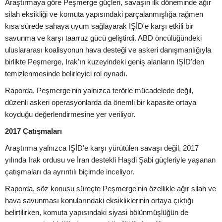
Araştırmaya göre Peşmerge güçleri, savaşın ilk döneminde ağır
silah eksikliği ve komuta yapısındaki parçalanmışlığa rağmen
kısa sürede sahaya uyum sağlayarak IŞİD'e karşı etkili bir
savunma ve karşı taarruz gücü geliştirdi. ABD öncülüğündeki
uluslararası koalisyonun hava desteği ve askeri danışmanlığıyla
birlikte Peşmerge, Irak'ın kuzeyindeki geniş alanların IŞİD'den
temizlenmesinde belirleyici rol oynadı.
Raporda, Peşmerge'nin yalnızca terörle mücadelede değil,
düzenli askeri operasyonlarda da önemli bir kapasite ortaya
koyduğu değerlendirmesine yer veriliyor.
2017 Çatışmaları
Araştırma yalnızca IŞİD'e karşı yürütülen savaşı değil, 2017
yılında Irak ordusu ve İran destekli Haşdi Şabi güçleriyle yaşanan
çatışmaları da ayrıntılı biçimde inceliyor.
Raporda, söz konusu süreçte Peşmerge'nin özellikle ağır silah ve
hava savunması konularındaki eksikliklerinin ortaya çıktığı
belirtilirken, komuta yapısındaki siyasi bölünmüşlüğün de