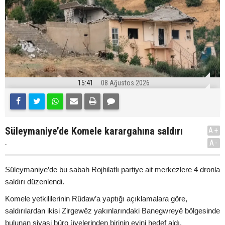
15:41
08 Ağustos 2026
Süleymaniye’de Komele karargahına saldırı
A+
.
A-
Süleymaniye’de bu sabah Rojhilatlı partiye ait merkezlere 4 dronla
saldırı düzenlendi.
Komele yetkililerinin Rûdaw’a yaptığı açıklamalara göre,
saldırılardan ikisi Zirgewêz yakınlarındaki Banegwreyê bölgesinde
bulunan siyasi büro üyelerinden birinin evini hedef aldı.