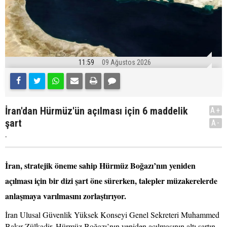
11:59
09 Ağustos 2026
İran'dan Hürmüz'ün açılması için 6 maddelik
A+
şart
A-
.
İran, stratejik öneme sahip Hürmüz Boğazı’nın yeniden
açılması için bir dizi şart öne sürerken, talepler müzakerelerde
anlaşmaya varılmasını zorlaştırıyor.
İran Ulusal Güvenlik Yüksek Konseyi Genel Sekreteri Muhammed
Bakır Zülkadir, Hürmüz Boğazı’nın yeniden açılmasının altı şartın