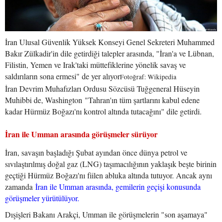
İran Ulusal Güvenlik Yüksek Konseyi Genel Sekreteri Muhammed
Bakır Zülkadir'in dile getirdiği talepler arasında, "İran'a ve Lübnan,
Filistin, Yemen ve Irak'taki müttefiklerine yönelik savaş ve
saldırıların sona ermesi" de yer alıyor
Fotoğraf: Wikipedia
İran Devrim Muhafızları Ordusu Sözcüsü Tuğgeneral Hüseyin
Muhibbi de, Washington "Tahran'ın tüm şartlarını kabul edene
kadar Hürmüz Boğazı'nı kontrol altında tutacağını" dile getirdi.
İran ile Umman arasında görüşmeler sürüyor
İran, savaşın başladığı Şubat ayından önce dünya petrol ve
sıvılaştırılmış doğal gaz (LNG) taşımacılığının yaklaşık beşte birinin
geçtiği Hürmüz Boğazı'nı fiilen abluka altında tutuyor. Ancak aynı
zamanda
İran ile Umman arasında, gemilerin geçişi konusunda
görüşmeler yürütülüyor.
Dışişleri Bakanı Arakçi, Umman ile görüşmelerin "son aşamaya"