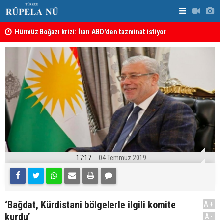
şı
Hürmüz Boğazı krizi: İran ABD'den tazminat istiyor
İran'dan Hü
17:17
04 Temmuz 2019
‘Bağdat, Kürdistani bölgelerle ilgili komite
A+
kurdu’
A-