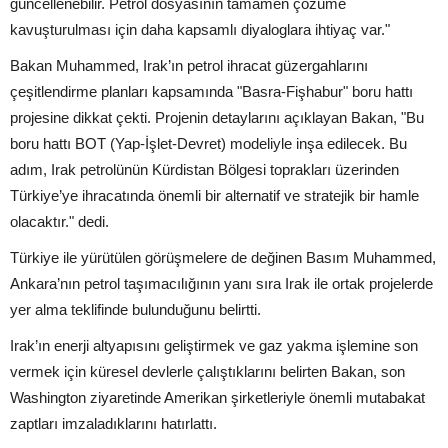
güncellenebilir. Petrol dosyasının tamamen çözüme
kavuşturulması için daha kapsamlı diyaloglara ihtiyaç var."
Bakan Muhammed, Irak’ın petrol ihracat güzergahlarını
çeşitlendirme planları kapsamında "Basra-Fişhabur" boru hattı
projesine dikkat çekti. Projenin detaylarını açıklayan Bakan, "Bu
boru hattı BOT (Yap-İşlet-Devret) modeliyle inşa edilecek. Bu
adım, Irak petrolünün Kürdistan Bölgesi toprakları üzerinden
Türkiye’ye ihracatında önemli bir alternatif ve stratejik bir hamle
olacaktır." dedi.
Türkiye ile yürütülen görüşmelere de değinen Basım Muhammed,
Ankara’nın petrol taşımacılığının yanı sıra Irak ile ortak projelerde
yer alma teklifinde bulunduğunu belirtti.
Irak’ın enerji altyapısını geliştirmek ve gaz yakma işlemine son
vermek için küresel devlerle çalıştıklarını belirten Bakan, son
Washington ziyaretinde Amerikan şirketleriyle önemli mutabakat
zaptları imzaladıklarını hatırlattı.