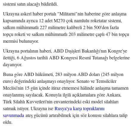
sistemi satın alacağı bildirildi.
Ukrayna askerî haber portalı "Militarni"nin haberine göre anlaşma
kapsamında ayrıca 12 adet M270 çok namlulu roketatar sistemi,
salkım mühimmatlı 227 milimetre kalibreli 2 bin 500'den fazla
topçu roketi ve salkım mühimmatlı 203 milimetre çaplı 47 bin topçu
mermisi bulunuyor.
Ukrayna portalının haberi, ABD Dışişleri Bakanlığı'nın Kongre'ye
ilettiği, 6 Ağustos tarihli ABD Kongresi Resmî Tutanağı belgelerine
dayanıyor.
Buna göre ABD hükümeti, 283 milyon ABD doları (245 milyon
euro) değerindeki anlaşmayı onaylıyor. Senato ve Temsilciler
Meclisi'nin 15 gün içinde itiraz etmemesi hâlinde anlaşma tamamen
onaylanmış sayılacak. Konuyla ilgili açıklamalara göre Ankara,
Türk Silahlı Kuvvetleri'nin envanterindeki eski model silahları
satmak istiyor. Ukrayna ise
Rusya'ya karşı topraklarını
savunmada
ateş gücünü artırabilmek için söz konusu silahlara talip
oldu.