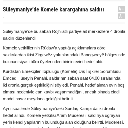
Süleymaniye’de Komele karargahına saldırı
A+
.
A-
Süleymaniye’de bu sabah Rojhilatlı partiye ait merkezlere 4 dronla
saldırı düzenlendi.
Komele yetkililerinin Rûdaw’a yaptığı açıklamalara göre,
saldırılardan ikisi Zirgewêz yakınlarındaki Banegwreyê bölgesinde
bulunan siyasi büro üyelerinden birinin evini hedef aldı.
Kürdistan Emekçiler Topluluğu (Komele) Dış İlişkiler Sorumlusu
Emced Hüseyin Penahi, saldırının sabah saat 04.00 sıralarında
iki dronla gerçekleştirildiğini söyledi. Penahi, hedef alınan evin boş
olması nedeniyle can kaybı yaşanmadığını, ancak binada ciddi
maddi hasar meydana geldiğini belirtti.
Aynı saatlerde Süleymaniye’deki Surdaş Kampı da iki dronla
hedef alındı. Komele yetkilisi Aram Muderesi, saldırıya uğrayan
yerin kendi yapılarının bulunduğu alan olduğunu belirtti. Muderesî,