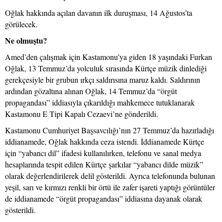
Oğlak hakkında açılan davanın ilk duruşması, 14 Ağustos’ta
görülecek.
Ne olmuştu?
Amed’den çalışmak için Kastamonu’ya giden 18 yaşındaki Furkan
Oğlak, 13 Temmuz’da yolculuk sırasında Kürtçe müzik dinlediği
gerekçesiyle bir grubun ırkçı saldırısına maruz kaldı. Saldırının
ardından gözaltına alınan Oğlak, 14 Temmuz’da “örgüt
propagandası” iddiasıyla çıkarıldığı mahkemece tutuklanarak
Kastamonu E Tipi Kapalı Cezaevi’ne gönderildi.
Kastamonu Cumhuriyet Başsavcılığı’nın 27 Temmuz’da hazırladığı
iddianamede, Oğlak hakkında ceza istendi. İddianamede Kürtçe
için “yabancı dil” ifadesi kullanılırken, telefonu ve sanal medya
hesaplarında tespit edilen Kürtçe şarkılar “yabancı dilde müzik”
olarak değerlendirilerek delil gösterildi. Ayrıca telefonunda bulunan
yeşil, sarı ve kırmızı renkli bir örtü ile zafer işareti yaptığı görüntüler
de iddianamede “örgüt propagandası” iddiasına dayanak olarak
gösterildi.