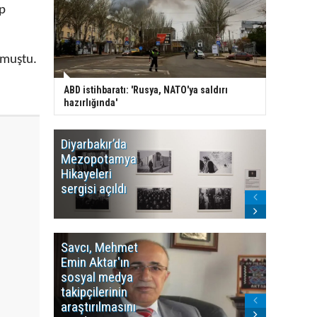
up
rmuştu.
ABD istihbaratı: 'Rusya, NATO'ya saldırı
hazırlığında'
Diyarbakır’da
WDR, Kü
Mezopotamya
yayın y
Hikayeleri
Cosmo K
sergisi açıldı
program
sonlandı
Savcı, Mehmet
Kürdist
Emin Aktar'ın
Bölgesi 
sosyal medya
Washing
takipçilerinin
Gündem
araştırılmasını
ile ilişkil