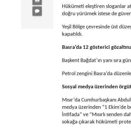
Hükümeti eleştiren sloganlar at
doğru yürümek istese de güvenl
Yeşil Bölge çevresinde üst düze
kapatıldı.
Basra’da 12 gösterici gözaltına
Başkent Bağdat’ın yanı sıra gü
Petrol zengini Basra’da düzenlen
Sosyal medya üzerinden örgüt
Mısır’da Cumhurbaşkanı Abdulfet
medya üzerinden “1 Ekim’de bu
İntifada” ve “Mısırlı senden dah
sokağa çıkarak hükümeti protest