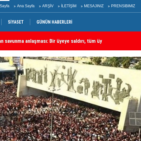
Sayfa
Ana Sayfa
ARŞİV
İLETİŞİM
MESAJINIZ
PRENSIBIMIZ
SİYASET
GÜNÜN HABERLERİ
rtadoğu'daki En Önemli Güvenlik Ortaklarından Biri
Ha