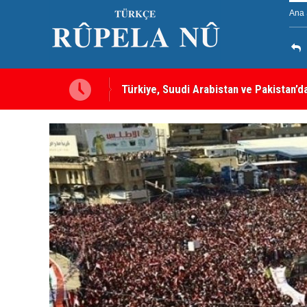
Ana 
ırı, tüm üyelere yapılmış
MEI Raporu: Peşmerge, Washington'ın O