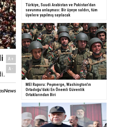
Türkiye, Suudi Arabistan ve Pakistan’dan
savunma anlaşması: Bir üyeye saldırı, tüm
üyelere yapılmış sayılacak
i
A+
A-
i.
MEI Raporu: Peşmerge, Washington'ın
Ortadoğu'daki En Önemli Güvenlik
asNews
Ortaklarından Biri