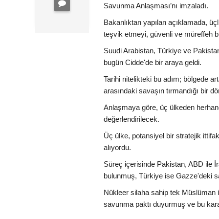
Savunma Anlaşması’nı imzaladı.
Bakanlıktan yapılan açıklamada, üçl
teşvik etmeyi, güvenli ve müreffeh bi
Suudi Arabistan, Türkiye ve Pakist
bugün Cidde'de bir araya geldi.
Tarihi nitelikteki bu adım; bölgede ar
arasındaki savaşın tırmandığı bir dö
Anlaşmaya göre, üç ülkeden herhangi b
değerlendirilecek.
Üç ülke, potansiyel bir stratejik it
alıyordu.
Süreç içerisinde Pakistan, ABD ile 
bulunmuş, Türkiye ise Gazze'deki sa
Nükleer silaha sahip tek Müslüman ü
savunma paktı duyurmuş ve bu karar