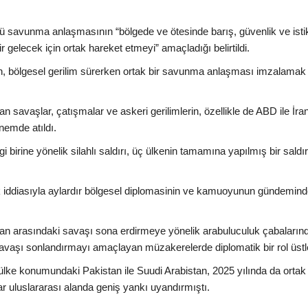
ü savunma anlaşmasının “bölgede ve ötesinde barış, güvenlik ve istik
r gelecek için ortak hareket etmeyi” amaçladığı belirtildi.
an, bölgesel gerilim sürerken ortak bir savunma anlaşması imzalamak
tan savaşlar, çatışmalar ve askeri gerilimlerin, özellikle de ABD ile İra
nemde atıldı.
irine yönelik silahlı saldırı, üç ülkenin tamamına yapılmış bir saldır
tifak iddiasıyla aylardır bölgesel diplomasinin ve kamuoyunun gündemin
İran arasındaki savaşı sona erdirmeye yönelik arabuluculuk çabaların
vaşı sonlandırmayı amaçlayan müzakerelerde diplomatik bir rol üstl
lke konumundaki Pakistan ile Suudi Arabistan, 2025 yılında da ortak 
 uluslararası alanda geniş yankı uyandırmıştı.