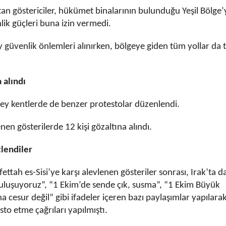
an göstericiler, hükümet binalarının bulunduğu Yeşil Bölge’
ik güçleri buna izin vermedi.
y güvenlik önlemleri alınırken, bölgeye giden tüm yollar da t
 alındı
ney kentlerde de benzer protestolar düzenlendi.
en gösterilerde 12 kişi gözaltına alındı.
lendiler
tah es-Sisi’ye karşı alevlenen gösteriler sonrası, Irak’ta d
luşuyoruz”, “1 Ekim’de sende çık, susma”, “1 Ekim Büyük
a cesur değil” gibi ifadeler içeren bazı paylaşımlar yapılara
o etme çağrıları yapılmıştı.