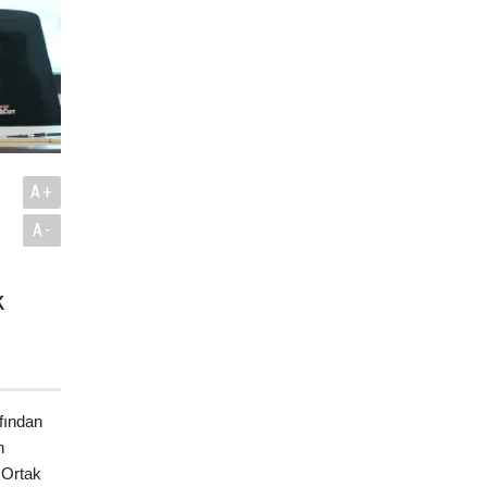
A+
A-
k
.
fından
n
 Ortak