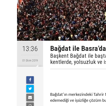
Bağdat ile Basra’da
13:36
Başkent Bağdat ile başt
kentlerde, yolsuzluk ve i
01 Ekim 2019
Bağdat’ın merkezindeki Tahrir 
edemediği ve işsizliğe çözüm b