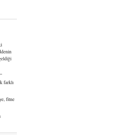
ki
ddenin
eldiği
u”
k farklı
e, fitne
ı