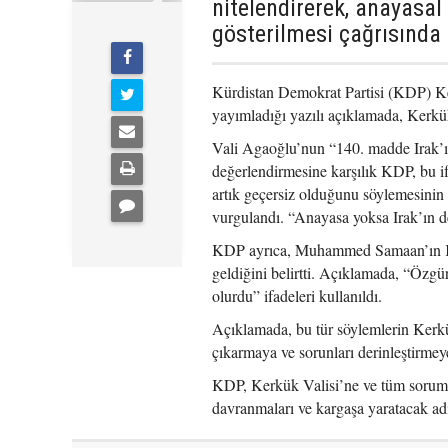
nitelendirerek, anayasal
gösterilmesi çağrısında
Kürdistan Demokrat Partisi (KDP) K
yayımladığı yazılı açıklamada, Kerk
Vali Agaoğlu’nun “140. madde Irak’ın
değerlendirmesine karşılık KDP, bu i
artık geçersiz olduğunu söylemesinin
vurgulandı. “Anayasa yoksa Irak’ın de
KDP ayrıca, Muhammed Samaan’ın Kerk
geldiğini belirtti. Açıklamada, “Özgü
olurdu” ifadeleri kullanıldı.
Açıklamada, bu tür söylemlerin Kerkük
çıkarmaya ve sorunları derinleştirmey
KDP, Kerkük Valisi’ne ve tüm sorumlu
davranmaları ve kargaşa yaratacak ad