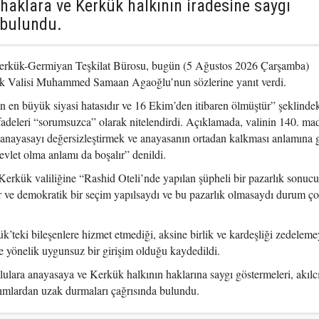
 haklara ve Kerkük halkının iradesine saygı
 bulundu.
erkük-Germiyan Teşkilat Bürosu, bugün (5 Ağustos 2026 Çarşamba)
ük Valisi Muhammed Samaan Agaoğlu’nun sözlerine yanıt verdi.
 en büyük siyasi hatasıdır ve 16 Ekim’den itibaren ölmüştür” şeklinde
fadeleri “sorumsuzca” olarak nitelendirdi. Açıklamada, valinin 140. ma
 anayasayı değersizleştirmek ve anayasanın ortadan kalkması anlamına g
vlet olma anlamı da boşalır” denildi.
ük valiliğine “Rashid Oteli’nde yapılan şüpheli bir pazarlık sonuc
r ve demokratik bir seçim yapılsaydı ve bu pazarlık olmasaydı durum ço
’teki bileşenlere hizmet etmediği, aksine birlik ve kardeşliği zedelemey
e yönelik uygunsuz bir girişim olduğu kaydedildi.
lara anayasaya ve Kerkük halkının haklarına saygı göstermeleri, akılc
ımlardan uzak durmaları çağrısında bulundu.