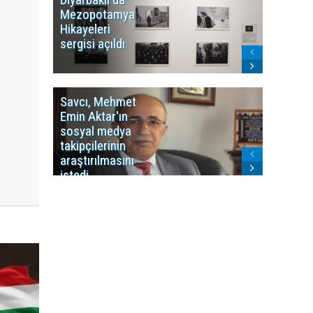
Mezopotamya
yayın y
Hikayeleri
Cosmo K
sergisi açıldı
program
sonlandı
Savcı, Mehmet
Kürdist
Emin Aktar'ın
Bölgesi 
sosyal medya
Washing
takipçilerinin
Gündem
araştırılmasını
ile ilişkil
istedi