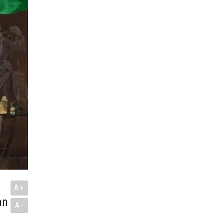
A+
an
A-