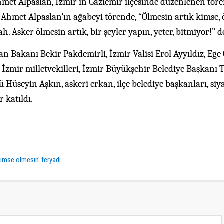
et Alpaslan, İzmir’in Gaziemir ilçesinde düzenlenen töre
 Ahmet Alpaslan’ın ağabeyi törende, “Ölmesin artık kimse,
ah. Asker ölmesin artık, bir şeyler yapın, yeter, bitmiyor!” d
 Bakanı Bekir Pakdemirli, İzmir Valisi Erol Ayyıldız, Ege
 İzmir milletvekilleri, İzmir Büyükşehir Belediye Başkanı 
Hüseyin Aşkın, askeri erkan, ilçe belediye başkanları, siya
r katıldı.
imse ölmesin' feryadı