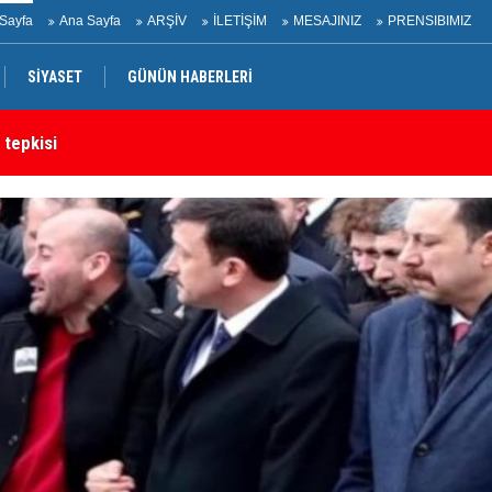
Sayfa
Ana Sayfa
ARŞİV
İLETİŞİM
MESAJINIZ
PRENSIBIMIZ
SİYASET
GÜNÜN HABERLERİ
 tepkisi
Ir
rtak bildiri