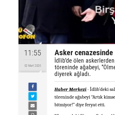
Asker cenazesinde '
11:55
İdlib'de ölen askerlerde
töreninde ağabeyi, "Ölme
02 Mart 2020
diyerek ağladı.
Haber Merkezi
-
İdlib’deki s
töreninde ağabeyi “Artık kimse 
bitmiyor!” diye feryat etti.