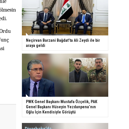
nle
 ölmesin
edi.
 Ordu
Tunç
Neçirvan Barzani Bağdat’ta Ali Zeydi ile bir
araya geldi
si
PWK Genel Başkanı Mustafa Özçelik, PAK
Genel Başkanı Hüseyin Yezdanpena’nın
Oğlu İçin Kendisiyle Görüştü
Diyarbakır’da
WDR, Kü