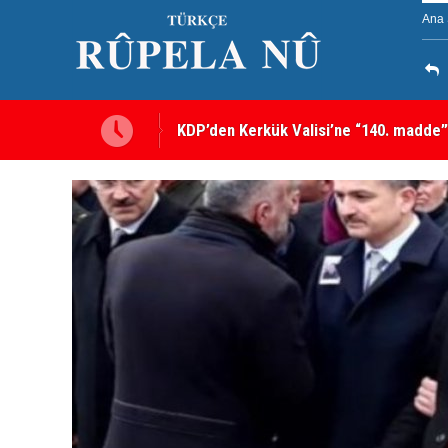
Ana 
KDP’den Kerkük Valisi’ne “140. madde”
Kerkük’te Kürt partilerden 7 maddelik o