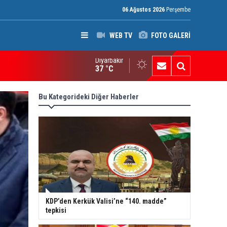
06 Ağustos 2026
Perşembe
WEB TV
FOTO GALERİ
Diyarbakır
ak: Silah bırakmayan gruplara terör yasası uygulanacak
37 °C
Bu Kategorideki Diğer Haberler
KDP’den Kerkük Valisi’ne “140. madde”
tepkisi