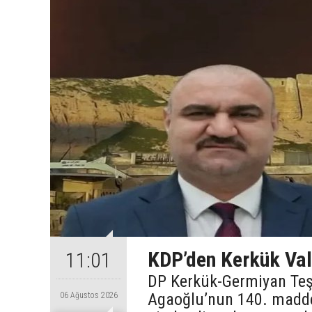
KDP’den Kerkük Val
11:01
DP Kerkük-Germiyan Te
Agaoğlu’nun 140. maddey
06 Ağustos 2026