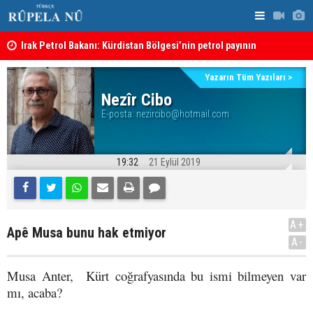
Irak Petrol Bakanı: Kürdistan Bölgesi’nin petrol payının
artırılmasının önünde bir engel yok
“Safları ne
Süleymaniye’de Komele karargahına saldırı
sonuçlar d
Yazarın Tüm Yazıları >
Nezîr Cibo
E-posta:
nezircibo@hotmail.com
19:32
21 Eylül 2019
A+
Apê Musa bunu hak etmiyor
A-
Musa Anter, Kürt coğrafyasında bu ismi bilmeyen var
mı, acaba?