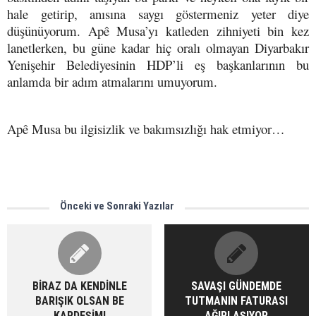
hale getirip, anısına saygı göstermeniz yeter diye
düşünüyorum. Apê Musa’yı katleden zihniyeti bin kez
lanetlerken, bu güne kadar hiç oralı olmayan Diyarbakır
Yenişehir Belediyesinin HDP’li eş başkanlarının bu
anlamda bir adım atmalarını umuyorum.
Apê Musa bu ilgisizlik ve bakımsızlığı hak etmiyor…
Önceki ve Sonraki Yazılar
BİRAZ DA KENDİNLE
SAVAŞI GÜNDEMDE
BARIŞIK OLSAN BE
TUTMANIN FATURASI
KARDEŞİM!
AĞIRLAŞIYOR