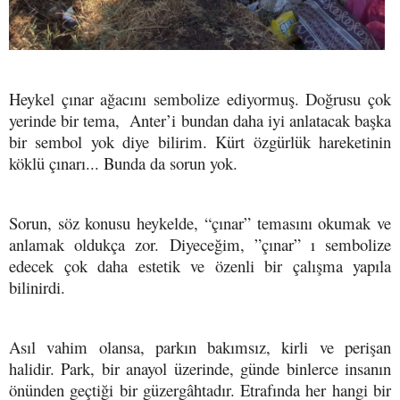
Heykel çınar ağacını sembolize ediyormuş. Doğrusu çok
yerinde bir tema, Anter’i bundan daha iyi anlatacak başka
bir sembol yok diye bilirim. Kürt özgürlük hareketinin
köklü çınarı... Bunda da sorun yok.
Sorun, söz konusu heykelde, “çınar” temasını okumak ve
anlamak oldukça zor. Diyeceğim, ”çınar” ı sembolize
edecek çok daha estetik ve özenli bir çalışma yapıla
bilinirdi.
Asıl vahim olansa, parkın bakımsız, kirli ve perişan
halidir. Park, bir anayol üzerinde, günde binlerce insanın
önünden geçtiği bir güzergâhtadır. Etrafında her hangi bir