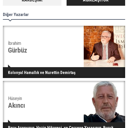
Diğer Yazarlar
İbrahim
Gürbüz
Kolonyal Hamallık ve Nurettin Demirtaş
Hüseyin
Akıncı
Barış Arayışının Hazin Hikayesi ve Çerçeve Yasasının Buruk