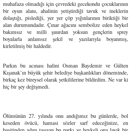
muhafaza olmadığı için çevredeki gecekondu çocuklarının
bir oyun alanı, ahalinin yetiştirdiği tavuk ve ineklerin
dolaştığı, pislediği, yer yer çöp yığınlarının biriktiği bir
alan durumundadır. Çınar ağacını sembolize eden heykel
bakımsız ve milli şuurdan yoksun gençlerin sprey
boyalarla anlamsız şekil ve yazılarıyla boyanmış,
kirletilmiş bir haldedir.
Parkın bu acınası halini Osman Baydemir ve Gülten
Kışanak’ın büyük şehir belediye başkanlıkları döneminde,
birkaç kez bireysel olarak yetkililerine bildirdim. Ne var ki
hiç bir şey değişmedi.
Ölümünün 27. yılında onu andığımız bu günlerde, bol
keseden övücü, hamasi sözler sarf edeceğinize, en
basitinden adını taşıyan bu parkı ve heykeli ona layık bir