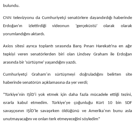
bulundu.
CNN televizyonu da Cumhuriyetçi senatörlere dayandırdığı haberinde
Erdoğan'ın izlettirdiği videonun 'gerçeküstü' olarak olarak
yorumlandığını aktardı.
Axios sitesi ayrıca toplantı sırasında Barış Pınarı Harekatı'na en ağır
tepkiyi veren senatörlerden biri olan Lindsey Graham ile Erdoğan
arasında bir 'sürtüşme' yaşandığını yazdı.
Cumhuriyetçi Graham’ın sürtüşmeyi doğruladığını belirten site
haberinde senatörün açıklamasına da yer verdi;
"Türkiye’nin IŞİD’i yok etmek için daha fazla mücadele ettiği tezini,
ısrarla kabul etmedim. Türkiye’ye çoğunluğu Kürt 10 bin SDF
savaşçısının IŞİD’le savaşırken öldüğünü ve Amerika’nın bunu asla
unutmayacağını ve onları terk etmeyeceğini söyledim"