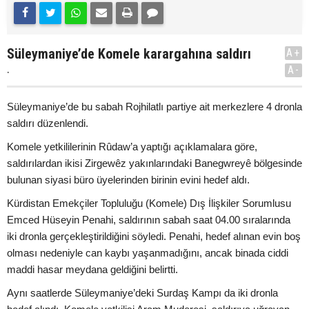
Süleymaniye’de Komele karargahına saldırı
A+
.
A-
Süleymaniye’de bu sabah Rojhilatlı partiye ait merkezlere 4 dronla
saldırı düzenlendi.
Komele yetkililerinin Rûdaw’a yaptığı açıklamalara göre,
saldırılardan ikisi Zirgewêz yakınlarındaki Banegwreyê bölgesinde
bulunan siyasi büro üyelerinden birinin evini hedef aldı.
Kürdistan Emekçiler Topluluğu (Komele) Dış İlişkiler Sorumlusu
Emced Hüseyin Penahi, saldırının sabah saat 04.00 sıralarında
iki dronla gerçekleştirildiğini söyledi. Penahi, hedef alınan evin boş
olması nedeniyle can kaybı yaşanmadığını, ancak binada ciddi
maddi hasar meydana geldiğini belirtti.
Aynı saatlerde Süleymaniye’deki Surdaş Kampı da iki dronla