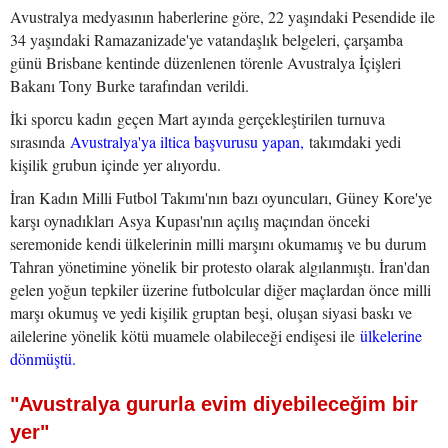
Avustralya medyasının haberlerine göre, 22 yaşındaki Pesendide ile
34 yaşındaki Ramazanizade'ye vatandaşlık belgeleri, çarşamba
günü Brisbane kentinde düzenlenen törenle Avustralya İçişleri
Bakanı Tony Burke tarafından verildi.
İki sporcu kadın geçen Mart ayında gerçekleştirilen turnuva
sırasında
Avustralya'ya iltica başvurusu yapan,
takımdaki yedi
kişilik grubun içinde yer alıyordu.
İran Kadın Milli Futbol Takımı'nın bazı oyuncuları, Güney Kore'ye
karşı oynadıkları Asya Kupası'nın açılış maçından önceki
seremonide kendi ülkelerinin milli marşını okumamış ve bu durum
Tahran yönetimine yönelik bir protesto olarak algılanmıştı. İran'dan
gelen yoğun tepkiler üzerine futbolcular diğer maçlardan önce milli
marşı okumuş ve yedi kişilik gruptan beşi, oluşan siyasi baskı ve
ailelerine yönelik kötü muamele olabileceği endişesi ile
ülkelerine
dönmüştü.
"Avustralya gururla evim diyebileceğim bir
yer"