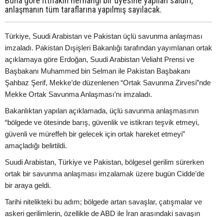
Buna göre ittifakın herhangi bir üyesine yapılan saldırı,
anlaşmanın tüm taraflarına yapılmış sayılacak.
Türkiye, Suudi Arabistan ve Pakistan üçlü savunma anlaşması
imzaladı. Pakistan Dışişleri Bakanlığı tarafından yayımlanan ortak
açıklamaya göre Erdoğan, Suudi Arabistan Veliaht Prensi ve
Başbakanı Muhammed bin Selman ile Pakistan Başbakanı
Şahbaz Şerif, Mekke’de düzenlenen “Ortak Savunma Zirvesi”nde
Mekke Ortak Savunma Anlaşması’nı imzaladı.
Bakanlıktan yapılan açıklamada, üçlü savunma anlaşmasının
“bölgede ve ötesinde barış, güvenlik ve istikrarı teşvik etmeyi,
güvenli ve müreffeh bir gelecek için ortak hareket etmeyi”
amaçladığı belirtildi.
Suudi Arabistan, Türkiye ve Pakistan, bölgesel gerilim sürerken
ortak bir savunma anlaşması imzalamak üzere bugün Cidde'de
bir araya geldi.
Tarihi nitelikteki bu adım; bölgede artan savaşlar, çatışmalar ve
askeri gerilimlerin, özellikle de ABD ile İran arasındaki savaşın