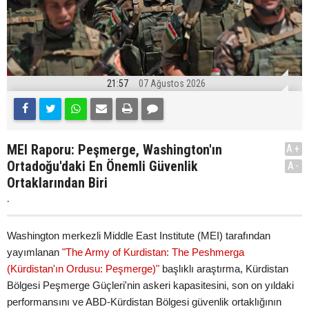
21:57
07 Ağustos 2026
MEI Raporu: Peşmerge, Washington'ın
A+
Ortadoğu'daki En Önemli Güvenlik
A-
Ortaklarından Biri
.
Washington merkezli Middle East Institute (MEI) tarafından
yayımlanan
"The Army of Kurdistan: The Peshmerga
(Kürdistan'ın Ordusu: Peşmerge)"
başlıklı araştırma, Kürdistan
Bölgesi Peşmerge Güçleri'nin askeri kapasitesini, son on yıldaki
performansını ve ABD-Kürdistan Bölgesi güvenlik ortaklığının