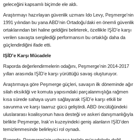
geleceğini kapsamlı biçimde ele aldı.
Araştırmayı hazırlayan güvenlik uzmanı Ido Levy, Peşmerge'nin
1991 yılından bu yana ABD'nin Ortadoğu'daki en önemli güvenlik
ortaklarından biri haline geldiğini belirterek, özellikle IŞİD'e karşı
verilen savaşta sergilediği performansın bu ortaklığı daha da
güçlendirdiğini ifade etti.
IŞİD'e Karşı Mücadele
Raporda değerlendirmelerin odağını, Peşmerge'nin 2014-2017
yılları arasında IŞİD'e karşı yürüttüğü savaş oluşturuyor.
Araştırmaya göre Peşmerge güçleri, savaşın ilk döneminde ağır
silah eksikliği ve komuta yapısındaki parçalanmışlığa rağmen
kısa sürede sahaya uyum sağlayarak IŞİD'e karşı etkili bir
savunma ve karşı taarruz gücü geliştirdi. ABD öncülüğündeki
uluslararası koalisyonun hava desteği ve askeri danışmanlığıyla
birlikte Peşmerge, Irak'ın kuzeyindeki geniş alanların IŞİD'den
temizlenmesinde belirleyici rol oynadı.
Raporda, Peşmerge'nin yalnızca terörle mücadelede değil,