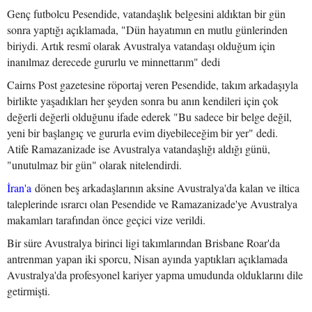
Genç futbolcu Pesendide, vatandaşlık belgesini aldıktan bir gün
sonra yaptığı açıklamada, "Dün hayatımın en mutlu günlerinden
biriydi. Artık resmî olarak Avustralya vatandaşı olduğum için
inanılmaz derecede gururlu ve minnettarım" dedi
Cairns Post gazetesine röportaj veren Pesendide, takım arkadaşıyla
birlikte yaşadıkları her şeyden sonra bu anın kendileri için çok
değerli değerli olduğunu ifade ederek "Bu sadece bir belge değil,
yeni bir başlangıç ve gururla evim diyebileceğim bir yer" dedi.
Atife Ramazanizade ise Avustralya vatandaşlığı aldığı günü,
"unutulmaz bir gün" olarak nitelendirdi.
İran'a
dönen beş arkadaşlarının aksine Avustralya'da kalan ve iltica
taleplerinde ısrarcı olan Pesendide ve Ramazanizade'ye Avustralya
makamları tarafından önce geçici vize verildi.
Bir süre Avustralya birinci ligi takımlarından Brisbane Roar'da
antrenman yapan iki sporcu, Nisan ayında yaptıkları açıklamada
Avustralya'da profesyonel kariyer yapma umudunda olduklarını dile
getirmişti.