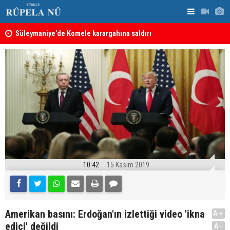
nın
Süleymaniye’de Komele karargahına saldırı
“Safları ne
sonuçlar d
10:42
15 Kasım 2019
Amerikan basını: Erdoğan'ın izlettiği video 'ikna
A+
edici' değildi
A-