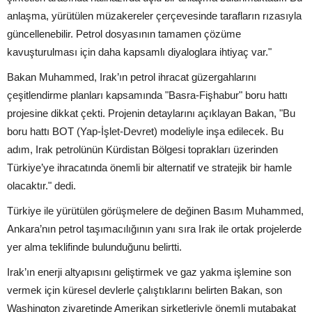
anlaşma, yürütülen müzakereler çerçevesinde tarafların rızasıyla
güncellenebilir. Petrol dosyasının tamamen çözüme
kavuşturulması için daha kapsamlı diyaloglara ihtiyaç var."
Bakan Muhammed, Irak’ın petrol ihracat güzergahlarını
çeşitlendirme planları kapsamında "Basra-Fişhabur" boru hattı
projesine dikkat çekti. Projenin detaylarını açıklayan Bakan, "Bu
boru hattı BOT (Yap-İşlet-Devret) modeliyle inşa edilecek. Bu
adım, Irak petrolünün Kürdistan Bölgesi toprakları üzerinden
Türkiye’ye ihracatında önemli bir alternatif ve stratejik bir hamle
olacaktır." dedi.
Türkiye ile yürütülen görüşmelere de değinen Basım Muhammed,
Ankara’nın petrol taşımacılığının yanı sıra Irak ile ortak projelerde
yer alma teklifinde bulunduğunu belirtti.
Irak’ın enerji altyapısını geliştirmek ve gaz yakma işlemine son
vermek için küresel devlerle çalıştıklarını belirten Bakan, son
Washington ziyaretinde Amerikan şirketleriyle önemli mutabakat