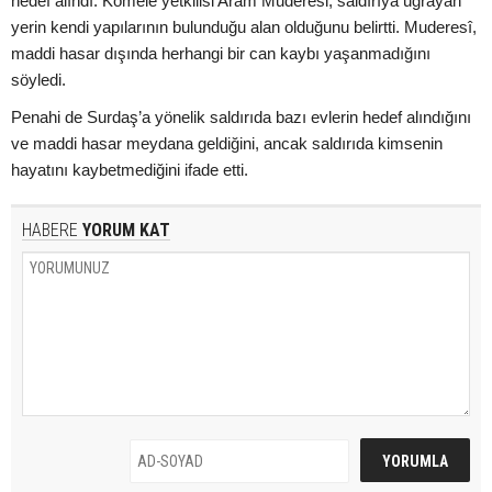
hedef alındı. Komele yetkilisi Aram Muderesi, saldırıya uğrayan
yerin kendi yapılarının bulunduğu alan olduğunu belirtti. Muderesî,
maddi hasar dışında herhangi bir can kaybı yaşanmadığını
söyledi.
Penahi de Surdaş’a yönelik saldırıda bazı evlerin hedef alındığını
ve maddi hasar meydana geldiğini, ancak saldırıda kimsenin
hayatını kaybetmediğini ifade etti.
HABERE
YORUM KAT