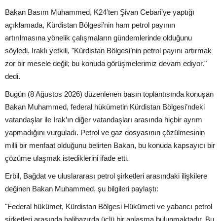
Bakan Basım Muhammed, K24’ten Şivan Cebari’ye yaptığı
açıklamada, Kürdistan Bölgesi’nin ham petrol payının
artırılmasına yönelik çalışmaların gündemlerinde olduğunu
söyledi. Iraklı yetkili, "Kürdistan Bölgesi’nin petrol payını artırmak
zor bir mesele değil; bu konuda görüşmelerimiz devam ediyor."
dedi.
Bugün (8 Ağustos 2026) düzenlenen basın toplantısında konuşan
Bakan Muhammed, federal hükümetin Kürdistan Bölgesi’ndeki
vatandaşlar ile Irak’ın diğer vatandaşları arasında hiçbir ayrım
yapmadığını vurguladı. Petrol ve gaz dosyasının çözülmesinin
milli bir menfaat olduğunu belirten Bakan, bu konuda kapsayıcı bir
çözüme ulaşmak istediklerini ifade etti.
Erbil, Bağdat ve uluslararası petrol şirketleri arasındaki ilişkilere
değinen Bakan Muhammed, şu bilgileri paylaştı:
"Federal hükümet, Kürdistan Bölgesi Hükümeti ve yabancı petrol
şirketleri arasında halihazırda üçlü bir anlaşma bulunmaktadır. Bu