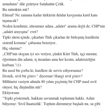
umudunu" dile getiriyor Salahattin Çelik.
Bu mümkün mü?
Elinsaf! Ne zamana kadar türklerin iktidar kavgasına kurd kanı
taşınacak?
Neden kendimiz, ulusumuz adına „adalet" arama değil de, CHP'nin
„adalet arayışına" evet?
Tipki sitem içinde, çıkarları Türk çıkarları ile birleşmiş kurdlerin
sistemİ koruma" çabasına benziyor..
Hiç olurmu?
„CHP'nin sloganı iyi ses veriyor, çünkü Kürt Türk, işçi memur,
öğretmen din adamı, iş insanları ama her kesim, adaletsizliğin
kurbanı."(1)
Bu nasıl bir çorba ki, kurdlere de servis ediyorsunuz?
Destek, sivil bir görev." diyorsun! Hangi sivil görev?
Millitarist vasiyetı altında 80 yılını geçirmiş bir CHP nasıl sıvil
oluyor, hiç düşündün mü?
Ekliyorsun:
"Tepki göstermek, hakkını savunmak toplumun hakkı. Adını
biliyoruz: 'Sivil İtaatsizlik'. Toplum direnmeye başladı mı, su gibi