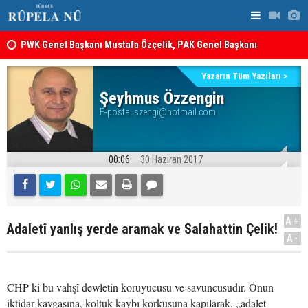
PWK Genel Başkanı Mustafa Özçelik, PAK Genel Başkanı
İran’da Pez
Hüseyin Yezdanpena’nın Oğlu İçin Kendisiyle Görüştü
Yazarın Tüm Yazıları >
12 maddelik çerçeve yasanın tam metni belli oldu: İşte
Şeyhmus Özzengin
tam metin!
E-posta:
szengi@hotmail.com
00:06
30 Haziran 2017
A+
Adaletî yanlış yerde aramak ve Salahattin Çelik!
A-
CHP ki bu vahşî dewletin koruyucusu ve savuncusudır. Onun
iktidar kavgasına, koltuk kaybı korkusuna kapılarak, „adalet