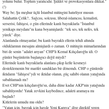
yolunu bulur. Toplum yaratıcıdır. Şiddet ve provokasyonlara dikkat."
(!)
Way be; Şu meşhur üçlü İstanbul mitingini hatırliyor musun
Salahattin Çelik?.. Sağcısı, solcusu, liberal-islamcısı, kemalisti,
serserisi, fahişesi, o gün ellerinde kanlı bayraklarla "İstanbul
yenikapı meydanı"nı kana boyamişlardı: "tek ses, tek nefes, tek
yürek" diye.
Alanlanda olmayanlar; bu kanlı bayraklı ellerin tehdi altında
olduklarının mesajını almişlardı o zaman. O mitingin mimarlarından
biri de senin "adalet arıyan" CHP'li Kemal Kılıçdaroğlu idi. O
günler bugünlerin başlangıcı değil miydi?
Ellerinde kanlı bayraklarla alanlara çıkıp kelle kesmeyi
desteklemenin bir marifet sandıkları bir dönemdı. CHP o günlerde
iktidarın "fahişesi"ydi ve iktidar olanın, güç sahibi olanın yatağında
sabahlamadı mı?
Evet CHP'nin kılıçdaroğlu'su, daha düne kadar AKP'nin yatağında
sabahliyordu! Yatak zevkini kaybedince, adaleti aramaya mı
başladı?
Kitlelerin umudu mu oldu?
"Vatan için, bayrak için hayde Yeni Kapıya" diye direktif veren