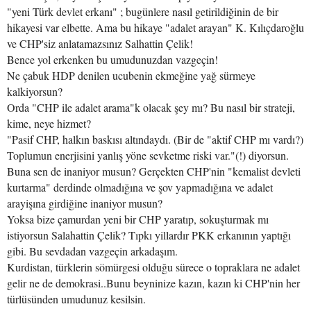
"yeni Türk devlet erkanı" ; bugünlere nasıl getirildiğinin de bir
hikayesi var elbette. Ama bu hikaye "adalet arayan" K. Kılıçdaroğlu
ve CHP'siz anlatamazsınız Salhattin Çelik!
Bence yol erkenken bu umudunuzdan vazgeçin!
Ne çabuk HDP denilen ucubenin ekmeğine yağ sürmeye
kalkiyorsun?
Orda "CHP ile adalet arama"k olacak şey mı? Bu nasıl bir strateji,
kime, neye hizmet?
"Pasif CHP, halkın baskısı altındaydı. (Bir de "aktif CHP mı vardı?)
Toplumun enerjisini yanlış yöne sevketme riski var."(!) diyorsun.
Buna sen de inaniyor musun? Gerçekten CHP'nin "kemalist devleti
kurtarma" derdinde olmadığına ve şov yapmadığına ve adalet
arayişına girdiğine inaniyor musun?
Yoksa bize çamurdan yeni bir CHP yaratıp, sokuşturmak mı
istiyorsun Salahattin Çelik? Tıpkı yillardır PKK erkanının yaptığı
gibi. Bu sevdadan vazgeçin arkadaşım.
Kurdistan, türklerin sömürgesi olduğu sürece o topraklara ne adalet
gelir ne de demokrasi..Bunu beyninize kazın, kazın ki CHP'nin her
türlüsünden umudunuz kesilsin.