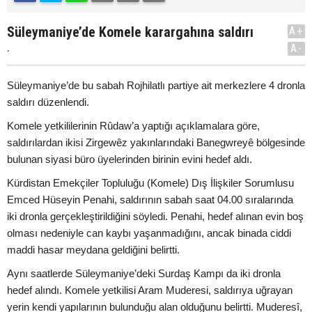
Süleymaniye’de Komele karargahına saldırı
A+
.
A-
Süleymaniye’de bu sabah Rojhilatlı partiye ait merkezlere 4 dronla
saldırı düzenlendi.
Komele yetkililerinin Rûdaw’a yaptığı açıklamalara göre,
saldırılardan ikisi Zirgewêz yakınlarındaki Banegwreyê bölgesinde
bulunan siyasi büro üyelerinden birinin evini hedef aldı.
Kürdistan Emekçiler Topluluğu (Komele) Dış İlişkiler Sorumlusu
Emced Hüseyin Penahi, saldırının sabah saat 04.00 sıralarında
iki dronla gerçekleştirildiğini söyledi. Penahi, hedef alınan evin boş
olması nedeniyle can kaybı yaşanmadığını, ancak binada ciddi
maddi hasar meydana geldiğini belirtti.
Aynı saatlerde Süleymaniye’deki Surdaş Kampı da iki dronla
hedef alındı. Komele yetkilisi Aram Muderesi, saldırıya uğrayan
yerin kendi yapılarının bulunduğu alan olduğunu belirtti. Muderesî,