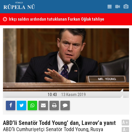
Irkçı saldırı ardından tutuklanan Furkan Oğlak tahliye
Haci Mahmu
edildi
birleştirme
10:43
13 Kasım 2019
ABD’li Senatör Todd Young’ dan, Lavrov’a yanıt
A+
ABD’li Cumhuriyetçi Senatör Todd Young, Rusya
A-