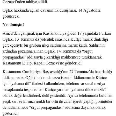
Cezaevi’nden tahliye edildi.
Oğlak hakkında açılan davanın ilk duruşması, 14 Ağustos’ta
görülecek.
Ne olmuştu?
Amed’den çalışmak için Kastamonu’ya giden 18 yaşındaki Furkan
Oğlak, 13 Temmuz’da yolculuk sırasında Kürtçe müzik dinlediği
gerekçesiyle bir grubun ırkçı saldırısına maruz kaldı. Saldırının
ardından gözaltına alınan Oğlak, 14 Temmuz’da “örgüt
propagandası” iddiasıyla çıkarıldığı mahkemece tutuklanarak
Kastamonu E Tipi Kapalı Cezaevi’ne gönderildi.
Kastamonu Cumhuriyet Başsavcılığı’nın 27 Temmuz’da hazırladığı
iddianamede, Oğlak hakkında ceza istendi. İddianamede Kürtçe
için “yabancı dil” ifadesi kullanılırken, telefonu ve sanal medya
hesaplarında tespit edilen Kürtçe şarkılar “yabancı dilde müzik”
olarak değerlendirilerek delil gösterildi. Ayrıca telefonunda bulunan
yeşil, sarı ve kırmızı renkli bir örtü ile zafer işareti yaptığı görüntüler
de iddianamede “örgüt propagandası” iddiasına dayanak olarak
gösterildi.