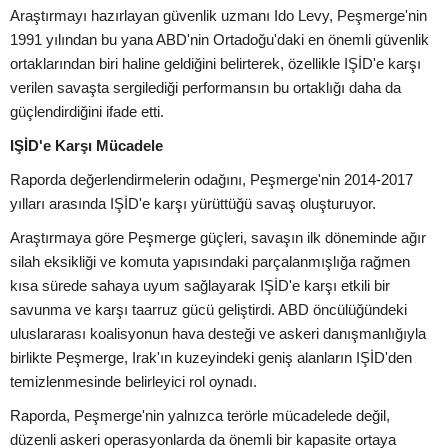
Araştırmayı hazırlayan güvenlik uzmanı Ido Levy, Peşmerge'nin
1991 yılından bu yana ABD'nin Ortadoğu'daki en önemli güvenlik
ortaklarından biri haline geldiğini belirterek, özellikle IŞİD'e karşı
verilen savaşta sergilediği performansın bu ortaklığı daha da
güçlendirdiğini ifade etti.
IŞİD'e Karşı Mücadele
Raporda değerlendirmelerin odağını, Peşmerge'nin 2014-2017
yılları arasında IŞİD'e karşı yürüttüğü savaş oluşturuyor.
Araştırmaya göre Peşmerge güçleri, savaşın ilk döneminde ağır
silah eksikliği ve komuta yapısındaki parçalanmışlığa rağmen
kısa sürede sahaya uyum sağlayarak IŞİD'e karşı etkili bir
savunma ve karşı taarruz gücü geliştirdi. ABD öncülüğündeki
uluslararası koalisyonun hava desteği ve askeri danışmanlığıyla
birlikte Peşmerge, Irak'ın kuzeyindeki geniş alanların IŞİD'den
temizlenmesinde belirleyici rol oynadı.
Raporda, Peşmerge'nin yalnızca terörle mücadelede değil,
düzenli askeri operasyonlarda da önemli bir kapasite ortaya