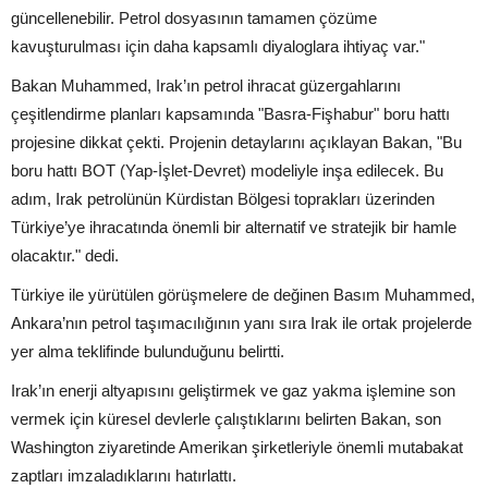
güncellenebilir. Petrol dosyasının tamamen çözüme
kavuşturulması için daha kapsamlı diyaloglara ihtiyaç var."
Bakan Muhammed, Irak’ın petrol ihracat güzergahlarını
çeşitlendirme planları kapsamında "Basra-Fişhabur" boru hattı
projesine dikkat çekti. Projenin detaylarını açıklayan Bakan, "Bu
boru hattı BOT (Yap-İşlet-Devret) modeliyle inşa edilecek. Bu
adım, Irak petrolünün Kürdistan Bölgesi toprakları üzerinden
Türkiye’ye ihracatında önemli bir alternatif ve stratejik bir hamle
olacaktır." dedi.
Türkiye ile yürütülen görüşmelere de değinen Basım Muhammed,
Ankara’nın petrol taşımacılığının yanı sıra Irak ile ortak projelerde
yer alma teklifinde bulunduğunu belirtti.
Irak’ın enerji altyapısını geliştirmek ve gaz yakma işlemine son
vermek için küresel devlerle çalıştıklarını belirten Bakan, son
Washington ziyaretinde Amerikan şirketleriyle önemli mutabakat
zaptları imzaladıklarını hatırlattı.