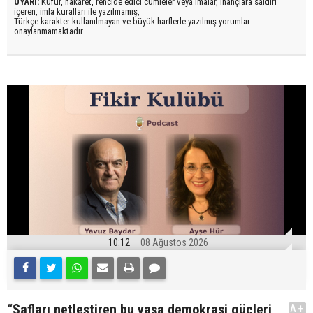
UYARI:
Küfür, hakaret, rencide edici cümleler veya imalar, inançlara saldırı
içeren, imla kuralları ile yazılmamış,
Türkçe karakter kullanılmayan ve büyük harflerle yazılmış yorumlar
onaylanmamaktadır.
10:12
08 Ağustos 2026
“Safları netleştiren bu yasa demokrasi güçleri
A+