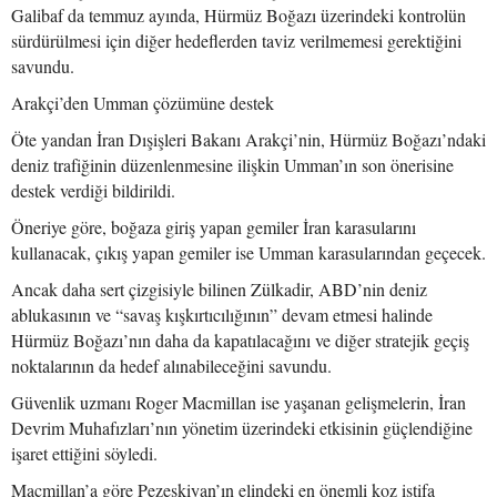
Galibaf da temmuz ayında, Hürmüz Boğazı üzerindeki kontrolün
sürdürülmesi için diğer hedeflerden taviz verilmemesi gerektiğini
savundu.
Arakçi’den Umman çözümüne destek
Öte yandan İran Dışişleri Bakanı Arakçi’nin, Hürmüz Boğazı’ndaki
deniz trafiğinin düzenlenmesine ilişkin Umman’ın son önerisine
destek verdiği bildirildi.
Öneriye göre, boğaza giriş yapan gemiler İran karasularını
kullanacak, çıkış yapan gemiler ise Umman karasularından geçecek.
Ancak daha sert çizgisiyle bilinen Zülkadir, ABD’nin deniz
ablukasının ve “savaş kışkırtıcılığının” devam etmesi halinde
Hürmüz Boğazı’nın daha da kapatılacağını ve diğer stratejik geçiş
noktalarının da hedef alınabileceğini savundu.
Güvenlik uzmanı Roger Macmillan ise yaşanan gelişmelerin, İran
Devrim Muhafızları’nın yönetim üzerindeki etkisinin güçlendiğine
işaret ettiğini söyledi.
Macmillan’a göre Pezeşkiyan’ın elindeki en önemli koz istifa