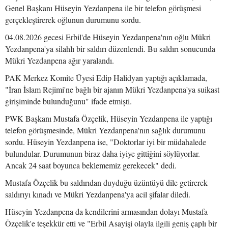
Genel Başkanı Hüseyin Yezdanpena ile bir telefon görüşmesi
gerçekleştirerek oğlunun durumunu sordu.
04.08.2026 gecesi Erbil'de Hüseyin Yezdanpena'nın oğlu Mükri
Yezdanpena'ya silahlı bir saldırı düzenlendi. Bu saldırı sonucunda
Mükri Yezdanpena ağır yaralandı.
PAK Merkez Komite Üyesi Edip Halidyan yaptığı açıklamada,
"İran İslam Rejimi'ne bağlı bir ajanın Mükri Yezdanpena'ya suikast
girişiminde bulunduğunu" ifade etmişti.
PWK Başkanı Mustafa Özçelik, Hüseyin Yezdanpena ile yaptığı
telefon görüşmesinde, Mükri Yezdanpena'nın sağlık durumunu
sordu. Hüseyin Yezdanpena ise, "Doktorlar iyi bir müdahalede
bulundular. Durumunun biraz daha iyiye gittiğini söylüyorlar.
Ancak 24 saat boyunca beklememiz gerekecek" dedi.
Mustafa Özçelik bu saldırıdan duyduğu üzüntüyü dile getirerek
saldırıyı kınadı ve Mükri Yezdanpena'ya acil şifalar diledi.
Hüseyin Yezdanpena da kendilerini armasından dolayı Mustafa
Özçelik'e teşekkür etti ve "Erbil Asayişi olayla ilgili geniş çaplı bir