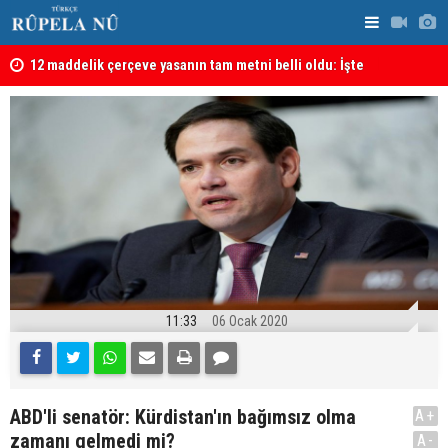
kanı
12 maddelik çerçeve yasanın tam metni belli oldu: İşte
İran’da Pez
tü
tam metin!
11:33
06 Ocak 2020
ABD'li senatör: Kürdistan'ın bağımsız olma
A+
zamanı gelmedi mi?
A-