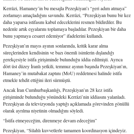
Kerrâzi, Hamaney’in bu mesajla Pezeşkiyan’ı “geri adım atmaya”
zorlamayı amaçladığını savundu. Kerrâzi, “Pezeşkiyan bunu bir kez
daha yaparsa istifasını kabul edeceklerini resmen bildirdiler. Bu
nedenle artık eşyalarını toplamaya başladılar. Pezeşkiyan bir daha
bunu yapmaya cesaret edemiyor” ifadelerini kullandı.
Pezeşkiyan’ın mayıs ayının sonlarında, kritik karar alma
süreçlerinden kendisinin ve bazı önemli isimlerin dışlandığı
gerekçesiyle istifa girişiminde bulunduğu iddia edilmişti. Ayrıca
dört üst düzey İranlı yetkili, temmuz ayının başında Pezeşkiyan’ın,
Hamaney’in mutabakat zaptını (MoU) reddetmesi halinde istifa
etmekle tehdit ettiğini ileri sürmüştü.
Ancak İran Cumhurbaşkanlığı, Pezeşkiyan’ın 28 kez istifa
girişiminde bulunduğu yönündeki Kerrâzi’nin iddiasını yalanladı.
Pezeşkiyan da televizyonda yaptığı açıklamada görevinden gönüllü
olarak ayrılma niyetinin olmadığını söyledi.
“İstifa etmeyeceğim, direnmeye devam edeceğim”
Pezeşkiyan, “Silahlı kuvvetlerle tamamen koordinasyon içindeyiz.