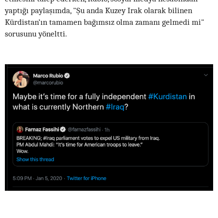
yaptığı paylaşımda, "Şu anda Kuzey Irak olarak bilinen
Kürdistan’ın tamamen bağımsız olma zamanı gelmedi mi"
sorusunu yöneltti.