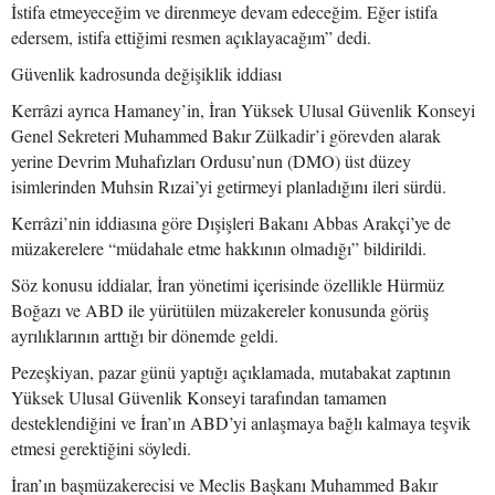
İstifa etmeyeceğim ve direnmeye devam edeceğim. Eğer istifa
edersem, istifa ettiğimi resmen açıklayacağım” dedi.
Güvenlik kadrosunda değişiklik iddiası
Kerrâzi ayrıca Hamaney’in, İran Yüksek Ulusal Güvenlik Konseyi
Genel Sekreteri Muhammed Bakır Zülkadir’i görevden alarak
yerine Devrim Muhafızları Ordusu’nun (DMO) üst düzey
isimlerinden Muhsin Rızai’yi getirmeyi planladığını ileri sürdü.
Kerrâzi’nin iddiasına göre Dışişleri Bakanı Abbas Arakçi’ye de
müzakerelere “müdahale etme hakkının olmadığı” bildirildi.
Söz konusu iddialar, İran yönetimi içerisinde özellikle Hürmüz
Boğazı ve ABD ile yürütülen müzakereler konusunda görüş
ayrılıklarının arttığı bir dönemde geldi.
Pezeşkiyan, pazar günü yaptığı açıklamada, mutabakat zaptının
Yüksek Ulusal Güvenlik Konseyi tarafından tamamen
desteklendiğini ve İran’ın ABD’yi anlaşmaya bağlı kalmaya teşvik
etmesi gerektiğini söyledi.
İran’ın başmüzakerecisi ve Meclis Başkanı Muhammed Bakır