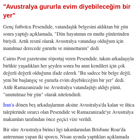
"Avustralya gururla evim diyebileceğim bir
yer"
Genç futbolcu Pesendide, vatandaşlık belgesini aldıktan bir gün
sonra yaptığı açıklamada, "Dün hayatımın en mutlu günlerinden
biriydi. Artık resmî olarak Avustralya vatandaşı olduğum için
inanılmaz derecede gururlu ve minnettarım" dedi
Cairns Post gazetesine röportaj veren Pesendide, takım arkadaşıyla
birlikte yaşadıkları her şeyden sonra bu anın kendileri için çok
değerli değerli olduğunu ifade ederek "Bu sadece bir belge değil,
yeni bir başlangıç ve gururla evim diyebileceğim bir yer" dedi.
Atife Ramazanizade ise Avustralya vatandaşlığı aldığı günü,
"unutulmaz bir gün" olarak nitelendirdi.
İran'a
dönen beş arkadaşlarının aksine Avustralya'da kalan ve iltica
taleplerinde ısrarcı olan Pesendide ve Ramazanizade'ye Avustralya
makamları tarafından önce geçici vize verildi.
Bir süre Avustralya birinci ligi takımlarından Brisbane Roar'da
antrenman yapan iki sporcu, Nisan ayında yaptıkları açıklamada