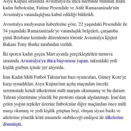
Asya Kupası sırasında Avustralya'da iltica talebinde bulunan İranlı
kadın futbolcular, Fatime Pesendide ve Atife Ramazanizade'nin
Avustralya vatandaşlığına kabul edildiği bildirildi.
Avustralya medyasının haberlerine göre, 22 yaşındaki Pesendide ile
34 yaşındaki Ramazanizade'ye vatandaşlık belgeleri, çarşamba
günü Brisbane kentinde düzenlenen törenle Avustralya İçişleri
Bakanı Tony Burke tarafından verildi.
İki sporcu kadın geçen Mart ayında gerçekleştirilen turnuva
sırasında
Avustralya'ya iltica başvurusu yapan,
takımdaki yedi
kişilik grubun içinde yer alıyordu.
İran Kadın Milli Futbol Takımı'nın bazı oyuncuları, Güney Kore'ye
karşı oynadıkları Asya Kupası'nın açılış maçından önceki
seremonide kendi ülkelerinin milli marşını okumamış ve bu durum
Tahran yönetimine yönelik bir protesto olarak algılanmıştı. İran'dan
gelen yoğun tepkiler üzerine futbolcular diğer maçlardan önce milli
marşı okumuş ve yedi kişilik gruptan beşi, oluşan siyasi baskı ve
ailelerine yönelik kötü muamele olabileceği endişesi ile
ülkelerine
dönmüştü.