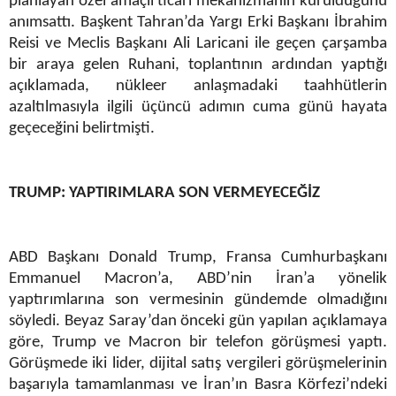
planlayan özel amaçlı ticari mekanizmanın kurulduğunu
anımsattı. Başkent Tahran’da Yargı Erki Başkanı İbrahim
Reisi ve Meclis Başkanı Ali Laricani ile geçen çarşamba
bir araya gelen Ruhani, toplantının ardından yaptığı
açıklamada, nükleer anlaşmadaki taahhütlerin
azaltılmasıyla ilgili üçüncü adımın cuma günü hayata
geçeceğini belirtmişti.
TRUMP: YAPTIRIMLARA SON VERMEYECEĞİZ
ABD Başkanı Donald Trump, Fransa Cumhurbaşkanı
Emmanuel Macron’a, ABD’nin İran’a yönelik
yaptırımlarına son vermesinin gündemde olmadığını
söyledi. Beyaz Saray’dan önceki gün yapılan açıklamaya
göre, Trump ve Macron bir telefon görüşmesi yaptı.
Görüşmede iki lider, dijital satış vergileri görüşmelerinin
başarıyla tamamlanması ve İran’ın Basra Körfezi’ndeki