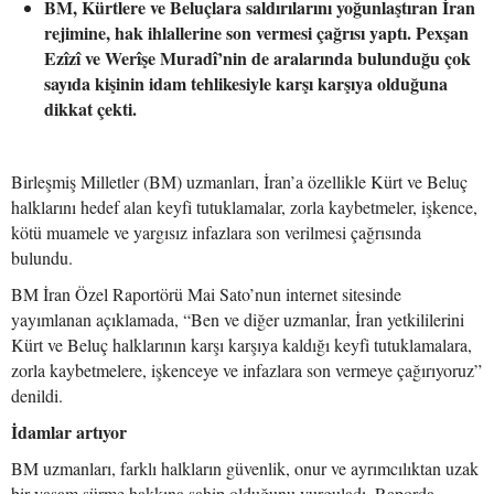
BM, Kürtlere ve Beluçlara saldırılarını yoğunlaştıran İran
rejimine, hak ihlallerine son vermesi çağrısı yaptı. Pexşan
Ezîzî ve Werîşe Muradî’nin de aralarında bulunduğu çok
sayıda kişinin idam tehlikesiyle karşı karşıya olduğuna
dikkat çekti.
Birleşmiş Milletler (BM) uzmanları, İran’a özellikle Kürt ve Beluç
halklarını hedef alan keyfi tutuklamalar, zorla kaybetmeler, işkence,
kötü muamele ve yargısız infazlara son verilmesi çağrısında
bulundu.
BM İran Özel Raportörü Mai Sato’nun internet sitesinde
yayımlanan açıklamada, “Ben ve diğer uzmanlar, İran yetkililerini
Kürt ve Beluç halklarının karşı karşıya kaldığı keyfi tutuklamalara,
zorla kaybetmelere, işkenceye ve infazlara son vermeye çağırıyoruz”
denildi.
İdamlar artıyor
BM uzmanları, farklı halkların güvenlik, onur ve ayrımcılıktan uzak
bir yaşam sürme hakkına sahip olduğunu vurguladı. Raporda,