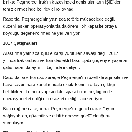
birlikte Peşmerge, Irak'ın kuzeyindeki geniş alanların IŞİD'den
temizlenmesinde belirleyici rol oynadı.
Raporda, Peşmerge'nin yalnızca terörle mücadelede değil,
düzenli askeri operasyonlarda da önemli bir kapasite ortaya
koyduğu değerlendirmesine yer veriliyor.
2017 Çatışmaları
Araştırma yalnızca IŞİD'e karşı yürütülen savaşı değil, 2017
yılında Irak ordusu ve İran destekli Haşdi Şabi güçleriyle yaşanan
çatışmaları da ayrıntılı biçimde inceliyor.
Raporda, söz konusu süreçte Peşmerge'nin özellikle ağır silah ve
hava savunması konularındaki eksikliklerinin ortaya çıktığı
belirtilirken, komuta yapısındaki siyasi bölünmüşlüğün de
operasyonel etkinliği olumsuz etkilediği ifade ediliyor.
Buna rağmen araştırma, Peşmerge'nin genel olarak "uyum
sağlayabilen, güvenilir ve etkili bir savaş gücü" olduğunu
vurguluyor.