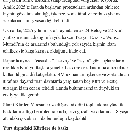
Aralık 2025’te İran’da başlayan protestoların ardından binlerce
kişinin gözaltına alındığı, işkence, zorla itiraf ve zorla kaybetme
vakalarında artış yaşandığı belirtildi.
Uzmanlar, 2026 yılının ilk altı ayında en az 24 Beluç ve 22 Kürt
yurttaşın idam edildiğini kaydederken, Pexşan Ezîzî ve Werîşe
Muradî’nin de aralarında bulunduğu çok sayıda kişinin idam
tehlikesiyle karşı karşıya olduğunu ifade etti.
Raporda ayrıca, “casusluk”, “savaş” ve “isyan” gibi suçlamaların
özellikle Kürt yurttaşlara yönelik baskı ve cezalandırma aracı olarak
kullanıldığına dikkat çekildi. BM uzmanları, işkence ve zorla alınan
itiraflara dayandırılan davalarda yargılanan beş Kürt ve Beluç
tutsağın idam cezası tehdidi altında bulunmasından duydukları
endişeyi dile getirdi.
Sünni Kürtler, Yaresanlar ve diğer etnik-dini topluluklara yönelik
baskıların arttığı belirtilen raporda, bazı gözaltı vakalarında 18 yaşın
altındaki çocukların da bulunduğu kaydedildi.
Yurt dışındaki Kürtlere de baskı