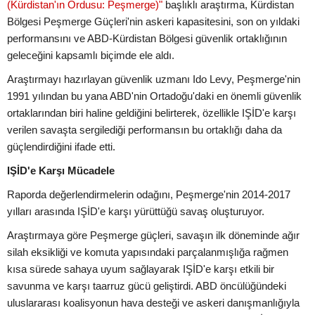
(Kürdistan'ın Ordusu: Peşmerge)"
başlıklı araştırma, Kürdistan
Bölgesi Peşmerge Güçleri'nin askeri kapasitesini, son on yıldaki
performansını ve ABD-Kürdistan Bölgesi güvenlik ortaklığının
geleceğini kapsamlı biçimde ele aldı.
Araştırmayı hazırlayan güvenlik uzmanı Ido Levy, Peşmerge'nin
1991 yılından bu yana ABD'nin Ortadoğu'daki en önemli güvenlik
ortaklarından biri haline geldiğini belirterek, özellikle IŞİD'e karşı
verilen savaşta sergilediği performansın bu ortaklığı daha da
güçlendirdiğini ifade etti.
IŞİD'e Karşı Mücadele
Raporda değerlendirmelerin odağını, Peşmerge'nin 2014-2017
yılları arasında IŞİD'e karşı yürüttüğü savaş oluşturuyor.
Araştırmaya göre Peşmerge güçleri, savaşın ilk döneminde ağır
silah eksikliği ve komuta yapısındaki parçalanmışlığa rağmen
kısa sürede sahaya uyum sağlayarak IŞİD'e karşı etkili bir
savunma ve karşı taarruz gücü geliştirdi. ABD öncülüğündeki
uluslararası koalisyonun hava desteği ve askeri danışmanlığıyla