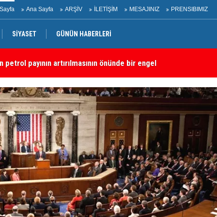
Sayfa
Ana Sayfa
ARŞİV
İLETİŞİM
MESAJINIZ
PRENSIBIMIZ
SİYASET
GÜNÜN HABERLERİ
dırı
“S