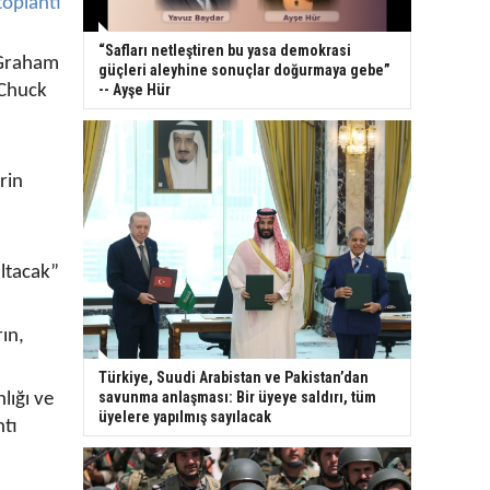
toplantı
“Safları netleştiren bu yasa demokrasi
 Graham
güçleri aleyhine sonuçlar doğurmaya gebe”
-- Ayşe Hür
 Chuck
rin
altacak”
ın,
Türkiye, Suudi Arabistan ve Pakistan’dan
savunma anlaşması: Bir üyeye saldırı, tüm
lığı ve
üyelere yapılmış sayılacak
ntı