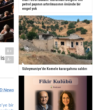
petrol payının artırılmasının önünde bir
engel yok
A+
is
A-
Süleymaniye’de Komele karargahına saldırı
D News
’ye bir