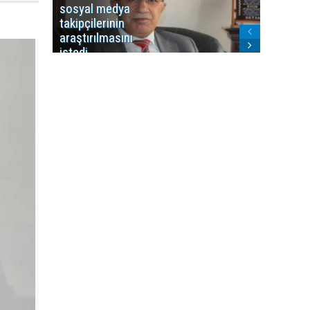
sosyal medya
Washing
takipçilerinin
Gündem
araştırılmasını
ile ilişkil
istedi