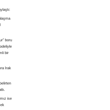
ylaştı:
anlaşma
l
ur" boru
odeliyle
li bir
ra Irak
belirten
ttı.
ımız ise
sek