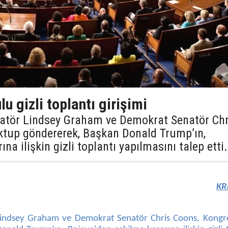
u gizli toplantı girişimi
natör Lindsey Graham ve Demokrat Senatör Chr
ktup göndererek, Başkan Donald Trump’ın,
na ilişkin gizli toplantı yapılmasını talep etti.
KR
Lindsey Graham ve Demokrat Senatör Chris Coons, Kongre