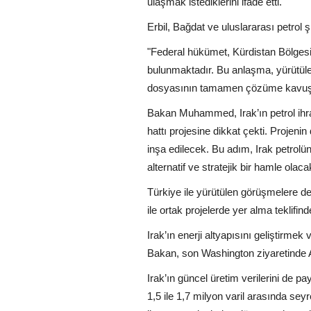
ulaşmak istediklerini ifade etti.
Erbil, Bağdat ve uluslararası petrol 
"Federal hükümet, Kürdistan Bölgesi 
bulunmaktadır. Bu anlaşma, yürütülen
dosyasının tamamen çözüme kavuştur
Bakan Muhammed, Irak’ın petrol ihra
hattı projesine dikkat çekti. Projeni
inşa edilecek. Bu adım, Irak petrolü
alternatif ve stratejik bir hamle olacak
Türkiye ile yürütülen görüşmelere d
ile ortak projelerde yer alma teklifind
Irak’ın enerji altyapısını geliştirme
Bakan, son Washington ziyaretinde Am
Irak’ın güncel üretim verilerini de p
1,5 ile 1,7 milyon varil arasında sey