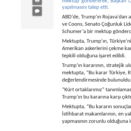
mektup göndererek, Başkan Don
yapılmasını talep etti.
ABD’de, Trump’ın Rojava'dan a
ve Coons, Senato Çoğunluk Lid
Schumer’a bir mektup gönderd
Mektupta, Trump’ın, Türkiye’n
Amerikan askerlerini çekme ka
tepkili olduğuna işaret edildi.
Trump’ın kararının, stratejik ul
mektupta, “Bu karar Türkiye, Ru
değerlendirmesinde bulunuldu
“Kürt ortaklarımız” tanımlaması
Trump’ın bu kararına karşı çıktı
Mektupta, “Bu kararın sonuçları
İstihbarat makamlarının, en yak
yapmasının zorunlu olduğuna in