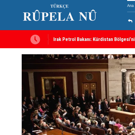
Ana 
e bir engel yok
Süleymaniye’de Komele karargahına sal