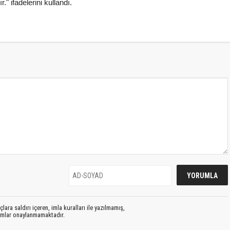
" ifadelerini kullandı.
lara saldırı içeren, imla kuralları ile yazılmamış,
rumlar onaylanmamaktadır.