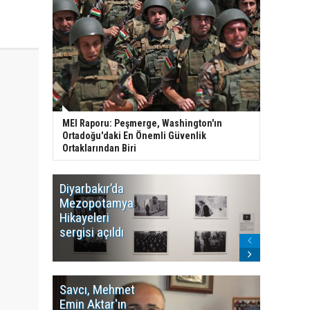
MEI Raporu: Peşmerge, Washington'ın
Ortadoğu'daki En Önemli Güvenlik
Ortaklarından Biri
Diyarbakır’da
WDR, Kü
Mezopotamya
yayın y
Hikayeleri
Cosmo K
sergisi açıldı
program
sonlandı
Savcı, Mehmet
Kürdist
Emin Aktar'ın
Bölgesi 