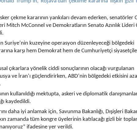
ald Trump’ın, Rojava'dan çekilme kararına ilişkin gizli 
sker çekme kararının yankıları devam ederken, senatörler
eri Mitch McConnel ve Demokratların Senato Azınlık Lideri
i.
in Suriye’nin kuzeyine operasyon düzenleyeceği bölgedeki
rarına karşı hem Demokrat hem de Cumhuriyetçi siyasetçile
usal çıkarlara yönelik ciddi sonuçlarının olacağı vurgulanan
sya ve İran’ı güçlendirirken, ABD’nin bölgedeki etkisini az
.
nın kullanıldığı mektupta, askeri ve diplomatik danışmanlar
ğı kaydedildi.
nı daha iyi anlamak için, Savunma Bakanlığı, Dışişleri Bakan
ın zamanda tüm kongre üyelerinin katılacağı gizli bir topla
anıyoruz” ifadesine yer verildi.