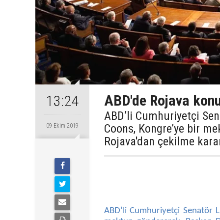
ABD'de Rojava konul
13:24
ABD’li Cumhuriyetçi Se
Coons, Kongre’ye bir me
09 Ekim 2019
Rojava'dan çekilme kararı
ABD’li Cumhuriyetçi Senatör 