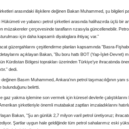
şirketleri arasındaki ilişkilere değinen Bakan Muhammed, şu bilgileri pa
Hükümeti ve yabancı petrol şirketleri arasında halihazırda üçlü bir 
 müzakereler çerçevesinde tarafların rızasıyla güncellenebilir. Petro
ulması için daha kapsamlı diyaloglara ihtiyaç var."
cat güzergahlarını çeşitlendirme planları kapsamında "Basra-Fişhab
n detaylarını açıklayan Bakan, "Bu boru hattı BOT (Yap-İşlet-Devret) m
nün Kürdistan Bölgesi toprakları üzerinden Türkiye’ye ihracatında önem
tır." dedi.
e değinen Basım Muhammed, Ankara’nın petrol taşımacılığının yanı sı
e bulunduğunu belirtti.
k ve gaz yakma işlemine son vermek için küresel devlerle çalıştıklarını 
erikan şirketleriyle önemli mutabakat zaptları imzaladıklarını hatırla
aylaşan Bakan, "Şu an günlük 2,7 milyon varil petrol üretiyoruz; ihracat
rediyor. Şartlar uygun hale geldiğinde tüm petrol sahalarımız eski yük