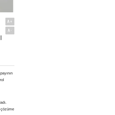
A+
A-
l
 payının
rol
adı.
ir çözüme