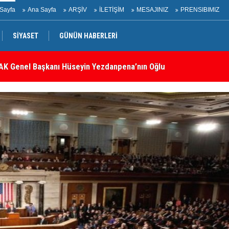
Sayfa
Ana Sayfa
ARŞİV
İLETİŞİM
MESAJINIZ
PRENSIBIMIZ
SİYASET
GÜNÜN HABERLERİ
belli oldu: İşte tam metin!
İr