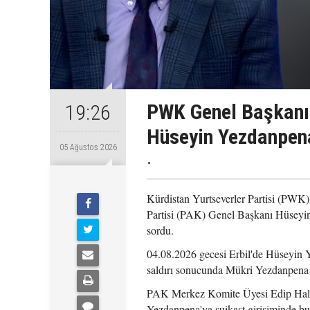
PWK Genel Başkanı
19:26
Hüseyin Yezdanpena
05 Ağustos 2026
.
Kürdistan Yurtseverler Partisi (PWK
Partisi (PAK) Genel Başkanı Hüseyin
sordu.
04.08.2026 gecesi Erbil'de Hüseyin Y
saldırı sonucunda Mükri Yezdanpena 
PAK Merkez Komite Üyesi Edip Halidy
Yezdanpena'ya suikast girişiminde bu