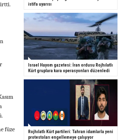
rtti.
istifa uyarısı
in
r
Israel Hayom gazetesi: İran ordusu Rojhılatlı
Kürt gruplara kara operasyonları düzenledi
 Kasım
a
ü.
e füze
Rojhılatlı Kürt partileri: Tahran idamlarla yeni
protestoları engellemeye çalışıyor