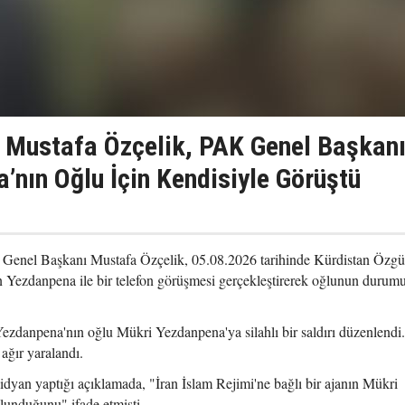
 Mustafa Özçelik, PAK Genel Başkan
’nın Oğlu İçin Kendisiyle Görüştü
) Genel Başkanı Mustafa Özçelik, 05.08.2026 tarihinde Kürdistan Özgü
 Yezdanpena ile bir telefon görüşmesi gerçekleştirerek oğlunun durum
ezdanpena'nın oğlu Mükri Yezdanpena'ya silahlı bir saldırı düzenlendi
ağır yaralandı.
an yaptığı açıklamada, "İran İslam Rejimi'ne bağlı bir ajanın Mükri
lunduğunu" ifade etmişti.