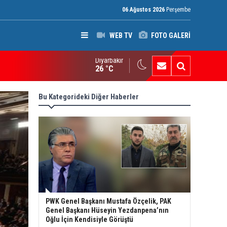
06 Ağustos 2026
Perşembe
WEB TV
FOTO GALERİ
Diyarbakır
an’da Pezeşkiyan gerilimi: Hamaney’den istifa uyarısı
26 °C
Bu Kategorideki Diğer Haberler
PWK Genel Başkanı Mustafa Özçelik, PAK
Genel Başkanı Hüseyin Yezdanpena’nın
Oğlu İçin Kendisiyle Görüştü