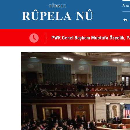
Ana 
’nın Oğlu İçin Kendisiyle
12 maddelik çerçeve yasanın tam metni 