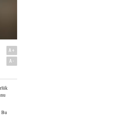
ı
A+
A-
rlük
unu
. Bu