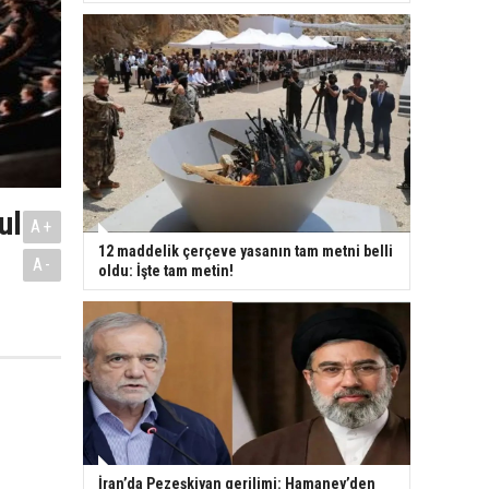
ul
A+
12 maddelik çerçeve yasanın tam metni belli
A-
oldu: İşte tam metin!
İran’da Pezeşkiyan gerilimi: Hamaney’den