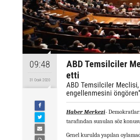
ABD Temsilciler Mecl
09:48
etti
31 Ocak 2020
ABD Temsilciler Meclisi, 
engellenmesini öngören" 
Haber Merkezi
- Demokratlar
tarafından sunulan söz konusu 
Genel kurulda yapılan oylamad