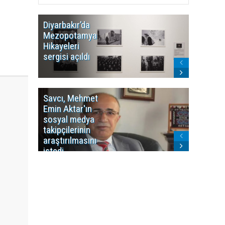
Diyarbakır’da
WDR, Kü
Mezopotamya
yayın y
Hikayeleri
Cosmo K
sergisi açıldı
program
sonlandı
Savcı, Mehmet
Kürdist
Emin Aktar'ın
Bölgesi 
sosyal medya
Washing
takipçilerinin
Gündem
araştırılmasını
ile ilişkil
istedi