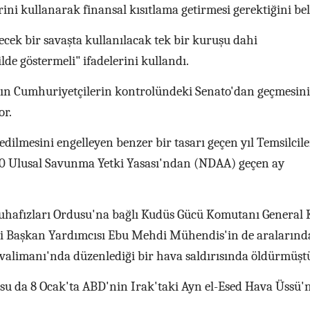
ini kullanarak finansal kısıtlama getirmesi gerektiğini beli
ecek bir savaşta kullanılacak tek bir kuruşu dahi
de göstermeli" ifadelerini kullandı.
nın Cumhuriyetçilerin kontrolündeki Senato'dan geçmesin
or.
edilmesini engelleyen benzer bir tasarı geçen yıl Temsilcile
0 Ulusal Savunma Yetki Yasası'ndan (NDAA) geçen ay
uhafızları Ordusu'na bağlı Kudüs Gücü Komutanı General
ti Başkan Yardımcısı Ebu Mehdi Mühendis'in de aralarınd
valimanı'nda düzenlediği bir hava saldırısında öldürmüşt
u da 8 Ocak'ta ABD'nin Irak'taki Ayn el-Esed Hava Üssü'n