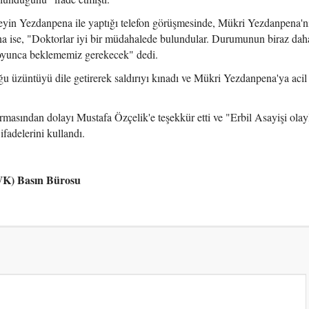
in Yezdanpena ile yaptığı telefon görüşmesinde, Mükri Yezdanpena'nı
ise, "Doktorlar iyi bir müdahalede bulundular. Durumunun biraz daha
 boyunca beklememiz gerekecek" dedi.
 üzüntüyü dile getirerek saldırıyı kınadı ve Mükri Yezdanpena'ya acil 
asından dolayı Mustafa Özçelik'e teşekkür etti ve "Erbil Asayişi olayla
ifadelerini kullandı.
PWK) Basın Bürosu