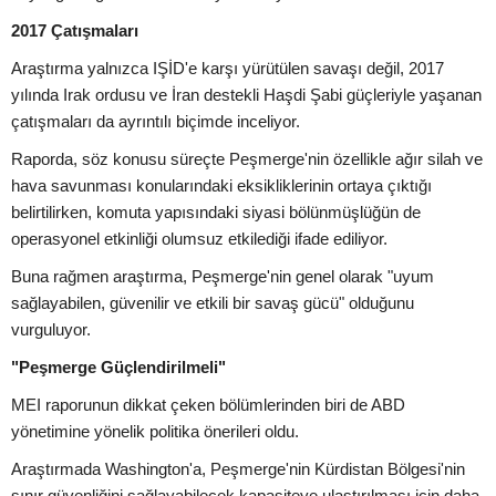
2017 Çatışmaları
Araştırma yalnızca IŞİD'e karşı yürütülen savaşı değil, 2017
yılında Irak ordusu ve İran destekli Haşdi Şabi güçleriyle yaşanan
çatışmaları da ayrıntılı biçimde inceliyor.
Raporda, söz konusu süreçte Peşmerge'nin özellikle ağır silah ve
hava savunması konularındaki eksikliklerinin ortaya çıktığı
belirtilirken, komuta yapısındaki siyasi bölünmüşlüğün de
operasyonel etkinliği olumsuz etkilediği ifade ediliyor.
Buna rağmen araştırma, Peşmerge'nin genel olarak "uyum
sağlayabilen, güvenilir ve etkili bir savaş gücü" olduğunu
vurguluyor.
"Peşmerge Güçlendirilmeli"
MEI raporunun dikkat çeken bölümlerinden biri de ABD
yönetimine yönelik politika önerileri oldu.
Araştırmada Washington'a, Peşmerge'nin Kürdistan Bölgesi'nin
sınır güvenliğini sağlayabilecek kapasiteye ulaştırılması için daha