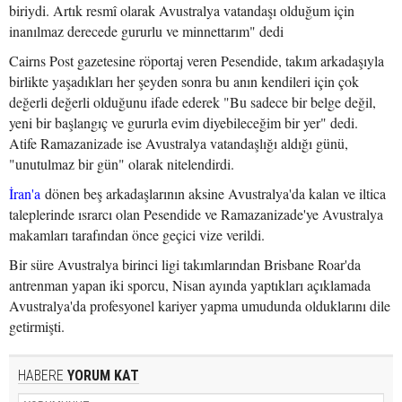
biriydi. Artık resmî olarak Avustralya vatandaşı olduğum için
inanılmaz derecede gururlu ve minnettarım" dedi
Cairns Post gazetesine röportaj veren Pesendide, takım arkadaşıyla
birlikte yaşadıkları her şeyden sonra bu anın kendileri için çok
değerli değerli olduğunu ifade ederek "Bu sadece bir belge değil,
yeni bir başlangıç ve gururla evim diyebileceğim bir yer" dedi.
Atife Ramazanizade ise Avustralya vatandaşlığı aldığı günü,
"unutulmaz bir gün" olarak nitelendirdi.
İran'a
dönen beş arkadaşlarının aksine Avustralya'da kalan ve iltica
taleplerinde ısrarcı olan Pesendide ve Ramazanizade'ye Avustralya
makamları tarafından önce geçici vize verildi.
Bir süre Avustralya birinci ligi takımlarından Brisbane Roar'da
antrenman yapan iki sporcu, Nisan ayında yaptıkları açıklamada
Avustralya'da profesyonel kariyer yapma umudunda olduklarını dile
getirmişti.
HABERE
YORUM KAT