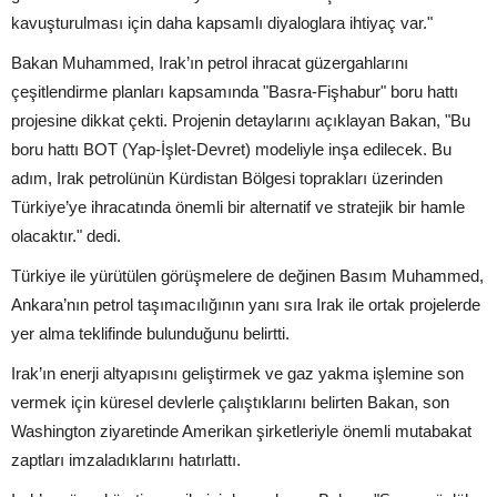
kavuşturulması için daha kapsamlı diyaloglara ihtiyaç var."
Bakan Muhammed, Irak’ın petrol ihracat güzergahlarını
çeşitlendirme planları kapsamında "Basra-Fişhabur" boru hattı
projesine dikkat çekti. Projenin detaylarını açıklayan Bakan, "Bu
boru hattı BOT (Yap-İşlet-Devret) modeliyle inşa edilecek. Bu
adım, Irak petrolünün Kürdistan Bölgesi toprakları üzerinden
Türkiye’ye ihracatında önemli bir alternatif ve stratejik bir hamle
olacaktır." dedi.
Türkiye ile yürütülen görüşmelere de değinen Basım Muhammed,
Ankara’nın petrol taşımacılığının yanı sıra Irak ile ortak projelerde
yer alma teklifinde bulunduğunu belirtti.
Irak’ın enerji altyapısını geliştirmek ve gaz yakma işlemine son
vermek için küresel devlerle çalıştıklarını belirten Bakan, son
Washington ziyaretinde Amerikan şirketleriyle önemli mutabakat
zaptları imzaladıklarını hatırlattı.