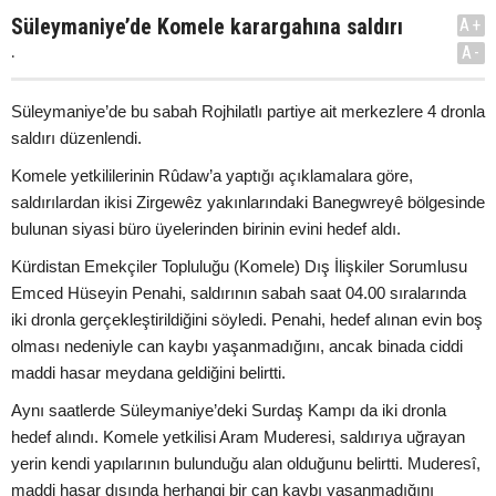
Süleymaniye’de Komele karargahına saldırı
A+
.
A-
Süleymaniye’de bu sabah Rojhilatlı partiye ait merkezlere 4 dronla
saldırı düzenlendi.
Komele yetkililerinin Rûdaw’a yaptığı açıklamalara göre,
saldırılardan ikisi Zirgewêz yakınlarındaki Banegwreyê bölgesinde
bulunan siyasi büro üyelerinden birinin evini hedef aldı.
Kürdistan Emekçiler Topluluğu (Komele) Dış İlişkiler Sorumlusu
Emced Hüseyin Penahi, saldırının sabah saat 04.00 sıralarında
iki dronla gerçekleştirildiğini söyledi. Penahi, hedef alınan evin boş
olması nedeniyle can kaybı yaşanmadığını, ancak binada ciddi
maddi hasar meydana geldiğini belirtti.
Aynı saatlerde Süleymaniye’deki Surdaş Kampı da iki dronla
hedef alındı. Komele yetkilisi Aram Muderesi, saldırıya uğrayan
yerin kendi yapılarının bulunduğu alan olduğunu belirtti. Muderesî,
maddi hasar dışında herhangi bir can kaybı yaşanmadığını