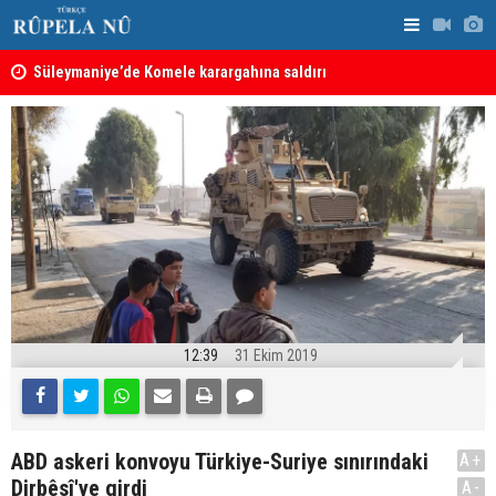
nın
Süleymaniye’de Komele karargahına saldırı
“Safları ne
sonuçlar d
12:39
31 Ekim 2019
ABD askeri konvoyu Türkiye-Suriye sınırındaki
A+
Dirbêsî'ye girdi
A-