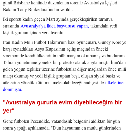
günü Brisbane kentinde düzenlenen törenle Avustralya İçişleri
Bakanı Tony Burke tarafından verildi.
İki sporcu kadın geçen Mart ayında gerçekleştirilen turnuva
sırasında
Avustralya'ya iltica başvurusu yapan,
takımdaki yedi
kişilik grubun içinde yer alıyordu.
İran Kadın Milli Futbol Takımı'nın bazı oyuncuları, Güney Kore'ye
karşı oynadıkları Asya Kupası'nın açılış maçından önceki
seremonide kendi ülkelerinin milli marşını okumamış ve bu durum
Tahran yönetimine yönelik bir protesto olarak algılanmıştı. İran'dan
gelen yoğun tepkiler üzerine futbolcular diğer maçlardan önce milli
marşı okumuş ve yedi kişilik gruptan beşi, oluşan siyasi baskı ve
ailelerine yönelik kötü muamele olabileceği endişesi ile
ülkelerine
dönmüştü.
"Avustralya gururla evim diyebileceğim bir
yer"
Genç futbolcu Pesendide, vatandaşlık belgesini aldıktan bir gün
sonra yaptığı açıklamada, "Dün hayatımın en mutlu günlerinden