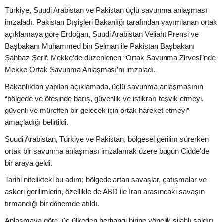
Türkiye, Suudi Arabistan ve Pakistan üçlü savunma anlaşması
imzaladı. Pakistan Dışişleri Bakanlığı tarafından yayımlanan ortak
açıklamaya göre Erdoğan, Suudi Arabistan Veliaht Prensi ve
Başbakanı Muhammed bin Selman ile Pakistan Başbakanı
Şahbaz Şerif, Mekke’de düzenlenen “Ortak Savunma Zirvesi”nde
Mekke Ortak Savunma Anlaşması’nı imzaladı.
Bakanlıktan yapılan açıklamada, üçlü savunma anlaşmasının
“bölgede ve ötesinde barış, güvenlik ve istikrarı teşvik etmeyi,
güvenli ve müreffeh bir gelecek için ortak hareket etmeyi”
amaçladığı belirtildi.
Suudi Arabistan, Türkiye ve Pakistan, bölgesel gerilim sürerken
ortak bir savunma anlaşması imzalamak üzere bugün Cidde'de
bir araya geldi.
Tarihi nitelikteki bu adım; bölgede artan savaşlar, çatışmalar ve
askeri gerilimlerin, özellikle de ABD ile İran arasındaki savaşın
tırmandığı bir dönemde atıldı.
Anlaşmaya göre, üç ülkeden herhangi birine yönelik silahlı saldırı,