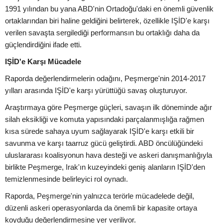
1991 yılından bu yana ABD'nin Ortadoğu'daki en önemli güvenlik
ortaklarından biri haline geldiğini belirterek, özellikle IŞİD'e karşı
verilen savaşta sergilediği performansın bu ortaklığı daha da
güçlendirdiğini ifade etti.
IŞİD'e Karşı Mücadele
Raporda değerlendirmelerin odağını, Peşmerge'nin 2014-2017
yılları arasında IŞİD'e karşı yürüttüğü savaş oluşturuyor.
Araştırmaya göre Peşmerge güçleri, savaşın ilk döneminde ağır
silah eksikliği ve komuta yapısındaki parçalanmışlığa rağmen
kısa sürede sahaya uyum sağlayarak IŞİD'e karşı etkili bir
savunma ve karşı taarruz gücü geliştirdi. ABD öncülüğündeki
uluslararası koalisyonun hava desteği ve askeri danışmanlığıyla
birlikte Peşmerge, Irak'ın kuzeyindeki geniş alanların IŞİD'den
temizlenmesinde belirleyici rol oynadı.
Raporda, Peşmerge'nin yalnızca terörle mücadelede değil,
düzenli askeri operasyonlarda da önemli bir kapasite ortaya
koyduğu değerlendirmesine yer veriliyor.