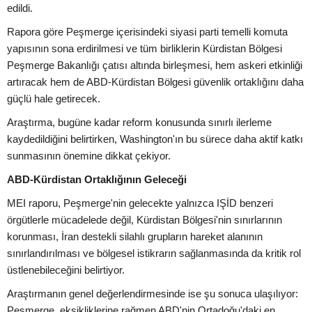
edildi.
Rapora göre Peşmerge içerisindeki siyasi parti temelli komuta
yapısının sona erdirilmesi ve tüm birliklerin Kürdistan Bölgesi
Peşmerge Bakanlığı çatısı altında birleşmesi, hem askeri etkinliği
artıracak hem de ABD-Kürdistan Bölgesi güvenlik ortaklığını daha
güçlü hale getirecek.
Araştırma, bugüne kadar reform konusunda sınırlı ilerleme
kaydedildiğini belirtirken, Washington'ın bu sürece daha aktif katkı
sunmasının önemine dikkat çekiyor.
ABD-Kürdistan Ortaklığının Geleceği
MEI raporu, Peşmerge'nin gelecekte yalnızca IŞİD benzeri
örgütlerle mücadelede değil, Kürdistan Bölgesi'nin sınırlarının
korunması, İran destekli silahlı grupların hareket alanının
sınırlandırılması ve bölgesel istikrarın sağlanmasında da kritik rol
üstlenebileceğini belirtiyor.
Araştırmanın genel değerlendirmesinde ise şu sonuca ulaşılıyor:
Peşmerge, eksikliklerine rağmen ABD'nin Ortadoğu'daki en