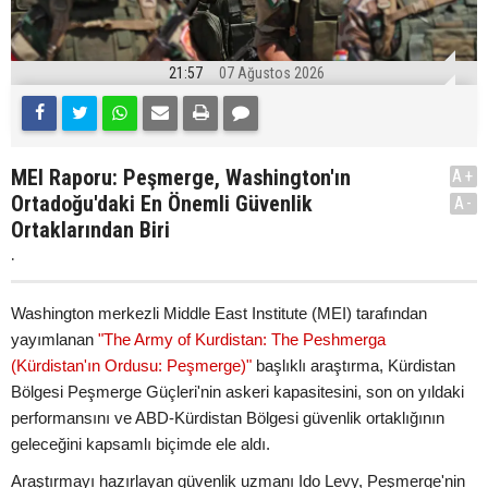
21:57
07 Ağustos 2026
MEI Raporu: Peşmerge, Washington'ın
A+
Ortadoğu'daki En Önemli Güvenlik
A-
Ortaklarından Biri
.
Washington merkezli Middle East Institute (MEI) tarafından
yayımlanan
"The Army of Kurdistan: The Peshmerga
(Kürdistan'ın Ordusu: Peşmerge)"
başlıklı araştırma, Kürdistan
Bölgesi Peşmerge Güçleri'nin askeri kapasitesini, son on yıldaki
performansını ve ABD-Kürdistan Bölgesi güvenlik ortaklığının
geleceğini kapsamlı biçimde ele aldı.
Araştırmayı hazırlayan güvenlik uzmanı Ido Levy, Peşmerge'nin