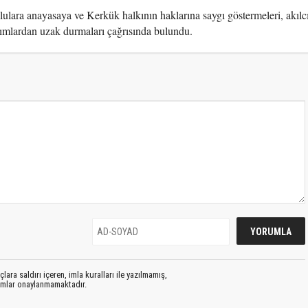
lara anayasaya ve Kerkük halkının haklarına saygı göstermeleri, akılc
ımlardan uzak durmaları çağrısında bulundu.
lara saldırı içeren, imla kuralları ile yazılmamış,
rumlar onaylanmamaktadır.