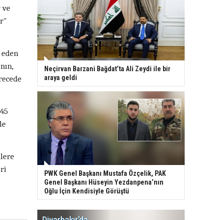
 ve
r"
e eden
nın,
Neçirvan Barzani Bağdat’ta Ali Zeydi ile bir
erecede
araya geldi
 45
le
lere
ri
PWK Genel Başkanı Mustafa Özçelik, PAK
Genel Başkanı Hüseyin Yezdanpena’nın
Oğlu İçin Kendisiyle Görüştü
Diyarbakır’da
WDR, Kü