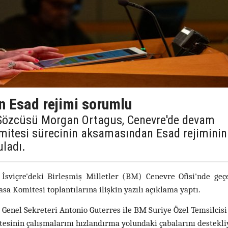
 Esad rejimi sorumlu
ı Sözcüsü Morgan Ortagus, Cenevre'de devam
mitesi sürecinin aksamasından Esad rejiminin
ladı.
 İsviçre'deki Birleşmiş Milletler (BM) Cenevre Ofisi'nde geç
a Komitesi toplantılarına ilişkin yazılı açıklama yaptı.
Genel Sekreteri Antonio Guterres ile BM Suriye Özel Temsilcisi
esinin çalışmalarını hızlandırma yolundaki çabalarını destekliy