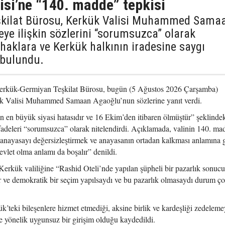
isi’ne “140. madde” tepkisi
şkilat Bürosu, Kerkük Valisi Muhammed Sama
e ilişkin sözlerini “sorumsuzca” olarak
 haklara ve Kerkük halkının iradesine saygı
 bulundu.
erkük-Germiyan Teşkilat Bürosu, bugün (5 Ağustos 2026 Çarşamba)
ük Valisi Muhammed Samaan Agaoğlu’nun sözlerine yanıt verdi.
 en büyük siyasi hatasıdır ve 16 Ekim’den itibaren ölmüştür” şeklinde
fadeleri “sorumsuzca” olarak nitelendirdi. Açıklamada, valinin 140. ma
 anayasayı değersizleştirmek ve anayasanın ortadan kalkması anlamına g
vlet olma anlamı da boşalır” denildi.
ük valiliğine “Rashid Oteli’nde yapılan şüpheli bir pazarlık sonuc
r ve demokratik bir seçim yapılsaydı ve bu pazarlık olmasaydı durum ço
’teki bileşenlere hizmet etmediği, aksine birlik ve kardeşliği zedelemey
e yönelik uygunsuz bir girişim olduğu kaydedildi.