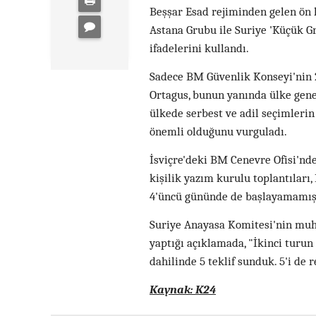
Beşşar Esad rejiminden gelen ön k
Astana Grubu ile Suriye 'Küçük G
ifadelerini kullandı.
Sadece BM Güvenlik Konseyi'nin 2
Ortagus, bunun yanında ülke genel
ülkede serbest ve adil seçimleri
önemli olduğunu vurguladı.
İsviçre'deki BM Cenevre Ofisi'nd
kişilik yazım kurulu toplantıları
4'üncü gününde de başlayamamış
Suriye Anayasa Komitesi'nin muha
yaptığı açıklamada, "İkinci turun
dahilinde 5 teklif sunduk. 5'i de 
Kaynak: K24