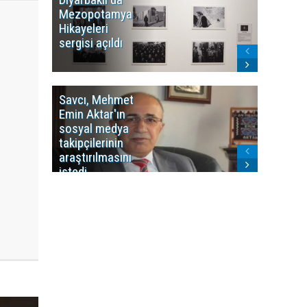
Mezopotamya
yayın y
Hikayeleri
Cosmo K
sergisi açıldı
program
sonlandı
Savcı, Mehmet
Kürdist
Emin Aktar'ın
Bölgesi 
sosyal medya
Washing
takipçilerinin
Gündem
araştırılmasını
ile ilişkil
istedi