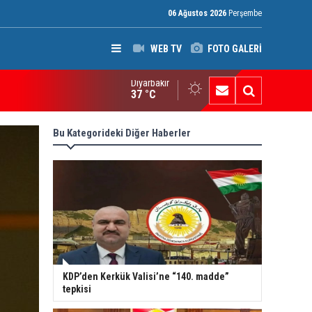
06 Ağustos 2026
Perşembe
WEB TV
FOTO GALERİ
Diyarbakır
ak: Silah bırakmayan gruplara terör yasası uygulanacak
37 °C
Bu Kategorideki Diğer Haberler
KDP’den Kerkük Valisi’ne “140. madde”
tepkisi