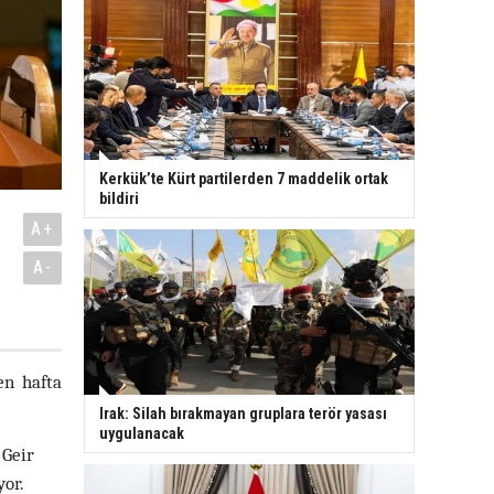
Kerkük’te Kürt partilerden 7 maddelik ortak
bildiri
A+
A-
en hafta
Irak: Silah bırakmayan gruplara terör yasası
uygulanacak
 Geir
or.