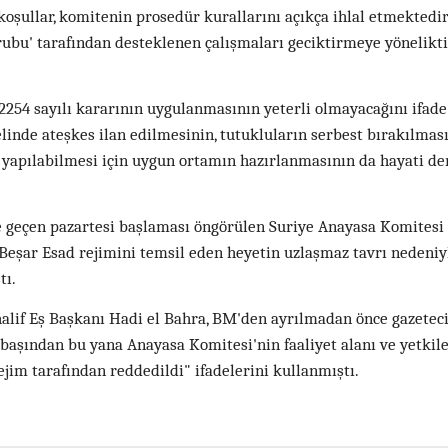
oşullar, komitenin prosedür kurallarını açıkça ihlal etmektedir
rubu' tarafından desteklenen çalışmaları geciktirmeye yönelikti
254 sayılı kararının uygulanmasının yeterli olmayacağını ifad
inde ateşkes ilan edilmesinin, tutukluların serbest bırakılması
n yapılabilmesi için uygun ortamın hazırlanmasının da hayati d
e geçen pazartesi başlaması öngörülen Suriye Anayasa Komitesi
, Beşar Esad rejimini temsil eden heyetin uzlaşmaz tavrı nedeniy
tı.
lif Eş Başkanı Hadi el Bahra, BM'den ayrılmadan önce gazeteci
 başından bu yana Anayasa Komitesi'nin faaliyet alanı ve yetkile
rejim tarafından reddedildi" ifadelerini kullanmıştı.