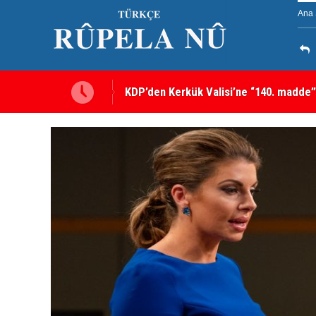
Ana 
Kerkük’te Kürt partilerden 7 maddelik o