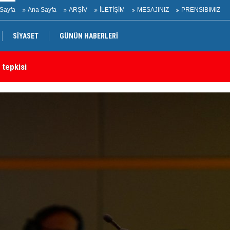
Sayfa
Ana Sayfa
ARŞİV
İLETİŞİM
MESAJINIZ
PRENSIBIMIZ
SİYASET
GÜNÜN HABERLERİ
rtak bildiri
Ir