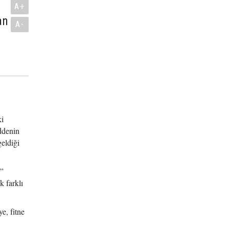
A+
an
A-
ki
ddenin
eldiği
u”
k farklı
e, fitne