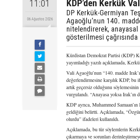
KDP’den Kerkük Val
11:01
DP Kerkük-Germiyan Te
Agaoğlu’nun 140. maddey
06 Ağustos 2026
nitelendirerek, anayasal
gösterilmesi çağrısında
Kürdistan Demokrat Partisi (KDP) K
yayımladığı yazılı açıklamada, Kerk
Vali Agaoğlu’nun “140. madde Irak’ın
değerlendirmesine karşılık KDP, bu i
artık geçersiz olduğunu söylemesinin
vurgulandı. “Anayasa yoksa Irak’ın de
KDP ayrıca, Muhammed Samaan’ın Kerk
geldiğini belirtti. Açıklamada, “Özgü
olurdu” ifadeleri kullanıldı.
Açıklamada, bu tür söylemlerin Kerkük
çıkarmaya ve sorunları derinleştirmey