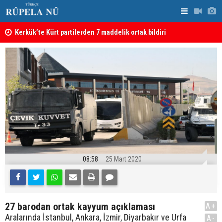
Kerkük’te Kürt partilerden 7 maddelik ortak bildiri
Irak: Silah
08:58
25 Mart 2020
27 barodan ortak kayyum açıklaması
A+
Aralarında İstanbul, Ankara, İzmir, Diyarbakır ve Urfa
A-