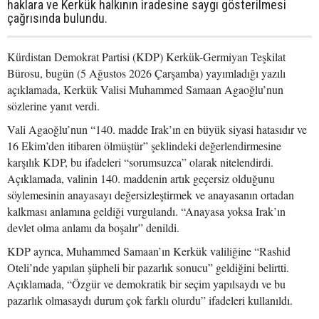
haklara ve Kerkük halkının iradesine saygı gösterilmesi
çağrısında bulundu.
Kürdistan Demokrat Partisi (KDP) Kerkük-Germiyan Teşkilat
Bürosu, bugün (5 Ağustos 2026 Çarşamba) yayımladığı yazılı
açıklamada, Kerkük Valisi Muhammed Samaan Agaoğlu’nun
sözlerine yanıt verdi.
Vali Agaoğlu’nun “140. madde Irak’ın en büyük siyasi hatasıdır ve
16 Ekim’den itibaren ölmüştür” şeklindeki değerlendirmesine
karşılık KDP, bu ifadeleri “sorumsuzca” olarak nitelendirdi.
Açıklamada, valinin 140. maddenin artık geçersiz olduğunu
söylemesinin anayasayı değersizleştirmek ve anayasanın ortadan
kalkması anlamına geldiği vurgulandı. “Anayasa yoksa Irak’ın
devlet olma anlamı da boşalır” denildi.
KDP ayrıca, Muhammed Samaan’ın Kerkük valiliğine “Rashid
Oteli’nde yapılan şüpheli bir pazarlık sonucu” geldiğini belirtti.
Açıklamada, “Özgür ve demokratik bir seçim yapılsaydı ve bu
pazarlık olmasaydı durum çok farklı olurdu” ifadeleri kullanıldı.