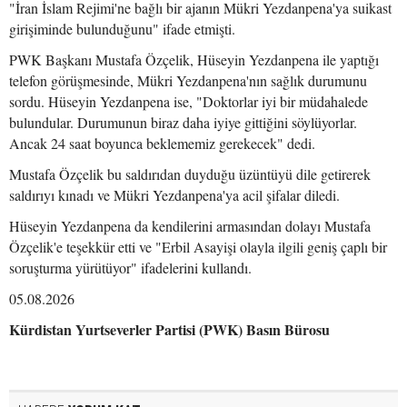
"İran İslam Rejimi'ne bağlı bir ajanın Mükri Yezdanpena'ya suikast
girişiminde bulunduğunu" ifade etmişti.
PWK Başkanı Mustafa Özçelik, Hüseyin Yezdanpena ile yaptığı
telefon görüşmesinde, Mükri Yezdanpena'nın sağlık durumunu
sordu. Hüseyin Yezdanpena ise, "Doktorlar iyi bir müdahalede
bulundular. Durumunun biraz daha iyiye gittiğini söylüyorlar.
Ancak 24 saat boyunca beklememiz gerekecek" dedi.
Mustafa Özçelik bu saldırıdan duyduğu üzüntüyü dile getirerek
saldırıyı kınadı ve Mükri Yezdanpena'ya acil şifalar diledi.
Hüseyin Yezdanpena da kendilerini armasından dolayı Mustafa
Özçelik'e teşekkür etti ve "Erbil Asayişi olayla ilgili geniş çaplı bir
soruşturma yürütüyor" ifadelerini kullandı.
05.08.2026
Kürdistan Yurtseverler Partisi (PWK) Basın Bürosu