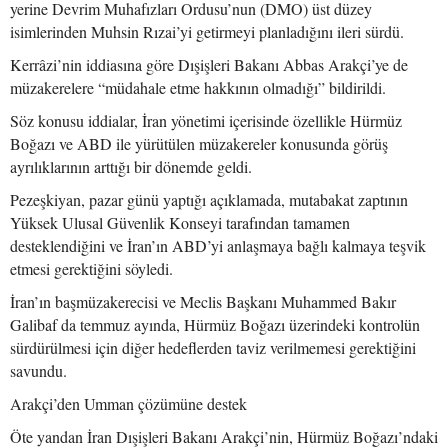
yerine Devrim Muhafızları Ordusu’nun (DMO) üst düzey
isimlerinden Muhsin Rızai’yi getirmeyi planladığını ileri sürdü.
Kerrâzi’nin iddiasına göre Dışişleri Bakanı Abbas Arakçi’ye de
müzakerelere “müdahale etme hakkının olmadığı” bildirildi.
Söz konusu iddialar, İran yönetimi içerisinde özellikle Hürmüz
Boğazı ve ABD ile yürütülen müzakereler konusunda görüş
ayrılıklarının arttığı bir dönemde geldi.
Pezeşkiyan, pazar günü yaptığı açıklamada, mutabakat zaptının
Yüksek Ulusal Güvenlik Konseyi tarafından tamamen
desteklendiğini ve İran’ın ABD’yi anlaşmaya bağlı kalmaya teşvik
etmesi gerektiğini söyledi.
İran’ın başmüzakerecisi ve Meclis Başkanı Muhammed Bakır
Galibaf da temmuz ayında, Hürmüz Boğazı üzerindeki kontrolün
sürdürülmesi için diğer hedeflerden taviz verilmemesi gerektiğini
savundu.
Arakçi’den Umman çözümüne destek
Öte yandan İran Dışişleri Bakanı Arakçi’nin, Hürmüz Boğazı’ndaki