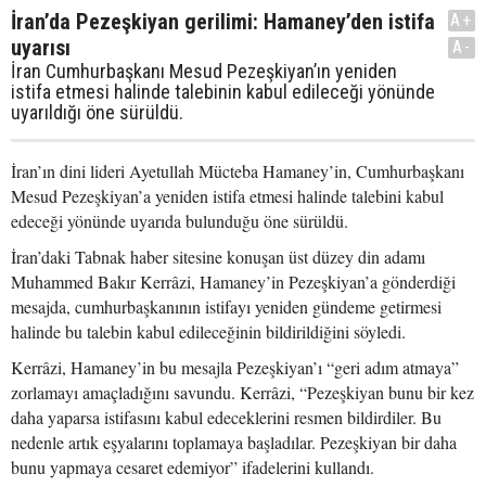
İran’da Pezeşkiyan gerilimi: Hamaney’den istifa
A+
uyarısı
A-
İran Cumhurbaşkanı Mesud Pezeşkiyan’ın yeniden
istifa etmesi halinde talebinin kabul edileceği yönünde
uyarıldığı öne sürüldü.
İran’ın dini lideri Ayetullah Mücteba Hamaney’in, Cumhurbaşkanı
Mesud Pezeşkiyan’a yeniden istifa etmesi halinde talebini kabul
edeceği yönünde uyarıda bulunduğu öne sürüldü.
İran’daki Tabnak haber sitesine konuşan üst düzey din adamı
Muhammed Bakır Kerrâzi, Hamaney’in Pezeşkiyan’a gönderdiği
mesajda, cumhurbaşkanının istifayı yeniden gündeme getirmesi
halinde bu talebin kabul edileceğinin bildirildiğini söyledi.
Kerrâzi, Hamaney’in bu mesajla Pezeşkiyan’ı “geri adım atmaya”
zorlamayı amaçladığını savundu. Kerrâzi, “Pezeşkiyan bunu bir kez
daha yaparsa istifasını kabul edeceklerini resmen bildirdiler. Bu
nedenle artık eşyalarını toplamaya başladılar. Pezeşkiyan bir daha
bunu yapmaya cesaret edemiyor” ifadelerini kullandı.