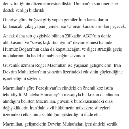
deniz trafiğinin düzenlenmesine ilişkin Umman’ın son önerisine
destek verdiği bildirildi.
Öneriye göre, boğaza giriş yapan gemiler İran karasularını
kullanacak, çıkış yapan gemiler ise Umman karasularından geçecek.
Ancak daha sert çizgisiyle bilinen Zülkadir, ABD’nin deniz
ablukasının ve “savaş kışkırtıcılığının” devam etmesi halinde
Hürmüz Boğazı’nın daha da kapatılacağını ve diğer stratejik geçiş
noktalarının da hedef alınabileceğini savundu.
Güvenlik uzmanı Roger Macmillan ise yaşanan gelişmelerin, İran
Devrim Muhafızları’nın yönetim üzerindeki etkisinin güçlendiğine
işaret ettiğini söyledi.
Macmillan’a göre Pezeşkiyan’ın elindeki en önemli koz istifa
tehdidiydi. Mücteba Hamaney’in mesajıyla bu kozun da elinden
alındığını belirten Macmillan, güvenlik bürokrasisindeki olası
değişikliklerin İran’daki sivil hükümetin müzakere süreçleri
üzerindeki etkisinin azaltıldığını gösterdiğini ifade etti.
Macmillan, gelişmelerin Devrim Muhafızları içerisindeki sertlik