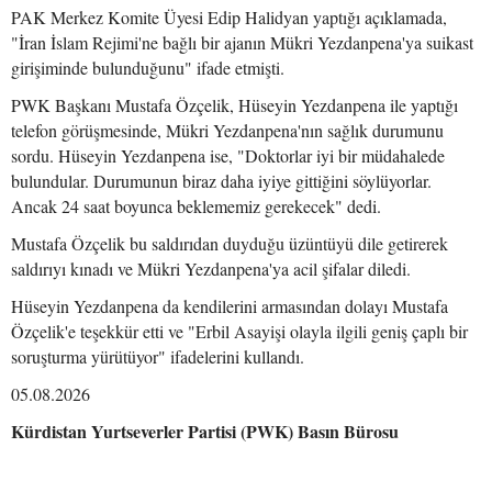
PAK Merkez Komite Üyesi Edip Halidyan yaptığı açıklamada,
"İran İslam Rejimi'ne bağlı bir ajanın Mükri Yezdanpena'ya suikast
girişiminde bulunduğunu" ifade etmişti.
PWK Başkanı Mustafa Özçelik, Hüseyin Yezdanpena ile yaptığı
telefon görüşmesinde, Mükri Yezdanpena'nın sağlık durumunu
sordu. Hüseyin Yezdanpena ise, "Doktorlar iyi bir müdahalede
bulundular. Durumunun biraz daha iyiye gittiğini söylüyorlar.
Ancak 24 saat boyunca beklememiz gerekecek" dedi.
Mustafa Özçelik bu saldırıdan duyduğu üzüntüyü dile getirerek
saldırıyı kınadı ve Mükri Yezdanpena'ya acil şifalar diledi.
Hüseyin Yezdanpena da kendilerini armasından dolayı Mustafa
Özçelik'e teşekkür etti ve "Erbil Asayişi olayla ilgili geniş çaplı bir
soruşturma yürütüyor" ifadelerini kullandı.
05.08.2026
Kürdistan Yurtseverler Partisi (PWK) Basın Bürosu