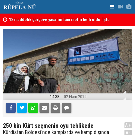
kanı
12 maddelik çerçeve yasanın tam metni belli oldu: İşte
İran’da Pez
tü
tam metin!
14:38
02 Ekim 2019
250 bin Kürt seçmenin oyu tehlikede
A+
Kürdistan Bölgesi’nde kamplarda ve kamp dışında
A-