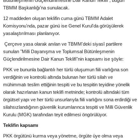
Bütünleşmenin Güçlendirilmesine Dair Kanun Teklifi”, bugün
TBMM Başkanlığı’na sunulacak.
12 maddeden oluşan teklifin cuma günü TBMM Adalet
Komisyonu'nda, pazar günü ise Genel Kurul'da görüşülerek
yasalaştırılması planlanıyor.
Çerçeve yasa olarak anılan ve TBMM'deki siyasî partilere
sunulan "Milli Dayanışma ve Toplumsal Bütünleşmenin
Güçlendirilmesine Dair Kanun Teklifi"nin kapsamı ise şöyle:
PKK ve bununla bağlantılı her türlü oluşumun fiili varlığına son
verdiğinin ve kontrolü altında bulunan her türlü silah ve
mühimmatı teslim ettiğinin tespiti ve bu tespitin teyidine yönelik
olarak hazırlanan kanun teklifi metninde; kontrolü altındaki tüm
örgütsel yapı ve her türlü unsurlarıyla fiili varlığını sona erdirdiği ve
silahsızlandığının güvenlik kurumlarınca tespiti ve Milli Güvenlik
Kurulu (MGK) tarafından teyit edilmesi öngörülüyor.
Teklifin kapsamı
PKK örgütünü kurma veya yönetme, örgüte üye olma veya