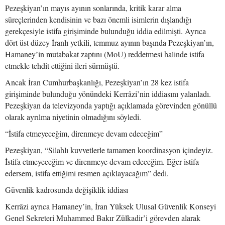
Pezeşkiyan’ın mayıs ayının sonlarında, kritik karar alma
süreçlerinden kendisinin ve bazı önemli isimlerin dışlandığı
gerekçesiyle istifa girişiminde bulunduğu iddia edilmişti. Ayrıca
dört üst düzey İranlı yetkili, temmuz ayının başında Pezeşkiyan’ın,
Hamaney’in mutabakat zaptını (MoU) reddetmesi halinde istifa
etmekle tehdit ettiğini ileri sürmüştü.
Ancak İran Cumhurbaşkanlığı, Pezeşkiyan’ın 28 kez istifa
girişiminde bulunduğu yönündeki Kerrâzi’nin iddiasını yalanladı.
Pezeşkiyan da televizyonda yaptığı açıklamada görevinden gönüllü
olarak ayrılma niyetinin olmadığını söyledi.
“İstifa etmeyeceğim, direnmeye devam edeceğim”
Pezeşkiyan, “Silahlı kuvvetlerle tamamen koordinasyon içindeyiz.
İstifa etmeyeceğim ve direnmeye devam edeceğim. Eğer istifa
edersem, istifa ettiğimi resmen açıklayacağım” dedi.
Güvenlik kadrosunda değişiklik iddiası
Kerrâzi ayrıca Hamaney’in, İran Yüksek Ulusal Güvenlik Konseyi
Genel Sekreteri Muhammed Bakır Zülkadir’i görevden alarak