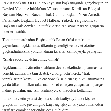
Irak Başbakanı Ali Falih ez-Zeydi'nin başkanlığında gerçekleştirilen
Devleti Yönetme İttifakı'nın 37. toplantısına Kürdistan Bölgesi
Başkanı Neçirvan Barzani, Irak Cumhurbaşkanı Nizar Amedi,
Parlamento Başkanı Heybet Halbusi, Yüksek Yargı Konseyi
Başkanı Faik Zeydan ile ittifakı oluşturan siyasi parti ve grupların
liderleri katıldı.
Toplantının ardından Başbakanlık Basın Ofisi tarafından
yayımlanan açıklamada, ülkenin güvenliği ve devlet otoritesinin
güçlendirilmesine yönelik alınan kararlar kamuoyuyla paylaşıldı.
"Silah sadece devletin elinde olmalı"
Açıklamada, hükümetin silahların devlet tekelinde toplanmasına
yönelik adımlarına tam destek verildiği belirtilerek, "Irak
topraklarının komşu ülkelere yönelik saldırılar için kullanılmasına
ya da ülkenin halkın çıkarına hizmet etmeyen çatışmaların parçası
haline getirilmesine izin verilmeyecek" ifadeleri kullanıldı.
İttifak, devletin yetkisi dışında silahlı faaliyet yürüten kişi ve
grupların "ülke güvenliğine karşı suç işleyen ve yasayı ihlal eden
taraflar" olarak değerlendirileceğini bildirdi.