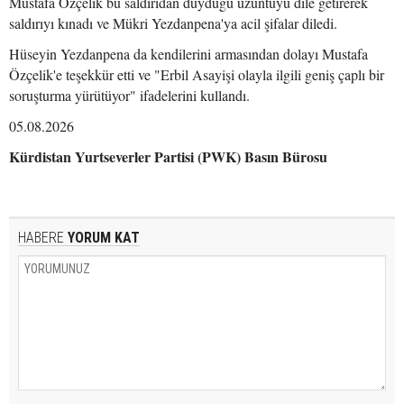
Mustafa Özçelik bu saldırıdan duyduğu üzüntüyü dile getirerek
saldırıyı kınadı ve Mükri Yezdanpena'ya acil şifalar diledi.
Hüseyin Yezdanpena da kendilerini armasından dolayı Mustafa
Özçelik'e teşekkür etti ve "Erbil Asayişi olayla ilgili geniş çaplı bir
soruşturma yürütüyor" ifadelerini kullandı.
05.08.2026
Kürdistan Yurtseverler Partisi (PWK) Basın Bürosu
HABERE
YORUM KAT