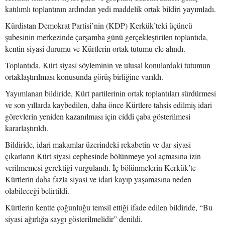
katılımlı toplantının ardından yedi maddelik ortak bildiri yayımladı.
Kürdistan Demokrat Partisi’nin (KDP) Kerkük’teki üçüncü
şubesinin merkezinde çarşamba günü gerçekleştirilen toplantıda,
kentin siyasi durumu ve Kürtlerin ortak tutumu ele alındı.
Toplantıda, Kürt siyasi söyleminin ve ulusal konulardaki tutumun
ortaklaştırılması konusunda görüş birliğine varıldı.
Yayımlanan bildiride, Kürt partilerinin ortak toplantıları sürdürmesi
ve son yıllarda kaybedilen, daha önce Kürtlere tahsis edilmiş idari
görevlerin yeniden kazanılması için ciddi çaba gösterilmesi
kararlaştırıldı.
Bildiride, idari makamlar üzerindeki rekabetin ve dar siyasi
çıkarların Kürt siyasi cephesinde bölünmeye yol açmasına izin
verilmemesi gerektiği vurgulandı. İç bölünmelerin Kerkük’te
Kürtlerin daha fazla siyasi ve idari kayıp yaşamasına neden
olabileceği belirtildi.
Kürtlerin kentte çoğunluğu temsil ettiği ifade edilen bildiride, “Bu
siyasi ağırlığa saygı gösterilmelidir” denildi.