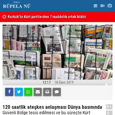
Kerkük’te Kürt partilerden 7 maddelik ortak bildiri
Irak: Silah
12:17
18 Ekim 2019
120 saatlik ateşkes anlaşması Dünya basınında
A+
Güvenli Bölge tesis edilmesi ve bu süreçte Kürt
A-