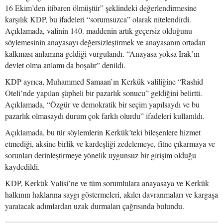
16 Ekim’den itibaren ölmüştür” şeklindeki değerlendirmesine
karşılık KDP, bu ifadeleri “sorumsuzca” olarak nitelendirdi.
Açıklamada, valinin 140. maddenin artık geçersiz olduğunu
söylemesinin anayasayı değersizleştirmek ve anayasanın ortadan
kalkması anlamına geldiği vurgulandı. “Anayasa yoksa Irak’ın
devlet olma anlamı da boşalır” denildi.
KDP ayrıca, Muhammed Samaan’ın Kerkük valiliğine “Rashid
Oteli’nde yapılan şüpheli bir pazarlık sonucu” geldiğini belirtti.
Açıklamada, “Özgür ve demokratik bir seçim yapılsaydı ve bu
pazarlık olmasaydı durum çok farklı olurdu” ifadeleri kullanıldı.
Açıklamada, bu tür söylemlerin Kerkük’teki bileşenlere hizmet
etmediği, aksine birlik ve kardeşliği zedelemeye, fitne çıkarmaya ve
sorunları derinleştirmeye yönelik uygunsuz bir girişim olduğu
kaydedildi.
KDP, Kerkük Valisi’ne ve tüm sorumlulara anayasaya ve Kerkük
halkının haklarına saygı göstermeleri, akılcı davranmaları ve kargaşa
yaratacak adımlardan uzak durmaları çağrısında bulundu.