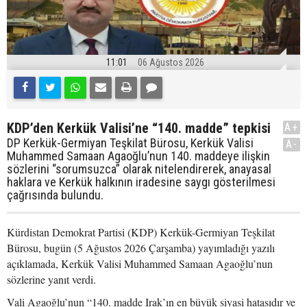
11:01
06 Ağustos 2026
KDP’den Kerkük Valisi’ne “140. madde” tepkisi
A+
DP Kerkük-Germiyan Teşkilat Bürosu, Kerkük Valisi
A-
Muhammed Samaan Agaoğlu’nun 140. maddeye ilişkin
sözlerini “sorumsuzca” olarak nitelendirerek, anayasal
haklara ve Kerkük halkının iradesine saygı gösterilmesi
çağrısında bulundu.
Kürdistan Demokrat Partisi (KDP) Kerkük-Germiyan Teşkilat
Bürosu, bugün (5 Ağustos 2026 Çarşamba) yayımladığı yazılı
açıklamada, Kerkük Valisi Muhammed Samaan Agaoğlu’nun
sözlerine yanıt verdi.
Vali Agaoğlu’nun “140. madde Irak’ın en büyük siyasi hatasıdır ve