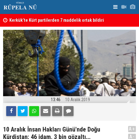
Kerkük’te Kürt partilerden 7 maddelik ortak bildiri
Irak: Silah
13:46
10 Aralık 2019
10 Aralık İnsan Hakları Günü'nde Doğu
A+
Kürdistan: 46 idam, 3 bin gözaltı...
A-