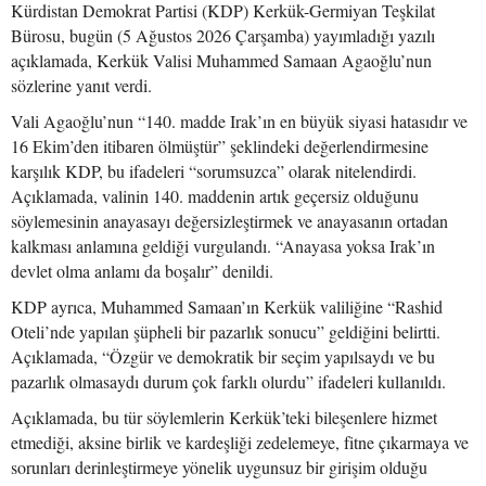
Kürdistan Demokrat Partisi (KDP) Kerkük-Germiyan Teşkilat
Bürosu, bugün (5 Ağustos 2026 Çarşamba) yayımladığı yazılı
açıklamada, Kerkük Valisi Muhammed Samaan Agaoğlu’nun
sözlerine yanıt verdi.
Vali Agaoğlu’nun “140. madde Irak’ın en büyük siyasi hatasıdır ve
16 Ekim’den itibaren ölmüştür” şeklindeki değerlendirmesine
karşılık KDP, bu ifadeleri “sorumsuzca” olarak nitelendirdi.
Açıklamada, valinin 140. maddenin artık geçersiz olduğunu
söylemesinin anayasayı değersizleştirmek ve anayasanın ortadan
kalkması anlamına geldiği vurgulandı. “Anayasa yoksa Irak’ın
devlet olma anlamı da boşalır” denildi.
KDP ayrıca, Muhammed Samaan’ın Kerkük valiliğine “Rashid
Oteli’nde yapılan şüpheli bir pazarlık sonucu” geldiğini belirtti.
Açıklamada, “Özgür ve demokratik bir seçim yapılsaydı ve bu
pazarlık olmasaydı durum çok farklı olurdu” ifadeleri kullanıldı.
Açıklamada, bu tür söylemlerin Kerkük’teki bileşenlere hizmet
etmediği, aksine birlik ve kardeşliği zedelemeye, fitne çıkarmaya ve
sorunları derinleştirmeye yönelik uygunsuz bir girişim olduğu