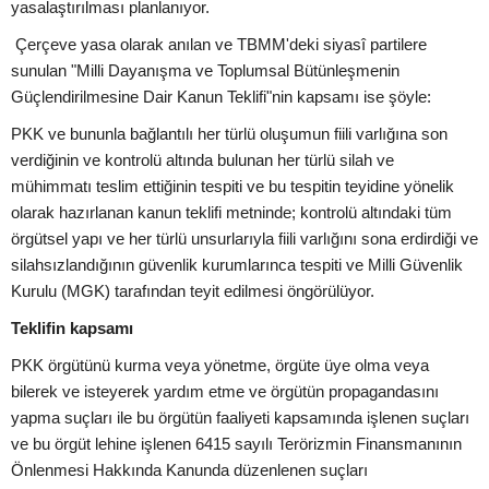
yasalaştırılması planlanıyor.
Çerçeve yasa olarak anılan ve TBMM'deki siyasî partilere
sunulan "Milli Dayanışma ve Toplumsal Bütünleşmenin
Güçlendirilmesine Dair Kanun Teklifi"nin kapsamı ise şöyle:
PKK ve bununla bağlantılı her türlü oluşumun fiili varlığına son
verdiğinin ve kontrolü altında bulunan her türlü silah ve
mühimmatı teslim ettiğinin tespiti ve bu tespitin teyidine yönelik
olarak hazırlanan kanun teklifi metninde; kontrolü altındaki tüm
örgütsel yapı ve her türlü unsurlarıyla fiili varlığını sona erdirdiği ve
silahsızlandığının güvenlik kurumlarınca tespiti ve Milli Güvenlik
Kurulu (MGK) tarafından teyit edilmesi öngörülüyor.
Teklifin kapsamı
PKK örgütünü kurma veya yönetme, örgüte üye olma veya
bilerek ve isteyerek yardım etme ve örgütün propagandasını
yapma suçları ile bu örgütün faaliyeti kapsamında işlenen suçları
ve bu örgüt lehine işlenen 6415 sayılı Terörizmin Finansmanının
Önlenmesi Hakkında Kanunda düzenlenen suçları