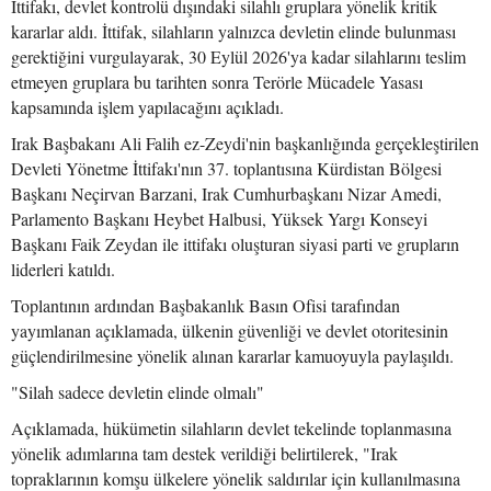
İttifakı, devlet kontrolü dışındaki silahlı gruplara yönelik kritik
kararlar aldı. İttifak, silahların yalnızca devletin elinde bulunması
gerektiğini vurgulayarak, 30 Eylül 2026'ya kadar silahlarını teslim
etmeyen gruplara bu tarihten sonra Terörle Mücadele Yasası
kapsamında işlem yapılacağını açıkladı.
Irak Başbakanı Ali Falih ez-Zeydi'nin başkanlığında gerçekleştirilen
Devleti Yönetme İttifakı'nın 37. toplantısına Kürdistan Bölgesi
Başkanı Neçirvan Barzani, Irak Cumhurbaşkanı Nizar Amedi,
Parlamento Başkanı Heybet Halbusi, Yüksek Yargı Konseyi
Başkanı Faik Zeydan ile ittifakı oluşturan siyasi parti ve grupların
liderleri katıldı.
Toplantının ardından Başbakanlık Basın Ofisi tarafından
yayımlanan açıklamada, ülkenin güvenliği ve devlet otoritesinin
güçlendirilmesine yönelik alınan kararlar kamuoyuyla paylaşıldı.
"Silah sadece devletin elinde olmalı"
Açıklamada, hükümetin silahların devlet tekelinde toplanmasına
yönelik adımlarına tam destek verildiği belirtilerek, "Irak
topraklarının komşu ülkelere yönelik saldırılar için kullanılmasına