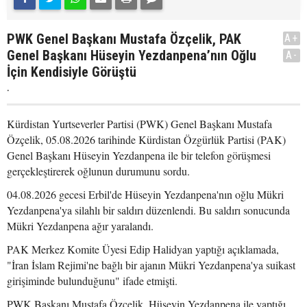
PWK Genel Başkanı Mustafa Özçelik, PAK
A+
Genel Başkanı Hüseyin Yezdanpena’nın Oğlu
A-
İçin Kendisiyle Görüştü
.
Kürdistan Yurtseverler Partisi (PWK) Genel Başkanı Mustafa
Özçelik, 05.08.2026 tarihinde Kürdistan Özgürlük Partisi (PAK)
Genel Başkanı Hüseyin Yezdanpena ile bir telefon görüşmesi
gerçekleştirerek oğlunun durumunu sordu.
04.08.2026 gecesi Erbil'de Hüseyin Yezdanpena'nın oğlu Mükri
Yezdanpena'ya silahlı bir saldırı düzenlendi. Bu saldırı sonucunda
Mükri Yezdanpena ağır yaralandı.
PAK Merkez Komite Üyesi Edip Halidyan yaptığı açıklamada,
"İran İslam Rejimi'ne bağlı bir ajanın Mükri Yezdanpena'ya suikast
girişiminde bulunduğunu" ifade etmişti.
PWK Başkanı Mustafa Özçelik, Hüseyin Yezdanpena ile yaptığı