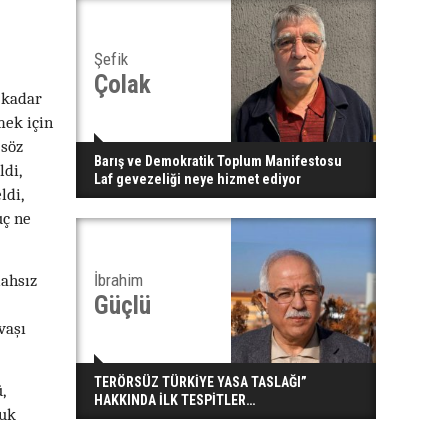
Şefik
Çolak
 kadar
mek için
 söz
Barış ve Demokratik Toplum Manifestosu
di,
Laf gevezeliği neye hizmet ediyor
ldi,
uç ne
lahsız
İbrahim
Güçlü
vaşı
TERÖRSÜZ TÜRKİYE YASA TASLAĞI”
,
HAKKINDA İLK TESPİTLER…
çuk