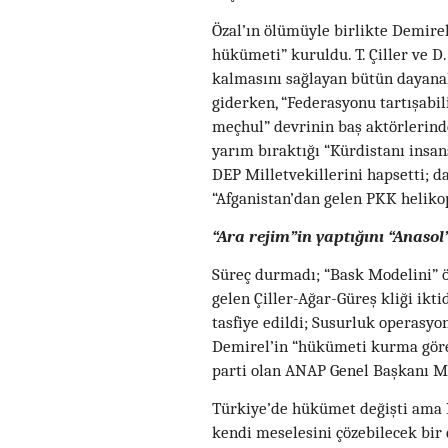
Özal’ın ölümüyle birlikte Demirel
hükümeti” kuruldu. T. Çiller ve D
kalmasını sağlayan bütün dayanakl
giderken, “Federasyonu tartışabili
meçhul” devrinin baş aktörlerinden
yarım bıraktığı “Kürdistanı insa
DEP Milletvekillerini hapsetti; 
“Afganistan’dan gelen PKK heliko
“Ara rejim”in yaptığını “Anaso
Süreç durmadı; “Bask Modelini” ön
gelen Çiller-Ağar-Güreş kliği ikt
tasfiye edildi; Susurluk operasyon
Demirel’in “hükümeti kurma görev
parti olan ANAP Genel Başkanı M
Türkiye’de hükümet değişti ama K
kendi meselesini çözebilecek bir 