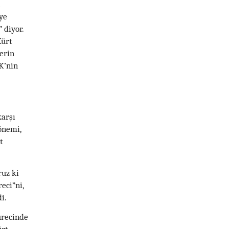
ye
 diyor.
Kürt
lerin
K’nin
karşı
önemi,
t
ruz ki
eci”ni,
i.
ürecinde