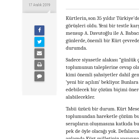
17 Aralık 2019
Kürtlerin, son 35 yıldır Türkiye’d
görüşleri oldu. Yeni bir testle ka
mensup A. Davutoğlu ile A. Babac
günlerde, önemli bir Kürt çevred
durumda.
Sadece siyasetle alakası “günlük 
toplumunun taleplerine cevap ola
kimi önemli şahsiyetler dahil gen
‘yeni bir açılım’ bekliyor. Bunlar
edebilecek bir çözüm biçimi önere
alabilecekler.
Tabii üzücü bir durum. Kürt Mesel
toplumundan hareketle çözüm bul
serapların oluşmasına katkıda bu
pek de öyle olacağı yok. Defalarca
anlamda Kürt milletinin yararına