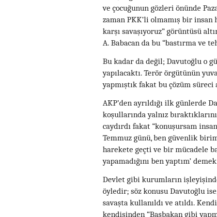
ve çocuğunun gözleri önünde Paza
zaman PKK’li olmamış bir insan ha
karşı savaşıyoruz” görüntüsü altı
A. Babacan da bu “bastırma ve te
Bu kadar da değil; Davutoğlu o gü
yapılacaktı. Terör örgütünün yuva
yapmıştık fakat bu çözüm süreci
AKP’den ayrıldığı ilk günlerde Da
koşullarında yalnız bıraktıkların
caydırdı fakat “konuşursam insan
Temmuz günü, ben güvenlik birim
harekete geçti ve bir mücadele b
yapamadığını ben yaptım’ demek 
Devlet gibi kurumların işleyişind
öyledir; söz konusu Davutoğlu ise,
savaşta kullanıldı ve atıldı. Kend
kendisinden “Başbakan gibi yapm