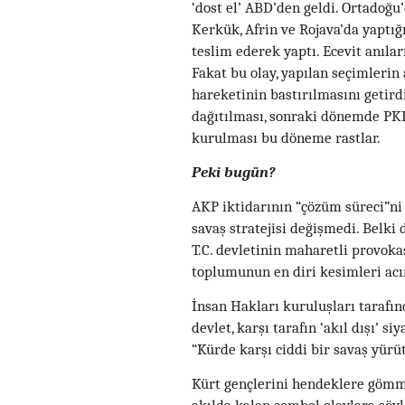
‘dost el’ ABD’den geldi. Ortadoğ
Kerkük, Afrin ve Rojava’da yaptı
teslim ederek yaptı. Ecevit anıla
Fakat bu olay, yapılan seçimleri
hareketinin bastırılmasını getirdi
dağıtılması, sonraki dönemde PKK
kurulması bu döneme rastlar.
Peki bugün?
AKP iktidarının “çözüm süreci”ni 
savaş stratejisi değişmedi. Belk
T.C. devletinin maharetli provoka
toplumunun en diri kesimleri acım
İnsan Hakları kuruluşları tarafı
devlet, karşı tarafın ‘akıl dışı’ s
“Kürde karşı ciddi bir savaş yürü
Kürt gençlerini hendeklere gömm