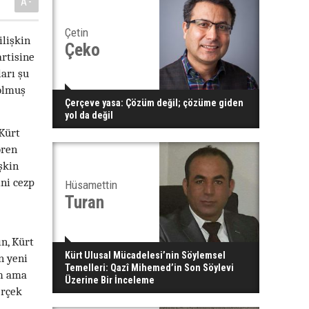
A-
Çetin
ilişkin
Çeko
artisine
arı şu
 olmuş
Çerçeve yasa: Çözüm değil; çözüme giden
yol da değil
 Kürt
ören
şkin
ini cezp
Hüsamettin
Turan
ın, Kürt
Kürt Ulusal Mücadelesi’nin Söylemsel
n yeni
Temelleri: Qazî Mihemed’in Son Söylevi
im ama
Üzerine Bir İnceleme
erçek