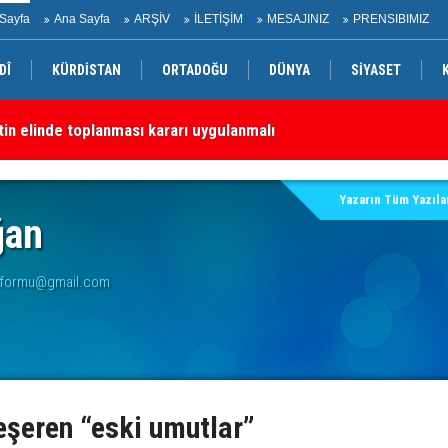
Sayfa
Ana Sayfa
ARŞİV
İLETİŞİM
MESAJINIZ
PRENSIBIMIZ
DÎ
KÜRDİSTAN
ORTADOĞU
DÜNYA
SİYASET
etin elinde toplanması kararı uygulanmalı
KD
tepkisi
Yazarın Tüm Yazılar
ğan
atformu@gmail.com
yeşeren “eski umutlar”