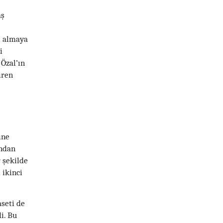
aş
ri almaya
i
 Özal’ın
iren
ine
ından
r şekilde
 ikinci
seti de
i. Bu