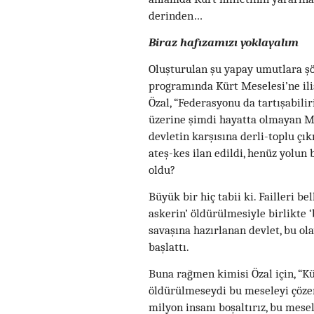
derinden…
Biraz hafızamızı yoklayalım
Oluşturulan şu yapay umutlara şö
programında Kürt Meselesi’ne ili
Özal, “Federasyonu da tartışabiliri
üzerine şimdi hayatta olmayan Ma
devletin karşısına derli-toplu çı
ateş-kes ilan edildi, henüz yolun 
oldu?
Büyük bir hiç tabii ki. Failleri be
askerin’ öldürülmesiyle birlikte 
savaşına hazırlanan devlet, bu ol
başlattı.
Buna rağmen kimisi Özal için, “Kü
öldürülmeseydi bu meseleyi çözer
milyon insanı boşaltırız, bu mesele