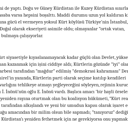
ni de yaptı. Doğu ve Güney Kürdistan ile Kuzey Kürdistan sınırla
asaba varsa hepsini boşalttı. Maddi durumu uzun yol kaldıran k
una gücü el vermeyen yoksul Kürt köylüsü Türkiye’nin İstanbul, 
 Doğal olarak ekseriyeti asimile oldu; olmayanlar “ortak vatan,
 bulmaya çalışıyorlar.
Kürt siyasetiyle kıyaslanamayacak kadar güçlü olan Devlet, yüks
an kazanmak için işini ciddiye aldı; Kürtlerin gözünde “iyi” olan
darbesi tarafından “mağdur” edilmiş “demokrasi kahramanı” Dem
el’in yanında, Kürtlerin parti olarak seçime katılıp kendileri
varlığını tehlikeye atmayı yeğleyeceğini söyleyen, rejimin kuruc
. İnönü’nün oğlu E. İnönü vardı. Başlıca amacı ‘bir hayli örsele
 yeniden rayına oturtmak olan bu koalisyon hükümeti, “Kürt real
t tarafından alkışlandı ve yeni bir umudun kapısı olarak işaret e
uğu amacından bir milim olsun bile sapmadı; ”tanıyoruz” dediği
e Kürdistan’ı yeniden fethetmek için ne gerekiyorsa onu yapma