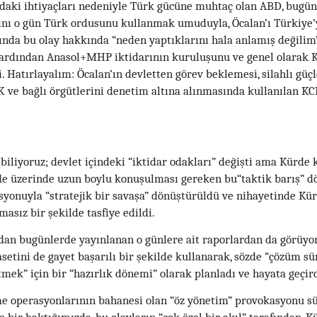
u’daki ihtiyaçları nedeniyle Türk gücüne muhtaç olan ABD, bugün
ğını o gün Türk ordusunu kullanmak umuduyla, Öcalan’ı Türkiye’
rında bu olay hakkında “neden yaptıklarını hala anlamış değilim”
n ardından Anasol+MHP iktidarının kuruluşunu ve genel olarak 
. Hatırlayalım: Öcalan’ın devletten görev beklemesi, silahlı güç
 ve bağlı örgütlerini denetim altına alınmasında kullanılan KC
biliyoruz; devlet içindeki “iktidar odakları” değişti ama Kürde 
i de üzerinde uzun boylu konuşulması gereken bu“taktik barış” d
syonuyla “stratejik bir savaşa” dönüştürüldü ve nihayetinde Kür
asız bir şekilde tasfiye edildi.
ndan bugünlerde yayınlanan o günlere ait raporlardan da görüyo
iyasetini de gayet başarılı bir şekilde kullanarak, sözde “çözüm sür
tmek” için bir “hazırlık dönemi” olarak planladı ve hayata geçird
e operasyonlarının bahanesi olan “öz yönetim” provokasyonu s