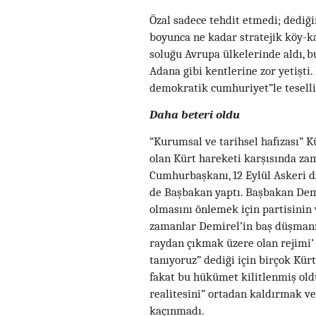
Özal sadece tehdit etmedi; dediği
boyunca ne kadar stratejik köy-k
soluğu Avrupa ülkelerinde aldı, b
Adana gibi kentlerine zor yetişti.
demokratik cumhuriyet”le teselli
Daha beteri oldu
“Kurumsal ve tarihsel hafızası” 
olan Kürt hareketi karşısında zam
Cumhurbaşkanı, 12 Eylül Askeri 
de Başbakan yaptı. Başbakan Demir
olmasını önlemek için partisinin 
zamanlar Demirel’in baş düşmanı İ
raydan çıkmak üzere olan rejimi’
tanıyoruz” dediği için birçok Kür
fakat bu hükümet kilitlenmiş old
realitesini” ortadan kaldırmak v
kaçınmadı.