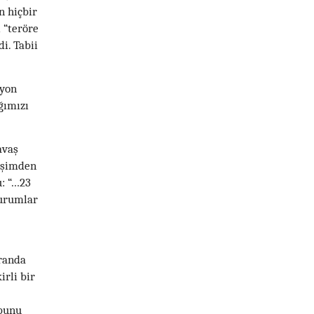
n hiçbir
 “teröre
i. Tabii
syon
ğımızı
avaş
rişimden
u: “…23
kurumlar
oranda
irli bir
 bunu