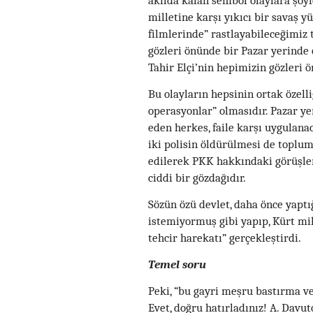
akılda kalan sembol olaylara şöyle
milletine karşı yıkıcı bir savaş y
filmlerinde” rastlayabileceğimiz 
gözleri önünde bir Pazar yerind
Tahir Elçi’nin hepimizin gözleri
Bu olayların hepsinin ortak özell
operasyonlar” olmasıdır. Pazar ye
eden herkes, faile karşı uygulana
iki polisin öldürülmesi de toplum
edilerek PKK hakkındaki görüşleri
ciddi bir gözdağıdır.
Sözün özü devlet, daha önce yaptı
istemiyormuş gibi yapıp, Kürt mi
tehcir harekatı” gerçekleştirdi.
Temel soru
Peki, “bu gayri meşru bastırma v
Evet, doğru hatırladınız! A. Davu