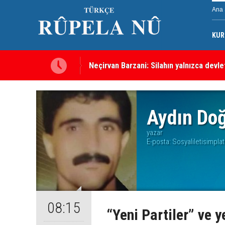
Ana 
KUR
Neçirvan Barzani: Silahın yalnızca devl
Kürdistan Hükümeti'nden Kor Mor gazı 
Aydın Do
yazar
E-posta:
Sosyaliletisimpl
08:15
“Yeni Partiler” ve 