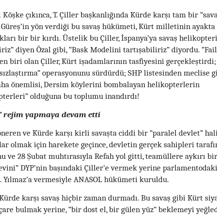
 Köşke çıkınca, T. Çiller başkanlığında Kürde karşı tam bir “sav
. Güreş’in yön verdiği bu savaş hükümeti, Kürt milletinin ayakta
arı bir bir kırdı. Üstelik bu Çiller, İspanya’ya savaş helikopte
riz” diyen Özal gibi, “Bask Modelini tartışabiliriz” diyordu. “Fail
 biri olan Çiller, Kürt işadamlarının tasfiyesini gerçekleştirdi;
nsızlaştırma” operasyonunu sürdürdü; SHP listesinden meclise g
daha önemlisi, Dersim köylerini bombalayan helikopterlerin
pterleri” olduğuna bu toplumu inandırdı!
l” rejim yapmaya devam etti
eren ve Kürde karşı kirli savaşta ciddi bir “paralel devlet” hal
idar olmak için harekete geçince, devletin gerçek sahipleri taraf
u ve 28 Şubat muhtırasıyla Refah yol gitti, teamüllere aykırı bi
ini” DYP’nin başındaki Çiller’e vermek yerine parlamentodaki
. Yılmaz’a vermesiyle ANASOL hükümeti kuruldu.
ürde karşı savaş hiçbir zaman durmadı. Bu savaş gibi Kürt siya
çare bulmak yerine, “bir dost el, bir gülen yüz” beklemeyi yeğled