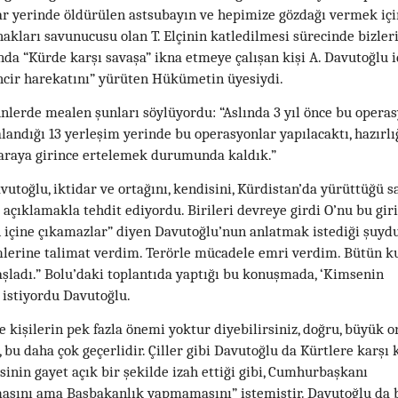
r yerinde öldürülen astsubayın ve hepimize gözdağı vermek içi
kları savunucusu olan T. Elçinin katledilmesi sürecinde bizleri
nda “Kürde karşı savaşa” ikna etmeye çalışan kişi A. Davutoğlu id
hcir harekatını” yürüten Hükümetin üyesiydi.
nlerde mealen şunları söylüyordu: “Aslında 3 yıl önce bu opera
landığı 13 yerleşim yerinde bu operasyonlar yapılacaktı, hazırlı
 araya girince ertelemek durumunda kaldık.”
vutoğlu, iktidar ve ortağını, kendisini, Kürdistan’da yürüttüğü s
ı açıklamakla tehdit ediyordu. Birileri devreye girdi O’nu bu gi
 içine çıkamazlar” diyen Davutoğlu’nun anlatmak istediği şuyd
lerine talimat verdim. Terörle mücadele emri verdim. Bütün 
aşladı.” Bolu’daki toplantıda yaptığı bu konuşmada, ‘Kimsenin
istiyordu Davutoğlu.
e kişilerin pek fazla önemi yoktur diyebilirsiniz, doğru, büyük 
 bu daha çok geçerlidir. Çiller gibi Davutoğlu da Kürtlere karşı k
isinin gayet açık bir şekilde izah ettiği gibi, Cumhurbaşkanı
asını ama Başbakanlık yapmamasını” istemiştir. Davutoğlu da