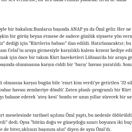
yle bir bakalım:Bunların başında ANAP ya da Özal gelir. Her ne
şkin bir görüş beyan etmese de sadece günlük siyasete yön ver
z” dediği için “Kürtlerin babası” ilan edildi. Hatırlanacaktır; bu
m Celal’in araya girmesiyle karşılıklı kalem-kravat hediye edil
kmak için önce bir takım Kürt hareketleri Lübnan’da bir araya ge
başında olunmasına karşın ciddi bir ‘barış’ havası yaratıldı. Son
lli olmasına karşın bugün bile ‘emri kim verdi’ye getirilen ’32 si
‘bahar havası zemheriye döndü’. Zaten planlı-programlı bir Kürt
ayı bahane ederek ‘ateş-kesi’ bozdu ve uzun yıllar sürecek bir sa
rt meselesinde tarihsel açılımı Özal yaptı, bu nedenle öldürüldü
di” dedi. Oysa “bütün doğu ve güneydoğu sınırı boyunca iki bu
 de biter, aklınızı başınıza alın” diyen de aynı Özal’dı.