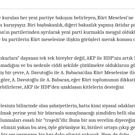
e kurulan her yeni partiye bakışını belirleyen, Kürt Meselesi’ne 
rşı karşıyayız. Biri başbakanlık, diğeri bakanlık yapmış iktidar p
an’ın partilerinden ayrılarak yeni parti kurmakla meşgul oldukl
e bu partilerin Kürt meselesine ilişkin görüşleri merak konusu
çıkarlara” dayanan tek tek bireyler değil, AKP ile HDP’nin artık
madığını ve bu nedenle ciddi şekilde çözülmekte olduklarını g
iş bir çevre, A. Davutoğlu ile A. Babacan’dan Kürt Meselesine ili
a göre, A. Davutoğlu ile A. Babacan, eğer Kürt toplumunun dikkat
bilirlerse, AKP ile HDP’den uzaklaşan kitlelerin desteğini
esinin bilincinde olan şahsiyetlerin, hatta kimi siyasal odaklar
mak yerine yeni bir hüsranla sonuçlanacağı şimdiden belli ola
lunmaları esaslı bir “trajedi”dir. Buna bir son verelim diyeceğ
 elimizi yakan bu ateş, öyle görünüyor ki, birileri ortaya çıkıp g
 bir ses vermezse, bir kez daha elimizi yakacak. Hem de daha