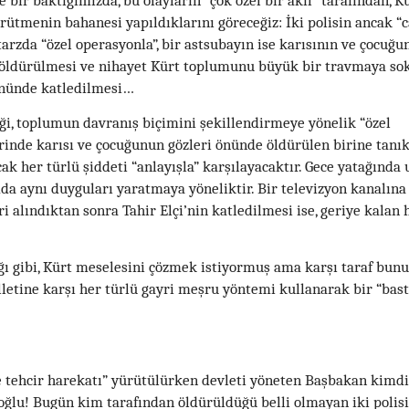
 bir baktığımızda, bu olayların “çok özel bir akıl” tarafından, K
ürütmenin bahanesi yapıldıklarını göreceğiz: İki polisin ancak “
tarzda “özel operasyonla”, bir astsubayın ise karısının ve çocuğ
e öldürülmesi ve nihayet Kürt toplumunu büyük bir travmaya so
 önünde katledilmesi…
iği, toplumun davranış biçimini şekillendirmeye yönelik “özel
rinde karısı ve çocuğunun gözleri önünde öldürülen birine tanık
cak her türlü şiddeti “anlayışla” karşılayacaktır. Gece yatağında
da aynı duyguları yaratmaya yöneliktir. Bir televizyon kanalına
 alındıktan sonra Tahir Elçi’nin katledilmesi ise, geriye kalan
ğı gibi, Kürt meselesini çözmek istiyormuş ama karşı taraf bunu
lletine karşı her türlü gayri meşru yöntemi kullanarak bir “bas
e tehcir harekatı” yürütülürken devleti yöneten Başbakan kimd
toğlu! Bugün kim tarafından öldürüldüğü belli olmayan iki polisi