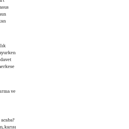
ürt
casus
unun
kan
lık
 uyurken
 davet
 herkese
tırma ve
i acaba?
n, karısı