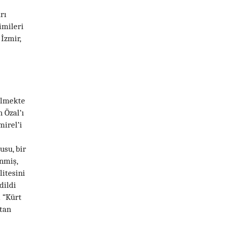
rı
imileri
İzmir,
elmekte
 Özal’ı
irel’i
usu, bir
nmiş,
itesini
dildi
 “Kürt
ktan