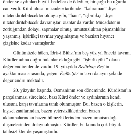
önder ve aydınları büyük bedeller de ödediler, bir çoğu bu uğurda
can verdi. Kürd ulusal mücadele tarihinde, “kahraman” diye
nitelendirilebilecekler olduğu gibi, “hain”, “işbirlikçi” diye
nitelendirilebilecek davranışları olanlar da vardır. Mücadelenin
zorluğundan dolayı, sapmalar olmuş, umutsuzluktan pişmanlıklar
yaşanmış, işbirlikçi tavırlar yaygınlaşmış ve bazıları hıyanet
çizgisine kadar varmışlardır.
Günümüzde hâlen, İdris-i Bitlisi’nin beş yüz yıl önceki tavrını,
Kürdler adına doğru bulanlar olduğu gibi, “işbirlikçilik” olarak
değerlendirenler de vardır. 19. yüzyılda
Bedirhan Bey
’in
ayaklanması sırasında, yeğeni
Êzdîn Şêr
’in tavrı da aynı şekilde
değerlendirilmektedir.
20. yüzyılın başında, Osmanlının son döneminde, Kürdistan’ın
parçalanması sürecinde, bazı Kürd önder ve aydınlarının kendi
ulusuna karşı tavırlarına tanık olunmuştur. Bu, bazen o kişilerin,
kişisel zaaflarından, bazen yetersizliklerinden bazen
aldanmalarından bazen bilmezliklerinden bazen umutsuzluğa
düşmelerinden dolayı olmuştur. Kürdler, bu konuda çok büyük
talihsizlikler de yaşamışlardır.