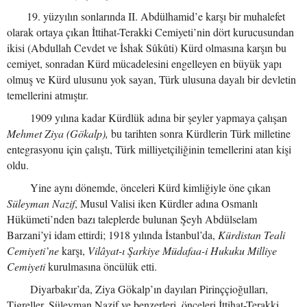
19. yüzyılın sonlarında II. Abdülhamid’e karşı bir muhalefet
olarak ortaya çıkan İttihat-Terakki Cemiyeti’nin dört kurucusundan
ikisi (Abdullah Cevdet ve İshak Sûkûti) Kürd olmasına karşın bu
cemiyet, sonradan Kürd mücadelesini engelleyen en büyük yapı
olmuş ve Kürd ulusunu yok sayan, Türk ulusuna dayalı bir devletin
temellerini atmıştır.
1909 yılına kadar Kürdlük adına bir şeyler yapmaya çalışan
Mehmet Ziya (Gökalp),
bu tarihten sonra Kürdlerin Türk milletine
entegrasyonu için çalıştı, Türk milliyetçiliğinin temellerini atan kişi
oldu.
Yine aynı dönemde, önceleri Kürd kimliğiyle öne çıkan
Süleyman Nazif
, Musul Valisi iken Kürdler adına Osmanlı
Hükümeti’nden bazı taleplerde bulunan Şeyh Abdülselam
Barzani’yi idam ettirdi; 1918 yılında İstanbul’da,
Kürdistan Teali
Cemiyeti’ne
karşı,
Vilâyat-ı Şarkiye Müdafaa-i Hukuku Milliye
Cemiyeti
kurulmasına öncülük etti.
Diyarbakır’da, Ziya Gökalp’ın dayıları Pirinççioğulları,
Tigreller, Süleyman Nazif ve benzerleri, önceleri İttihat-Terakki,