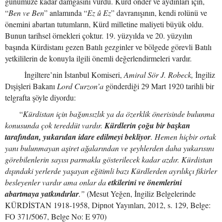
günümüze kadar damgasını vurdu. Kürd önder ve aydınları için,
“
Ben ve Ben
” anlamında “
Ez û Ez
” davranışının, kendi rolünü ve
önemini abartan tutumların, Kürd milletine maliyeti büyük oldu.
Bunun tarihsel örnekleri çoktur. 19. yüzyılda ve 20. yüzyılın
başında Kürdistanı gezen Batılı gezginler ve bölgede görevli Batılı
yetkililerin de konuyla ilgili önemli değerlendirmeleri vardır.
İngiltere’nin İstanbul Komiseri,
Amiral Sör J. Robeck,
İngiliz
Dışişleri Bakanı
Lord Curzon’a
gönderdiği
29 Mart 1920
tarihli bir
telgrafta şöyle diyordu:
“
Kürdistan için bağımsızlık ya da özerklik önerisinde bulunma
konusunda çok tereddüt vardır.
Kürdlerin çoğu bir başkan
tarafından, yukarıdan idare edilmeyi bekliyor
. Hemen hiçbir ortak
yanı bulunmayan aşiret ağalarından ve şeyhlerden daha yukarısını
görebilenlerin sayısı parmakla gösterilecek kadar azdır. Kürdistan
dışındaki yerlerde yaşayan eğitimli bazı Kürdlerden ayrılıkçı fikirler
besleyenler vardır ama onlar da
etkilerini ve önemlerini
abartmaya yatkındırlar
.”
(
Mesut Yeğen, İngiliz Belgelerinde
KÜRDİSTAN 1918-1958, Dipnot Yayınları, 2012, s. 129, Belge:
FO 371/5067, Belge No: E 970)