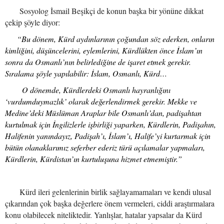
Sosyolog İsmail Beşikçi de konun başka bir yönüne dikkat
çekip şöyle diyor:
“Bu dönem, Kürd aydınlarının çoğundan söz ederken, onların
kimliğini, düşüncelerini, eylemlerini, Kürdlükten önce İslam’ın
sonra da Osmanlı’nın belirlediğine de işaret etmek gerekir.
Sıralama şöyle yapılabilir: İslam, Osmanlı, Kürd…
O dönemde, Kürdlerdeki Osmanlı hayranlığını
‘vurdumduymazlık’ olarak değerlendirmek gerekir. Mekke ve
Medine’deki Müslüman Araplar bile Osmanlı’dan, padişahtan
kurtulmak için İngilizlerle işbirliği yaparken, Kürdlerin, Padişahın,
Halifenin yanındayız, Padişah’ı, İslam’ı, Halife’yi kurtarmak için
bütün olanaklarımız seferber ederiz türü açılamalar yapmaları,
Kürdlerin, Kürdistan’ın kurtuluşuna hizmet etmemiştir.”
Kürd ileri gelenlerinin birlik sağlayamamaları ve kendi ulusal
çıkarından çok başka değerlere önem vermeleri, ciddi araştırmalara
konu olabilecek niteliktedir. Yanlışlar, hatalar yapsalar da Kürd