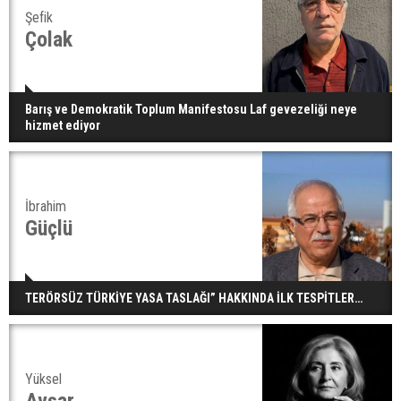
Şefik
Çolak
Barış ve Demokratik Toplum Manifestosu Laf gevezeliği neye
hizmet ediyor
İbrahim
Güçlü
TERÖRSÜZ TÜRKİYE YASA TASLAĞI” HAKKINDA İLK TESPİTLER…
Yüksel
Avşar