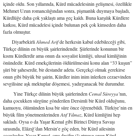
içinde oldu. Son yıllarında, Kürd mücadelesinin gelişmesi, özellikle
Mehmet Uzun romancılığından sonra, pişmanlık duymaya başladı,
Kürdlüğe daha çok yaklaştı ama geç kaldı. Buna karşılık Kürdlere
katkısı, Kürd mücadelesi içinde bulunan pek çok kimseden daha
fazla olmuştur.
Diyarbekirli
Ahmed Arif
de herkesin kabul edebileceği gibi,
Türkçe dilinin en büyük şairlerindendir. Şiirlerinde konunun bir
kısmı Kürdlerdir ama onun da sosyalist kimliği, ulusal kimliğinin
önündedir. Kürd emekçilerinin öldürülmesini konu alan “33 kuşun”
şiiri bir şaheserdir, bir destandır adeta. Gerçekçi olmak gerekirse
onun gibi büyük bir şairin, Kürdler inim inim inlerken cezaevinden
sevgilisine aşk mektuplar döşemesi, yadırganacak bir durumdur.
Yine Türkçe dilinin büyük şairlerinden
Cemal Süreyya’
nın,
daha çocukken sürgüne gönderilen Dersimli bir Kürd olduğunu,
kamuoyu, ölümünden kısa bir süre önce öğrenebildi. Türkiye’nin en
büyük film yönetmenlerinden
Atıf Yılmaz
, Kürd kimliğini hep
sakladı. Oysa o da Yaşar Kemal gibi Birinci Dünya Savaşı
sırasında, Elâzığ’dan Mersin’e göç eden, bir Kürd ailesinin
çocuğudur. Yaşar Kemal, onu deşifre (!) etmese onun Kürd