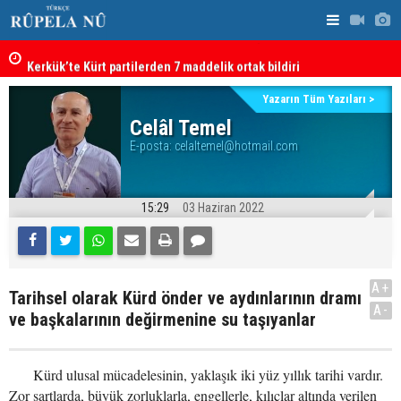
Kerkük’te Kürt partilerden 7 maddelik ortak bildiri
Irak: Silah
Yazarın Tüm Yazıları >
Celâl Temel
E-posta:
celaltemel@hotmail.com
15:29
03 Haziran 2022
A+
Tarihsel olarak Kürd önder ve aydınlarının dramı
A-
ve başkalarının değirmenine su taşıyanlar
Kürd ulusal mücadelesinin, yaklaşık iki yüz yıllık tarihi vardır.
Zor şartlarda, büyük zorluklarla, engellerle, kılıçlar altında verilen