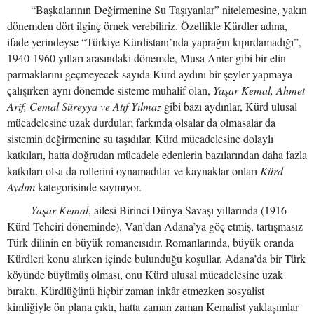
“Başkalarının Değirmenine Su Taşıyanlar” nitelemesine, yakın
dönemden dört ilginç örnek verebiliriz. Özellikle Kürdler adına,
ifade yerindeyse “Türkiye Kürdistanı’nda yaprağın kıpırdamadığı”,
1940-1960 yılları arasındaki dönemde, Musa Anter gibi bir elin
parmaklarını geçmeyecek sayıda Kürd aydını bir şeyler yapmaya
çalışırken aynı dönemde sisteme muhalif olan,
Yaşar Kemal, Ahmet
Arif, Cemal Süreyya ve Atıf Yılmaz
gibi bazı aydınlar, Kürd ulusal
mücadelesine uzak durdular; farkında olsalar da olmasalar da
sistemin değirmenine su taşıdılar. Kürd mücadelesine dolaylı
katkıları, hatta doğrudan mücadele edenlerin bazılarından daha fazla
katkıları olsa da rollerini oynamadılar ve kaynaklar onları
Kürd
Aydını
kategorisinde saymıyor.
Yaşar Kemal
, ailesi Birinci Dünya Savaşı yıllarında (1916
Kürd Tehciri döneminde), Van’dan Adana’ya göç etmiş, tartışmasız
Türk dilinin en büyük romancısıdır. Romanlarında, büyük oranda
Kürdleri konu alırken içinde bulunduğu koşullar, Adana’da bir Türk
köyünde büyümüş olması, onu Kürd ulusal mücadelesine uzak
bıraktı. Kürdlüğünü hiçbir zaman inkâr etmezken sosyalist
kimliğiyle ön plana çıktı, hatta zaman zaman Kemalist yaklaşımlar