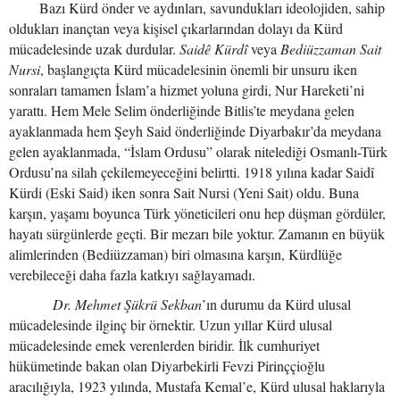
Bazı Kürd önder ve aydınları, savundukları ideolojiden, sahip
oldukları inançtan veya kişisel çıkarlarından dolayı da Kürd
mücadelesinde uzak durdular.
Saidê Kürdî
veya
Bediüzzaman Sait
Nursi
, başlangıçta Kürd mücadelesinin önemli bir unsuru iken
sonraları tamamen İslam’a hizmet yoluna girdi, Nur Hareketi’ni
yarattı. Hem Mele Selim önderliğinde Bitlis’te meydana gelen
ayaklanmada hem Şeyh Said önderliğinde Diyarbakır’da meydana
gelen ayaklanmada, “İslam Ordusu” olarak nitelediği Osmanlı-Türk
Ordusu’na silah çekilemeyeceğini belirtti. 1918 yılına kadar Saidî
Kürdi (Eski Said) iken sonra Sait Nursi (Yeni Sait) oldu. Buna
karşın, yaşamı boyunca Türk yöneticileri onu hep düşman gördüler,
hayatı sürgünlerde geçti. Bir mezarı bile yoktur. Zamanın en büyük
alimlerinden (Bediüzzaman) biri olmasına karşın, Kürdlüğe
verebileceği daha fazla katkıyı sağlayamadı.
Dr. Mehmet Şükrü Sekban
’ın durumu da Kürd ulusal
mücadelesinde ilginç bir örnektir. Uzun yıllar Kürd ulusal
mücadelesinde emek verenlerden biridir. İlk cumhuriyet
hükümetinde bakan olan Diyarbekirli Fevzi Pirinççioğlu
aracılığıyla, 1923 yılında, Mustafa Kemal’e, Kürd ulusal haklarıyla