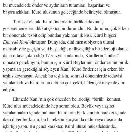
bu mücadelede önder ve aydınların tutumları, başarıları ve
başarısızlıkları, Kürd ulusunun geleceğinde belirleyici olmuştur.
Tarihsel olarak, Kürd önderlerin birlikte davranış
gösterememeleri, dikkat çekici bir durumdur. Bu durumu, çok erken
bir dönemde tespit edip bundan yakınan ilk kişi, Kürd bilgesi
Ehmedê Xanî
olmuştur. Dünyada, dini mensubiyetten ulusal
mensubiyete geçişin yeni başladığı, milliyetçiliğin bir ideoloji olarak
daha ortaya çıkmadığı 17 yüzyıl sonlarında, Kürdlerin “millet”
olmaları gerektiğini, bunun için Kürd Beylerinin, önderlerinin birlik
yapmaları gerektiğini söyleyen Xanî, Kürd önderler için erken bir
teşhis koymuştu. Ancak bu teşhisin, sonraki dönemlerde tedavisi
yapılamadı ve Kürdler bu dertten çok çekti, hâlen çekmeye devam
ediyor.
Ehmedê Xanî’nin çok önceden belirlediği “birlik” konusu,
Kürd ulus mücadelesinde hep sorun oldu. Beylik veya aşiret
yapılanmaları içinde bulunan Kürdlerin bir kısmı bir hareket içinde
iken diğer bir kısmı, bu hareketin karşısında oldu veya düşmanla
işbirliği yaptı. Bu genel karakter, Kürd ulusal mücadelesinde,