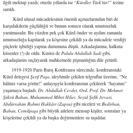
ilgili mektup yazdı; otuzlu yıllarda ise “
Kürdler Türk’tür!”
tezine
sarıldı.
Kürd ulusal mücadelesinin önemli açmazlarından biri de
karşıdakilerin güçlülüğü ve bunun sonucu olarak umutsuzluk
yaratmasıdır. Bu yüzden pek çok Kürd önder ve aydını zamanla
umutsuzluğa kapılarak ya köşesine çekildi ya da mücadele verdiği
güçlerle işbirliği yapma durumuna düştü. Arkadaşlarına, halkına
küsenler (!) de oldu. Kimisi de
Palulu Abdullah Sadi
gibi,
arkadaşlarını suçlayarak mahkemede pişmanlığını dile getirdi.
1919-1920 Paris Barış Konferansı sürecinde, konferanstaki
Kürd delegesi
Şerif Paşa
, aleyhinde çekilen telgraflar üzerine, “Ne
hâliniz varsa görün!” anlayışıyla konferanstan çekilerek “hayatını”
yaşamaya başladı.
Dr. Abdullah Cevdet, Ord. Prof. Dr. Mehmet
Şükrü Baban, Muhammed Mihri Hilav, Seyid Şefik Arvasi,
Abdürrahim Rahmi Hakkâri (Zapsu)
gibi niceleri ve
Bedirhan,
Baban, Cemilpaşa
gibi büyük ailelere mensup kişiler, sonraları ya
köşelerine çekildi ya da başka değirmenlere su taşıdılar.