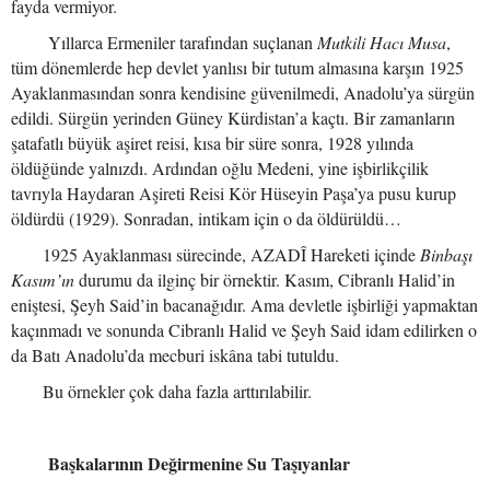
fayda vermiyor.
Yıllarca Ermeniler tarafından suçlanan
Mutkili Hacı Musa
,
tüm dönemlerde hep devlet yanlısı bir tutum almasına karşın 1925
Ayaklanmasından sonra kendisine güvenilmedi, Anadolu’ya sürgün
edildi. Sürgün yerinden Güney Kürdistan’a kaçtı. Bir zamanların
şatafatlı büyük aşiret reisi, kısa bir süre sonra, 1928 yılında
öldüğünde yalnızdı. Ardından oğlu Medeni, yine işbirlikçilik
tavrıyla Haydaran Aşireti Reisi Kör Hüseyin Paşa’ya pusu kurup
öldürdü (1929). Sonradan, intikam için o da öldürüldü…
1925 Ayaklanması sürecinde, AZADÎ Hareketi içinde
Binbaşı
Kasım’ın
durumu da ilginç bir örnektir. Kasım, Cibranlı Halid’in
eniştesi, Şeyh Said’in bacanağıdır. Ama devletle işbirliği yapmaktan
kaçınmadı ve sonunda Cibranlı Halid ve Şeyh Said idam edilirken o
da Batı Anadolu’da mecburi iskâna tabi tutuldu.
Bu örnekler çok daha fazla arttırılabilir.
Başkalarının Değirmenine Su Taşıyanlar