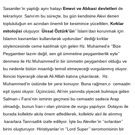
Sasaniler’in yaptığı aynı hatayı
Emevi ve Abbasi devletleri
de
tekrarlıyor. Sanırım bu süreçte, bu gün kendisine Alevi denen
toplululuğun en azından önemli bir kesimince yüceltilen,
Kırklar
mitolojisi
oluşuyor.
Ünsal Öztürk’ün
’’ İslam’dan korunmak için
İslamın kavramları kullanılarak uydurulan’’ dediği kırklar
söylencesinde ceme katılmak için gelen Hz. Muhamed’e ‘’Bize
Peygamber lazım değil, sen git ümmetine peygamberlik eyle’’
denmesi ile Hz.Muhammed’in bir ümmetin peygamberi olduğu ve
bu nedenle bütün insanlığı temsil etmeyeceği vurgulanmış oluyor.
İkincisi hiyerarşik olarak Ali Alllah katına çıkarılarak, Hz.
Muhammed’in üstünde bir yere konuyor. Buna rağmen,o cemaatin
eşit üyesi oluyor. Üçüncüsü, Ali’nin yanında yiyecek bulmaya giden
Salman-ı Farsi’nin isminin geçmesi bu cemaatin sadece Arap
olmadığı, bunun İran-i olan yönüne de vurgu yapılıyor. Dolayısı ile
burada kollektiv akıla önem atfedilerek, kollektiv akıl ile alınmış
kararlara Tanrısallık izafe ediliyor. İşte bu Aleviler’in ‘’sırlardan’’
birini oluşturuyor. Hiristiyanlar’ın ‘’Lord Super’’ seromonisinin bir