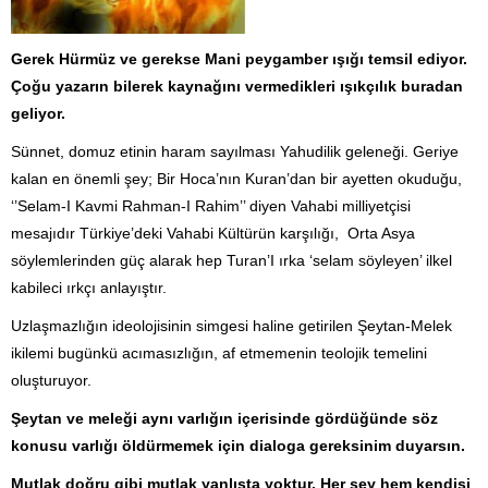
Gerek Hürmüz ve gerekse Mani peygamber ışığı temsil ediyor.
Çoğu yazarın bilerek kaynağını vermedikleri ışıkçılık buradan
geliyor.
Sünnet, domuz etinin haram sayılması Yahudilik geleneği. Geriye
kalan en önemli şey; Bir Hoca’nın Kuran’dan bir ayetten okuduğu,
‘’Selam-I Kavmi Rahman-I Rahim’’ diyen Vahabi milliyetçisi
mesajıdır Türkiye’deki Vahabi Kültürün karşılığı, Orta Asya
söylemlerinden güç alarak hep Turan’I ırka ‘selam söyleyen’ ilkel
kabileci ırkçı anlayıştır.
Uzlaşmazlığın ideolojisinin simgesi haline getirilen Şeytan-Melek
ikilemi bugünkü acımasızlığın, af etmemenin teolojik temelini
oluşturuyor.
Şeytan ve meleği aynı varlığın içerisinde gördüğünde söz
konusu varlığı öldürmemek için dialoga gereksinim duyarsın.
Mutlak doğru gibi mutlak yanlışta yoktur. Her şey hem kendisi