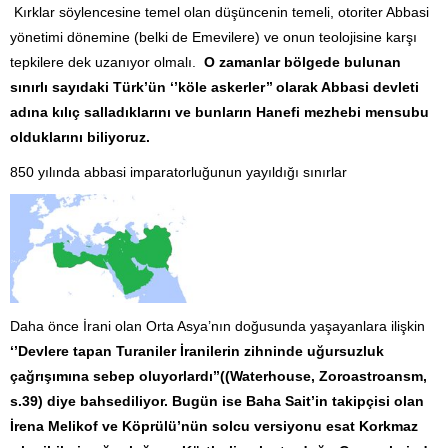
Kırklar söylencesine temel olan düşüncenin temeli, otoriter Abbasi
yönetimi dönemine (belki de Emevilere) ve onun teolojisine karşı
tepkilere dek uzanıyor olmalı.
O zamanlar bölgede bulunan
sınırlı sayıdaki Türk’ün ‘’köle askerler’’ olarak Abbasi devleti
adına kılıç salladıklarını ve bunların Hanefi mezhebi mensubu
olduklarını biliyoruz.
850 yılında abbasi imparatorluğunun yayıldığı sınırlar
Daha önce İrani olan Orta Asya’nın doğusunda yaşayanlara ilişkin
‘’Devlere tapan Turaniler İranilerin zihninde uğursuzluk
çağrışımına sebep oluyorlardı’’((Waterhouse, Zoroastroansm,
s.39) diye bahsediliyor. Bugün ise Baha Sait’in takipçisi olan
İrena Melikof ve Köprülü’nün solcu versiyonu esat Korkmaz