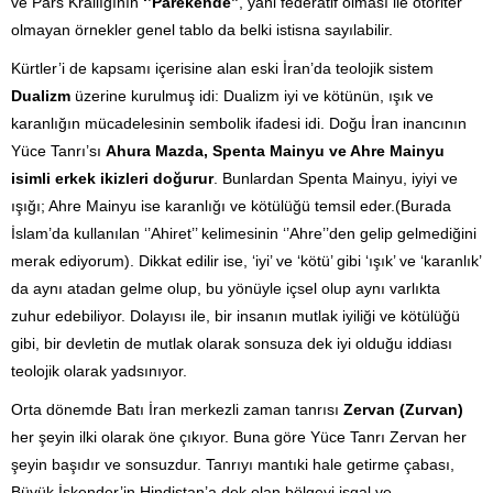
ve Pars Krallığının
‘’Parekende’’
, yani federatif olması ile otoriter
olmayan örnekler genel tablo da belki istisna sayılabilir.
Kürtler’i de kapsamı içerisine alan eski İran’da teolojik sistem
Dualizm
üzerine kurulmuş idi: Dualizm iyi ve kötünün, ışık ve
karanlığın mücadelesinin sembolik ifadesi idi. Doğu İran inancının
Yüce Tanrı’sı
Ahura Mazda, Spenta Mainyu ve Ahre Mainyu
isimli erkek ikizleri doğurur
. Bunlardan Spenta Mainyu, iyiyi ve
ışığı; Ahre Mainyu ise karanlığı ve kötülüğü temsil eder.(Burada
İslam’da kullanılan ‘’Ahiret’’ kelimesinin ‘’Ahre’’den gelip gelmediğini
merak ediyorum). Dikkat edilir ise, ‘iyi’ ve ‘kötü’ gibi ‘ışık’ ve ‘karanlık’
da aynı atadan gelme olup, bu yönüyle içsel olup aynı varlıkta
zuhur edebiliyor. Dolayısı ile, bir insanın mutlak iyiliği ve kötülüğü
gibi, bir devletin de mutlak olarak sonsuza dek iyi olduğu iddiası
teolojik olarak yadsınıyor.
Orta dönemde Batı İran merkezli zaman tanrısı
Zervan (Zurvan)
her şeyin ilki olarak öne çıkıyor. Buna göre Yüce Tanrı Zervan her
şeyin başıdır ve sonsuzdur. Tanrıyı mantıki hale getirme çabası,
Büyük İskender’in Hindistan’a dek olan bölgeyi işgal ve