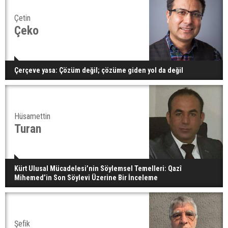
Çetin
Çeko
Çerçeve yasa: Çözüm değil; çözüme giden yol da değil
Hüsamettin
Turan
Kürt Ulusal Mücadelesi’nin Söylemsel Temelleri: Qazî
Mihemed’in Son Söylevi Üzerine Bir İnceleme
Şefik