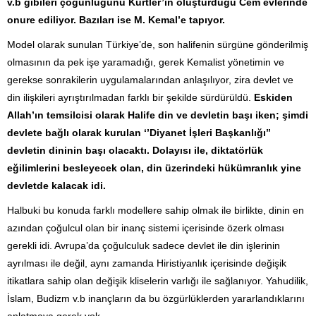
v.b gibileri çoğunluğunu Kürtler’in oluşturduğu Cem evlerinde
onure ediliyor. Bazıları ise M. Kemal’e tapıyor.
Model olarak sunulan Türkiye’de, son halifenin sürgüne gönderilmiş
olmasının da pek işe yaramadığı, gerek Kemalist yönetimin ve
gerekse sonrakilerin uygulamalarından anlaşılıyor, zira devlet ve
din ilişkileri ayrıştırılmadan farklı bir şekilde sürdürüldü.
Eskiden
Allah’ın temsilcisi olarak Halife din ve devletin başı iken; şimdi
devlete bağlı olarak kurulan ‘’Diyanet İşleri Başkanlığı’’
devletin dininin başı olacaktı. Dolayısı ile, diktatörlük
eğilimlerini besleyecek olan, din üzerindeki hükümranlık yine
devletde kalacak idi.
Halbuki bu konuda farklı modellere sahip olmak ile birlikte, dinin en
azından çoğulcul olan bir inanç sistemi içerisinde özerk olması
gerekli idi. Avrupa’da çoğulculuk sadece devlet ile din işlerinin
ayrılması ile değil, aynı zamanda Hiristiyanlık içerisinde değişik
itikatlara sahip olan değişik kliselerin varlığı ile sağlanıyor. Yahudilik,
İslam, Budizm v.b inançların da bu özgürlüklerden yararlandıklarını
anlatmaya gerek yok.