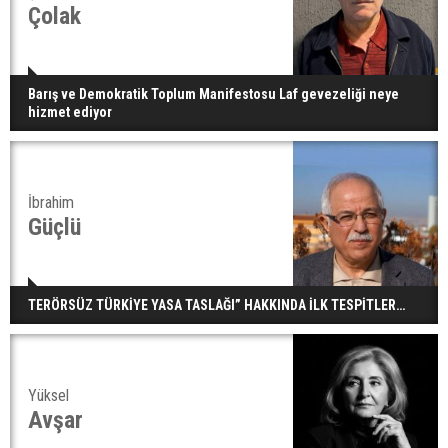
Çolak
Barış ve Demokratik Toplum Manifestosu Laf gevezeliği neye
hizmet ediyor
İbrahim
Güçlü
TERÖRSÜZ TÜRKİYE YASA TASLAĞI” HAKKINDA İLK TESPİTLER…
Yüksel
Avşar