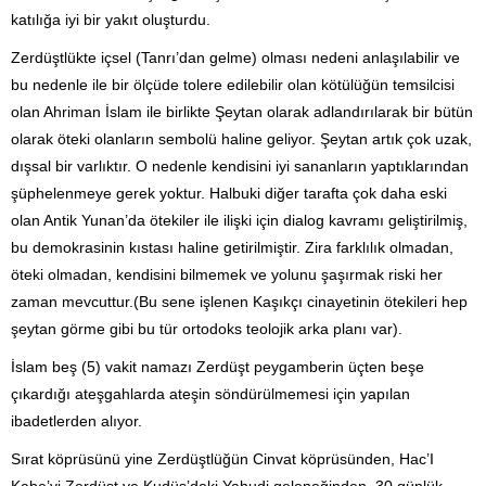
katılığa iyi bir yakıt oluşturdu.
Zerdüştlükte içsel (Tanrı’dan gelme) olması nedeni anlaşılabilir ve
bu nedenle ile bir ölçüde tolere edilebilir olan kötülüğün temsilcisi
olan Ahriman İslam ile birlikte Şeytan olarak adlandırılarak bir bütün
olarak öteki olanların sembolü haline geliyor. Şeytan artık çok uzak,
dışsal bir varlıktır. O nedenle kendisini iyi sananların yaptıklarından
şüphelenmeye gerek yoktur. Halbuki diğer tarafta çok daha eski
olan Antik Yunan’da ötekiler ile ilişki için dialog kavramı geliştirilmiş,
bu demokrasinin kıstası haline getirilmiştir. Zira farklılık olmadan,
öteki olmadan, kendisini bilmemek ve yolunu şaşırmak riski her
zaman mevcuttur.(Bu sene işlenen Kaşıkçı cinayetinin ötekileri hep
şeytan görme gibi bu tür ortodoks teolojik arka planı var).
İslam beş (5) vakit namazı Zerdüşt peygamberin üçten beşe
çıkardığı ateşgahlarda ateşin söndürülmemesi için yapılan
ibadetlerden alıyor.
Sırat köprüsünü yine Zerdüştlüğün Cinvat köprüsünden, Hac’I
Kabe’yi Zerdüşt ve Kudüs’deki Yahudi geleneğinden, 30 günlük