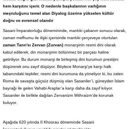
hem karşıtını içerir. O nedenle başkalarının varlığının
meşruluğunu temel alan Diyalog üzerine yükselen kültür
doğru ve evrensel olandır
Sasani İmparatorluğu dönemininde, mantıki çabanın sonucu olarak,
zaman mefhumu ile ilişki içerisinde mantıki çerçeveye oturtulan
zaman Tanrı’sı Zervan (Zurvan)
monarşinin resmi dini olarak
kabul edilerek, din monarşinin bölünmez bir parçası haline
getiriliyor. Bu durum monarşi ile birleşmiş dini kurumun prestijini
düşürerek onu zayıf düşüyor. Böylece Monarşi’ye karşı halk
tabanındaki tepkiler, resmi dini kurumuna da yöneliyor ki, bu zaten
Roma ile savaşta güçsüz düşmüş olan Sasaniler’i, güneyden İslam
bayrağı ile gelen Vahabi Araplar’a karşı daha da zayıf kılıyor.
Sasaniler ile birlikte dağılan Zervanizm Mithraizm’de korunak
buluyor.
Aşağıda 620 yılında II Khosrau döneminde Sasani