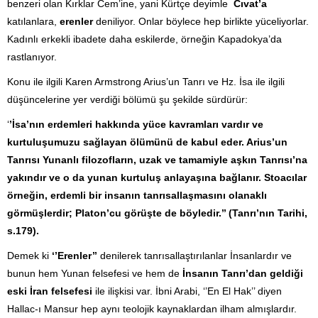
benzeri olan Kırklar Cem’ine, yani Kürtçe deyimle
Cıvat’a
katılanlara,
erenler
deniliyor. Onlar böylece hep birlikte yüceliyorlar.
Kadınlı erkekli ibadete daha eskilerde, örneğin Kapadokya’da
rastlanıyor.
Konu ile ilgili Karen Armstrong Arius’un Tanrı ve Hz. İsa ile ilgili
düşüncelerine yer verdiği bölümü şu şekilde sürdürür:
‘
’İsa’nın erdemleri hakkında yüce kavramları vardır ve
kurtuluşumuzu sağlayan ölümünü de kabul eder. Arius’un
Tanrısı Yunanlı filozofların, uzak ve tamamiyle aşkın Tanrısı’na
yakındır ve o da yunan kurtuluş anlayaşına bağlanır. Stoacılar
örneğin, erdemli bir insanın tanrısallaşmasını olanaklı
görmüşlerdir; Platon’cu görüşte de böyledir.’’ (Tanrı’nın Tarihi,
s.179).
Demek ki
‘’Erenler’’
denilerek tanrısallaştırılanlar İnsanlardır ve
bunun hem Yunan felsefesi ve hem de
İnsanın Tanrı’dan geldiği
eski İran felsefesi
ile ilişkisi var. İbni Arabi, ‘’En El Hak’’ diyen
Hallac-ı Mansur hep aynı teolojik kaynaklardan ilham almışlardır.