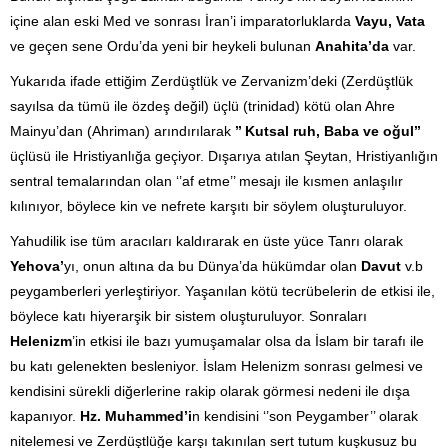
içine alan eski Med ve sonrası İran’i imparatorluklarda
Vayu, Vata
ve geçen sene Ordu’da yeni bir heykeli bulunan
Anahita’da
var.
Yukarıda ifade ettiğim Zerdüştlük ve Zervanizm’deki (Zerdüştlük
sayılsa da tümü ile özdeş değil) üçlü (trinidad) kötü olan Ahre
Mainyu’dan (Ahriman) arındırılarak
’’ Kutsal ruh, Baba ve oğul’’
üçlüsü ile Hristiyanlığa geçiyor. Dışarıya atılan Şeytan, Hristiyanlığın
sentral temalarından olan ‘’af etme’’ mesajı ile kısmen anlaşılır
kılınıyor, böylece kin ve nefrete karşıtı bir söylem oluşturuluyor.
Yahudilik ise tüm aracıları kaldırarak en üste yüce Tanrı olarak
Yehova’
yı, onun altına da bu Dünya’da hükümdar olan
Davut
v.b
peygamberleri yerleştiriyor. Yaşanılan kötü tecrübelerin de etkisi ile,
böylece katı hiyerarşik bir sistem oluşturuluyor. Sonraları
Helenizm
’in etkisi ile bazı yumuşamalar olsa da İslam bir tarafı ile
bu katı gelenekten besleniyor. İslam Helenizm sonrası gelmesi ve
kendisini sürekli diğerlerine rakip olarak görmesi nedeni ile dışa
kapanıyor.
Hz. Muhammed’i
n kendisini ‘’son Peygamber’’ olarak
nitelemesi ve Zerdüştlüğe karşı takınılan sert tutum kuşkusuz bu