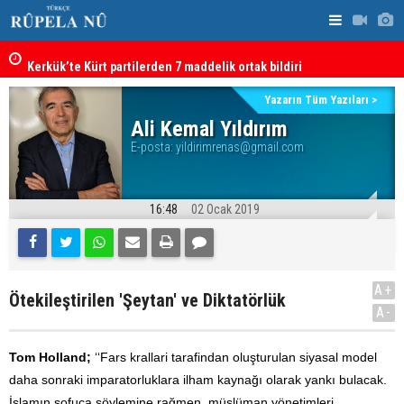
Kerkük’te Kürt partilerden 7 maddelik ortak bildiri
Irak: Silah
Yazarın Tüm Yazıları >
Ali Kemal Yıldırım
E-posta:
yildirimrenas@gmail.com
16:48
02 Ocak 2019
A+
Ötekileştirilen 'Şeytan' ve Diktatörlük
A-
Tom Holland;
‘‘Fars krallari tarafindan oluşturulan siyasal model
daha sonraki imparatorluklara ilham kaynağı olarak yankı bulacak.
İslamın sofuca söylemine rağmen, müslüman yönetimleri