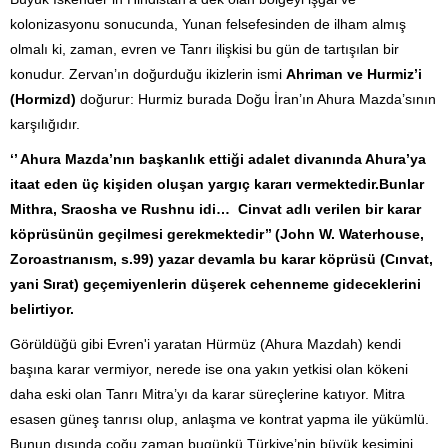
kolonizasyonu sonucunda, Yunan felsefesinden de ilham almış
olmalı ki, zaman, evren ve Tanrı ilişkisi bu gün de tartışılan bir
konudur. Zervan’ın doğurduğu ikizlerin ismi
Ahriman ve Hurmiz’i
(Hormizd)
doğurur: Hurmiz burada Doğu İran’ın Ahura Mazda’sının
karşılığıdır.
‘’
Ahura Mazda’nın başkanlık ettiği adalet divanında Ahura’ya
itaat eden üç kişiden oluşan yargıç kararı vermektedir.Bunlar
Mithra, Sraosha ve Rushnu idi… Cinvat adlı verilen bir karar
köprüsünün geçilmesi gerekmektedir’’ (John W. Waterhouse,
Zoroastrıanısm, s.99) yazar devamla bu karar köprüsü (Cınvat,
yani Sırat) geçemiyenlerin düşerek cehenneme gideceklerini
belirtiyor.
Görüldüğü gibi Evren'i yaratan Hürmüz (Ahura Mazdah) kendi
başına karar vermiyor, nerede ise ona yakın yetkisi olan kökeni
daha eski olan Tanrı Mitra’yı da karar süreçlerine katıyor. Mitra
esasen güneş tanrısı olup, anlaşma ve kontrat yapma ile yükümlü.
Bunun dışında çoğu zaman bugünkü Türkiye’nin büyük kesimini