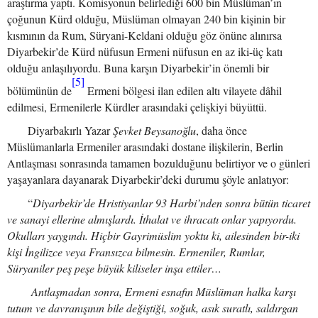
araştırma yaptı. Komisyonun belirlediği 600 bin Müslüman’ın
çoğunun Kürd olduğu, Müslüman olmayan 240 bin kişinin bir
kısmının da Rum, Süryani-Keldani olduğu göz önüne alınırsa
Diyarbekir’de Kürd nüfusun Ermeni nüfusun en az iki-üç katı
olduğu anlaşılıyordu. Buna karşın Diyarbekir’in önemli bir
[5]
bölümünün de
Ermeni bölgesi ilan edilen altı vilayete dâhil
edilmesi, Ermenilerle Kürdler arasındaki çelişkiyi büyüttü.
Diyarbakırlı Yazar
Şevket Beysanoğlu
, daha önce
Müslümanlarla Ermeniler arasındaki dostane ilişkilerin, Berlin
Antlaşması sonrasında tamamen bozulduğunu belirtiyor ve o günleri
yaşayanlara dayanarak Diyarbekir’deki durumu şöyle anlatıyor:
“
Diyarbekir’de Hristiyanlar 93 Harbi’nden sonra bütün ticaret
ve sanayi ellerine almışlardı. İthalat ve ihracatı onlar yapıyordu.
Okulları yaygındı. Hiçbir Gayrimüslim yoktu ki, ailesinden bir-iki
kişi İngilizce veya Fransızca bilmesin. Ermeniler, Rumlar,
Süryaniler peş peşe büyük kiliseler inşa ettiler…
Antlaşmadan sonra, Ermeni esnafın Müslüman halka karşı
tutum ve davranışının bile değiştiği, soğuk, asık suratlı, saldırgan