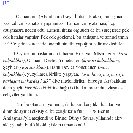
[10]
Osmanlının (Abdülhamid veya İttihat-Terakki), antlaşmada
vaat edilen ıslahatları yapmaması, Ermenileri oyalaması, hep
çatışmalara neden odu. Ermeni ihtilal örgütleri de bu süreçlerde pek
çok hatalar yaptılar. Pek çok gözlemci, bu antlaşma ve sonuçlarının
1915’e giden sürece de önemli bir etki yaptığını belirtmektedirler.
19. yüzyılın başlarından itibaren, Hristiyan Misyonerler (
kara
kalpaklılar)
, Osmanlı Devleti Yöneticileri (
kırmızı kalpaklılar
),
Şeyhler (
yeşil sarıklılar
), Batılı Devlet Yöneticileri (
mavi
kalpaklılar
), yüzyıllarca birlikte yaşayan, “
aynı havayı, aynı suyu
paylaşan iki kardeş halk”
diye nitelendirilen, birçoğu akrabalıktan
daha güçlü
kirvelik
le birbirine bağlı iki halkın arasında uzlaşmaz
.
çelişkiler yarattılar
Tüm bu olanların yanında, iki halkın karşılıklı hataları ve
dinin de ayırıcı etkisiyle, bu çelişkilerin fitili, 1878 Berlin
Antlaşması’yla ateşlendi ve Birinci Dünya Savaşı yıllarında alev
aldı; yandı, bitti kül oldu; işlem tamamlandı!..