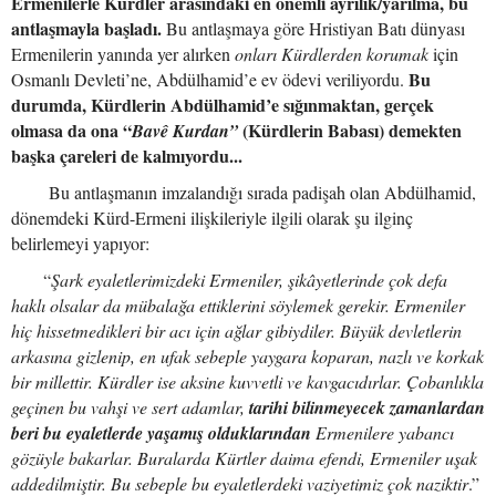
Ermenilerle Kürdler arasındaki en önemli ayrılık/yarılma, bu
antlaşmayla başladı.
Bu antlaşmaya göre Hristiyan Batı dünyası
Ermenilerin yanında yer alırken
onları Kürdlerden korumak
için
Bu
Osmanlı Devleti’ne, Abdülhamid’e ev ödevi veriliyordu.
durumda, Kürdlerin Abdülhamid’e sığınmaktan, gerçek
olmasa da ona “
(Kürdlerin Babası) demekten
Bavê Kurdan”
başka çareleri de kalmıyordu...
Bu antlaşmanın imzalandığı sırada padişah olan Abdülhamid,
dönemdeki Kürd-Ermeni ilişkileriyle ilgili olarak şu ilginç
belirlemeyi yapıyor:
“
Şark eyaletlerimizdeki Ermeniler, şikâyetlerinde çok defa
haklı olsalar da mübalağa ettiklerini söylemek gerekir. Ermeniler
hiç hissetmedikleri bir acı için ağlar gibiydiler. Büyük devletlerin
arkasına gizlenip, en ufak sebeple yaygara koparan, nazlı ve korkak
bir millettir. Kürdler ise aksine kuvvetli ve kavgacıdırlar. Çobanlıkla
geçinen bu vahşi ve sert adamlar,
tarihi bilinmeyecek zamanlardan
beri bu eyaletlerde yaşamış olduklarından
Ermenilere yabancı
gözüyle bakarlar. Buralarda Kürtler daima efendi, Ermeniler uşak
addedilmiştir. Bu sebeple bu eyaletlerdeki vaziyetimiz çok naziktir
.”