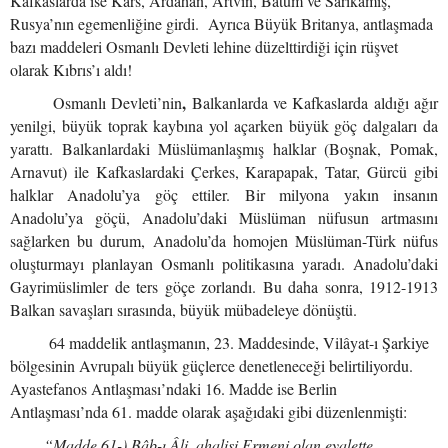
Kafkaslarda ise Kars, Ardahan, Artvin, Batum ve Sarıkamış,
Rusya’nın egemenliğine girdi. Ayrıca Büyük Britanya, antlaşmada
bazı maddeleri Osmanlı Devleti lehine düzelttirdiği için rüşvet
olarak Kıbrıs’ı aldı!
,
Osmanlı Devleti’nin
Balkanlarda ve Kafkaslarda aldığı ağır
yenilgi, büyük toprak kaybına yol açarken büyük göç dalgaları da
yarattı. Balkanlardaki Müslümanlaşmış halklar (Boşnak, Pomak,
Arnavut) ile Kafkaslardaki Çerkes, Karapapak, Tatar, Gürcü gibi
halklar Anadolu’ya göç ettiler. Bir milyona yakın insanın
Anadolu’ya göçü, Anadolu’daki Müslüman nüfusun artmasını
sağlarken bu durum, Anadolu’da homojen Müslüman-Türk nüfus
oluşturmayı planlayan Osmanlı politikasına yaradı. Anadolu’daki
Gayrimüslimler de ters göçe zorlandı. Bu daha sonra, 1912-1913
Balkan savaşları sırasında, büyük mübadeleye dönüştü.
64 maddelik antlaşmanın, 23. Maddesinde, Vilâyat-ı Şarkiye
bölgesinin Avrupalı büyük güçlerce denetleneceği belirtiliyordu.
Ayastefanos Antlaşması’ndaki
16. Madde ise Berlin
Antlaşması’nda 61. madde olarak aşağıdaki gibi düzenlenmişti:
“Madde 61-) Bâb-ı Âli, ahalisi Ermeni olan eyalette