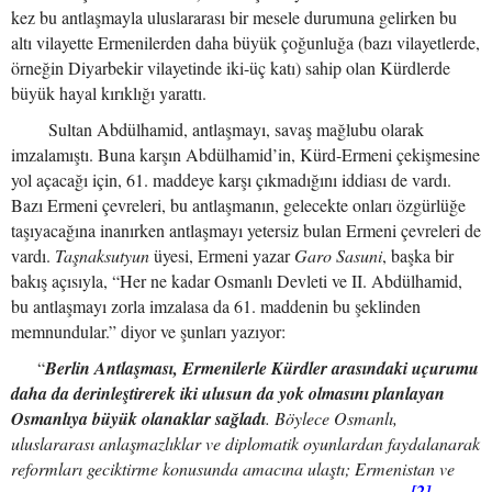
kez bu antlaşmayla uluslararası bir mesele durumuna gelirken bu
altı vilayette Ermenilerden daha büyük çoğunluğa (bazı vilayetlerde,
örneğin Diyarbekir vilayetinde iki-üç katı) sahip olan Kürdlerde
büyük hayal kırıklığı yarattı.
Sultan Abdülhamid, antlaşmayı, savaş mağlubu olarak
imzalamıştı. Buna karşın Abdülhamid’in, Kürd-Ermeni çekişmesine
yol açacağı için, 61. maddeye karşı çıkmadığını iddiası de vardı.
Bazı Ermeni çevreleri, bu antlaşmanın, gelecekte onları özgürlüğe
taşıyacağına inanırken antlaşmayı yetersiz bulan Ermeni çevreleri de
vardı.
Taşnaksutyun
üyesi, Ermeni yazar
Garo Sasuni
, başka bir
bakış açısıyla, “Her ne kadar Osmanlı Devleti ve II. Abdülhamid,
bu antlaşmayı zorla imzalasa da 61. maddenin bu şeklinden
memnundular.” diyor ve şunları yazıyor:
“
Berlin Antlaşması, Ermenilerle Kürdler arasındaki uçurumu
daha da derinleştirerek iki ulusun da yok olmasını planlayan
Osmanlıya büyük olanaklar sağladı
. Böylece Osmanlı,
uluslararası anlaşmazlıklar ve diplomatik oyunlardan faydalanarak
reformları geciktirme konusunda amacına ulaştı; Ermenistan ve
[2]