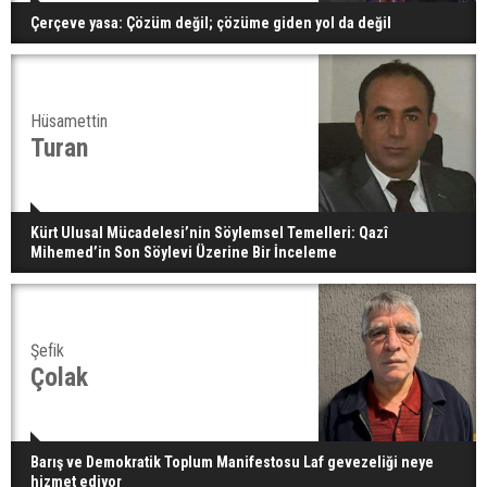
Çerçeve yasa: Çözüm değil; çözüme giden yol da değil
Hüsamettin
Turan
Kürt Ulusal Mücadelesi’nin Söylemsel Temelleri: Qazî
Mihemed’in Son Söylevi Üzerine Bir İnceleme
Şefik
Çolak
Barış ve Demokratik Toplum Manifestosu Laf gevezeliği neye
hizmet ediyor