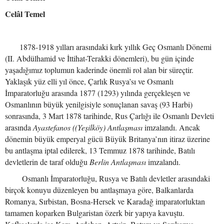
Celâl Temel
1878-1918 yılları arasındaki kırk yıllık Geç Osmanlı Dönemi
(II. Abdülhamid ve İttihat-Terakki dönemleri), bu gün içinde
yaşadığımız toplumun kaderinde önemli rol alan bir süreçtir.
Yaklaşık yüz elli yıl önce, Çarlık Rusya’sı ve Osmanlı
İmparatorluğu arasında 1877 (1293) yılında gerçekleşen ve
Osmanlının büyük yenilgisiyle sonuçlanan savaş (93 Harbi)
sonrasında, 3 Mart 1878 tarihinde, Rus Çarlığı ile Osmanlı Devleti
arasında
Ayastefanos ((Yeşilköy) Antlaşması
imzalandı. Ancak
dönemin büyük emperyal gücü Büyük Britanya’nın itiraz üzerine
bu antlaşma iptal edilerek, 13 Temmuz 1878 tarihinde, Batılı
devletlerin de taraf olduğu
Berlin Antlaşması
imzalandı.
Osmanlı İmparatorluğu, Rusya ve Batılı devletler arasındaki
birçok konuyu düzenleyen bu antlaşmaya göre, Balkanlarda
Romanya, Sırbistan, Bosna-Hersek ve Karadağ imparatorluktan
tamamen koparken Bulgaristan özerk bir yapıya kavuştu.