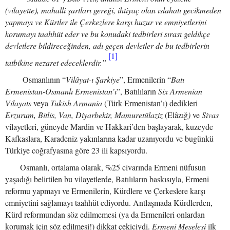
(vilayette), mahalli şartları gereği, ihtiyaç olan ıslahatı gecikmeden
yapmayı ve Kürtler ile Çerkezlere karşı huzur ve emniyetlerini
korumayı taahhüt eder ve bu konudaki tedbirleri sırası geldikçe
devletlere bildireceğinden, adı geçen devletler de bu tedbirlerin
[1]
tatbikine nezaret edeceklerdir.”
Osmanlının “
Vilâyat-ı Şarkiye
”, Ermenilerin “
Batı
Ermenistan-Osmanlı Ermenistan’ı
”, Batılıların
Six Armenian
Vilayats
veya
Tukish Armania
(Türk Ermenistan’ı) dedikleri
Erzurum, Bitlis, Van, Diyarbekir, Mamuretülaziz
(Elâzığ
)
ve
Sivas
vilayetleri, güneyde Mardin ve Hakkari’den başlayarak, kuzeyde
Kafkaslara, Karadeniz yakınlarına kadar uzanıyordu ve bugünkü
Türkiye coğrafyasına göre 23 ili kapsıyordu.
Osmanlı, ortalama olarak, %25 civarında Ermeni nüfusun
yaşadığı belirtilen bu vilayetlerde, Batılıların baskısıyla, Ermeni
reformu yapmayı ve Ermenilerin, Kürdlere ve Çerkeslere karşı
emniyetini sağlamayı taahhüt ediyordu. Antlaşmada Kürdlerden,
Kürd reformundan söz edilmemesi (ya da Ermenileri onlardan
korumak için söz edilmesi!) dikkat çekiciydi.
Ermeni Meselesi
ilk