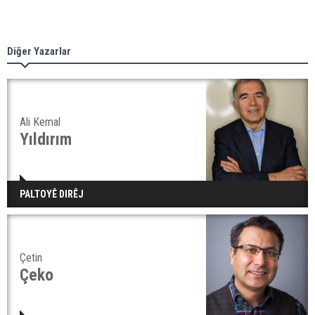
Diğer Yazarlar
Ali Kemal
Yıldırım
PALTOYÊ DIRÊJ
Çetin
Çeko