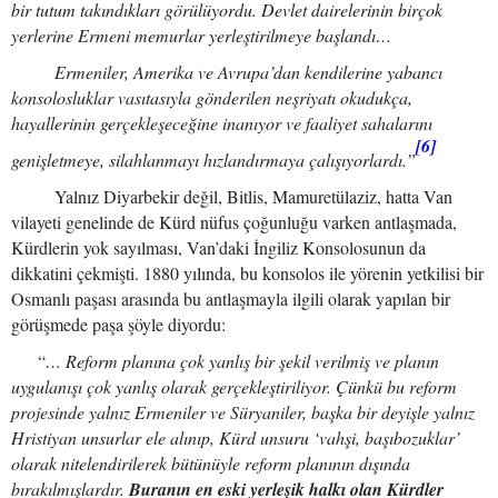
bir tutum takındıkları görülüyordu. Devlet dairelerinin birçok
yerlerine Ermeni memurlar yerleştirilmeye başlandı…
Ermeniler, Amerika ve Avrupa’dan kendilerine yabancı
konsolosluklar vasıtasıyla gönderilen neşriyatı okudukça,
hayallerinin gerçekleşeceğine inanıyor ve faaliyet sahalarını
[6]
genişletmeye, silahlanmayı hızlandırmaya çalışıyorlardı.”
Yalnız Diyarbekir değil, Bitlis, Mamuretülaziz, hatta Van
vilayeti genelinde de Kürd nüfus çoğunluğu varken antlaşmada,
Kürdlerin yok sayılması, Van’daki İngiliz Konsolosunun da
dikkatini çekmişti. 1880 yılında, bu konsolos ile yörenin yetkilisi bir
Osmanlı paşası arasında bu antlaşmayla ilgili olarak yapılan bir
görüşmede paşa şöyle diyordu:
“
… Reform planına çok yanlış bir şekil verilmiş ve planın
uygulanışı çok yanlış olarak gerçekleştiriliyor. Çünkü bu reform
projesinde yalnız Ermeniler ve Süryaniler, başka bir deyişle yalnız
Hristiyan unsurlar ele alınıp, Kürd unsuru ‘vahşi, başıbozuklar’
olarak nitelendirilerek bütünüyle reform planının dışında
bırakılmışlardır.
Buranın en eski yerleşik halkı olan Kürdler