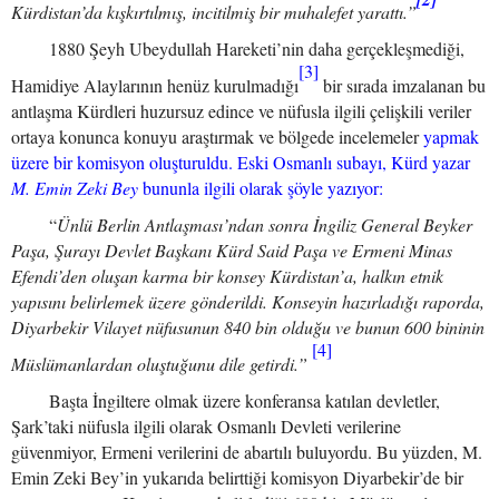
Kürdistan’da kışkırtılmış, incitilmiş bir muhalefet yarattı.”
1880 Şeyh Ubeydullah Hareketi’nin daha gerçekleşmediği,
[3]
Hamidiye Alaylarının henüz kurulmadığı
bir sırada imzalanan bu
antlaşma Kürdleri huzursuz edince ve nüfusla ilgili çelişkili veriler
ortaya konunca konuyu araştırmak ve bölgede incelemeler
yapmak
üzere bir komisyon oluşturuldu. Eski Osmanlı subayı, Kürd yazar
M. Emin Zeki Bey
bununla ilgili olarak şöyle yazıyor:
“
Ünlü Berlin Antlaşması’ndan sonra İngiliz General Beyker
Paşa, Şurayı Devlet Başkanı Kürd Said Paşa ve Ermeni Minas
Efendi’den oluşan karma bir konsey Kürdistan’a, halkın etnik
yapısını belirlemek üzere gönderildi. Konseyin hazırladığı raporda,
Diyarbekir Vilayet nüfusunun 840 bin olduğu ve bunun 600 bininin
[4]
Müslümanlardan oluştuğunu dile getirdi.”
Başta İngiltere olmak üzere konferansa katılan devletler,
Şark’taki nüfusla ilgili olarak Osmanlı Devleti verilerine
güvenmiyor, Ermeni verilerini de abartılı buluyordu. Bu yüzden, M.
Emin Zeki Bey’in yukarıda belirttiği komisyon Diyarbekir’de bir