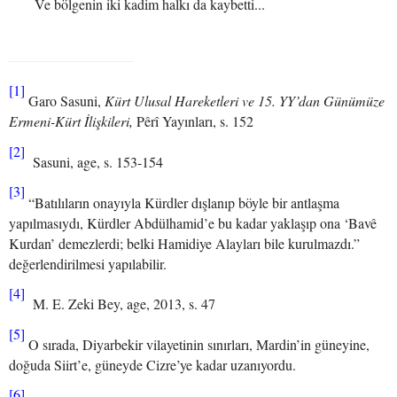
Ve bölgenin iki kadim halkı da kaybetti...
[1]
Garo Sasuni,
Kürt Ulusal Hareketleri ve 15. YY’dan Günümüze
Ermeni-Kürt İlişkileri,
Pêrî Yayınları, s. 152
[2]
Sasuni, age, s. 153-154
[3]
“Batılıların onayıyla Kürdler dışlanıp böyle bir antlaşma
yapılmasıydı, Kürdler Abdülhamid’e bu kadar yaklaşıp ona ‘Bavê
Kurdan’ demezlerdi; belki Hamidiye Alayları bile kurulmazdı.”
değerlendirilmesi yapılabilir.
[4]
M. E. Zeki Bey, age, 2013, s. 47
[5]
O sırada, Diyarbekir vilayetinin sınırları, Mardin’in güneyine,
doğuda Siirt’e, güneyde Cizre’ye kadar uzanıyordu.
[6]