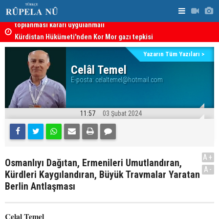
Kürdistan Hükümeti'nden Kor Mor gazı tepkisi
KDP’den Ke
Yazarın Tüm Yazıları >
Celâl Temel
E-posta:
celaltemel@hotmail.com
11:57
03 Şubat 2024
A+
Osmanlıyı Dağıtan, Ermenileri Umutlandıran,
A-
Kürdleri Kaygılandıran, Büyük Travmalar Yaratan
Berlin Antlaşması
Celal Temel