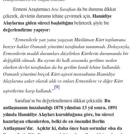
Ermeni Araştırmacı
Ara Sarafian
da bu duruma dikkat
Hamidiye
çekerek, devletin durumu lehine çevirmek için,
Alaylarına giden süreci başlattığını
belirterek şöyle bir
değerlendirme yapıyor:
“
Ermenilerle yan yana yaşayan Müslüman Kürt toplumuna
benzer haklar Osmanlı yönetimi tarafından tanınmadı. Dolayısıyla,
Ermenilerin maddi durumları düzelirken Kürtlerin durumunda bir
değişiklik olmadı. Bu ayrım iki halk arasında gerilime neden
olurken devlet tarafından da bu gerilim kendi lehine kullanıldı.
Osmanlı yönetimi birçok Kürt aşireti mensubunu Hamidiye
Alaylarına asker olarak aldı ve onları Ermenilere ve diğer Kürt
[9]
aşiretlerine karşı kullandı
.”
Bu
Sarafian’ın bu değerlendirmesi dikkat çekicidir.
antlaşmanın imzalandığı 1878 yılından 13 yıl sonra, 1891
yılında Hamidiye Alayları kurulduğuna göre, bu süreci
hazırlayan etkenlerden, belki de en önemlisi Berlin
Antlaşması’dır.
Açıktır ki, daha önce bazı sorunlar olsa da