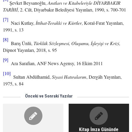
Şevket Beysanoğlu,
Anıtları ve Kitabeleriyle DİYARBAKIR
TARİHİ
, 2. Cilt, Diyarbakır Belediyesi Yayınları, 1990, s. 700-701
[7]
Naci Kutlay,
İttihat-Terakki ve Kürtler
, Koral-Fırat Yayınları,
1991, s. 13
[8]
Barış Ünlü,
Türklük Sözleşmesi, Oluşumu, İşleyişi ve Krizi
,
Dipnot Yayınları, 2018, s. 95
[9]
Ara Sarafian, ANF News Agensy, 16 Ekim 2011
[10]
Sultan Abdülhamid,
Siyasi Hatıralarım
, Dergâh Yayınları,
1975, s. 84
Önceki ve Sonraki Yazılar
Kitap İmza Gününde