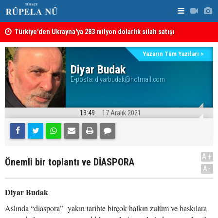
Türkiye'den Ukrayna'ya 283 milyon dolarlık silah satışı
İran'dan Hü
Hürmüz Boğazı krizi: İran ABD'den tazminat istiyor
Yazarın Tüm Yazıları >
Diyar Budak
E-posta:
diyarbudak@hotmail.com
13:49
17 Aralık 2021
A+
Önemli bir toplantı ve DİASPORA
A-
Diyar Budak
Aslında “diaspora” yakın tarihte birçok halkın zulüm ve baskılara