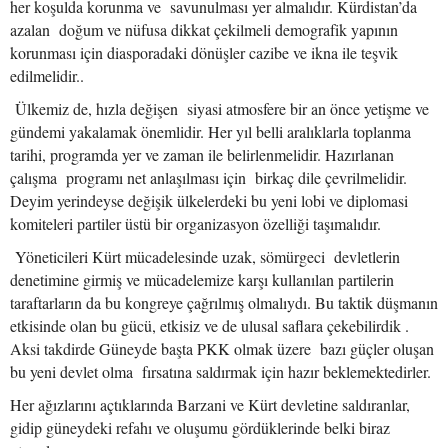
her koşulda korunma ve savunulması yer almalıdır. Kürdistan’da
azalan doğum ve nüfusa dikkat çekilmeli demografik yapının
korunması için diasporadaki dönüşler cazibe ve ikna ile teşvik
edilmelidir..
Ülkemiz de, hızla değişen siyasi atmosfere bir an önce yetişme ve
gündemi yakalamak önemlidir. Her yıl belli aralıklarla toplanma
tarihi, programda yer ve zaman ile belirlenmelidir. Hazırlanan
çalışma programı net anlaşılması için birkaç dile çevrilmelidir.
Deyim yerindeyse değişik ülkelerdeki bu yeni lobi ve diplomasi
komiteleri partiler üstü bir organizasyon özelliği taşımalıdır.
Yöneticileri Kürt mücadelesinde uzak, sömürgeci devletlerin
denetimine girmiş ve mücadelemize karşı kullanılan partilerin
taraftarların da bu kongreye çağrılmış olmalıydı. Bu taktik düşmanın
etkisinde olan bu gücü, etkisiz ve de ulusal saflara çekebilirdik .
Aksi takdirde Güneyde başta PKK olmak üzere bazı güçler oluşan
bu yeni devlet olma fırsatına saldırmak için hazır beklemektedirler.
Her ağızlarını açtıklarında Barzani ve Kürt devletine saldıranlar,
gidip güneydeki refahı ve oluşumu gördüklerinde belki biraz