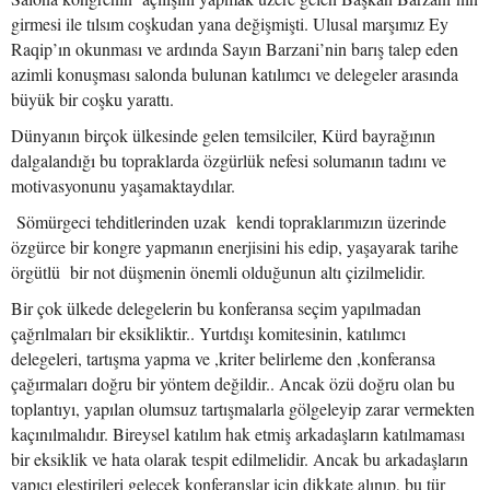
girmesi ile tılsım coşkudan yana değişmişti. Ulusal marşımız Ey
Raqip’ın okunması ve ardında Sayın Barzani’nin barış talep eden
azimli konuşması salonda bulunan katılımcı ve delegeler arasında
büyük bir coşku yarattı.
Dünyanın birçok ülkesinde gelen temsilciler, Kürd bayrağının
dalgalandığı bu topraklarda özgürlük nefesi solumanın tadını ve
motivasyonunu yaşamaktaydılar.
Sömürgeci tehditlerinden uzak kendi topraklarımızın üzerinde
özgürce bir kongre yapmanın enerjisini his edip, yaşayarak tarihe
örgütlü bir not düşmenin önemli olduğunun altı çizilmelidir.
Bir çok ülkede delegelerin bu konferansa seçim yapılmadan
çağrılmaları bir eksikliktir.. Yurtdışı komitesinin, katılımcı
delegeleri, tartışma yapma ve ,kriter belirleme den ,konferansa
çağırmaları doğru bir yöntem değildir.. Ancak özü doğru olan bu
toplantıyı, yapılan olumsuz tartışmalarla gölgeleyip zarar vermekten
kaçınılmalıdır. Bireysel katılım hak etmiş arkadaşların katılmaması
bir eksiklik ve hata olarak tespit edilmelidir. Ancak bu arkadaşların
yapıcı eleştirileri gelecek konferanslar için dikkate alınıp, bu tür