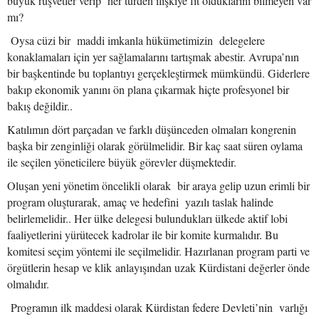
büyük rüşvetler verip her türden ilişkiye fit olduklarını bilmeyen var
mı?
Oysa cüzi bir maddi imkanla hükümetimizin delegelere
konaklamaları için yer sağlamalarını tartışmak abestir. Avrupa’nın
bir başkentinde bu toplantıyı gerçekleştirmek mümkündü. Giderlere
bakıp ekonomik yanını ön plana çıkarmak hiçte profesyonel bir
bakış değildir..
Katılımın dört parçadan ve farklı düşünceden olmaları kongrenin
başka bir zenginliği olarak görülmelidir. Bir kaç saat süren oylama
ile seçilen yöneticilere büyük görevler düşmektedir.
Oluşan yeni yönetim öncelikli olarak bir araya gelip uzun erimli bir
program oluşturarak, amaç ve hedefini yazılı taslak halinde
belirlemelidir.. Her ülke delegesi bulundukları ülkede aktif lobi
faaliyetlerini yürütecek kadrolar ile bir komite kurmalıdır. Bu
komitesi seçim yöntemi ile seçilmelidir. Hazırlanan program parti ve
örgütlerin hesap ve klik anlayışından uzak Kürdistani değerler önde
olmalıdır.
Programın ilk maddesi olarak Kürdistan federe Devleti’nin varlığı