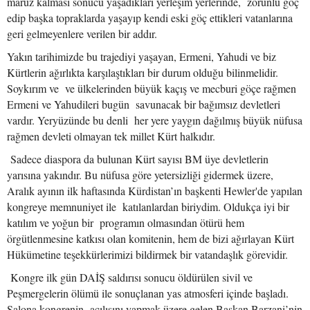
maruz kalması sonucu yaşadıkları yerleşim yerlerinde, zorunlu göç
edip başka topraklarda yaşayıp kendi eski göç ettikleri vatanlarına
geri gelmeyenlere verilen bir addır.
Yakın tarihimizde bu trajediyi yaşayan, Ermeni, Yahudi ve biz
Kürtlerin ağırlıkta karşılaştıkları bir durum olduğu bilinmelidir.
Soykırım ve ve ülkelerinden büyük kaçış ve mecburi göçe rağmen
Ermeni ve Yahudileri bugün savunacak bir bağımsız devletleri
vardır. Yeryüzünde bu denli her yere yaygın dağılmış büyük nüfusa
rağmen devleti olmayan tek millet Kürt halkıdır.
Sadece diaspora da bulunan Kürt sayısı BM üye devletlerin
yarısına yakındır. Bu nüfusa göre yetersizliği gidermek üzere,
Aralık ayının ilk haftasında Kürdistan’ın başkenti Hewler'de yapılan
kongreye memnuniyet ile katılanlardan biriydim. Oldukça iyi bir
katılım ve yoğun bir programın olmasından ötürü hem
örgütlenmesine katkısı olan komitenin, hem de bizi ağırlayan Kürt
Hükümetine teşekkürlerimizi bildirmek bir vatandaşlık görevidir.
Kongre ilk gün DAİŞ saldırısı sonucu öldürülen sivil ve
Peşmergelerin ölümü ile sonuçlanan yas atmosferi içinde başladı.
Salona kongrenin açılışını yapmak üzere gelen Başkan Barzani’nin