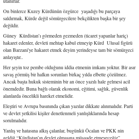
utanırlar.
On binlerce Kuzey Kürdünün özgürce yaşadığı bu parçaya
saldırmak, Kürde değil sömürgecilere bekçilikten başka bir şey
değildir.
Güney Kürdistan’ı görmeden gezmeden (ticaret yapanlar hariç)
hakaret edenler, devleti mehtap kabul etmeyip Kürd Ulusal figürü
olan Barzani'ye hakaret etmek deyim yerindeyse tam bir sömürgeci
anlayıştır..
Her şeyin toz pembe olduğunu iddia etmenin imkanı yoktur. Bir asır
savaş görmüş bir halkın sorunları birkaç yılda elbette çözülmez.
Ancak başta hukuk sisteminin bir an önce yazılı hale gelmesi acil
önemdedir. Buna bağlı olarak ekonomi, eğitimi, sağlık, güvenlik
alanlarda öncelikli hareket etmelidir.
Eleştiri ve Avrupa basınında çıkan yazılar dikkate alınmalıdır. Parti
ve devlet yetkilisi kişiler denetlenmeli yanlışlıklarında hesap
sorulmalıdır.
Yanlış ve hatasına alkış çalanlar, bugünkü Öcalan ve PKK nin
geldiğ “Kürdistan’ın devlet olmasına müsaade etmeyeceğiz”