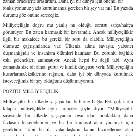
zaman örneklerle araştırdım. Daha iyi bir dünya için önemli bir
fonksiyonunuz yada kurtulmamız gereken bir şey var mı? Bu yazıda
durumu göz önüne sereceğiz.
Milliyetçiliğin doğru mu yanlış mı olduğu sorusu safça/naifça
görünüyor. Bu zaten karmaşık bir kavramdır. Ancak milliyetçilikle
ilgili bir makalede bu gerekli bir soru da olabilir. Milliyetçiliğin
olumsuz çağrışımlarıda var: Ülkeniz adına savaştır, yabancı
düşmanlığıdır ve insanlara ölümleri hatırlatır. Bu zorunlu bağlılık
eski gelenekleri anımsatıyor. Ancak hepsi bu değil tabi. Aynı
zamanda size ait olma, gurur ve kimlik duygusu verir. Milliyetçiliğin
kusurlarına/eksiklerine rağmen, daha iyi bir dünyada kurtulmak
isteyeceğimiz bir şey olduğunu düşünmüyorum.
POZİTİF MİLLİYETÇİLİK
Milliyetçilik bir ülkede yaşayanları birbirine bağlar.Pek çok tarihi
kitapta milliyetçilikle ilgili tarihçiler şöyle diyor: “Milliyetçilik
sayesinde bir ülkede yaşayanlar resmi-idari ortaklıktan daha
fazlasını hissedebilirler ve bu bir kamusal alan yaratmak için
gereklidir. Tabii bu da vatandaşların kamu hizmetlerine olan