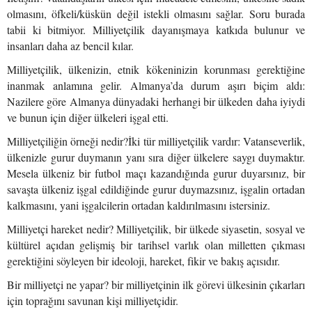
olmasını, öfkeli/küskün değil istekli olmasını sağlar. Soru burada
tabii ki bitmiyor. Milliyetçilik dayanışmaya katkıda bulunur ve
insanları daha az bencil kılar.
Milliyetçilik, ülkenizin, etnik kökeninizin korunması gerektiğine
inanmak anlamına gelir. Almanya’da durum aşırı biçim aldı:
Nazilere göre Almanya dünyadaki herhangi bir ülkeden daha iyiydi
ve bunun için diğer ülkeleri işgal etti.
Milliyetçiliğin örneği nedir?İki tür milliyetçilik vardır: Vatanseverlik,
ülkenizle gurur duymanın yanı sıra diğer ülkelere saygı duymaktır.
Mesela ülkeniz bir futbol maçı kazandığında gurur duyarsınız, bir
savaşta ülkeniz işgal edildiğinde gurur duymazsınız, işgalin ortadan
kalkmasını, yani işgalcilerin ortadan kaldırılmasını istersiniz.
Milliyetçi hareket nedir? Milliyetçilik, bir ülkede siyasetin, sosyal ve
kültürel açıdan gelişmiş bir tarihsel varlık olan milletten çıkması
gerektiğini söyleyen bir ideoloji, hareket, fikir ve bakış açısıdır.
Bir milliyetçi ne yapar? bir milliyetçinin ilk görevi ülkesinin çıkarları
için toprağını savunan kişi milliyetçidir.