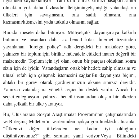
ilgisinden kaynaklanıyor”. Yani Kürd olmak kırmızı pasaport sahibi
olmaktan çok daha fazlasıdır. İletişimingelişmişliği vatandaşların
ülkeleri için savaşmasını, ona sadık olmasını, ona
kızmasını/küsmesini yada tutkulu olmasını sağlar.
Burada mesele daha bitmiyor. Milliyetçilik dayanışmaya katkıda
bulunur ve insanları daha az bencil kılar. İnternet üzerinden
yayınlanan “foreign policy” adlı dergideki bir makaleye göre,
yalnızca bir toplum için birlikte mücadele ettikleri inancı değerli bir
malzemedir. Toplum için iyi olan, onun bir parçası olduktan sonra
sizin için de iyidir.. Vatandaşların ortak bir hedefe sahip olmasını ve
ulusal refah için çalışmak istemesini sağlar.Bu dayanışma biçimi,
ahlaki bir görev olarak gördüğümüzün aksine sınırsız değildir.
Yalnızca vatandaşlara yönelik seçici bir destek vardır. Ancak bu
seçici entegrasyon, yalnızca bencil insanlardan oluşan bir ülkeden
daha şefkatli bir ülke yaratıyor.
Bu, Uluslararası Sosyal Araştırmalar Programı’nın çalışmalarından
ve Birleşmiş Milletler’in verilerinden açıkça görülmektedir. İnsanlar
“Ülkenizi diğer ülkelerden ne kadar iyi olduğunu
düşünüyorsunuz?” gibi sorulara yanıt veriyor.Veya “Bilimdeki