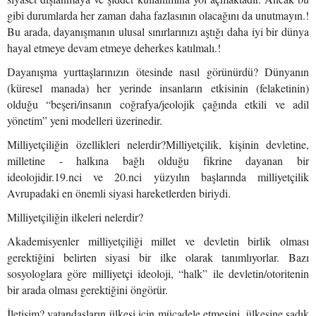
gibi durumlarda her zaman daha fazlasının olacağını da unutmayın.!
Bu arada, dayanışmanın ulusal sınırlarınızı aştığı daha iyi bir dünya
hayal etmeye devam etmeye deherkes katılmalı.!
Dayanışma yurttaşlarınızın ötesinde nasıl görünürdü? Dünyanın
(küresel manada) her yerinde insanların etkisinin (felaketinin)
olduğu “beşeri/insanın coğrafya/jeolojik çağında etkili ve adil
yönetim” yeni modelleri üzerinedir.
Milliyetçiliğin özellikleri nelerdir?Milliyetçilik, kişinin devletine,
milletine - halkına bağlı olduğu fikrine dayanan bir
ideolojidir.19.nci ve 20.nci yüzyılın başlarında milliyetçilik
Avrupadaki en önemli siyasi hareketlerden biriydi.
Milliyetçiliğin ilkeleri nelerdir?
Akademisyenler milliyetçiliği millet ve devletin birlik olması
gerektiğini belirten siyasi bir ilke olarak tanımlıyorlar. Bazı
sosyologlara göre milliyetçi ideoloji, “halk” ile devletin/otoritenin
bir arada olması gerektiğini öngörür.
İletişim? vatandaşların ülkesi için mücadele etmesini, ülkesine sadık