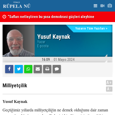
“Safları netleştiren bu yasa demokrasi güçleri aleyhine
sonuçlar doğurmaya gebe” -- Ayşe Hür
MEI Raporu
Önemli Güv
Türkiye, Suudi Arabistan ve Pakistan’dan savunma
Yazarın Tüm Yazıları >
anlaşması: Bir üyeye saldırı, tüm üyelere yapılmış
Yusuf Kaynak
Yazar
sayılacak
E-posta:
16:09
01 Mayıs 2024
A+
Milliyetçilik
A-
Yusuf Kaynak
Geçtiğimiz yıllarda milliyetçiliğin ne demek olduğunu dair zaman