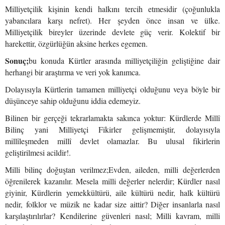
Milliyetçilik kişinin kendi halkını tercih etmesidir (çoğunlukla
yabancılara karşı nefret). Her şeyden önce insan ve ülke.
Milliyetçilik bireyler üzerinde devlete güç verir. Kolektif bir
harekettir, özgürlüğün aksine herkes egemen.
Sonuç;
bu konuda Kürtler arasında milliyetçiliğin geliştiğine dair
herhangi bir araştırma ve veri yok kanımca.
Dolayısıyla Kürtlerin tamamen milliyetçi olduğunu veya böyle bir
düşünceye sahip olduğunu iddia edemeyiz.
Bilinen bir gerçeği tekrarlamakta sakınca yoktur: Kürdlerde Millî
Bilinç yani Milliyetçi Fikirler gelişmemiştir, dolayısıyla
millîleşmeden millî devlet olamazlar. Bu ulusal fikirlerin
geliştirilmesi acildir!.
Milli bilinç doğuştan verilmez;Evden, aileden, milli değerlerden
öğrenilerek kazanılır. Mesela milli değerler nelerdir; Kürdler nasıl
giyinir, Kürdlerin yemekkültürü, aile kültürü nedir, halk kültürü
nedir, folklor ve müzik ne kadar size aittir? Diğer insanlarla nasıl
karşılaştırılırlar? Kendilerine güvenleri nasıl; Milli kavram, milli