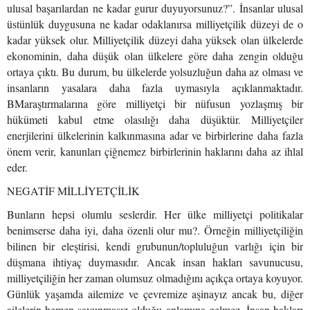
ulusal başarılardan ne kadar gurur duyuyorsunuz?”. İnsanlar ulusal
üstünlük duygusuna ne kadar odaklanırsa milliyetçilik düzeyi de o
kadar yüksek olur. Milliyetçilik düzeyi daha yüksek olan ülkelerde
ekonominin, daha düşük olan ülkelere göre daha zengin olduğu
ortaya çıktı. Bu durum, bu ülkelerde yolsuzluğun daha az olması ve
insanların yasalara daha fazla uymasıyla açıklanmaktadır.
BMaraştırmalarına göre milliyetçi bir nüfusun yozlaşmış bir
hükümeti kabul etme olasılığı daha düşüktür. Milliyetçiler
enerjilerini ülkelerinin kalkınmasına adar ve birbirlerine daha fazla
önem verir, kanunları çiğnemez birbirlerinin haklarını daha az ihlal
eder.
NEGATİF MİLLİYETÇİLİK
Bunların hepsi olumlu seslerdir. Her ülke milliyetçi politikalar
benimserse daha iyi, daha özenli olur mu?. Örneğin milliyetçiliğin
bilinen bir eleştirisi, kendi grubunun/topluluğun varlığı için bir
düşmana ihtiyaç duymasıdır. Ancak insan hakları savunucusu,
milliyetçiliğin her zaman olumsuz olmadığını açıkça ortaya koyuyor.
Günlük yaşamda ailemize ve çevremize aşinayız ancak bu, diğer
ailelerin hemen savunmasız olduğu anlamına gelmez. İnsan hakları