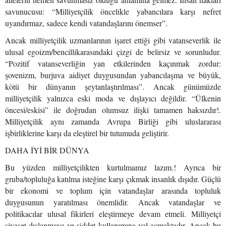
savunucusu: “Milliyetçilik öncelikle yabancılara karşı nefret
uyandırmaz, sadece kendi vatandaşlarını önemser”.
Ancak milliyetçilik uzmanlarının işaret ettiği gibi vatanseverlik ile
ulusal egoizm/bencillikarasındaki çizgi de belirsiz ve sorunludur.
“Pozitif vatanseverliğin yan etkilerinden kaçınmak zordur:
şovenizm, burjuva aidiyet duygusundan yabancılaşma ve büyük,
kötü bir dünyanın şeytanlaştırılması”. Ancak günümüzde
milliyetçilik yalnızca eski moda ve dışlayıcı değildir. “Ülkenin
öncesi/eskisi” ile doğrudan olumsuz ilişki tamamen haksızdır!.
Milliyetçilik aynı zamanda Avrupa Birliği gibi uluslararası
işbirliklerine karşı da eleştirel bir tutumuda geliştirir.
DAHA İYİ BİR DÜNYA
Bu yüzden milliyetçilikten kurtulmamız lazım.! Ayrıca bir
gruba/topluluğa katılma isteğine karşı çıkmak insanlık dışıdır. Güçlü
bir ekonomi ve toplum için vatandaşlar arasında topluluk
duygusunun yaratılması önemlidir. Ancak vatandaşlar ve
politikacılar ulusal fikirleri eleştirmeye devam etmeli. Milliyetçi
siyaset dışlanmaya ve şiddet kullanımına yol açmaktadır. Ancak bu