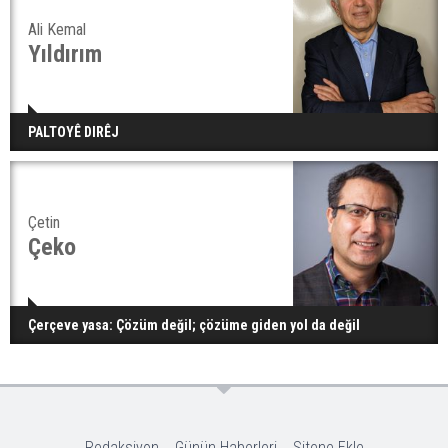
Ali Kemal
Yıldırım
PALTOYÊ DIRÊJ
Çetin
Çeko
Çerçeve yasa: Çözüm değil; çözüme giden yol da değil
Redaksiyon
Günün Haberleri
Sitene Ekle