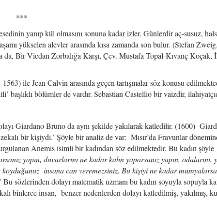
*
 cesedinin yanıp kül olmasını sonuna kadar izler. Günlerdir aç-susuz, hals
aşamı yükselen alevler arasında kısa zamanda son bulur. (Stefan Zweig
 ya da, Bir Vicdan Zorbalığa Karşı, Çev. Mustafa Topal-Kıvanç Koçak, İ
 1563) ile Jean Calvin arasında geçen tartışmalar söz konusu edilmekted
i’ başlıklı bölümler de vardır. Sebastian Castellio bir vaizdir, ilahiyatçıd
olayı Giardano Bruno da aynı şekilde yakılarak katledilir. (1600) Giar
 zekalı bir kişiydi.’ Şöyle bir analiz de var: Mısır’da Fravunlar dönemi
rgulanan Anemis isimli bir kadından söz edilmektedir. Bu kadın şöyle
rsanız yapın, duvarlarını ne kadar kalın yaparsanız yapın, odalarını, y
ine koyduğunuz insana can veremezsiniz. Bu kişiyi ne kadar mumyalarsa
.’ Bu sözlerinden dolayı matematik uzmanı bu kadın soyuyla sopuyla kat
alı binlerce insan, benzer nedenlerden dolayı katledilmiş, yakılmış, k