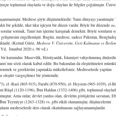
eçte toplumsal olaylarla ve doğa olayları ile bilgiler çoğalmıştır. Üniver
şanmamıştır. Medrese şöyle düşünmektedir: Tanrı dünyayı yaratmıştır. 
ıklı bir şekilde, tıkır tıkır işleyen bir düzen vardır. Böyle bir düzende
ne,
sorular sormak, Tanrı’nın işlerine karışmak demektir. Böyle soruların s
n gelişmesini engellemiştir. Bugün, medrese, sadece Pakistan, Bengladeş
aktadır. (Kemal Güriz,
Medrese V. Üniversite, Geri Kalmanın ve İlerle
 Yıl, İstanbul 2020 s. 96 vd.)
 bir kurumdur. Musevilik, Hristiyanlık, İslamiyet vahyolunmuş dinlerdi
anrı’nın sözü olarak kabul edilir. Bu bakımdan da eleştirilmeleri mümk
ğrenmek ve gereklerini yapmakla mükellefsiniz. Medreselerde yapılan
se eleştiri vazgeçilmez bir yöntemdir.
3), el -Razi (865-915), Farabi (870-950), el- Heysem (965-1039), el-Bi
ni Rüşd (1120-1196), İbni Haldun (1332-1406) gibi, toplumsal olaylar
olmuştur. Ama onlar, devlet yanlısı olan, devletin görüşlerini savunan, 
İbni Teymiyye (1263-1328) vs. gibi etkili olamamışlar, düşüncelerini
uların medreselerde ders olarak okutulmasını sağlayamamışlardır.