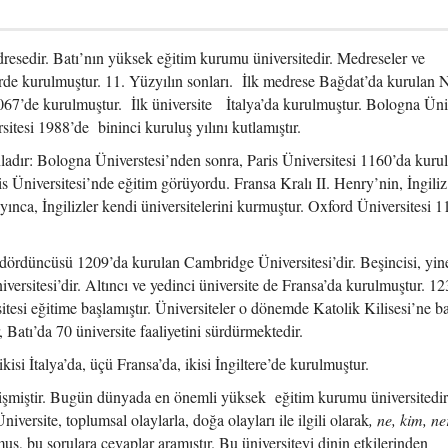
sedir. Batı’nın yüksek eğitim kurumu üniversitedir. Medreseler ve
hlerde kurulmuştur. 11. Yüzyılın sonları. İlk medrese Bağdat’da kurulan
67’de kurulmuştur. İlk üniversite İtalya’da kurulmuştur. Bologna Üniv
tesi 1988’de bininci kuruluş yılını kutlamıştır.
unladır: Bologna Üniverstesi’nden sonra, Paris Üniversitesi 1160’da kuru
 Üniversitesi’nde eğitim görüyordu. Fransa Kralı II. Henry’nin, İngiliz
yınca, İngilizler kendi üniversitelerini kurmuştur. Oxford Üniversitesi 
n dördüncüsü 1209’da kurulan Cambridge Üniversitesi’dir. Beşincisi, yin
ersitesi’dir. Altıncı ve yedinci üniversite de Fransa’da kurulmuştur. 12
tesi eğitime başlamıştır. Üniversiteler o dönemde Katolik Kilisesi’ne ba
 Batı’da 70 üniversite faaliyetini sürdürmektedir.
ikisi İtalya’da, üçü Fransa’da, ikisi İngiltere’de kurulmuştur.
elişmiştir. Bugün dünyada en önemli yüksek eğitim kurumu üniversitedir
niversite, toplumsal olaylarla, doğa olayları ile ilgili olarak
, ne, kim, n
uş, bu sorulara cevaplar aramıştır. Bu üniversiteyi dinin etkilerinden