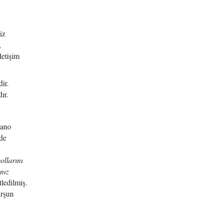
iz
,
letişim
ir.
ır.
dano
nde
ollarını
nız
ledilmiş.
urşun