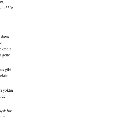
er,
zde 35’e
e
e dava
ki
ektedir.
r genç
us gibi
ktir.
rı yoktur’
z de
çık bir
Ama