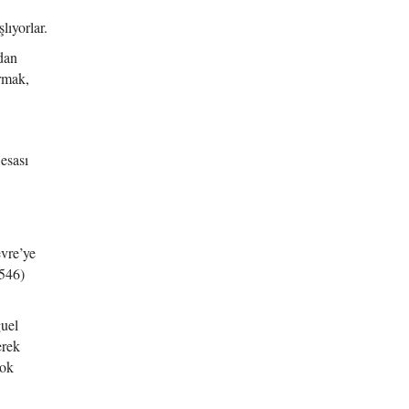
lıyorlar.
ndan
rmak,
esası
evre’ye
1546)
guel
erek
çok