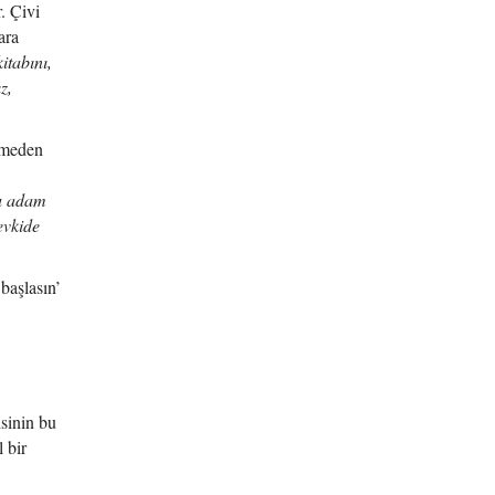
. Çivi
ara
kitabını,
z,
emeden
u adam
evkide
başlasın’
sinin bu
 bir