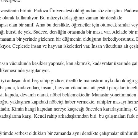
ı Gelişmesi
iversitenin birinin Padova Üniversitesi olduğundan söz etmiştim. Padov
 olarak kullanılıyor. Bu müzeyi dolaştığınız zaman bir derslikle
ısı olan bir sınıf. Ama bu derslikte, öğrenciler için oturacak sıralar ve
ı kürsü de yok. Sadece, dersliğin ortasında bir masa var. Alelade bir 
 masanın bir yerinde gizlenen bir düğmenin olduğunu farkediyorsunuz
ıkıyor. Ceplerde insan ve hayvan iskeletleri var. İnsan vücuduna ait çeşit
insan vücudunda kesikler yapmak, kan akıtmak, kadavralar üzerinde ça
hkemesi’nde yargılanıyor.
iyi anlaşan dört-beş rahip gizlice, özellikle manastırın uykuda olduğu g
başında, kadavraları, insan , hayvan vücuduna ait çeşitli parçaları incel
risi, kapıda, devamlı olarak nöbet beklemektedir. Manastır yönetiminden
 doğru yaklaşınca kapıdaki nöbetçi haber vermekte, rahipler masayı hem
ktadır. Kimin hangi kapıdan nereye kaçacağı önceden kararlaştırılmış. Gi
adaşlarına karşı. Kendi rahip arkadaşlarından biri, bu çalışmaları fark 
itimde serbest oldukları bir zamanda aynı derslikte çalışmalar sürdürülü