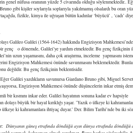
rin genel nüfusa oranının yüzde 5 civarında olduğu söylenmektedir.. Eğ
uno gibi kişiler soylarıyla soplarıyla yakılmamış olsalardı bu oran yü
taçağda, fizikle, kimya ile uğraşan bütün kadınlar ‘büyücü’ , ‘cadı’ diy
a
 dolayı Galileo Galilei (1564-1642) hakkında Engizisyon Mahkemesi’nd
n bir genç o dönemde, Galilei’ye yardım etmektedir. Bu genç fizikçinin i
lilei’nin uzun yaşamasını, daha çok araştırma, inceleme yapmasını istem
celerini Engizisyon Mahkemesi önünde savunmasını beklemektedir. Bunla
onu değildir. Bu genç fizikçinin beklentisidir.
ir. Eğer Galilei yazdıkların savunursa Giardano Bruno gibi, Miguel Servet
 yaşıyorsa, Engizisyon Mahkemesi önünde düşüncelerin inkar etmiş deme
mli bir kısmını inkar eder. Galilei hayatının sonuna kadar ev hapsiyle
an dolayı büyük bir hayal kırıklığı yaşar. ’Yazık o ülkeye ki kahramanla
o ülkeye ki kahramanlara ihtiyaç duyar.’ Der. Bilim Tarihi’nde bu iki sö
yor:
Dünyanın güneş etrafında döndüğü ayın dünya etrafında döndüğü a
amanlık yapmak, kahraman olmak gerekmez. Bunu herkes söyleyebilir. 