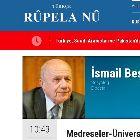
Ana 
Türkiye, Suudi Arabistan ve Pakistan’d
KUR
sayılacak
MEI Raporu: Peşmerge, Washington'ın O
İsmail Be
Sosyolog
E-posta:
10:43
Medreseler-Ünivers