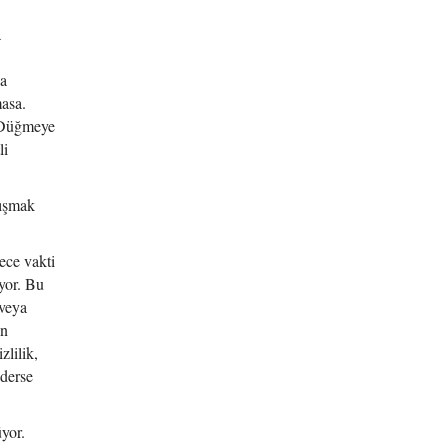
a
ya
masa.
. Düğmeye
li
lışmak
ece vakti
iyor. Bu
 veya
en
zlilik,
ederse
yor.