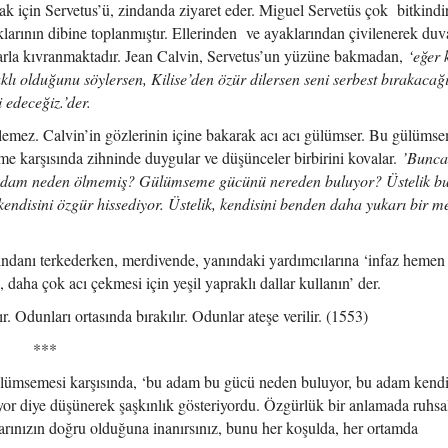
ak için Servetus’ü, zindanda ziyaret eder. Miguel Servetüs çok bitkindir
arının dibine toplanmıştır. Ellerinden ve ayaklarından çivilenerek duv
ılarla kıvranmaktadır. Jean Calvin, Servetus’un yüzüne bakmadan,
‘eğer 
klı olduğunu söylersen, Kilise’den özür dilersen seni serbest bırakacağı
 edeceğiz.’der.
lemez. Calvin’in gözlerinin içine bakarak acı acı gülümser. Bu gülüms
me karşısında zihninde duygular ve düşünceler birbirini kovalar.
’Bunca
 adam neden ölmemiş? Gülümseme gücünü nereden buluyor? Üstelik b
ndisini özgür hissediyor. Üstelik, kendisini benden daha yukarı bir m
indanı terkederken, merdivende, yanındaki yardımcılarına ‘infaz hemen 
aha çok acı çekmesi için yeşil yapraklı dallar kullanın’ der.
 Odunları ortasında bırakılır. Odunlar ateşe verilir. (1553)
*
gülümsemesi karşısında, ‘bu adam bu gücü neden buluyor, bu adam kendi
r diye düşünerek şaşkınlık gösteriyordu. Özgürlük bir anlamada ruhsal
arınızın doğru olduğuna inanırsınız, bunu her koşulda, her ortamda