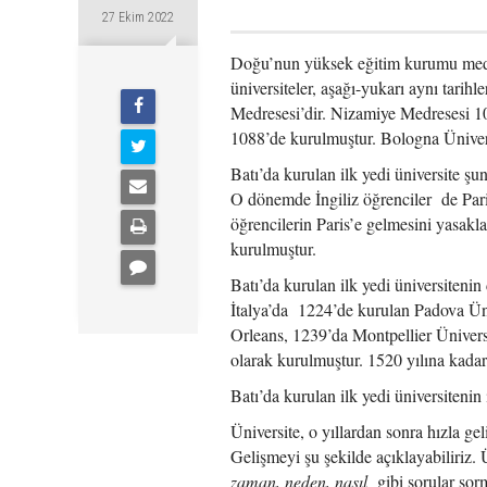
27 Ekim 2022
Doğu’nun yüksek eğitim kurumu medre
üniversiteler, aşağı-yukarı aynı tari
Medresesi’dir. Nizamiye Medresesi 10
1088’de kurulmuştur. Bologna Üniversi
Batı’da kurulan ilk yedi üniversite ş
O dönemde İngiliz öğrenciler de Paris
öğrencilerin Paris’e gelmesini yasakla
kurulmuştur.
Batı’da kurulan ilk yedi üniversiteni
İtalya’da 1224’de kurulan Padova Üniv
Orleans, 1239’da Montpellier Üniversi
olarak kurulmuştur. 1520 yılına kadar,
Batı’da kurulan ilk yedi üniversitenin 
Üniversite, o yıllardan sonra hızla g
Gelişmeyi şu şekilde açıklayabiliriz. Ü
zaman, neden, nasıl
gibi sorular sorm