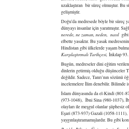
uzaklaştıran bir süreç olmuştur. Bu sür
gelişmiştir.
Doğu’da medresede böyle bir süreç ya
dünyayı insanlar için yaratmıştır. Sağl
nerede, ne zaman, neden, nasıl
gibi 
elbette yasaktır. Bu yasak medreseni
Hindistan gibi ülkelerde yaşam bulm
Karşılaştırmalı Tarihçesi,
İnkılap 93.
Bugün, medreseler dini eğitim verilen
dinlerin getirmiş olduğu düşünceler T
değildir. Sadece, Tanrı’nın sözünü ö
incelemelere İlim denebilir. Bilimde i
İslam dünyasında da el-Kindi (801-87
(973-1048), İbni Sina (980-1037), İb
olayları ile meşgul olanlar şüphesiz 
Eşari (873-937) Gazali (1058-1111), 
yaygınlaştıramamışlardır. Bu gibi kon