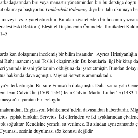
arkadaşlarından biri veya manastır yönetiminden biri bu dersliğe doğru
il okumaya başlıyorlar.
Göklerdeki Babamız,
diye bir ilahi okumaya baş
i, müzeyi vs. ziyaret etmedim. Buraları ziyaret eden bir hocanın yazısı
itesi Eski Rektörü) Eleştirel Düşüncenin Önündeki Turnikeleri Kaldı
-145
arda kan dolaşımını incelemiş bir bilim insanıdır. Ayrıca Hristiyanlığın 
uh) inancını yani Teslis’i eleştirmiştir. Bu konularla ilgi bir kitap da
eri yanında insani yönlerinin olduğuna da işaret etmiştir. Bundan dolayı
s hakkında dava açmıştır. Miguel Servetüs aranmaktadır.
’yı terk etmiştir. Bir süre Fransa’da dolaşmıştır. Daha sonra yolu Cen
i Jean Calvin’dir. (1509-1564) Jean Calvin, Martin Luther’le (1483-
ormasyon’u yaratan bir teologdur.
ışmalarından, Engizisyon Mahkemesi’ndeki davasından haberdardır. Mi
etus, çıplak bırakılır. Servetus, İki ellerinden ve iki ayaklarından çivilen
r, çok soğuktur. Kendisine yemek, su verilmez. Bu zindan aynı zamanda 
 Uyuması, sesinin duyulması söz konusu değildir.