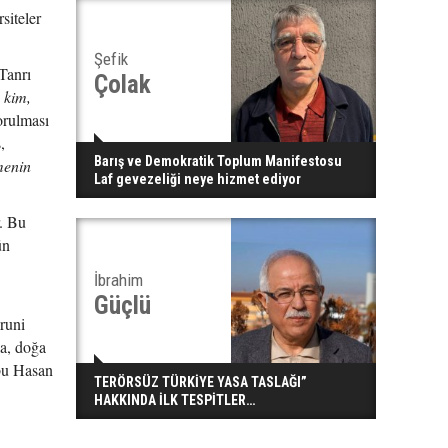
siteler
Şefik
Tanrı
Çolak
 kim,
orulması
,
Barış ve Demokratik Toplum Manifestosu
menin
Laf gevezeliği neye hizmet ediyor
r. Bu
ün
İbrahim
Güçlü
runi
la, doğa
Ebu Hasan
TERÖRSÜZ TÜRKİYE YASA TASLAĞI”
HAKKINDA İLK TESPİTLER…