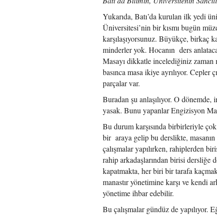
Batı’da Bilimin, Üniversitenin Sancıl
Yukarıda, Batı’da kurulan ilk yedi ün
Üniversitesi’nin bir kısmı bugün müze
karşılaşıyorsunuz. Büyükçe, birkaç kap
minderler yok. Hocanın ders anlatacağ
Masayı dikkatle incelediğiniz zaman
basınca masa ikiye ayrılıyor. Cepler ç
parçalar var.
Buradan şu anlaşılıyor. O dönemde, 
yasak. Bunu yapanlar Engizisyon Ma
Bu durum karşısında birbirleriyle çok 
bir araya gelip bu derslikte, masanın 
çalışmalar yapılırken, rahiplerden bi
rahip arkadaşlarından birisi dersliğe
kapatmakta, her biri bir tarafa kaçma
manastır yönetimine karşı ve kendi ark
yönetime ihbar edebilir.
Bu çalışmalar gündüz de yapılıyor. Eğ