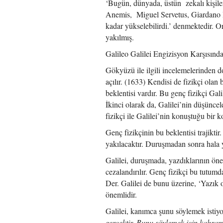
‘Bugün, dünyada, üstün zekalı kişile
Anemis, Miguel Servetus, Giardano Br
kadar yükselebilirdi.’ denmektedir. Or
yakılmış.
Galileo Galilei Engizisyon Karşısınd
Gökyüzü ile ilgili incelemelerinden
açılır. (1633) Kendisi de fizikçi ola
beklentisi vardır. Bu genç fizikçi Ga
İkinci olarak da, Galilei’nin düşün
fizikçi ile Galilei’nin konuştuğu bir k
Genç fizikçinin bu beklentisi trajikt
yakılacaktır. Duruşmadan sonra hala
Galilei, duruşmada, yazdıklarının öne
cezalandırılır. Genç fizikçi bu tutumd
Der. Galilei de bunu üzerine, ‘Yazık 
önemlidir.
Galilei, kanımca şunu söylemek isti
gerçektir. Bunu söylemek için kahr