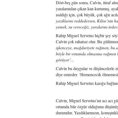
Dört-beş gün sonra, Calvin, itiraf alm
yaralarından çıkan kan kurumuş, ayakl
asıldığı için, çok büyük, çok ağır ac
yazıklarını reddedersen, Kilise’nin ha
yemek, su vereceğiz, yaralarını tedavi
Rahip Miguel Servetus hiçbir şey söy
Calvin çok rahatsız olur. Bu gülümse
işkenceye, mağduriyete rağmen, bu
böyle bir ortamda olmasına rağmen ke
görüyor’…
Calvin bu duygular ve düşüncelerle z
diye emreder. ‘Hemencecik ölmemesi, d
Rahip Miguel Servetus kazığa bağlanır.
**
Calvin, Miguel Servetus’un acı acı 
ortamda bile özgür olduğunu düşünüyo
durumdur. Yazdıklarınızın, konuştukl