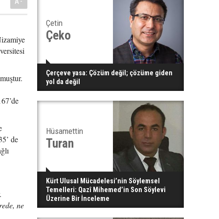
A-
Çetin
Çeko
 Nizamiye
ersitesi
Çerçeve yasa: Çözüm değil; çözüme giden
lmuştur.
yol da değil
1167’de
e
Hüsamettin
35’ de
Turan
ğlı
Kürt Ulusal Mücadelesi’nin Söylemsel
Temelleri: Qazî Mihemed’in Son Söylevi
.
Üzerine Bir İnceleme
erede, ne