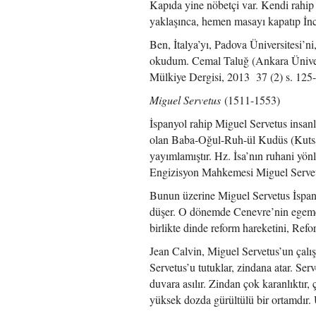
Kapıda yine nöbetçi var. Kendi rahip 
yaklaşınca, hemen masayı kapatıp İnc
Ben, İtalya’yı, Padova Üniversitesi’n
okudum. Cemal Taluğ (Ankara Ünivers
Mülkiye Dergisi, 2013 37 (2) s. 125
Miguel Servetus
(1511-1553)
İspanyol rahip Miguel Servetus insanl
olan Baba-Oğul-Ruh-ül Kudüs (Kutsal R
yayımlamıştır. Hz. İsa’nın ruhani yönl
Engizisyon Mahkemesi Miguel Servetu
Bunun üzerine Miguel Servetus İspanya
düşer. O dönemde Cenevre’nin egemen
birlikte dinde reform hareketini, Ref
Jean Calvin, Miguel Servetus’un çal
Servetus’u tutuklar, zindana atar. Serv
duvara asılır. Zindan çok karanlıktı
yüksek dozda gürültülü bir ortamdır.