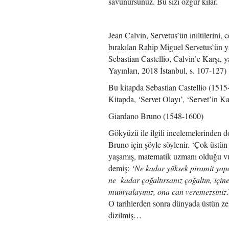
savunursunuz. Bu sizi özgür kılar.
**
Jean Calvin, Servetus’ün iniltilerini,
bırakılan Rahip Miguel Servetus’ün y
Sebastian Castellio, Calvin’e Karşı,
Yayınları, 2018 İstanbul, s. 107-127)
Bu kitapda Sebastian Castellio (1515-
Kitapda, ‘Servet Olayı’, ‘Servet’in Katl
Giardano Bruno (1548-1600)
Gökyüzü ile ilgili incelemelerinden d
Bruno için şöyle söylenir. ‘Çok üstün
yaşamış, matematik uzmanı olduğu vu
demiş:
‘Ne kadar yüksek piramit yapa
ne kadar çoğaltırsanız çoğaltın, iç
mumyalayınız, ona can veremezsiniz
O tarihlerden sonra dünyada üstün zek
dizilmiş…