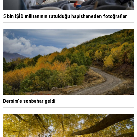
5 bin IŞİD militanının tutulduğu hapishaneden fotoğraflar
Dersim'e sonbahar geldi