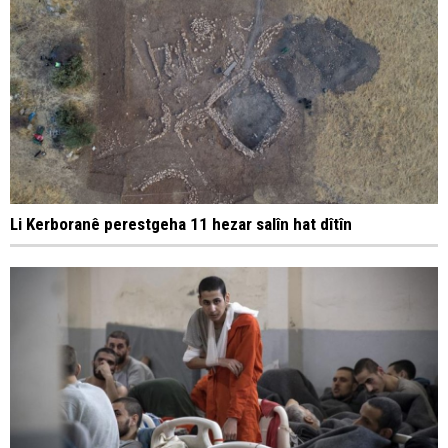
Li Kerboranê perestgeha 11 hezar salîn hat dîtîn