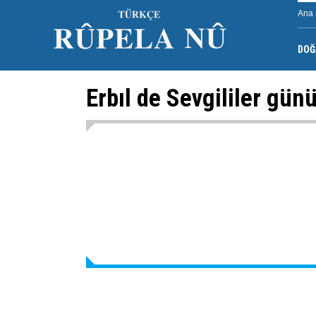
Ana 
DOĞ
Erbıl de Sevgililer gün