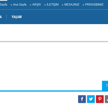
Sayfa
Ana Sayfa
ARŞİV
İLETİŞİM
MESAJINIZ
PRENSIBIMIZ
A
YAŞAM
ü