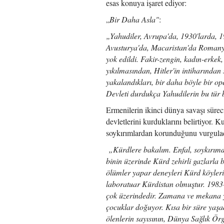
esas konuya işaret ediyor:
„
Bir Daha Asla"
:
„Yahudiler, Avrupa'da, 1930'larda, 
Avusturya'da, Macaristan'da Romanya
yok edildi. Fakir-zengin, kadın-erkek,
yıkılmasından, Hitler'in intiharından
yakalandıkları, bir daha böyle bir o
Devleti durdukça Yahudilerin bu tür 
Ermenilerin ikinci dünya savaşı sürec
devletlerini kurduklarını belirtiyor. 
soykırımlardan korunduğunu vurguladı
„Kürdlere bakalım. Enfal, soykırımd
binin üzerinde Kürd zehirli gazlarla 
ölümler yapar deneyleri Kürd köyler
laboratuar Kürdistan olmuştur. 1983-
çok üzerindedir. Zamana ve mekana y
çocuklar doğuyor. Kısa bir süre yaşa
ölenlerin sayısının, Dünya Sağlık Ör