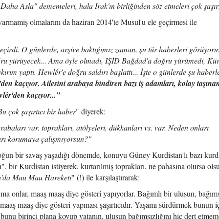
Daha Asla" dememeleri, hala Irak'ın birliğinden söz etmeleri çok şaşırt
varmamiş olmalarını da haziran 2014'te Musul'u ele geçirmesi ile
çirdi. O günlerde, arşive baktığımız zaman, şu tür haberleri görüyoruz
ru yürüyecek... Ama öyle olmadı, IŞİD Bağdad'a doğru yürümedi, Kür
kırım yaptı. Hewlêr'e doğru saldırı başlattı... İşte o günlerde şu haberl
en kaçıyor. Ailesini arabaya bindiren bazı iş adamları, kolay taşınan
lêr'den kaçıyor..."
Bu çok şaşırtıcı bir haber
" diyerek:
abaları var. toprakları, atölyeleri, dükkanları vs. var. Neden onları
rı korumaya çalışmıyorsun?"
 yoğun bir savaş yaşadığı dönemde, konuyu Güney Kurdistan'lı bazı kurd
", bir Kurdistan istiyerek, kurtarılmiş toprakları, ne pahasına olursa ols
'da Mau Mau Hareketi
" (!) ile karşılaştırarak:
Ama onlar, maaş maaş diye gösteri yapıyorlar. Bağımlı bir ulusun, bağıms
aaş maaş diye gösteri yapması şaşırtıcıdır. Yaşamı sürdürmek bunun i
unu birinci plana koyup vatanın, ulusun bağımsızlığını hiç dert etmeme