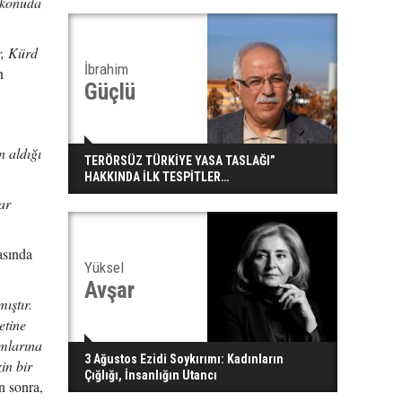
u konuda
r, Kürd
İbrahim
n
Güçlü
n aldığı
TERÖRSÜZ TÜRKİYE YASA TASLAĞI”
HAKKINDA İLK TESPİTLER…
ar
asında
Yüksel
Avşar
ıştır.
etine
amlarına
3 Ağustos Ezidi Soykırımı: Kadınların
in bir
Çığlığı, İnsanlığın Utancı
en sonra,