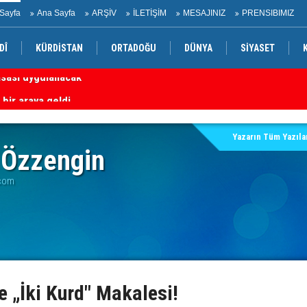
Sayfa
Ana Sayfa
ARŞİV
İLETİŞİM
MESAJINIZ
PRENSIBIMIZ
DÎ
KÜRDİSTAN
ORTADOĞU
DÜNYA
SİYASET
yasası uygulanacak
PW
 bir araya geldi
Gö
Yazarın Tüm Yazılar
Özzengin
com
ve „İki Kurd" Makalesi!