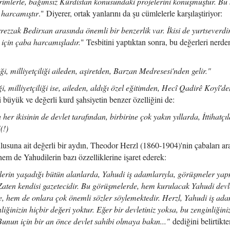
 birimlerle, bağımsız Kürdistan konusundaki projelerini konuşmuştur. B
 harcamıştır
." Diyerer, ortak yanlarını da şu cümlelerle karşılaştiriyor:
zzak Bedirxan arasında önemli bir benzerlik var. İkisi de yurtseverdi
ı için çaba harcamışladır.
" Tesbitini yaptıktan sonra, bu değerleri nerde
, milliyetçiliği aileden, aşiretden, Barzan Medresesi'nden gelir."
 milliyetçiliği ise, aileden, aldığı özel eğitimden, Hecî Qadirê Koyî'de
i büyük ve değerli kurd şahsiyetin benzer özelliğini de:
r ikisinin de devlet tarafından, birbirine çok yakın yıllarda, İttihatçıl
(!)
ulusuna ait değerli bir aydın, Theodor Herzl (1860-1904)'nin çabaları ar
hem de Yahudilerin bazı özzelliklerine işaret ederek:
erin yaşadığı bütün alanlarda, Yahudi iş adamlarıyla, görüşmeler yapm
Zaten kendisi gazetecidir. Bu görüşmelerde, hem kurulacak Yahudi devl
e, hem de onlara çok önemli sözler söylemektedir. Herzl, Yahudi iş ad
iğinizin hiçbir değeri yoktur. Eğer bir devletiniz yoksa, bu zenginliğiniz
Bunun için bir an önce devlet sahibi olmaya bakın..."
dediğini belirtikt