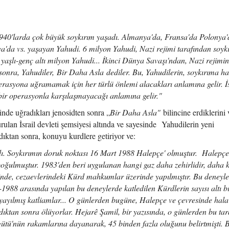
1940'larda çok büyük soykırım yaşadı. Almanya'da, Fransa'da Polonya'
'da vs. yaşayan Yahudi. 6 milyon Yahudi, Nazi rejimi tarafından soyk
 yaşlı-genç altı milyon Yahudi... İkinci Dünya Savaşı'ndan, Nazi rejimin
 sonra, Yahudiler, Bir Daha Asla dediler. Bu, Yahudilerin, soykırıma haz
perasyona uğramamak için her türlü önlemi alacakları anlamına gelir. İs
bir operasyonla karşılaşmayacağı anlamına gelir."
inde uğradıkları jenosidten sonra „
Bir Daha Asla"
bilincine erdiklerini 
Kurulan İsrail devleti şemsiyesi altında ve sayesinde Yahudilerin yeni
ktan sonra, konuyu kurdlere getiriyor ve:
ı. Soykırımın doruk noktası 16 Mart 1988 Halepçe' olmuştur. Halepçe
boğulmuştur. 1983'den beri uygulanan hangi gaz daha zehirlidir, daha ki
inde, cezaevlerindeki Kürd mahkumlar üzerinde yapılmıştır. Bu deneyl
1988 arasında yapılan bu deneylerde katledilen Kürdlerin sayısı altı b
ayılmış katliamlar... O günlerden bugüne, Halepçe ve çevresinde hala
dıktan sonra ölüyorlar. Hejarê Şamil, bir yazısında, o günlerden bu tar
gütü'nün rakamlarına dayanarak, 45 binden fazla oluğunu belirtmişti. 