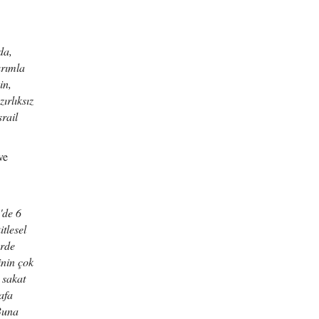
da,
ırımla
in,
ırlıksız
rail
ve
'de 6
tlesel
erde
inin çok
 sakat
afa
Buna