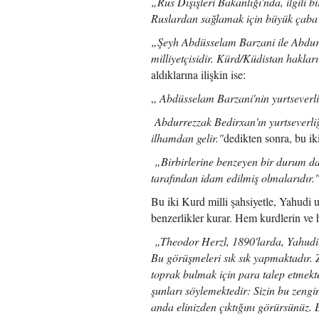
„Rus Dışışleri Bakanlığı'nda, ilgili
Ruslardan sağlamak için büyük çaba
„
Şeyh Abdüsselam Barzani ile Abdurre
milliyetçisidir. Kürd/Küdistan haklar
aldıklarına ilişkin ise:
„
Abdüsselam Barzani'nin yurtseverliği
Abdurrezzak Bedirxan'ın yurtseverliği,
ilhamdan gelir."
dedikten sonra, bu ik
„Birbirlerine benzeyen bir durum da he
tarafından idam edilmiş olmalarıdır."
Bu iki Kurd milli şahsiyetle, Yahudi 
benzerlikler kurar. Hem kurdlerin ve 
„
Theodor Herzl, 1890'larda, Yahudil
Bu görüşmeleri sık sık yapmaktadır. 
toprak bulmak için para talep etmekt
şunları söylemektedir: Sizin bu zenginl
anda elinizden çıktığını görürsünüz. 