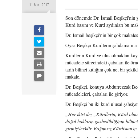
11 Mart 2017
Son dönemde Dr. İsmail Beşikçi'nin ya
Kurd basını ve Kurd aydınları bu maka
Dr. İsmail beşikçi'nin bir çok makale
Oysa Beşikçi Kurdlerin şahdamarına n
Kurdlerin Kurd ve ulus olmaktan kayn
mücadele sürecindeki çabaları ile örne
tarih bilinci kıtlığını çok net bir şe
makale.
Dr. Beşikçi, konuya Abdurrezzak Bed
mücadeleleri, çabaları ile giriyor.
Dr. Beşikçi bu iki kurd ulusal şahsiyet
„Her ikisi de; „Kürdlerin, Kürd olm
doğal hakların gasbedildiğinin bilin
girmiş(ler)dir. Bağımsız Kürdistan'ın 