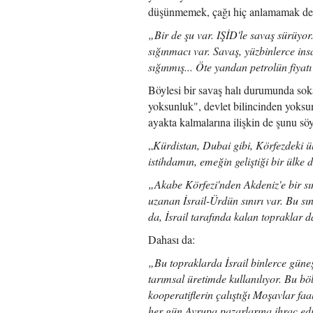
düşünmemek, çağı hiç anlamamak deme
„Bir de şu var. IŞİD'le savaş sürüyor
sığınmacı var. Savaş, yüzbinlerce ins
sığınmış... Öte yandan petrolün fiyatı
Böylesi bir savaş halı durumunda sok
yoksunluk", devlet bilincinden yoksu
ayakta kalmalarına ilişkin de şunu söy
„
Kürdistan, Dubai gibi, Körfezdeki ülk
istihdamın, emeğin geliştiği bir ülke 
„Akabe Körfezi'nden Akdeniz'e bir sın
uzanan İsrail-Ürdün sınırı var. Bu sı
da, İsrail tarafında kalan topraklar d
Dahası da:
„Bu topraklarda İsrail binlerce güneş 
tarımsal üretimde kullanılıyor. Bu bö
kooperatiflerin çalıştığı Moşavlar faa
her gün Avrupa pazarlarına ihraç edi