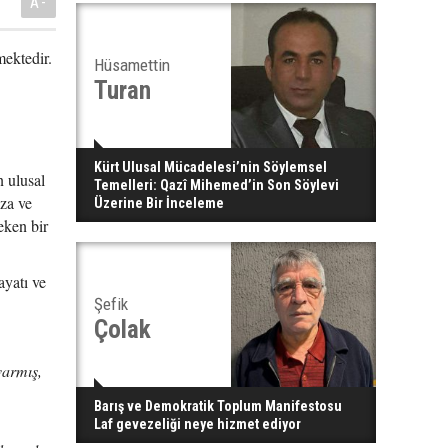
A-
mektedir.
Hüsamettin
Turan
Kürt Ulusal Mücadelesi’nin Söylemsel
 ulusal
Temelleri: Qazî Mihemed’in Son Söylevi
ıza ve
Üzerine Bir İnceleme
eken bir
yatı ve
Şefik
Çolak
varmış,
Barış ve Demokratik Toplum Manifestosu
Laf gevezeliği neye hizmet ediyor