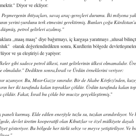
ktir." Diyor ve ekliyor:
. Peşmergenin ihtiyaçları, savaş araç-gereçleri durumu. İki milyona ya
anın yerini-yurdunu terk etmesini gerektirmiş. Bunları çoğu Kürdistan'
 düşmüş, petrol gelirleri azalmış."
aklara „maaş maaş" diye bağırmayı, iç kargaşa yaratmayı „ulusal bilinç
nluk" olarak değerlendirdikten sonra, Kurdlerin bölgede devletleşmele
lüyor ve şu eleştiriyi de yapiyor:
eler gibi sadece petrol ülkesi, rant gelirlerinin ülkesi olmamalıdır. Ür
de olmalıdır." Dedikten sonra,İsrail ve Ürdün örneklerini veriyor:
ır uzanıyor. Bu, Mısır-Gazze sınırıdır. Bir de Akabe Körfezi'nden, kuz
nırın her iki tarafında kalan topraklar çöldür. Ürdün tarafında kalan to
a çöldür. Fakat, İsrail bu çölde bir mucize gerçekleştirmiş
."
paneli kurmuş. Elde edilen enerjiyle tuzlu su, tuzdan arındırılıyor. Ve 
lgede, devlet üretim kooperatifi olan Kibutzlar ve özel mülkiyete dayalı
liyet gösteriyor. Bu bölgede her türlü sebze ve meyve yetiştiriliyor. Ve b
liyor."