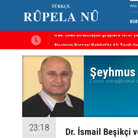
Ana 
KUR
Irak: Silah bırakmayan gruplara terör 
Neçirvan Barzani Bağdat’ta Ali Zeydi ile
Şeyhmus 
E-posta:
szengi@hotmail.
23:18
Dr. İsmail Beşikçi 