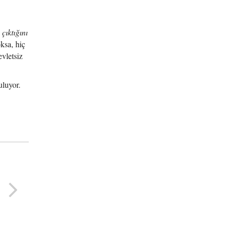
çıktığını
oksa, hiç
evletsiz
uluyor.