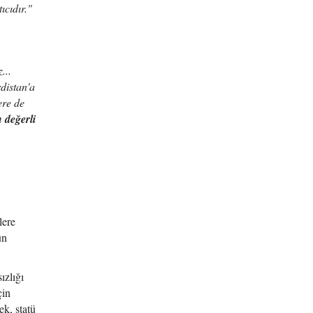
ıcıdır."
...
distan'a
ere de
 değerli
lere
un
ızlığı
çin
k, statü