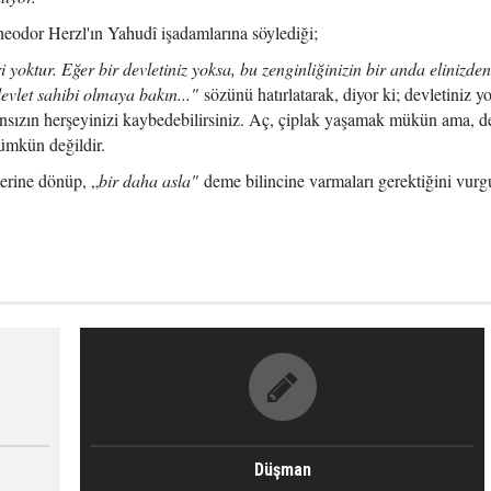
eodor Herzl'ın Yahudî işadamlarına söylediği;
i yoktur. Eğer bir devletiniz yoksa, bu zenginliğinizin bir anda elinizden 
evlet sahibi olmaya bakın..."
sözünü hatırlatarak, diyor ki; devletiniz y
e ansızın herşeyinizi kaybedebilirsiniz. Aç, çiplak yaşamak mükün ama, d
ümkün değildir.
lerine dönüp, „
bir daha asla"
deme bilincine varmaları gerektiğini vurg
Düşman