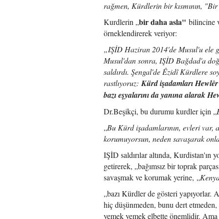
rağmen, Kürdlerin bir kısmının, "Bir 
bir daha asla"
Kurdlerin „
bilincine 
örneklendirerek veriyor:
„IŞİD Haziran 2014'de Musul'u ele ge
Musul'dan sonra, IŞİD Bağdad'a doğ
saldırdı. Şengal'de Êzidî Kürdlere soy
rastlıyoruz:
Kürd işadamları Hewlêr'd
bazı eşyalarını da yanına alarak Hew
Dr.Beşikçi, bu durumu kurdler için „
„
Bu Kürd işadamlarının, evleri var, ar
korumuyorsun, neden savaşarak onla
IŞİD saldırılar altında, Kurdistan'ın
getirerek, „bağımsız bir toprak parçası
savaşmak ve korumak yerine, „
Kenya
„bazı Kürdler de gösteri yapıyorlar. 
hiç düşünmeden, bunu dert etmeden, m
yemek yemek elbette önemlidir. Ama b