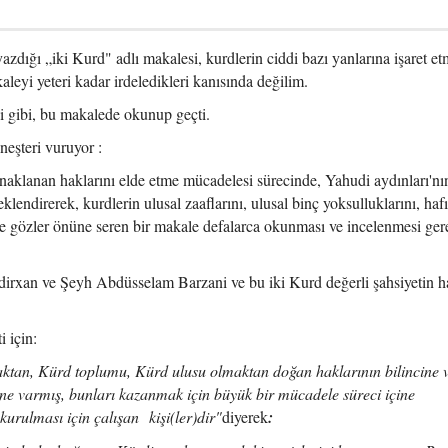
zdığı „iki Kurd" adlı makalesi, kurdlerin ciddi bazı yanlarına işaret et
leyi yeteri kadar irdeledikleri kanısında değilim.
si gibi, bu makalede okunup geçti.
eşteri vuruyor :
aklanan haklarını elde etme mücadelesi sürecinde, Yahudi aydınları'nın
klendirerek, kurdlerin ulusal zaaflarını, ulusal binç yoksulluklarını, haf
kilde gözler önüne seren bir makale defalarca okunması ve incelenmesi ger
irxan ve Şeyh Abdüsselam Barzani ve bu iki Kurd değerli şahsiyetin ha
i için:
aktan, Kürd toplumu, Kürd ulusu olmaktan doğan haklarının bilincine 
cine varmış, bunları kazanmak için büyük bir mücadele süreci içine
kurulması için çalışan kişi(ler)dir"
diyerek
: