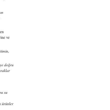
kın
a
ten
rine ve
etimin,
eye doğru
praklar
bu su
u ürünler