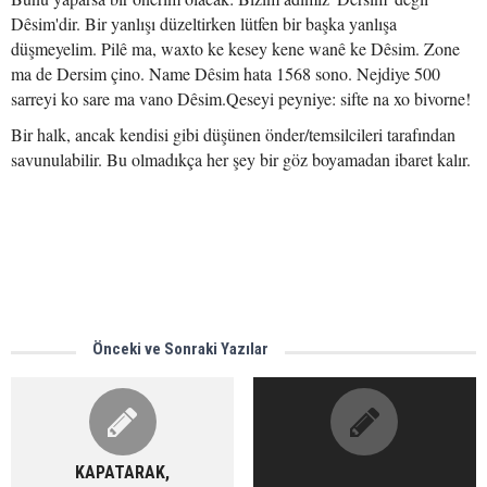
Dêsim'dir. Bir yanlışı düzeltirken lütfen bir başka yanlışa
düşmeyelim. Pilê ma, waxto ke kesey kene wanê ke Dêsim. Zone
ma de Dersim çino. Name Dêsim hata 1568 sono. Nejdiye 500
sarreyi ko sare ma vano Dêsim.Qeseyi peyniye: sifte na xo bivorne!
Bir halk, ancak kendisi gibi düşünen önder/temsilcileri tarafından
savunulabilir. Bu olmadıkça her şey bir göz boyamadan ibaret kalır.
Önceki ve Sonraki Yazılar
KAPATARAK,