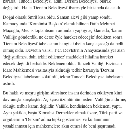
kararla, 'Tunceli Belediyesi' adını 'Dersim Belediyesi' olarak
değiştirdi. Hatta 'Dersim Belediyesi' ibaresiyle bir tabela da asıldı.
Doğal olarak ömrü kısa oldu. Saman alevi gibi yanıp söndü.
Kamuoyunda 'Komünist Başkan' olarak bilinen Fatih Mehmet
Maçoğlu, Meclis toplantısının ardından yaptığı açıklamada, 'kararı
Valiliğe gönderdik, ne derse öyle hareket edeceğiz' dedikten sonra
'Dersim Belediyesi' tabelasının hangi akıbetle karşılaşacağı da belli
olmuş oldu. Devletin valisi, T.C. Devleti'nin Anayasasında yer alan
'değiştirilmesi dahi teklif edilemez' maddeleri hilafına hareket
edecek değildi herhalde. Beklenen oldu: Tunceli Valiliği Erzincan
İdare Mahkemesi vasıtasıyla aldırdığı tedbir kararıyla 'Dersim
Belediyesi' tabelasını söktürdü, tekrar Tunceli Belediyesi tabelasını
astırdı.
Bu haklı ve meşru girişim süresince insanı derinden etkileyen kimi
davranışla karşılaştık. Açıkçası üzüntümün nedeni Valiliğin aldırmış
olduğu tedbir kararı değildir. Valilik, kendisinden bekleneni yaptı.
Aynı şekilde, başta Kemalist Dernekler olmak üzere, Türk parti ve
örgütlerinin 'Dersim' adına tepki göstermesi ve kullanımının
yasaklanması için mahkemelere akın etmesi de beni şaşırtmadı.