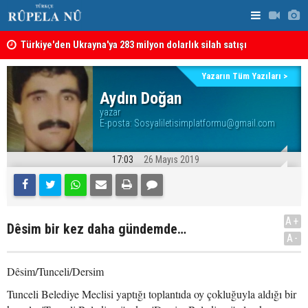
Türkiye'den Ukrayna'ya 283 milyon dolarlık silah satışı
İran'dan Hü
Hürmüz Boğazı krizi: İran ABD'den tazminat istiyor
Yazarın Tüm Yazıları >
Aydın Doğan
yazar
E-posta:
Sosyaliletisimplatformu@gmail.com
17:03
26 Mayıs 2019
A+
Dêsim bir kez daha gündemde…
A-
Dêsim/Tunceli/Dersim
Tunceli Belediye Meclisi yaptığı toplantıda oy çokluğuyla aldığı bir