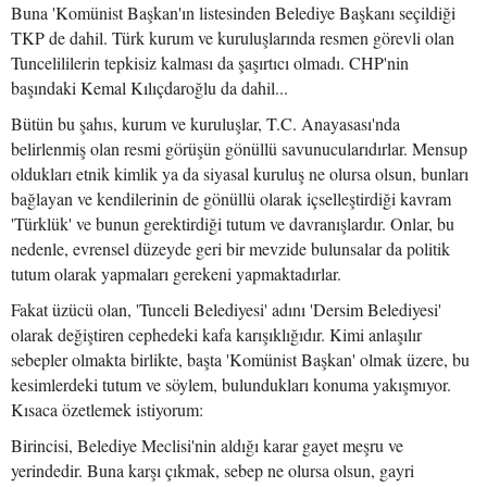
Buna 'Komünist Başkan'ın listesinden Belediye Başkanı seçildiği
TKP de dahil. Türk kurum ve kuruluşlarında resmen görevli olan
Tuncelililerin tepkisiz kalması da şaşırtıcı olmadı. CHP'nin
başındaki Kemal Kılıçdaroğlu da dahil...
Bütün bu şahıs, kurum ve kuruluşlar, T.C. Anayasası'nda
belirlenmiş olan resmi görüşün gönüllü savunucularıdırlar. Mensup
oldukları etnik kimlik ya da siyasal kuruluş ne olursa olsun, bunları
bağlayan ve kendilerinin de gönüllü olarak içselleştirdiği kavram
'Türklük' ve bunun gerektirdiği tutum ve davranışlardır. Onlar, bu
nedenle, evrensel düzeyde geri bir mevzide bulunsalar da politik
tutum olarak yapmaları gerekeni yapmaktadırlar.
Fakat üzücü olan, 'Tunceli Belediyesi' adını 'Dersim Belediyesi'
olarak değiştiren cephedeki kafa karışıklığıdır. Kimi anlaşılır
sebepler olmakta birlikte, başta 'Komünist Başkan' olmak üzere, bu
kesimlerdeki tutum ve söylem, bulundukları konuma yakışmıyor.
Kısaca özetlemek istiyorum:
Birincisi, Belediye Meclisi'nin aldığı karar gayet meşru ve
yerindedir. Buna karşı çıkmak, sebep ne olursa olsun, gayri