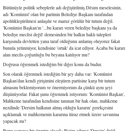
Bütünüyle politik sebeplerle adı değiştirilmiş Dêsim meselesinin,
adı 'Komünist' olan bir partinin Belediye Başkanı tarafından
apolitikleştirilmesi anlaşılır ve maruz görülür bir tutum değil.
'Komünist Başkan'ın '...bu kararı veren belediye başkanı ya da
belediye meclisi değil' demesinden bir halkın haklı talepleri
karşısında devletten yana taraf olduğunu anlamış oluyoruz fakat
bunula yetinmiyor, kendisine 'ortak' da icat ediyor. Acaba bu kararı
alan meclis çoğunluğu bu beyana katılıyor mu?
Doğrusu öğrenmek istediğim bir diğer konu da budur.
Son olarak öğrenmek istediğim bir şey daha var: 'Komünist
Başkan'dan kendi girişimini eleştiren partisine karşı bir tutum
almasını beklemiyorum ve önermiyorum da çünkü aynı şeyi
düşünüyorlar. Fakat şunu öğrenmek istiyorum: 'Komünist Başkan',
Mahkeme tarafından kendisine tanınan bir hak olan, mahkeme
nezdinde 'Dersim halkının almış olduğu kararın' gerekçesini
açıklamak ve mahkemenin kararına itiraz etmek üzere savunma
yapacak mı?
Bunu yaparsa bir önerim olacak: Bizim adımız 'Dersim' değil