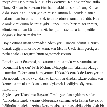
meşrudur. Hepimizin bildiği gibi evveliyatı 'tedip ve tenkile' atıfla
'Tunç El' olan bu kavram isim halini aldıktan sonra 'Tunç Eli' ve
daha sonra da 'Tunceli'ye evrilmiştir. Bunun bilincinde olanlar
bakımından bu adı sindirerek telaffuz etmek namümkündür. Haklı
olarak kimilerinin belirttiği gibi 'Tunceli' ismi bizlere acılarımızı,
elimizden alınan kültürümüzü, her gün biraz daha tahrip edilen
doğamızı hatırlatmaktadır.
Böyle olunca insan sormadan edemiyor: 'Tunceli' adının 'Dersim'
olarak değiştirilmesine oy vermeyen Meclis Üyelerinin gerekçesi
nedir acaba? Doğrusu bunu öğrenmek isterim.
İkincisi ve en önemlisi, bu kararın alınmasında ve savunulmasında
'Komünist Başkan' Fatih Mehmet Maçoğlu'nun takınmış olduğu
tutumdur. Teferruatını bilmiyorum. Haksızlık etmek de istemiyorum.
Bu nedenle basında yer alan ve kendisi tarafından tekzip edilmeyen
konuşmasını aktardıktan sonra söylemek istediğimi söylemek
istiyorum.
Şöyle diyor 'Komünist Başkan' T24'te yer alan açıklamasında:
"...Toplum içinde yapmış olduğumuz çalışmalarda halkın büyük bir
bölümünün talebi üzerine Dersim tabelasının asılabileceğine dair bir