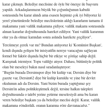
karar çıkmıştı. Belediye meclisine de öyle bir önerge ile başvuru
yapıldı. Arkadaşlarımızın büyük bir çoğunluğunun kabulü
sonrasında bu karar alındı ama esasen hepimiz çok iyi biliyoruz ki
yerel yönetimlerde belediye meclislerinin aldığı kararların tamamı il
makamına yani valilik makamına gidiyor, valilik makamı sonrasında
alınan kararlar doğrultusunda hareket ediliyor. Yani valilik kararının
olur ya da olmaz karından sonra aslında harekete geçiliyor".
Tercümeye gerek var mı? Bundan anlıyoruz ki 'Komünist Başkan',
kendi dışında gelişen bir inisiyatifin nereye varacağını sağlayan
formel bir faktör dışında hiçbir bir etkiye ve görüşe sahip değil.
Karışmak istemiyor. Topu valiliğe atıyor. Dahası, bütünüyle politik
olan bir meseleyi bakın nasıl sıradanlaştırıyor:
"Bugün burada Dersimspor diye bir kulüp var, Dersim diye bir
gazete var, Dersim62 diye bir kulüp kuruldu ve yine bir devlet
okulunun adı da Dersim. Yani bizim burada yaptığımız şey
Dersim'in adını politikleştirmek değil, tersine halkın talepleri
doğrultusunda o talebi yerine getirme meselesiydi ama bu kararı
veren belediye başkanı ya da belediye meclisi değil. Karar, valilik
makamına gönderildi, oranın kararına göre davranacağız."