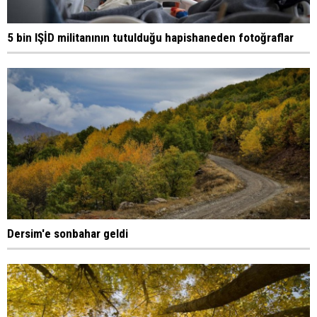
5 bin IŞİD militanının tutulduğu hapishaneden fotoğraflar
Dersim'e sonbahar geldi