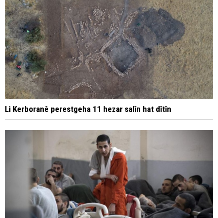
Li Kerboranê perestgeha 11 hezar salîn hat dîtîn