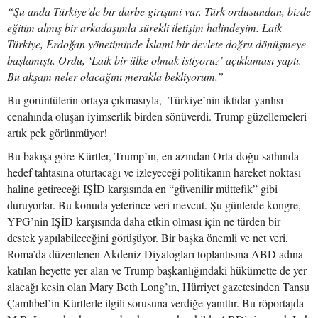
“Şu anda Türkiye’de bir darbe girişimi var. Türk ordusundan, bizde
eğitim almış bir arkadaşımla sürekli iletişim halindeyim. Laik
Türkiye, Erdoğan yönetiminde İslami bir devlete doğru dönüşmeye
başlamıştı. Ordu, ‘Laik bir ülke olmak istiyoruz’ açıklaması yaptı.
Bu akşam neler olacağını merakla bekliyorum.”
Bu görüntülerin ortaya çıkmasıyla, Türkiye’nin iktidar yanlısı
cenahında oluşan iyimserlik birden sönüverdi. Trump güzellemeleri
artık pek görünmüyor!
Bu bakışa göre Kürtler, Trump’ın, en azından Orta-doğu sathında
hedef tahtasına oturtacağı ve izleyeceği politikanın hareket noktası
haline getireceği IŞİD karşısında en “güvenilir müttefik” gibi
duruyorlar. Bu konuda yeterince veri mevcut. Şu günlerde kongre,
YPG’nin IŞİD karşısında daha etkin olması için ne türden bir
destek yapılabileceğini görüşüyor. Bir başka önemli ve net veri,
Roma’da düzenlenen Akdeniz Diyalogları toplantısına ABD adına
katılan heyette yer alan ve Trump başkanlığındaki hükümette de yer
alacağı kesin olan Mary Beth Long’ın, Hürriyet gazetesinden Tansu
Çamlıbel’in Kürtlerle ilgili sorusuna verdiğe yanıttır. Bu röportajda