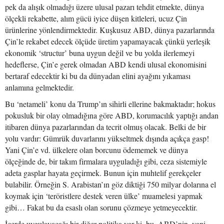
pek da alışık olmadığı üzere ulusal pazarı tehdit etmekte, dünya
ölçekli rekabette, alım gücü iyice düşen kitleleri, ucuz Çin
ürünlerine yönlendirmektedir. Kuşkusuz ABD, dünya pazarlarında
Çin’le rekabet edecek ölçüde üretim yapamayacak çünkü yerleşik
ekonomik ‘structur’ buna uygun değil ve bu yolda ilerlemeyi
hedeflerse, Çin’e gerek olmadan ABD kendi ulusal ekonomisini
bertaraf edecektir ki bu da dünyadan elini ayağını yıkaması
anlamına gelmektedir.
Bu ‘netameli’ konu da Trump’ın sihirli ellerine bakmaktadır; hokus
pokusluk bir olay olmadığına göre ABD, korumacılık yaptığı andan
itibaren dünya pazarlarından da tecrit olmuş olacak. Belki de bir
yolu vardır: Gümrük duvarlarını yükseltmek dışında açıkça gasp!
Yani Çin’e vd. ülkelere olan borcunu ödememek ve dünya
ölçeğinde de, bir takım firmalara uyguladığı gibi, ceza sistemiyle
adeta gasplar hayata geçirmek. Bunun için muhtelif gerekçeler
bulabilir. Örneğin S. Arabistan’ın göz diktiği 750 milyar dolarına el
koymak için ‘teröristlere destek veren ülke’ muamelesi yapmak
gibi… Fakat bu da esaslı olan sorunu çözmeye yetmeyecektir.
İçerde uygulayacağı bir diğer politika var ki, bu, ABD’nin, yani