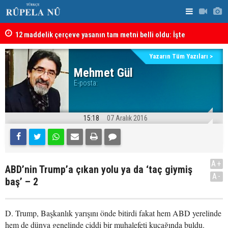
kanı
12 maddelik çerçeve yasanın tam metni belli oldu: İşte
İran’da Pez
tü
tam metin!
Yazarın Tüm Yazıları >
Mehmet Gül
E-posta:
15:18
07 Aralık 2016
A+
ABD’nin Trump’a çıkan yolu ya da ‘taç giymiş
A-
baş’ – 2
D. Trump, Başkanlık yarışını önde bitirdi fakat hem ABD yerelinde
hem de dünya genelinde ciddi bir muhalefeti kucağında buldu.