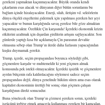
gerekeni yapmaktan kaçınmayacaktır. Büyük oranda kendi
çıkarlarını esas alacak ve dünyanın diğer bütün sorunlarını bu
bağlam içinde hizalayacaktır. Enerji, silah, iletişim vd. sektörlerin
dünya ölçekli engellerini gidermek için yapılması gereken her şeyi
yapacaktır ve bunun karşılığında savaş gerekse bile göze almaktan
kaçınmayacaktır. Özellikle Çin karşısında! İçerdeki ekonomik krizin
etkilerini azaltmak için dışardan girdilerin artışını sağlayacaktır. Son
günlerde yaptığı kısa bir açıklamayla Çin parasının devalüe
olmasına sebep olan Trump’ın ilerde daha fazlasını yapacağından
kuşku duymamak gerekir.
Trump, içerde, seçim propagandası boyunca söylediği gibi,
göçmenlere karşıdır ve muhtemeldir ki yeni göçmen almak
konusunda pek istekli olmayacaktır. İçerdeki işsizlik ve göçmenlere
ayrılın bütçenin rafa kaldırılacağını söylemesi sadece seçim
propagandası değil, dünya genelinde hüküm süren ama esas olarak
kapitalist ekonominin ürettiği bir sonuç olan göçmen çalışan
karşıtlığının direkt sonucudur.
Buna yönelecek olan Trump’ın çözmesi gereken sorun, içerdeki
işgücünü terbiye etmek amacıyla kullanması gereken bir kamçıdan,