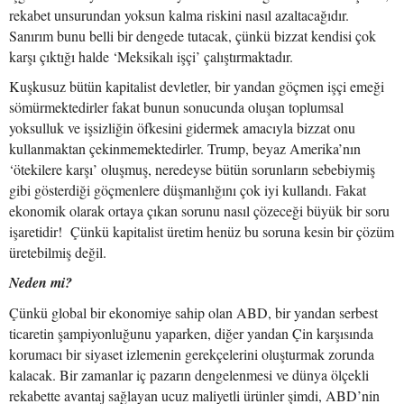
rekabet unsurundan yoksun kalma riskini nasıl azaltacağıdır.
Sanırım bunu belli bir dengede tutacak, çünkü bizzat kendisi çok
karşı çıktığı halde ‘Meksikalı işçi’ çalıştırmaktadır.
Kuşkusuz bütün kapitalist devletler, bir yandan göçmen işçi emeği
sömürmektedirler fakat bunun sonucunda oluşan toplumsal
yoksulluk ve işsizliğin öfkesini gidermek amacıyla bizzat onu
kullanmaktan çekinmemektedirler. Trump, beyaz Amerika’nın
‘ötekilere karşı’ oluşmuş, neredeyse bütün sorunların sebebiymiş
gibi gösterdiği göçmenlere düşmanlığını çok iyi kullandı. Fakat
ekonomik olarak ortaya çıkan sorunu nasıl çözeceği büyük bir soru
işaretidir! Çünkü kapitalist üretim henüz bu soruna kesin bir çözüm
üretebilmiş değil.
Neden mi?
Çünkü global bir ekonomiye sahip olan ABD, bir yandan serbest
ticaretin şampiyonluğunu yaparken, diğer yandan Çin karşısında
korumacı bir siyaset izlemenin gerekçelerini oluşturmak zorunda
kalacak. Bir zamanlar iç pazarın dengelenmesi ve dünya ölçekli
rekabette avantaj sağlayan ucuz maliyetli ürünler şimdi, ABD’nin