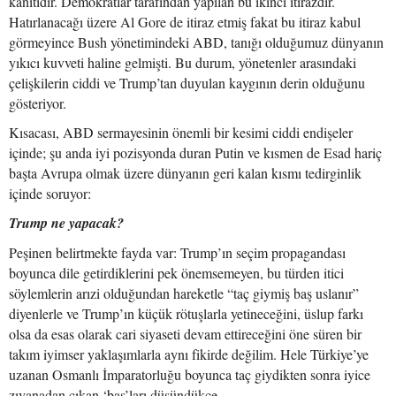
kanıtıdır. Demokratlar tarafından yapılan bu ikinci itirazdır.
Hatırlanacağı üzere Al Gore de itiraz etmiş fakat bu itiraz kabul
görmeyince Bush yönetimindeki ABD, tanığı olduğumuz dünyanın
yıkıcı kuvveti haline gelmişti. Bu durum, yönetenler arasındaki
çelişkilerin ciddi ve Trump’tan duyulan kaygının derin olduğunu
gösteriyor.
Kısacası, ABD sermayesinin önemli bir kesimi ciddi endişeler
içinde; şu anda iyi pozisyonda duran Putin ve kısmen de Esad hariç
başta Avrupa olmak üzere dünyanın geri kalan kısmı tedirginlik
içinde soruyor:
Trump ne yapacak?
Peşinen belirtmekte fayda var: Trump’ın seçim propagandası
boyunca dile getirdiklerini pek önemsemeyen, bu türden itici
söylemlerin arızi olduğundan hareketle “taç giymiş baş uslanır”
diyenlerle ve Trump’ın küçük rötuşlarla yetineceğini, üslup farkı
olsa da esas olarak cari siyaseti devam ettireceğini öne süren bir
takım iyimser yaklaşımlarla aynı fikirde değilim. Hele Türkiye’ye
uzanan Osmanlı İmparatorluğu boyunca taç giydikten sonra iyice
zıvanadan çıkan ‘baş’ları düşündükçe…