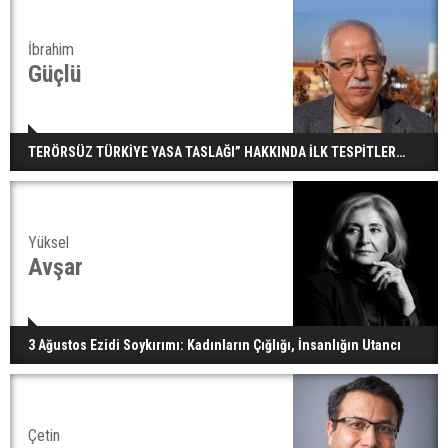
İbrahim
Güçlü
TERÖRSÜZ TÜRKİYE YASA TASLAĞI” HAKKINDA İLK TESPİTLER…
Yüksel
Avşar
3 Ağustos Ezidi Soykırımı: Kadınların Çığlığı, İnsanlığın Utancı
Çetin