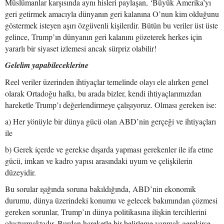
Müslümanlar karşısında aynı hisleri paylaşan, ‘Büyük Amerika’yı
geri getirmek amacıyla dünyanın geri kalanına O’nun kim olduğunu
göstermek isteyen aşırı özgüvenli kişilerdir. Bütün bu veriler üst üste
gelince, Trump’ın dünyanın geri kalanını gözeterek herkes için
yararlı bir siyaset izlemesi ancak sürpriz olabilir!
Gelelim yapabileceklerine
Reel veriler üzerinden ihtiyaçlar temelinde olayı ele alırken genel
olarak Ortadoğu halkı, bu arada bizler, kendi ihtiyaçlarımızdan
hareketle Trump’ı değerlendirmeye çalışıyoruz. Olması gereken ise:
a) Her yönüyle bir dünya gücü olan ABD’nin gerçeği ve ihtiyaçları
ile
b) Gerek içerde ve gerekse dışarda yapması gerekenler ile ifa etme
gücü, imkan ve kadro yapısı arasındaki uyum ve çelişkilerin
düzeyidir.
Bu sorular ışığında soruna bakıldığında, ABD’nin ekonomik
durumu, dünya üzerindeki konumu ve gelecek bakımından çözmesi
gereken sorunlar, Trump’ın dünya politikasına ilişkin tercihlerini
oluşturmaktadır. Burdan hareketle bir belirleme yapmak gerekirse