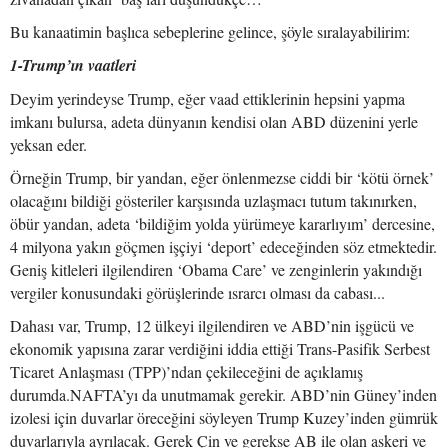
Bu kanaatimin başlıca sebeplerine gelince, şöyle sıralayabilirim:
1-Trump’ın vaatleri
Deyim yerindeyse Trump, eğer vaad ettiklerinin hepsini yapma
imkanı bulursa, adeta dünyanın kendisi olan ABD düzenini yerle
yeksan eder.
Örneğin Trump, bir yandan, eğer önlenmezse ciddi bir ‘kötü örnek’
olacağını bildiği gösteriler karşısında uzlaşmacı tutum takınırken,
öbür yandan, adeta ‘bildiğim yolda yürümeye kararlıyım’ dercesine,
4 milyona yakın göçmen işçiyi ‘deport’ edeceğinden söz etmektedir.
Geniş kitleleri ilgilendiren ‘Obama Care’ ve zenginlerin yakındığı
vergiler konusundaki görüşlerinde ısrarcı olması da cabası...
Dahası var, Trump, 12 ülkeyi ilgilendiren ve ABD’nin işgücü ve
ekonomik yapısına zarar verdiğini iddia ettiği Trans-Pasifik Serbest
Ticaret Anlaşması (TPP)’ndan çekileceğini de açıklamış
durumda.NAFTA’yı da unutmamak gerekir. ABD’nin Güney’inden
izolesi için duvarlar öreceğini söyleyen Trump Kuzey’inden gümrük
duvarlarıyla ayrılacak. Gerek Çin ve gerekse AB ile olan askeri ve