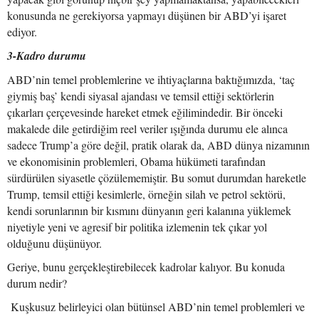
konusunda ne gerekiyorsa yapmayı düşünen bir ABD’yi işaret
ediyor.
3-Kadro durumu
ABD’nin temel problemlerine ve ihtiyaçlarına baktığımızda, ‘taç
giymiş baş’ kendi siyasal ajandası ve temsil ettiği sektörlerin
çıkarları çerçevesinde hareket etmek eğilimindedir. Bir önceki
makalede dile getirdiğim reel veriler ışığında durumu ele alınca
sadece Trump’a göre değil, pratik olarak da, ABD dünya nizamının
ve ekonomisinin problemleri, Obama hükümeti tarafından
sürdürülen siyasetle çözülememiştir. Bu somut durumdan hareketle
Trump, temsil ettiği kesimlerle, örneğin silah ve petrol sektörü,
kendi sorunlarının bir kısmını dünyanın geri kalanına yüklemek
niyetiyle yeni ve agresif bir politika izlemenin tek çıkar yol
olduğunu düşünüyor.
Geriye, bunu gerçekleştirebilecek kadrolar kalıyor. Bu konuda
durum nedir?
Kuşkusuz belirleyici olan bütünsel ABD’nin temel problemleri ve