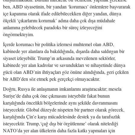
ben, ABD siyasetinin, bir yandan ‘korumacı’ önlemlere başvurarak
içe kapanma olarak ifade edilebilecekken diğer yandan, dünya
ölçekli ‘çıkarlarını korumak’ adına daha çok dışa müdahale
anlamına gelebilecek paradoks bir süreç izleyeceğini
öngörmekteyim.
İçerde korumacı bir politika izlemesi muhtemel olan ABD,
kabinede yer alanlara da bakıldığında, dışarda daha saldırgan bir
siyaset izleyebilir. Trump’ın arkasında mevzilenen sektörler,
kabinede yer alan kadrolar ve savundukları ve nihayetinde dünya
gücü olan ABD’nin ihtiyaçları göz önüne alındığında, geri çekilen
bir ABD’den söz etmek pek gerçekçi olmayacaktır.
Doğru, Rusya ile anlaşmanın imkanlarını araştıracaktır; mesela
Suriye’de daha çok öne çıkmasını isteyebilir fakat bunun
karşılığında öncelikli bölgelerinde aynı şekilde davranmasını
isteyecektir. Global düzeyde nispeten bir partner olarak görecek,
karşılığında Çin’e karşı mücadelesinde destek ya da tarafsızlık
isteyecektir. Trump,‘çağ dışı bir örgütlenme’ olarak nitelediği
NATO’da yer alan ülkelerin daha fazla katkı yapmaları için