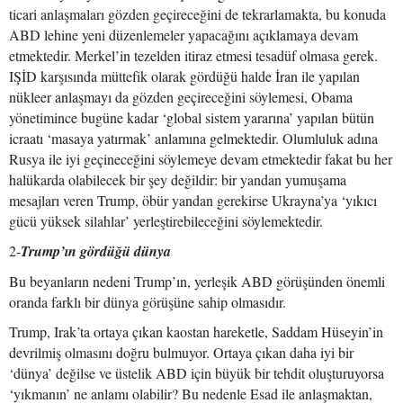
ticari anlaşmaları gözden geçireceğini de tekrarlamakta, bu konuda
ABD lehine yeni düzenlemeler yapacağını açıklamaya devam
etmektedir. Merkel’in tezelden itiraz etmesi tesadüf olmasa gerek.
IŞİD karşısında müttefik olarak gördüğü halde İran ile yapılan
nükleer anlaşmayı da gözden geçireceğini söylemesi, Obama
yönetimince bugüne kadar ‘global sistem yararına’ yapılan bütün
icraatı ‘masaya yatırmak’ anlamına gelmektedir. Olumluluk adına
Rusya ile iyi geçineceğini söylemeye devam etmektedir fakat bu her
halükarda olabilecek bir şey değildir: bir yandan yumuşama
mesajları veren Trump, öbür yandan gerekirse Ukrayna’ya ‘yıkıcı
gücü yüksek silahlar’ yerleştirebileceğini söylemektedir.
2-
Trump’ın gördüğü dünya
Bu beyanların nedeni Trump’ın, yerleşik ABD görüşünden önemli
oranda farklı bir dünya görüşüne sahip olmasıdır.
Trump, Irak’ta ortaya çıkan kaostan hareketle, Saddam Hüseyin’in
devrilmiş olmasını doğru bulmuyor. Ortaya çıkan daha iyi bir
‘dünya’ değilse ve üstelik ABD için büyük bir tehdit oluşturuyorsa
‘yıkmanın’ ne anlamı olabilir? Bu nedenle Esad ile anlaşmaktan,