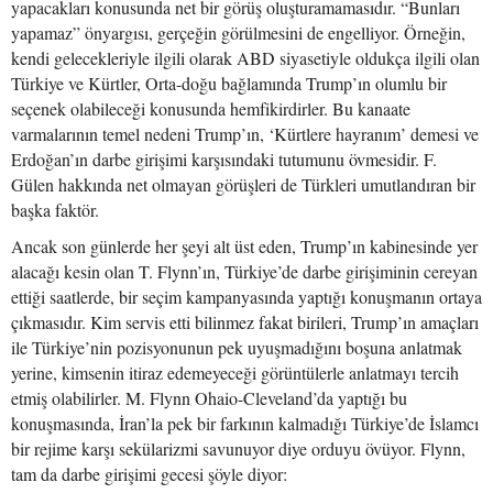
yapacakları konusunda net bir görüş oluşturamamasıdır. “Bunları
yapamaz” önyargısı, gerçeğin görülmesini de engelliyor. Örneğin,
kendi gelecekleriyle ilgili olarak ABD siyasetiyle oldukça ilgili olan
Türkiye ve Kürtler, Orta-doğu bağlamında Trump’ın olumlu bir
seçenek olabileceği konusunda hemfikirdirler. Bu kanaate
varmalarının temel nedeni Trump’ın, ‘Kürtlere hayranım’ demesi ve
Erdoğan’ın darbe girişimi karşısındaki tutumunu övmesidir. F.
Gülen hakkında net olmayan görüşleri de Türkleri umutlandıran bir
başka faktör.
Ancak son günlerde her şeyi alt üst eden, Trump’ın kabinesinde yer
alacağı kesin olan T. Flynn’ın, Türkiye’de darbe girişiminin cereyan
ettiği saatlerde, bir seçim kampanyasında yaptığı konuşmanın ortaya
çıkmasıdır. Kim servis etti bilinmez fakat birileri, Trump’ın amaçları
ile Türkiye’nin pozisyonunun pek uyuşmadığını boşuna anlatmak
yerine, kimsenin itiraz edemeyeceği görüntülerle anlatmayı tercih
etmiş olabilirler. M. Flynn Ohaio-Cleveland’da yaptığı bu
konuşmasında, İran’la pek bir farkının kalmadığı Türkiye’de İslamcı
bir rejime karşı sekülarizmi savunuyor diye orduyu övüyor. Flynn,
tam da darbe girişimi gecesi şöyle diyor: