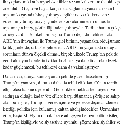
ihtiyaçlarıdır fakat bireysel özellikler ve sınıfsal konum da oldukça
önemlidir. Güçlü ve hayat karşısında sağlam dayanakları olan bir
toplum karşısında birey çok şey değildir ne var ki kendisine
güvenini yitirmiş, arayış içinde ve korkularının esiri olmuş bir
toplum için birey, göründüğünden çok şeydir. Tarihte bunun çokça
örneği vardır. Tehlikeli bir başına Trump değildir, tehlikeli olan
ABD’nin ihtiyaçları ile Trump gibi birinin, yaşamakta olduğumuz
kritik günlerde, üst üste gelmesidir. ABD’nin yaşamakta olduğu
sorunların dünya ölçekli olması, birçok ülkede Trump’tan pek de
geri kalmayan liderlerin iktidarda olması ya da iktidar olabilecek
kadar güçlenmesi, bu tehlikeyi daha da yakınlaştırıyor.
Dahası var; dünya kamuoyunun pek de güven hissetmediği
Trump’ın yanı sıra, durumu daha da tehlikeli kılan, O’nun tercih
ettiği olası kabine üyeleridir. Genellikle emekli asker, agresif ve
saldırgan olduğu kadar ‘öteki’lere karşı düşmanca görüşlere sahip
olan bu kişiler, Trump’ın gerek içerde ve gerekse dışarda izlemek
istediği politika için bulunmuş kaftan niteliğindedirler. Uzmanlara
göre, başta M. Flynn olmak üzere adı geçen hemen bütün kişiler,
Trump’ın kişiliğiyle ve siyasetiyle uyumlu, göçmenler, siyahiler ve