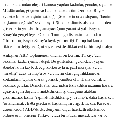
Trump tarafından eleştiri konusu yapılan kadınlar, gençler, siyahiler,
Müslümanlar, göçmen ve Latinler adeta istim üzerinde. Birçok
eyalette binlerce kişinin katıldığı gösterilerin ortak sloganı, “benim
başkanım değilsin” şeklindeydi. Şimdilik dinmiş olsa da bu türden
gösterilerin yeniden başlamayacağının garantisi yok. Beyaz
Saray’da gerçekleşen Obama-Trump görüşmesinin ardından
Obama’nın, Beyaz Saray’a layık görmediği Trump hakkında
fikirlerinin değişmediğini söylemesi de dikkat çekici bir başka olgu.
Anlaşılan ABD toplumunun önemli bir kesimi, Türkiye’den
bakanlar kadar iyimser değil. Bu gösterileri, geleneksel yaşam
standartlarını kaybedeceği korkusuyla negatif mesajlar veren
“sıradışı” aday Trump’a oy verenlerin olası çılgınlıklarından
korkanların tepkisi olarak görmek yanıltıcı olur. Daha derinlere
bakmak gerekir. Demokratlar üzerinden tesis edilen nizamın hasara
uğrayacağını düşünen muktedirlerin işi olduğunu akıldan
çıkarmamak lazım. Yapmak istedikleri şey, Trump’ı, daha başlarken
‘uslandırmak’, hatta gerekirse başkanlığını engellemektir. Kısacası
durum ciddi! ABD’de de, dünyanın diğer hareketli ülkelerinde
olduğu gibi, örneğin Türkiye, ciddi bir iktidar mücadelesi var ve