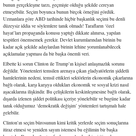
bunun gerçekleşme tarzı, geçmişte olduğu şekilde cereyan
etmeyebilir. Seçim boyunca bunun birçok örneğini gördük.
Uzmanlara göre ABD tarihinde hiçbir başkanlık seçimi bu denli
düzeysiz iddia ve söylemlere tanık olmadı! Tarafların ‘özel
hayat’ları propaganda konusu yaptığı dikkate alınırsa, yapılan
tespitleri önemsemek gerekir. Devlet kurumlarından birinin bu
kadar açık şekilde adaylardan birinin lehine yorumlanabilecek
açıklamalar yapması da bir başka önemli veri.
Elbette ki sorun Clinton ile Trump’ın kişisel anlaşmazlık sorunu
değildir. Yönetenleri temsilen arenaya çıkan gladyatörlerin şiddetli
hamlelerinin nedeni, temsil ettikleri sektörlerin ekonomik çıkarlarına
bağlı olarak, karşı karşıya oldukları ekonomik ve sosyal krizi nasıl
aşacaklarına ilişkindir. Bu çelişkilerin keskinleşmesine bağlı olarak,
dışarda izlenen şiddet politikası içeriye yönelebilir ve bugüne kadar
tanık olduğumuz ‘demokratik değişim’ yöntemleri tartışmalı hale
gelebilir.
Clinton’ın seçim bürosunun kimi kritik yerlerde seçim sonuçlarına
itiraz etmesi ve yeniden sayım istemesi bu eğilimin bir başka