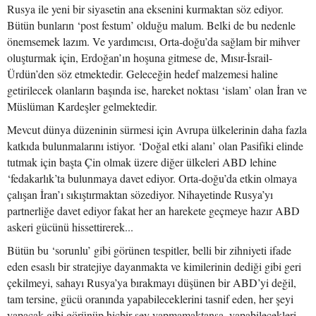
Rusya ile yeni bir siyasetin ana eksenini kurmaktan söz ediyor.
Bütün bunların ‘post festum’ olduğu malum. Belki de bu nedenle
önemsemek lazım. Ve yardımcısı, Orta-doğu’da sağlam bir mihver
oluşturmak için, Erdoğan’ın hoşuna gitmese de, Mısır-İsrail-
Ürdün’den söz etmektedir. Geleceğin hedef malzemesi haline
getirilecek olanların başında ise, hareket noktası ‘islam’ olan İran ve
Müslüman Kardeşler gelmektedir.
Mevcut dünya düzeninin sürmesi için Avrupa ülkelerinin daha fazla
katkıda bulunmalarını istiyor. ‘Doğal etki alanı’ olan Pasifiki elinde
tutmak için başta Çin olmak üzere diğer ülkeleri ABD lehine
‘fedakarlık’ta bulunmaya davet ediyor. Orta-doğu’da etkin olmaya
çalışan İran’ı sıkıştırmaktan sözediyor. Nihayetinde Rusya’yı
partnerliğe davet ediyor fakat her an harekete geçmeye hazır ABD
askeri gücünü hissettirerek...
Bütün bu ‘sorunlu’ gibi görünen tespitler, belli bir zihniyeti ifade
eden esaslı bir stratejiye dayanmakta ve kimilerinin dediği gibi geri
çekilmeyi, sahayı Rusya’ya bırakmayı düşünen bir ABD’yi değil,
tam tersine, gücü oranında yapabileceklerini tasnif eden, her şeyi
yapacak gibi görünüp hiçbir şey yapmamaktansa, yapabilecekleri