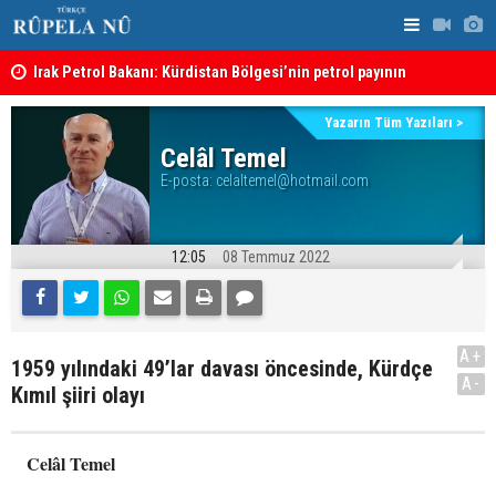
Irak Petrol Bakanı: Kürdistan Bölgesi’nin petrol payının
artırılmasının önünde bir engel yok
“Safları ne
Süleymaniye’de Komele karargahına saldırı
sonuçlar d
Yazarın Tüm Yazıları >
Celâl Temel
E-posta:
celaltemel@hotmail.com
12:05
08 Temmuz 2022
A+
1959 yılındaki 49’lar davası öncesinde, Kürdçe
A-
Kımıl şiiri olayı
Celâl Temel