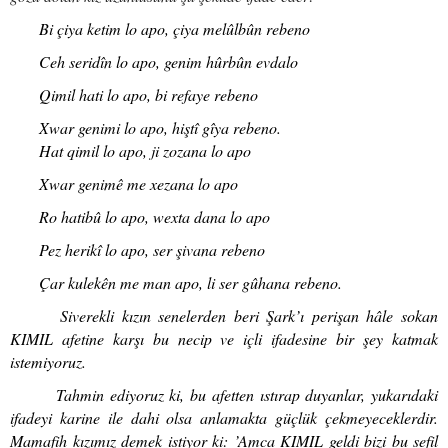
Bi çiya ketim lo apo, çiya melûlbûn rebeno
Ceh seridîn lo apo, genim hûrbûn evdalo
Qimil hati lo apo, bi refaye rebeno
Xwar genimi lo apo, hiştî gîya rebeno.
Hat qimil lo apo, ji zozana lo apo
Xwar genimê me xezana lo apo
Ro hatibû lo apo, wexta dana lo apo
Pez herikî lo apo, ser şivana rebeno
Çar kulekên me man apo, li ser gûhana rebeno.
Siverekli kızın senelerden beri Şark’ı perişan hâle sokan
KIMIL afetine karşı bu necip ve içli ifadesine bir şey katmak
istemiyoruz.
Tahmin ediyoruz ki, bu afetten ıstırap duyanlar, yukarıdaki
ifadeyi karine ile dahi olsa anlamakta güçlük çekmeyeceklerdir.
Mamafih kızımız demek istiyor ki: ’Amca KIMIL geldi bizi bu sefil