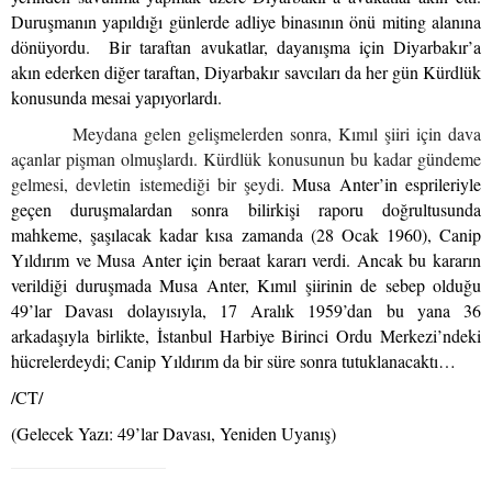
Duruşmanın yapıldığı günlerde adliye binasının önü miting alanına
dönüyordu.
Bir taraftan avukatlar, dayanışma için Diyarbakır’a
akın ederken diğer taraftan, Diyarbakır savcıları da her gün Kürdlük
konusunda mesai yapıyorlardı.
Meydana gelen gelişmelerden sonra, Kımıl şiiri için dava
açanlar pişman olmuşlardı. Kürdlük konusunun bu kadar gündeme
gelmesi, devletin istemediği bir şeydi.
Musa Anter’in esprileriyle
geçen duruşmalardan sonra bilirkişi raporu doğrultusunda
mahkeme, şaşılacak kadar kısa zamanda (28 Ocak 1960), Canip
Yıldırım ve Musa Anter için beraat kararı verdi. Ancak bu kararın
verildiği duruşmada Musa Anter, Kımıl şiirinin de sebep olduğu
49’lar Davası dolayısıyla, 17 Aralık 1959’dan bu yana 36
arkadaşıyla birlikte, İstanbul Harbiye Birinci Ordu Merkezi’ndeki
hücrelerdeydi; Canip Yıldırım da bir süre sonra tutuklanacaktı…
/CT/
(Gelecek Yazı: 49’lar Davası, Yeniden Uyanış)