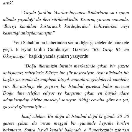
artık’.
“Yazıda Şark’ın ‘Asırlar boyunca iktidarların su-i zannı
altında yaşadığı’ da ileri sürülmektedir. Yazarın, yazının sonunda,
‘Bacıyı kımıldan kurtaracak kardeşlerden’ bahsederken neyi
kastettiği anlaşılamamıştır.”
Yeni Sabah’ın bu haberinden sonra diğer gazeteler de harekete
geçti. 6 Eylül tarihli Cumhuriyet Gazetesi “
Biz Yazıp Biz mi
Okuyacağız”
başlıklı yazıda şunları yazıyordu:
“
Doğu illerimizin birinin merkezinde çıkan bir gazete
anlaşılmaz sebeplerle Kürtçe bir şiir neşrediyor. Aynı nüshada bir
başka yazısında da müphem birçok manalara gelebilecek cümleler
var. Bu nüshayı ele geçiren bir İstanbul gazetesi bahis mevzuu
Doğu iline telefon ediyor ve karşısına çıkan en büyük idare
adamlarından birine meseleyi soruyor. Aldığı cevaba göre bu zat,
gazeteyi görmemiştir…
İnsaf edelim. Bu doğu ili İstanbul değil ki günde 20–30
gazete çıksın da insan meşgul bir gününde hepsine birden
bakmasın. Sonra haydi kendisi bakmadı, o il merkezinin zabıtası