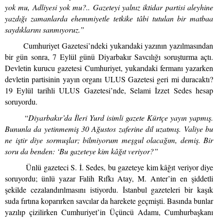
yok mu, Adliyesi yok mu?.. Gazeteyi yalnız iktidar partisi aleyhine
yazdığı zamanlarda ehemmiyetle tetkike tâbi tutulan bir matbaa
saydıklarını sanmıyoruz.”
Cumhuriyet Gazetesi’ndeki yukarıdaki yazının yazılmasından
bir gün sonra, 7 Eylül günü Diyarbakır Savcılığı soruşturma açtı.
Devletin kurucu gazetesi Cumhuriyet, yukarıdaki fermanı yazarken
devletin partisinin yayın organı ULUS Gazetesi geri mi duracaktı?
19 Eylül tarihli ULUS Gazetesi’nde, Selami İzzet Sedes hesap
soruyordu.
“
Diyarbakır’da İleri Yurd isimli gazete Kürtçe yayın yapmış.
Bununla da yetinmemiş 30 Ağustos zaferine dil uzatmış. Valiye bu
ne iştir diye sormuşlar; bilmiyorum meşgul olacağım, demiş. Bir
soru da benden: ‘Bu gazeteye kim kâğıt veriyor?”
Ünlü gazeteci S. İ. Sedes, bu gazeteye kim kâğıt veriyor diye
soruyordu; ünlü yazar Falih Rıfkı Atay, M. Anter’in en şiddetli
şekilde cezalandırılmasını istiyordu. İstanbul gazeteleri bir kaşık
suda fırtına koparırken savcılar da harekete geçmişti. Basında bunlar
yazılıp çizilirken Cumhuriyet’in Üçüncü Adamı, Cumhurbaşkanı