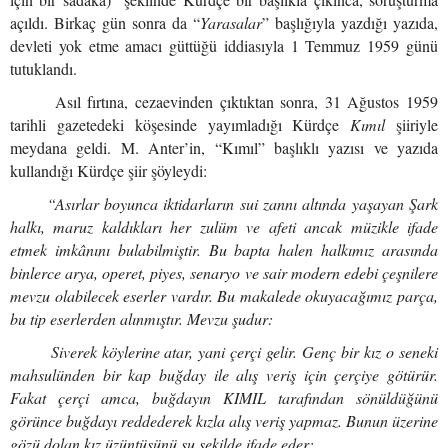
açıldı. Birkaç gün sonra da “
Yarasalar
” başlığıyla yazdığı yazıda,
devleti yok etme amacı güttüğü iddiasıyla 1 Temmuz 1959 günü
tutuklandı.
Asıl fırtına, cezaevinden çıktıktan sonra, 31 Ağustos 1959
tarihli gazetedeki köşesinde yayımladığı Kürdçe
Kımıl
şiiriyle
meydana geldi. M. Anter’in, “Kımıl” başlıklı yazısı ve yazıda
kullandığı Kürdçe şiir şöyleydi:
“Asırlar boyunca iktidarların sui zannı altında yaşayan Şark
halkı, maruz kaldıkları her zulüm ve afeti ancak müzikle ifade
etmek imkânını bulabilmiştir.
Bu bapta halen halkımız arasında
binlerce arya, operet, piyes, senaryo ve sair modern edebi çeşnilere
mevzu olabilecek eserler vardır. Bu makalede okuyacağımız parça,
bu tip eserlerden alınmıştır. Mevzu şudur:
Siverek köylerine atar, yani çerçi gelir. Genç bir kız o seneki
mahsulünden bir kap buğday ile alış veriş için çerçiye götürür.
Fakat çerçi amca, buğdayın KIMIL tarafından sönüldüğünü
görünce buğdayı reddederek kızla alış veriş yapmaz. Bunun üzerine
gözü dolan kız üzüntüsünü şu şekilde ifade eder: