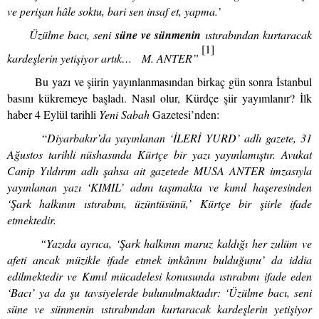
ve perişan hâle soktu, bari sen insaf et, yapma.’
Üzülme bacı, seni
süne ve sünmenin
ıstırabından kurtaracak
[1]
kardeşlerin yetişiyor artık… M. ANTER”
Bu yazı ve şiirin yayınlanmasından birkaç gün sonra İstanbul
basını kükremeye başladı. Nasıl olur, Kürdçe şiir yayımlanır? İlk
haber 4 Eylül tarihli
Yeni Sabah
Gazetesi’nden:
“
Diyarbakır’da yayınlanan ‘İLERİ YURD’ adlı gazete, 31
Ağustos tarihli nüshasında Kürtçe bir yazı yayınlamıştır. Avukat
Canip Yıldırım adlı şahsa ait gazetede MUSA ANTER imzasıyla
yayınlanan yazı ‘KIMIL’ adını taşımakta ve kımıl haşeresinden
‘Şark halkının ıstırabını, üzüntüsünü,’ Kürtçe bir şiirle ifade
etmektedir.
“Yazıda ayrıca, ‘Şark halkının maruz kaldığı her zulüm ve
afeti ancak müzikle ifade etmek imkânını bulduğunu’ da iddia
edilmektedir ve Kımıl mücadelesi konusunda ıstırabını ifade eden
‘Bacı’ ya da şu tavsiyelerde bulunulmaktadır: ‘Üzülme bacı, seni
süne ve sünmenin ıstırabından kurtaracak kardeşlerin yetişiyor