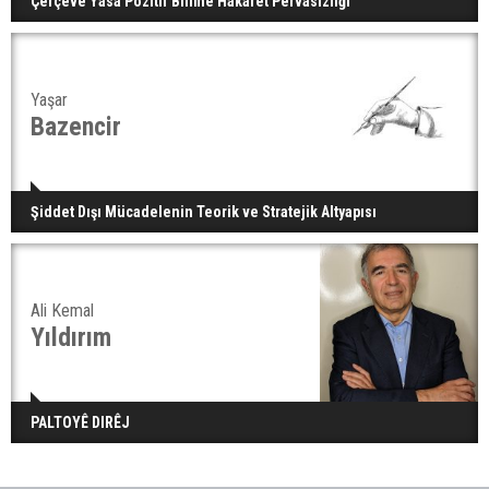
Çerçeve Yasa Pozitif Bilime Hakaret Pervasızlığı
Yaşar
Bazencir
Şiddet Dışı Mücadelenin Teorik ve Stratejik Altyapısı
Ali Kemal
Yıldırım
PALTOYÊ DIRÊJ