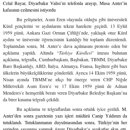
Celal Bayar, Diyarbakır Valisi’ni telefonla arayıp, Musa Anter’in
kafasının ezilmesini istiyordu
Bu gelişmeler, Asım Eren olayında olduğu gibi üniversiteli
Kürd gençlerini ve aydınlarını tekrar harekete geçirdi. 13 Eylül
1959 günü, Ankara Gazi Orman Çiftliği’nde, yaklaşık otuz Kürd
aydını ve üniversite öğrencisinin katıldığı bir toplantı düzenlendi.
Toplantıdan sonra, M. Anter’e dava açılmasını protesto eden bir
açıklama yapıldı. Altında “
Türkiye Kürdleri
” imzası bulunan
açıklama, telgrafla, Cumhurbaşkanı, Başbakan, TBMM, Diyarbakır
Baro Başkanlığı, ABD, İtalya, Almanya, Fransa, İngiltere gibi bazı
ülkelerin büyükelçiliklerine gönderildi. Ayrıca 14 Ekim 1959 günü,
Nisan ayında TBMM’ne ırkçı bir önerge veren CHP Niğde
Milletvekili Asım Eren’e ve 17 Ekim 1959 günü de Adnan
Menderes’e hemşerilik beratı veren Diyarbakır Belediye Başkanı’na
da birer kınama telgrafı çekildi.
Bu açıklama ve telgraflardan sonra ortalık iyice gerildi.
M.
Anter’den sonra gazetenin yazı işleri müdürü Canip Yıldırım da
tutuklandı. Tutuklanmanın duyulmasından sonra, Türkiye’nin her
yerinden savunma yapmak üzere Diyarbakır’a avukatlar akın etti.