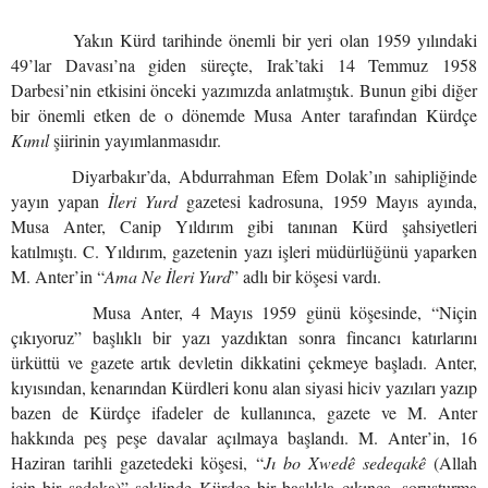
Yakın Kürd tarihinde önemli bir yeri olan 1959 yılındaki
49’lar Davası’na giden süreçte, Irak’taki 14 Temmuz 1958
Darbesi’nin etkisini önceki yazımızda anlatmıştık. Bunun gibi diğer
bir önemli etken de o dönemde Musa Anter tarafından Kürdçe
Kımıl
şiirinin yayımlanmasıdır.
Diyarbakır’da, Abdurrahman Efem Dolak’ın sahipliğinde
yayın yapan
İleri Yurd
gazetesi kadrosuna, 1959 Mayıs ayında,
Musa Anter, Canip Yıldırım gibi tanınan Kürd şahsiyetleri
katılmıştı. C. Yıldırım, gazetenin yazı işleri müdürlüğünü yaparken
M. Anter’in “
Ama Ne İleri Yurd
” adlı bir köşesi vardı.
Musa Anter, 4 Mayıs 1959 günü köşesinde, “Niçin
çıkıyoruz” başlıklı bir yazı yazdıktan sonra fincancı katırlarını
ürküttü ve gazete artık devletin dikkatini çekmeye başladı. Anter,
kıyısından, kenarından Kürdleri konu alan siyasi hiciv yazıları yazıp
bazen de Kürdçe ifadeler de kullanınca, gazete ve M. Anter
hakkında peş peşe davalar açılmaya başlandı. M. Anter’in, 16
Haziran tarihli gazetedeki köşesi, “
Jı bo Xwedê sedeqakê
(Allah
için bir sadaka)” şeklinde Kürdçe bir başlıkla çıkınca, soruşturma