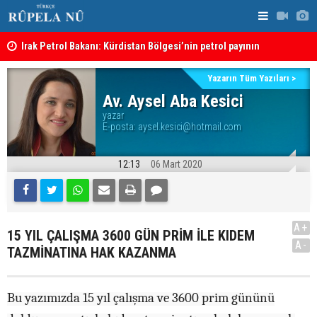
Irak Petrol Bakanı: Kürdistan Bölgesi’nin petrol payının
artırılmasının önünde bir engel yok
“Safları ne
Süleymaniye’de Komele karargahına saldırı
sonuçlar d
Yazarın Tüm Yazıları >
Av. Aysel Aba Kesici
yazar
E-posta:
aysel.kesici@hotmail.com
12:13
06 Mart 2020
A+
15 YIL ÇALIŞMA 3600 GÜN PRİM İLE KIDEM
A-
TAZMİNATINA HAK KAZANMA
Bu yazımızda 15 yıl çalışma ve 3600 prim gününü